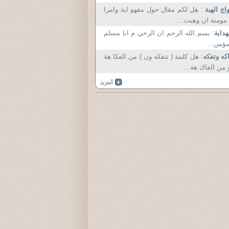
اج الهبة
: هل لكم مقال حول مفهو اية وامرا
مومنة ان وهبت...
هداية
: بسم الله الرحم ان الرحي م انا مسلم
ؤمن...
كه وتفكه
: هل كلمة ( تتفكه ون ) من الفكا هة
 من الفاك هة ...