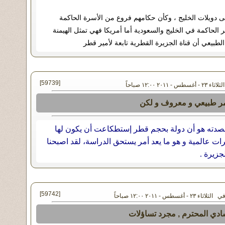
لى دويلات الخليج ، وكأن حكامهم فروع من الأسرة الحاكمة
 الحاكمة في الخليج والسعودية أما أمريكا فهي تمثل الهيمنة
بيعي أن قناة الجزيرة القطرية تابعة لأمير قطر
[59739]
 - ٢٠١١ ١٢:٠٠ صباحاً
مر طبيعي و معروف و لكن
قصدته هو أن دولة بحجم قطر إستطكاعت أن يكون لها
ات عالمية و هو ما يعد أمر يستحق الدراسة، لقد اصبحنا
جزيرة .
[59742]
ثاء ٢٣ - أغسطس - ٢٠١١ ١٢:٠٠ صباحاً
شادي المحترم , مجرد تساؤلات