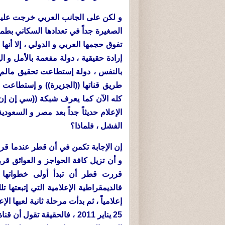
و لكن على الجانب العربي خرجت علين
الصغيرة جداً في تعدادها السكاني بطم
تفوق حجمها العربي و الدولي ، إلا أنها
إرادة حقيقية ، دولة مفعمة بالأمل و الي
بالنفس ، دولة إستطاعت تحقيق مالم 
طريق قناتها ((الجزيرة)) و إستطاعت أ
كله الآن كما يعرف شبكة ((سي إن إن
الإعلام حديثاً جداً بعد مصر و السعود
الفشل ، فلماذا؟
إن الإجابة تكمن في أن قطر عندما قرر
و أن تزيل كافة الحواجز و العوائق ق
قررت قطر أن تبدأ أولى خطواتها ال
فالديمقراطية الإعلامية التي إتبعته
إعلامياً ، ثم بدأت مرحلة ثانية لعبها 
25 يناير 2011 ، فالحقيقة تقو