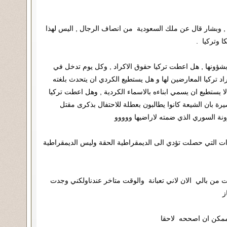
 , وبشار قال عن ملك السعودية من انصاف الرجال , اليس لهذا
ا وتركيا .
 بشؤونها , هل اعطت تركيا حقوق الاكراد , وكل يوم تدخل في
 تركيا المعارضين لها و هل يستطيع الكردي ان يتحدث بلغته
لا يستطيع ان يسمي ابناءه بالاسماء الكردية , وهل اعطت تركيا
ة بان الشيعة كانوا يطالبون بعطلة للاحتفال بذكرى مقتل
ونة السوري الذي ضمته لاراضيها ووووو
رات التي حصلت تؤدي الى الديمقراطية الحقة وليس الديمقراطية
رت من بالي الان لاني تعبانة والوقت متاخر عندناولكني وجدت
از