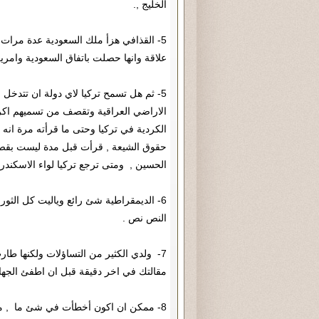
الخليج ,.
5- القذافي هزأ ملك السعودية عدة مرات
علاقة وانها حصلت باتفاق السعودية وامريك
5- ثم هل تسمح تركيا لاي دولة ان تتدخل
الاراضي العراقية وتقصف من تسميهم اكراد
الكردية في تركيا وحتى ما قرأته مرة انه 
حقوق الشيعة , قرأت قبل مدة ليست بقصير
الحسين , ومتى ترجع تركيا لواء الاسكندر
6- الديمقراطية شئ رائع وياليت كل الثو
النص نص .
7- ولدي الكثير من التساؤلات ولكنها طا
مقالتك في اخر دقيقة قبل ان اطفئ الجه
8- ممكن ان اكون أخطأت في شئ ما , ممكن ان اصححه لاحقا