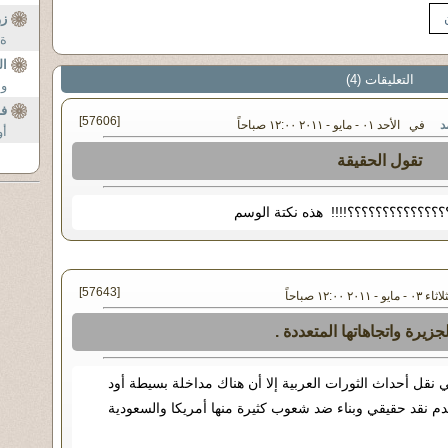
زو
ة 
ال
التعليقات (4)
وم
فا
[57606]
د
في الأحد ٠١ - مايو - ٢٠١١ ١٢:٠٠ صباحاً
أو
تقول الحقيقة
؟؟؟؟؟؟؟؟؟؟؟؟؟؟!!!! هذه نكتة الوسم
[57643]
٢٠ ١٢:٠٠ صباحاً
لجزيرة واتجاهاتها المتعددة .
ي نقل أحداث الثورات العربية إلا أن هناك مداخلة بسيطة أود
قدم نقد حقيقي وبناء ضد شعوب كثيرة منها أمريكا والسعودية