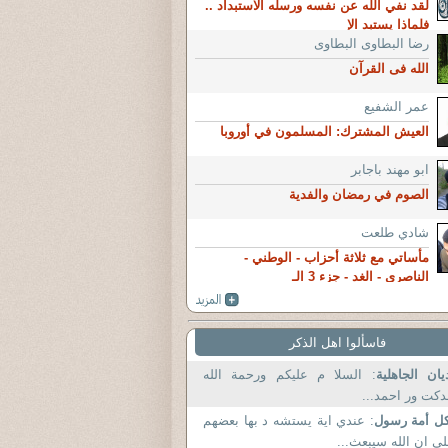
لقد نفي الله عن نفسه ورسله الاستبداد ..
فلماذا يستبد الإ
رضا البطاوى البطاوى
الله فى القرآن
عمر الشفيع
العيش المشترك: المسلمون في أوروبا
ابو مهند باجابر
الصوم في رمضان والفدية
شادي طلعت
مأساتي مع ثلاثة أحزاب - الوطني -
الناصري - الغد - جزء 3 الـ
فاسألوا اهل الذكر
يان الجاهلية
: السلا م عليكم ورحمة الله
دكت ور احمد...
ل أمة رسول
: عندي اية يستشه د بها بعضهم
ى ان الله سيبعث...