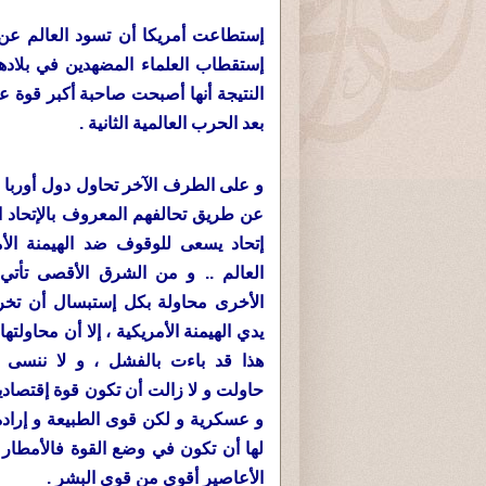
إستطاعت أمريكا أن تسود العالم عن 
إستقطاب العلماء المضهدين في بلادهم
النتيجة أنها أصبحت صاحبة أكبر قوة ع
بعد الحرب العالمية الثانية .
و على الطرف الآخر تحاول دول أوربا 
عن طريق تحالفهم المعروف بالإتحاد ال
إتحاد يسعى للوقوف ضد الهيمنة الأ
العالم .. و من الشرق الأقصى تأتي
الأخرى محاولة بكل إستبسال أن تخ
يدي الهيمنة الأمريكية ، إلا أن محاولتها
هذا قد باءت بالفشل ، و لا ننسى ال
حاولت و لا زالت أن تكون قوة إقتصادي
و عسكرية و لكن قوى الطبيعة و إرادة ا
لها أن تكون في وضع القوة فالأمطار 
الأعاصير أقوى من قوى البشر .