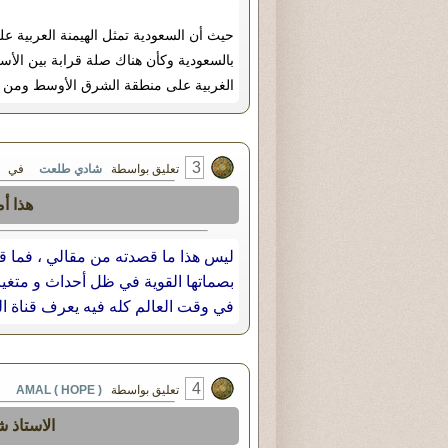
حيث أن السعودية تمثل الهيمنة العربية ع
بالسعودية وكأن هناك صلة قرابة بين الأسر
الغربية على منطقة الشرق الأوسط ومن الط
3
تعليق بواسطة
شادي طلعت
في الثلاثاء ٢٣ - أغسطس
هذا أ
ليس هذا ما قصدته من مقالي ، فما 
بصماتها القوية في ظل أحداث و متغير
في وقت العالم كله فيه يعرف قناة ال
4
تعليق بواسطة
AMAL ( HOPE )
في الثلا
الاستاذ 