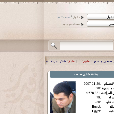
/
دخول
نسيت كلمة
مستخدم جديد
تعليق:
شكرا جزيلا أستاذ حمد الحمد .أكرمكم الله .
|
تعليق:
نسأل الله تعالى أن يمن
بطاقة
شادي طلعت
الانضمام
:
2007-11-20
ت منشورة
:
390
 القراءات
:
4,678,821
ت له
:
79
ت عليه
:
230
يلاد
:
Egypt
قامة
:
Egypt