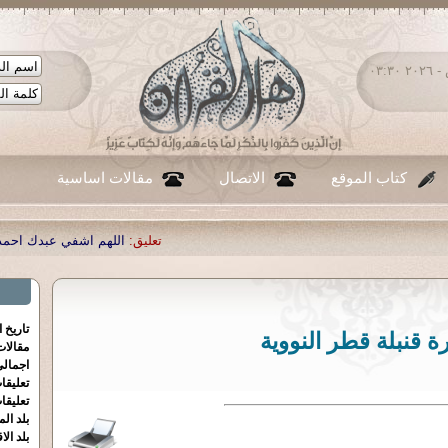
الجمعة ٠٧ - أغسطس - ٢٠٢٦ ٠٣:٣٠
كتاب الموقع
الاتصال
مقالات اساسية
تعليق:
اللهم اشفي عبدك احمد صبحي منصور
|
تعليق:
...
|
تاريخ 
ة قنبلة قطر النووية
مقالا
اجمالي
تعليقا
تعليقا
بلد الم
بلد الا