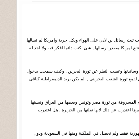
ت تبث رسائل بن لادن على الهواء وبكل حرية وامريكا لم تسالها
تبع امريكا مصدر ارسالها , شئ كنت دائما افكر فيه ولا اجد له
ت وساندتها وغضت النظر عن ثورة البحرين , وكيف سمحت بدخول
لقمع ثورة الشعب البحريني , الم يكن يريد الديمقراطية كباقي
افلام المسروقة من ثورة مصر وتونس وبعضها من العراق ونسبتها
رها اعتذرت عن ذلك لانها نقلتها من الجزيرة , هل اعتذرت
مهورية فقط ولم تحصل في الملكية ومنها في السعودية ودول