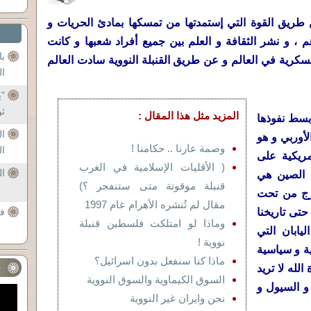
طريق القوة التي إستمدتها من تمسكها بمادئ الحريات و
 ، و نشر الثقافة و العلم بين جميع أفراد شعبها و كانت
با
سكرية في العالم و عن طريق القنبلة النووية سادت العالم
ال
"ي
ثو
المزيد مثل هذا المقال :
بسط نفوذها
ال
أوربي و هو
وصمة عارنا .. حكامنا !
ال
مريكية على
( الأقليات الإسلامية في الغرب
ال
 الصين هي
قنبلة موقوتة متى ستنفجر ؟)
رج من تحت
مقال لم تُنشره الأهرام عام 1997
 حتى تاريخنا
فر
وماذا لو امتلكت فلسطين قنبلة
يابان التي
نووية !
ة و سياسية
ماذا كنا سنفعل بدون اسرائيل؟
ف
لله لا تريد
السوق الكيماوية والسوق النووية
و السيول و
نحن وايران غير النووية