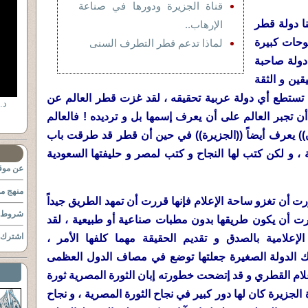
قناة الجزيرة ودورها في صناعة
ا دولة قطر
الإرهاب..
وحات كبيرة
لماذا تدعم قطر التطرف السنى
 دولة صاحبة
قين و الثقة
تستطع أي دولة عربية تحقيقه ، لقد غزت قطر العالم عن
د.
ن تجبر العالم على أن يعرف إسمها بل و ترديده ! فالعالم
)) يعرف أيضاً ((الجزيرة)) في حين أن قطر قد طرقت باب
ية ، و لكن كتب لها النجاح و كتب لمصر و حليفتها السعودية
عن موقع
منهج مو
ت أن تغزو ساحة الإعلام فإنها قررت أن تمهد الطريق جيداً
شروط ا
ررت أن يكون طريقها بدون مطبات صناعية أو طبيعية ، لقد
اشترك ب
إعلامية بالصدق و تقديم الحقيقة مهما كلفها الأمر ،
ا تلك الدولة الصغيرة جعلتها توضع في مصاف الدول العظمى
الإعلام القطري و قد إتضحت خطورته إبان الثورة المصرية ثورة
ل أن قناة الجزيرة كان لها دور كبير في نجاح الثورة المصرية ، و نجاح