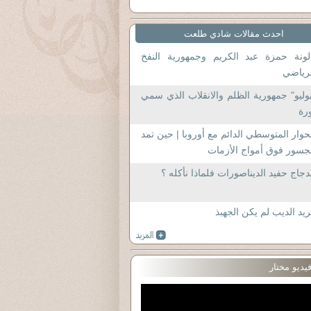
احدث مقالات شادي طلعت
لونة حمزة عبد الكريم وجمهورية النفخ
رياضي
وليو" جمهورية الظلم والانقلاب الذي سمي
رة
حوار المتوسطي الدائم مع أوروبا | حين تمد
جسور فوق أمواج الأزمات
دجاج حفيد الديناصورات فلماذا نأكله ؟
يد الديب لم يكن الجهبذ
يديو مختار