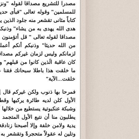
مصدرا للتشريع مصداقا لقوله "ونز
للمسلمين" وقوله تعالى "فبأى حدي
كتاباً مثانى تقشعر منه جلود الذين
هدى الله يهدى به من يشاء" وذنبك
مصداقا لقوله تعالى " قل أتؤمنون
من الله حديثا" وذنبكم أنكم أعمل
لزمانكم وليس لزمان غيركم مصداقا
كان عاقبة الَذين كانوا من قبلهم"
ما خلقت هذا باطلا سبحانك فقنا عذ
خلقت...الآية"
فمرحا بها ذنوب ولكن غيركم قال إن
الأول كلن لديه طائرة يركبها وقط
وشبكة عنكبوتية يستطيع من خلالها
يطلبون منا أن نتبع الأول المتجمد 
يدية ولامن خلفة وإلا أصبحنا زنادق
وتلين له عقولاً متحجرةً وتقشعر به