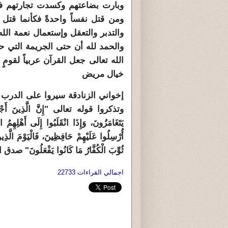
وبارت بضاعتهم وكسدت تجارتهم فأس
ومن قتل نفساً واحدةً فكأنما قتل 
والتدبر والتعقل وإستعمال نعمة الله
والحمد لله أن حتى الجريمة التي حاك
الله تعالى جعل القرآن عربياً لقوم
خيال مريض
إخواني الزنادقة سيروا على الدرب
وتذكروا قوله تعالى "إِنَّ الَّذِينَ أَجْرَمُو
يَتَغَامَزُونَ، وَإِذَا انْقَلَبُوا إِلَى أَهْلِهِمُ ا
أُرْسِلُوا عَلَيْهِمْ حَافِظِينَ، فَالْيَوْمَ الَّذ
ثُوِّبَ الْكُفَّارُ مَا كَانُوا يَفْعَلُونَ" ص
اجمالي القراءات 22733