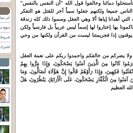
تحلوا دمائنا وخالفوا قول الله "أن النفس بالنفس"
الناس جميعا ولكنهم جعلوا سبباً آخر للقتل هو التفكر
عن موقع
 التي أهدانا إياها ألا وهي العقل وسموا ذلك كله زندقة
مونا بها إختاروا لها إسماً ليس عربياً بل فارسياً ولكن
منهج مو
ٍ يوقنون إذا فجريمتنا ليست من القرآن ولكنها من وحي
شروط ا
اشترك ب
 ولا يضركم من خالفكم واحمدوا ربكم على نعمة العقل
ا كَانُوا مِنَ الَّذِينَ آمَنُوا يَضْحَكُونَ، وَإِذَا مَرُّوا بِهِمْ
نْقَلَبُوا فَكِهِينَ، وَإِذَا رَأَوْهُمْ قَالُوا إِنَّ هَؤُلَاءِ لَضَالُّونَ، وَمَا
ِينَ آمَنُوا مِنَ الْكُفَّارِ يَضْحَكُونَ، عَلَى الْأَرَائِكِ يَنْظُرُونَ، هَلْ
دق الله العظيم