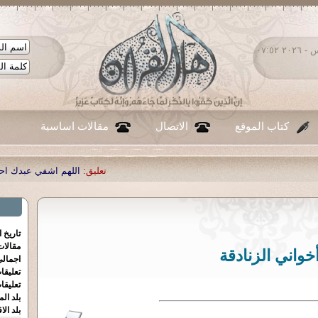
الخميس ٠٦ - أغسطس - ٢٠٢٦ ٠٧:٥٢
كتاب الموقع
الاتصال
مقالات اساسية
تعليق:
اللهم اشفي عبدك احمد صبحي منصو
تاريخ 
مقالا
خواني الزنادقة
اجمالي
تعليقا
تعليقا
بلد الم
بلد الا