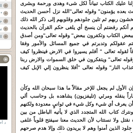
لنا عليك الكتاب تبياناً لكل شىء وهدى ورحمة وبشرى
ال
ث بعده يؤمنون" وقوله تعالى"الله نزل أحسن الحديث
*
 يخشون ربهم ثم تلين جلودهم وقلوبهم إلى ذكر الله ذلك
كت
ج
م أنكم رفضتم أن ينسخ أي يلغى حكم القرآن بالحديث
ا
تف
 ببعض الكتاب وتكفرون ببعض" وقوله تعالى"ومن أصدق
ال
تم عقولكم وتدبرتم في جميع المسائل والأمور وفقا
ً لقوله تعالى " أفلم يسيروا في الارض فينظروا كيف
 وقوله تعالى" ويتفكرون في خلق السموات والارض ربنا
ف
اب النار" وقوله نعالى "أفلا ينظرون إلي الإبل كيف
 الأول لم يجعل للإخر مقالاً ما هذا سبحان الله وكأن
اراً ينقله ومرئي (تليفزيون) يشاهده بل وحاسب ألي
 أن يعرف أي شيء وكل شيء في ثوانيٍ معدودة ولكنهم
ونترك كتاب الله المتجدد الذي لا يأتيه الباطل من بين
ة نقتل ولا نستتاب لأن الحديث معنا سيفتح قلوباً غلفى
 جلود الذين أمنوا وهم لا يريدون ذلك وإلا هدم صرحهم