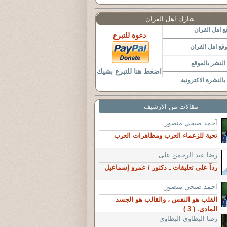
شارك اهل القران
 اهل القران
دعوة للتبرع
قع اهل القران
لنشر بالموقع
اضغط هنا للتبرع بشيك
النشرة الاكترونية
مقالات من الارشيف
آحمد صبحي منصور
تحية للزعماء العرب ومظاهرات العرب
رضا عبد الرحمن على
رداً على تعليقات ـ دكتور / عمرو إسماعيل
آحمد صبحي منصور
القلب هو النفس ، والقالب هو الجسد
المادى. ( 3 )
رضا البطاوى البطاوى