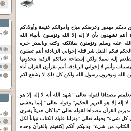
ولكن دمكم مهدور وعرضكم مباح وأموالكم غنيمة وأولادكم
ود
أنتم تشهدون بأن لا إله إلا الله وتؤمنون بأنبياء الله
 عليه وسلم وتؤمنون بملائكته وكتبه وبالقدر خيره
ال
لحكم فيكم القتل شر قتله إخواني الزنادقة أنتم تصلون
رس
م إليه سبيلا ولكن إستباحة دمائكم الزكية يتخذونها
تتاب وأنتم لا إخواني الزنادقة أنتم تقرأون القرآن آناء
ال
ن الله وتوقرون رسول الله ولكن كل ذلك لا يشفع لكم
ال
لمتم مصداقا لقوله تعالى "شهد الله أنه لا إله إلا هو
ط لا إله إلا هو العزيز الحكيم" وقوله تعالى" إنما يخشى
تدبرتم القرآن مصداقا لقوله تعالى "ما كان حديثاً يفترى
تس
ل شىء" وقوله تعالى "ونزلنا عليك الكتاب تبياناً لكل
ع
لكتاب من شىء" وذنبكم أنكم إكتفيتم بالقرآن وحده
م