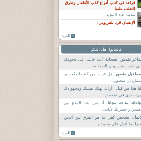
قراءة فى كتاب أنواع كذب الأطفال وطرق
التغلب عليها
محمد عبد المجيد
الإنسان قرد تلفزيوني!
فاسألوا اهل الذكر
ماعز تقدس الصحابة
: أنت قاسى فى هجومك
ى الذين يقدسو ن الصحا بة ...
ماعيل منصور
: هل قرأت من كتب للدكت ور
ماع يل منصور...
نا هذا من قبل
: أراك تهلك نفسك ومجهو دك
ن جدوي في تمحيص...
لفاتنا متاحة مجانا
: أنا من أشد المعج بين
فسي ر حضرتك لأيات...
ايمان بشخص كفر
: ما هو الفرق بين الذين
نوا بما أنزل على محمد و...