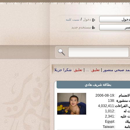
/
دخول
نسيت كلمة
مستخدم جديد
ر
|
تعليق:
...
|
تعليق:
شكرا جزيلا أستاذ حمد الحمد .أكرمكم الله .
|
تعليق:
نسأل الله 
بطاقة
شريف هادي
الانضمام
:
2006-08-19
ت منشورة
:
138
 القراءات
:
4,032,411
ت له
:
1,012
ت عليه
:
2,341
يلاد
:
Egypt
قامة
:
Taiwan