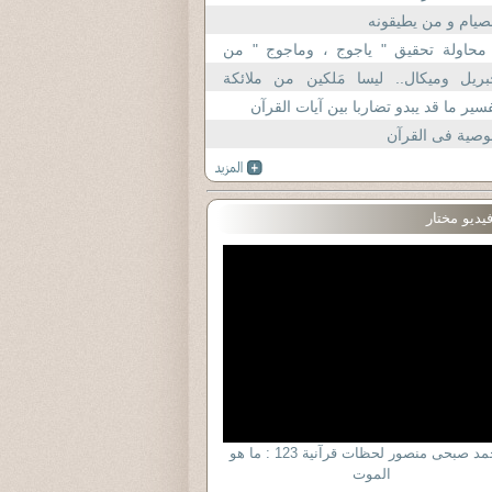
صيام و من يطيقونه
 محاولة تحقيق " ياجوج ، وماجوج " من
اب الله *
بريل وميكال.. ليسا مَلكين من ملائكة
لرحمن
سير ما قد يبدو تضاربا بين آيات القرآن
وصية فى القرآن
يديو مختار
د أحمد صبحى منصور لحظات قرآنية 123 : ما هو
الموت