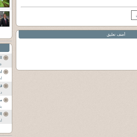
أضف تعليق
ال
عل
اس
اس
قل
دو
مؤ
بت
ال
ام