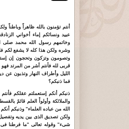
أنتم تؤمنون بالله ظاهراً وباطناً 
عبيد ونسائكم إماء أخواني الزنادقة 
وخاتمهم رسول الله محمد صلى الله
وشره ولكن هذا كله لا يشفع لكم فا
وتصومون وتزكون وتحجون إن إستطعت
قربى لله فأنتم أشر من المرتد فهو يس
الليل وأطراف النهار وتذبون عن دي
فما ذنبكم؟
ذنبكم أنكم إستعملتم عقلكم فأنتم تع
والملائكة وأولواْ العلم قائمً بالقس
الله من عباده العلماء" وذنبكم أنكم 
ولكن تصديق الذى بين يديه وتفصيل ك
شىء" وقوله تعالى "ما فرطنا فى ا