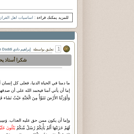
للمزيد يمكنك قراءة :
اساسيات اهل القران
1
تعليق بواسطة
إبراهيم دادي Brahim Daddi
شكرا أستاذ يح
ما دمنا في الحياة الدنيا، فعلى كل إنسان
إما أن يأتي آمنا فيحمد الله على أن صدقهم الله وع
وَأَوْرَثْنَا الأَرْضَ نَتَبَوَّأُ مِنَ الْجَنَّةِ حَيْثُ نَشَاء ف
وإما أن يكون ممن حق عليه العذاب. وَسِيقَ الَّذِينَ كَف
لَهُمْ خَزَنَتُهَا أَلَمْ يَأْتِكُمْ رُسُلٌ مِّنكُمْ
يَتْلُونَ عَلَي