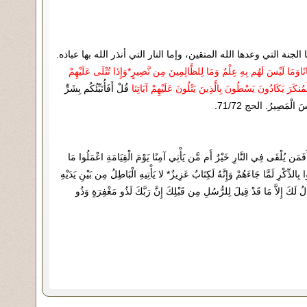
الجنة التي وعدها الله المتقين، وإما النار التي أنذر الله بها عباده.
ًاوَمَا لَيْسَ لَهُم بِهِ عِلْمٌ وَمَا لِلظَّالِمِينَ مِن نَّصِيرٍ*وَإِذَا تُتْلَى عَلَيْهِمْ
مُنكَرَ يَكَادُونَ يَسْطُونَ بِالَّذِينَ يَتْلُونَ عَلَيْهِمْ آيَاتِنَا
قُلْ أَفَأُنَبِّئُكُم بِشَرٍّ
سَ الْمَصِيرُ. الحج 71/72.
ا أَفَمَن يُلْقَى فِي النَّارِ خَيْرٌ أَم مَّن يَأْتِي آمِنًا يَوْمَ الْقِيَامَةِ اعْمَلُوا مَا
ا بِالذِّكْرِ لَمَّا جَاءَهُمْ وَإِنَّهُ لَكِتَابٌ عَزِيزٌ* لا يَأْتِيهِ الْبَاطِلُ مِن بَيْنِ يَدَيْهِ
 لَكَ إِلاَّ مَا قَدْ قِيلَ لِلرُّسُلِ مِن قَبْلِكَ إِنَّ رَبَّكَ لَذُو مَغْفِرَةٍ وَذُو