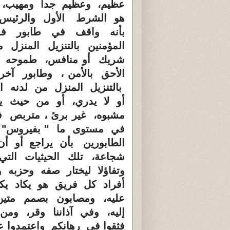
عظيم، وعظيم جدا ومهيب، ل
هو الشرط الأول والرئيس
بأنه واقف في طابور فرض
المؤمنين بالتنزيل المنزل
شريك أو منافس، طموحه ه
الأحق بالأمن ، وطابور آخر
بالتنزيل المنزل من لدنه 
أو لا يدري، أو من حيث 
مشبوه، غير برئ ، متربص ف
في مستوى ما " بفيروس"
الطابورين بأن يراجع أو أ
شجاعة، تلك الحيثيات التي 
وتفاؤلا ليختار صفه وحزب
أفراد كل فريق هو يكاد يكو
عليه، ومصابون بصمم متين
إليه، وفي آذاننا وقر، ومن 
فثقوا في رهانكم واعتمدوا 