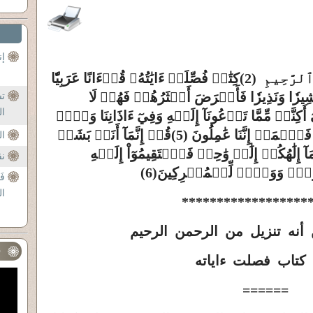
إن
ٱلرَّحِيمِ
(2)
كِتَٰبٞ فُصِّلَتۡ ءَايَٰتُهُۥ قُرۡءَانًا عَرَبِيّٗا
بَشِيرٗا وَنَذِيرٗا فَأَعۡرَضَ أَكۡثَرُهُمۡ فَهُمۡ لَا
تش
ال
وَقَالُواْ قُلُوبُنَا فِيٓ أَكِنَّةٖ مِّمَّا تَدۡعُونَآ إِلَيۡهِ وَفِيٓ ءَاذَانِنَا وَقۡرٞ
(5)
قُلۡ إِنَّمَآ أَنَا۠ بَشَرٞ
ال
مَآ إِلَٰهُكُمۡ إِلَٰهٞ وَٰحِدٞ فَٱسۡتَقِيمُوٓاْ إِلَيۡهِ
نق
(6)
فَ
ال
******************
أنه تنزيل من الرحمن الرحيم
ف
 كتاب فصلت ءاياته
======