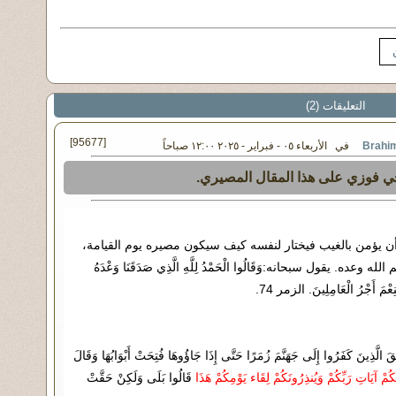
التعليقات (2)
[95677]
في الأربعاء ٠٥ - فبراير - ٢٠٢٥ ١٢:٠٠ صباحاً
ي فوزي على هذا المقال المصيري.
 أن يؤمن بالغيب فيختار لنفسه كيف سيكون مصيره يوم القيامة،
ده. يقول سبحانه:وَقَالُوا الْحَمْدُ لِلَّهِ الَّذِي صَدَقَنَا وَعْدَهُ
َنِعْمَ أَجْرُ الْعَامِلِينَ. الزمر 74.
َرُوا إِلَى جَهَنَّمَ زُمَرًا حَتَّى إِذَا جَاؤُوهَا فُتِحَتْ أَبْوَابُهَا وَقَالَ
ْكُمْ آيَاتِ رَبِّكُمْ وَيُنذِرُونَكُمْ لِقَاء يَوْمِكُمْ هَذَا
قَالُوا بَلَى وَلَكِنْ حَقَّتْ