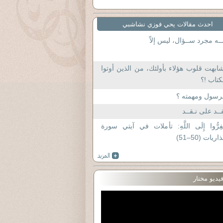
احدث مقالات يحي فوزي نشاشبي
ــه مجرد ســؤال، ليس إلاّ
ابهت قلوب هؤلاء بأولئك، من الذين أوتوا
كتاب !؟
رسول ومهمته ؟
ــد على نـقــد
فِرُّوا إِلَى اللَّهِ: تأملات في آيتي سورة
ذاريات (50–51)
يديو مختار