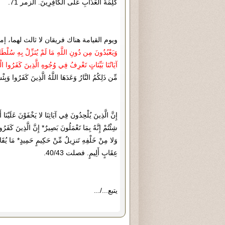
كَلِمَةُ الْعَذَابِ عَلَى الْكَافِرِينَ. الزمر 71.
ويوم القيامة هناك فريقان لا ثالث لهما، إما 
وَيَعْبُدُونَ مِن دُونِ اللَّهِ مَا لَمْ يُنَزِّلْ بِهِ سُلْطَان
آيَاتُنَا بَيِّنَاتٍ تَعْرِفُ فِي وُجُوهِ الَّذِينَ كَفَرُوا الْ
مِّن ذَلِكُمُ النَّارُ وَعَدَهَا اللَّهُ الَّذِينَ كَفَرُوا وَبِئْ
إِنَّ الَّذِينَ يُلْحِدُونَ فِي آيَاتِنَا لا يَخْفَوْنَ عَلَيْنَ
شِئْتُمْ إِنَّهُ بِمَا تَعْمَلُونَ بَصِيرٌ* إِنَّ الَّذِينَ كَفَرُو
وَلا مِنْ خَلْفِهِ تَنزِيلٌ مِّنْ حَكِيمٍ حَمِيدٍ* مَا يُقَالُ
عِقَابٍ أَلِيمٍ. فصلت 40/43.
يتبع.../...