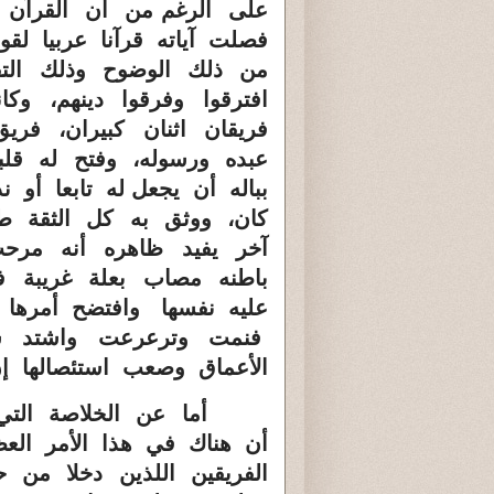
ع
لى الرغم
من أن القرآن ا
فصلت آياته قرآنا عربيا لق
من ذلك الوضوح وذلك التف
افترقوا وفرقوا دينهم، وك
فريقان اثنان كبيران، فري
عبده ورسوله، وفتح له قل
بباله أن يجعل له تابعا أو
كان، ووثق به كل الثقة طا
آخر يفيد ظاهره أنه مرحب
باطنه مصاب بعلة غريبة 
عليه نفسها وافتضح أمرها و
فنمت وترعرعت واشتد س
الأعماق وصعب استئصالها إ
أما عن الخلاصة التي لا
أن هناك في هذا الأمر العظ
الفريقين اللذين دخلا من 