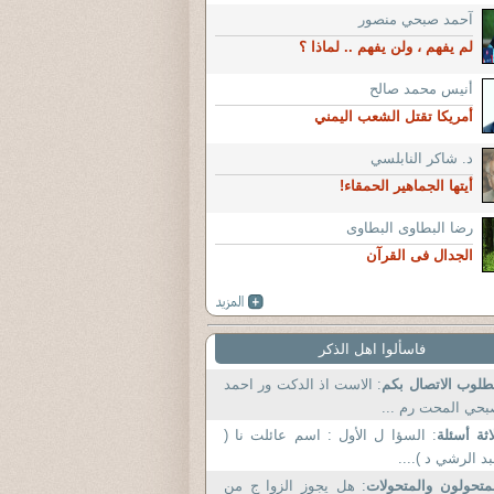
آحمد صبحي منصور
لم يفهم ، ولن يفهم .. لماذا ؟
أنيس محمد صالح
أمريكا تقتل الشعب اليمني
د. شاكر النابلسي
أيتها الجماهير الحمقاء!
رضا البطاوى البطاوى
الجدال فى القرآن
فاسألوا اهل الذكر
لوب الاتصال بكم
: الاست اذ الدكت ور احمد
حي المحت رم ...
اثة أسئلة
: السؤا ل الأول : اسم عائلت نا (
د الرشي د )....
متحولون والمتحولات
: هل يجوز الزوا ج من