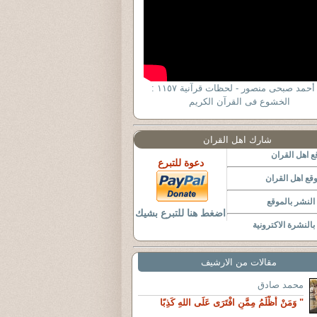
د . أحمد صبحى منصور - لحظات قرآنية ١١٥٧ :
الخشوع فى القرآن الكريم
شارك اهل القران
 اهل القران
دعوة للتبرع
قع اهل القران
لنشر بالموقع
اضغط هنا للتبرع بشيك
النشرة الاكترونية
مقالات من الارشيف
محمد صادق
" وَمَنْ أَظْلَمُ مِمَّنِ افْتَرَى عَلَى اللهِ كَذِبًا