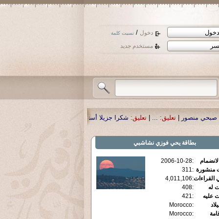
/
دخول
نسيت كلمة
مستخدم جديد
|
تعليق:
شكرا جزيلا أستاذ حمد الحمد .أكرمكم الله .
|
تعليق:
نسأل الله تعالى أن يم
بطاقة
يحي فوزي نشاشبي
الانضمام
:
2006-10-28
ت منشورة
:
311
 القراءات
:
4,011,106
ت له
:
408
ت عليه
:
421
يلاد
:
Morocco
قامة
:
Morocco