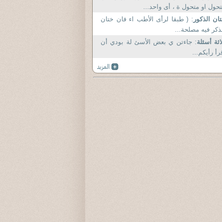
حول او متحول ة ، أى واحد...
ان الذكور
: ( طبقا لرأى الأطب اء فان ختان
ذكر فيه مصلحة...
اثة أسئلة
: جاءتن ي بعض الأسئ لة بودي أن
رأ رأيكم...