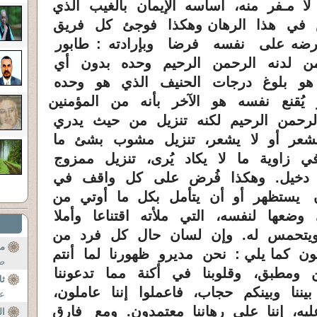
ا مـفر منه، أساسه الإيمان بالغيب الذي
 في هذا الرهان وهكذا فوجئ كل فريق
ه على نفسه فرضا وبإرادته : طابور
 من لدنه الرحمن الرحيم وحده بدون أي
و بلوغ درجات الحنيف الذي هو وحده
 يُقنع نفسه هو الآخر بأنه من المؤمنين
الرحمن الرحيم لكنه تنزيل من حيث يدري
يشعر أو لا يشعر، تنزيل مشوب بشئ ما
ي زاوية ما لا يكاد يُرى، تنزيل ممزوج
 دخيل. وهكذا فُرض على كل واقف في
ن يستظهر أو أن يتأمل بكل ما أوتي من
وضعها لنفسه، التي ملأته اقتناعا وأملا
ه ويتحمس له. وإن لسان حال كل فرد من
مط
ن كما يلي : نحن مديرو ظهورنا لما أنتم
صب
 ومطبق، وقلوبنا في أكنة مما تدعوننا
ثل
بيننا وبينكم حجاب، فاعملوا إننا عاملون،
عب
عليه، إننا على رهاننا معتمدون. ومع فارق
ال