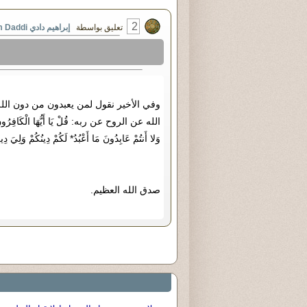
2
تعليق بواسطة
إبراهيم دادي Brahim Daddi
وفي الأخير نقول لمن يعبدون من دون الله
الله عن الروح عن ربه: قُلْ يَا أَيُّهَا الْكَافِرُونَ* لا أَع
وَلا أَنتُمْ عَابِدُونَ مَا أَعْبُدُ* لَكُمْ دِينُكُمْ وَلِيَ د
صدق الله العظيم.