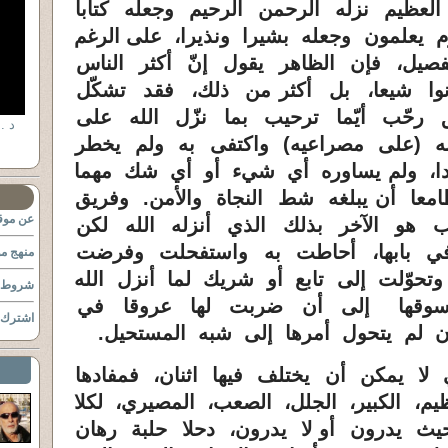
لعظيم نزله الرحمن الرحيم وجعله كتابا
وم يعلمون وجعله بشيرا ونذيرا، على الرغم
صيل، فإن الظاهر يقول إنّ أكثر الناس
انوا شيعا، بل أكثر من ذلك، فقد تشكّل
ق رحّب أيّما ترحيب بما نزّل الله على
به (على مصراعيه) واكتفى به ولم يخطر
 ندا، ولم يساوره أي شيء أو أي شك مهما
معا أن يبلغه شط النجاة والأمن. وفريق
عن موقع
 هو الآخر بذلك الذي أنزله الله لكن
في بابها، أحاطت به واستفحلت وفرضت
منهج مو
تحوّلت إلى تابع أو شريك لما أنزل الله
شروط ا
وقها إلى أن ضربت لها عروقا في
اشترك ب
ن لم يتحول أمرها إلى شبه المستحيل.
 يمكن أن يختلف فيها اثنان، فمفادها
يم، الكبير، الجلل، الصعب، المصيري، لكلا
حيث يدرون أو لا يدرون، دحلا حلبة رهان