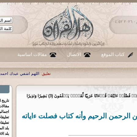
الجمعة ٠٧ - أغسطس - ٢٠٢٦ ٠٤:٥٢
كتاب الموقع
الاتصال
مقالات اساسية
تعليق:
اللهم اشفي عبدك احمد صبحي منصور
|
تعليق:
...
حمٓ (1) تَنزِيلٞ مِّنَ ٱلرَّحۡمَٰنِ ٱلرَّحِيمِ (2) كِتَٰبٞ فُصِّلَتۡ ءَايَٰتُهُۥ قُرۡءَانًا عَرَبِيّٗا لِّقَوۡمٖ يَعۡلَمُونَ (3) بَشِيرٗا وَنَذِيرٗا
تاريخ 
مقالا
اجمالي
ن الرحمن الرحيم وأنه كتاب فصلت ءاياته
تعليقا
تعليقا
بلد الم
بلد الا