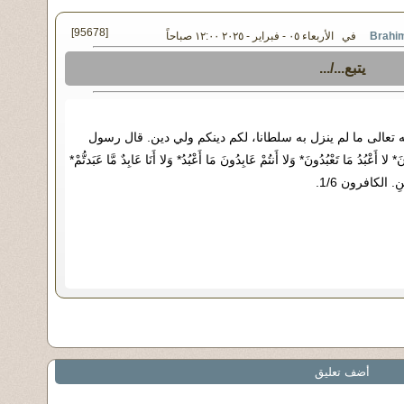
[95678]
في الأربعاء ٠٥ - فبراير - ٢٠٢٥ ١٢:٠٠ صباحاً
يتبع.../...
 تعالى ما لم ينزل به سلطانا، لكم دينكم ولي دين. قال رسول
ْبُدُ مَا تَعْبُدُونَ* وَلا أَنتُمْ عَابِدُونَ مَا أَعْبُدُ* وَلا أَنَا عَابِدٌ مَّا عَبَدتُّمْ*
ِينِ. الكافرون 1/6.
أضف تعليق