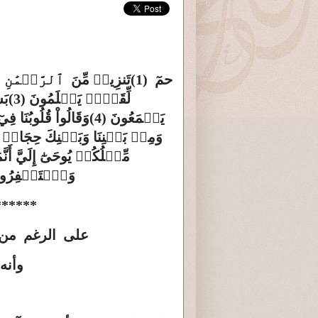
حمٓ
(1)
تَنزِيلٞ مِّنَ
ٱلرَّحۡمَٰنِ 
لِّقَوۡمٖ يَعۡلَمُونَ
(3)
يَسۡمَعُونَ
(4)
وَمِنۢ بَيۡنِنَا وَبَيۡنِكَ حِجَابٞ فَٱعۡمَلۡ إِنَّنَا عَٰمِلُونَ
مِّثۡلُكُمۡ يُوحَىٰٓ إِلَيَّ أَنَّ
وَٱسۡتَغۡفِرُوهُۗ وَوَيۡلٞ لِّلۡمُشۡرِكِينَ
******
على الرغم من 
وأنه