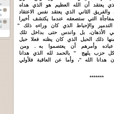
مت
ذي يعتقد أن الله العظيم هو الذي هداه
خت
الفريق الثاني الذي يعتقد نفس الاعتقاد
ال
لمفاجأة التي ستصعقه عندما يكتشف أخيرا
ثل
لتدمير والإحباط الذي كان وراءه ذلك "
أق
 الأذهان، بل واندس حتى بداخل تلك
منها ذلك الحبل الذي كان يظنه فعلا حبل
عباده وأمرهم أن يعتصموا به . ومن
كل حزب يلهج " بالحمد لله الذي هدانا
أن هدانا الله "، وأما عن العاقبة فلأولي
*******