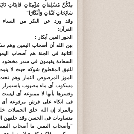
مِنْكُنَّ مُسْلِمَاتٍ مُؤْمِنَاتٍ قَانِتَاتٍ تَائِ
سَائِحَاتٍ ثَيِّبَاتٍ وَأَبْكَارًا"
وقد ورد عن البكر من النساء ا
القرآن:
الحور العين أبكار :
بين الله أن أصحاب اليمين وهم سك
الثانية فى الجنة هم أصحاب اليم
السعادة يقيمون فى سدر مخضود أ
للنبق المقطوع شوكه حيث لا ينبت
الموز المرصوص الثمار وهم تح
مسكوب أى ماء مصبوب باستمرار وهم
وفسرها بأنها لا ممنوعة أى ليست 
فى اتكاء على فرش مرفوعة أى عل
والمراد إن الله خلق الجميلات خلق
متساويات فى الحسن وقد خلقهن الله
"وأصحاب اليمين ما أصحاب الي