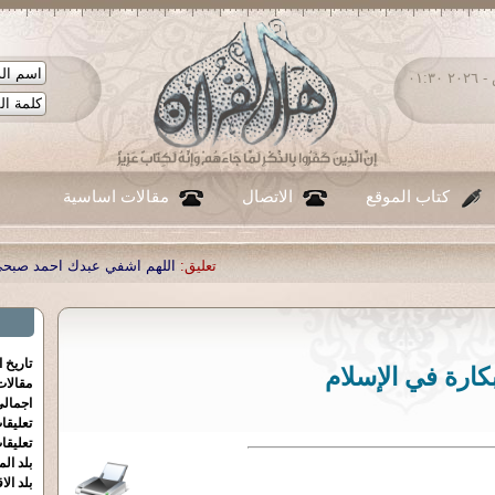
الجمعة ٠٧ - أغسطس - ٢٠٢٦ ٠١:٣٠
كتاب الموقع
الاتصال
مقالات اساسية
تعليق:
اللهم اشفي عبدك احمد صبحي منصور
|
تعليق:
...
|
تعليق:
شك
تاريخ 
بكارة في الإسلام
مقالا
اجمالي
تعليقا
تعليقا
بلد الم
بلد الا