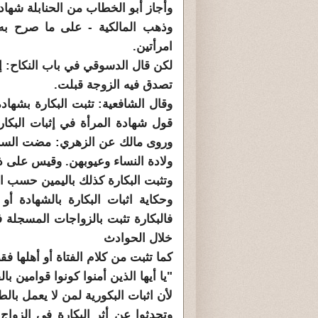
وأجاز أبو الخطاب من الحنابلة شها
وذهب المالكية - على ما صرح به 
امرأتين.
لكن قال الدسوقي في باب النكاح: إن
تصدق فيه الزوجة قبلت.
وقال الشافعية: تثبت البكارة بشهاد
قول شهادة المرأة في إثبات البكار
وروى مالك عن الزهري: مضت السنة أ
ولادة النساء وعيوبهن. وقيس على ذلك
وتثبت البكارة كذلك باليمين حسب ا
وحكاية اثبات البكارة بالشهادة أو
فالبكارة تثبت بالزواجات المسجلة 
خلال الحوادث
كما تثبت من كلام الفتاة أو أهلها 
"يا أيها الذين أمنوا كونوا قوامين 
لأن اثبات البكورية لمن لا يعمل با
وتحدثوا عن أثر البكارة في الزوا