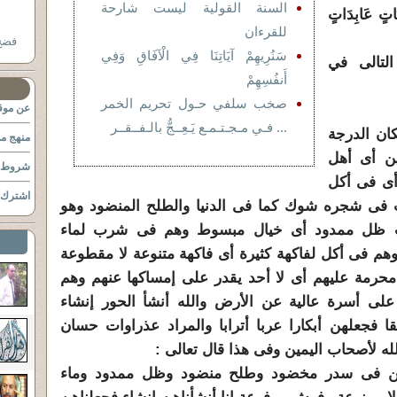
السنة القولية ليست شارحة
بَاتٍ عَابِدَاتٍ
للقرءان
فضح السلفية
سَنُرِيهِمْ آيَاتِنَا فِي الْآفَاقِ وَفِي
لتالى في
أَنفُسِهِمْ
صخب سلفي حـول تحريم الخمر
عن موقع
... فـي مـجـتـمـع يَـعِــجُّ بالـفــقــر
ان الدرجة
منهج مو
ين أى أهل
شروط ا
ى فى أكل
اشترك ب
 فى شجره شوك كما فى الدنيا والطلح المنضود وهو
ت ظل ممدود أى خيال مبسوط وهم فى شرب لماء
 فى أكل لفاكهة كثيرة أى فاكهة متنوعة لا مقطوعة
محرمة عليهم أى لا أحد يقدر على إمساكها عنهم وهم
ى أسرة عالية عن الأرض والله أنشأ الحور إنشاء
ا فجعلهن أبكارا عربا أترابا والمراد عذراوات حسان
 لأصحاب اليمين وفى هذا قال تعالى :
مين فى سدر مخضود وطلح منضود وظل ممدود وماء