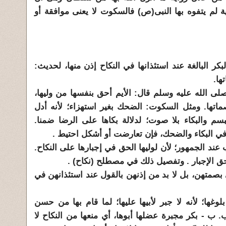
 لم يتفوه بها النبى(ص) فالسكوت لا يعنى موافقة أو
كر البالغة عند استئذانها في النكاح إذن منها، لحديث:
ها.
ى الله عليه وسلم قال: الأيم أحق بنفسها من وليها،
ماتها. ومثل السكوت: الضحك بغير استهزاء؛ لأنه أدل
م والبكاء بلا صوت؛ لدلالة بكاها على الرضا ضمنا.
 في البكاء والضحك، فإن تعارضت أو أشكل احتيط .
ب عند الجمهور؛ لأن لوليها الحق في إجبارها على النكاح.
 حق الإجبار . وتفصيل ذلك في مصطلح (نكاح) .
تفى بصمتهن، بل لا بد من إذنهن بالقول عند استئذانهن في
لوغها؛ لأنه لا جبر لأبيها عليها؛ لما قام بها من حسن
 - بكر مجبرة عضلها أبوها، أي منعها من النكاح لا