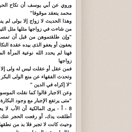
وروي عن أبي يوسف أن نكاح الحرة ال
محمد ينعقد موقوفا"
وهذا الحديث لا زواج إلا بولى لم ي
من شاءت في زواجها مثلها مثل الثيب
"وإن طلقتموهن من قبل أن تمسو
يعفون أو يعفو الذى بيده عقدة النكا
فهنا لم يحدد الله نوعية المرأة ا
زواجها
فمن عقل أو عقلت ليس له ولى إلا بإ
وتحدث الفقهاء عن منع الولى البكر م
"لا إكراه في الدين "
وعن الاجبار قالوا كما نقلت الموسو
"متى يرتفع الإجبار مع وجود البكارة:
8 - أ - يرى المالكية أن الأب لا 
أطلقت يدك، أو رفعت الحجر عنك، أو
وحيث كانت لا تجبر فلا بد من نطقه