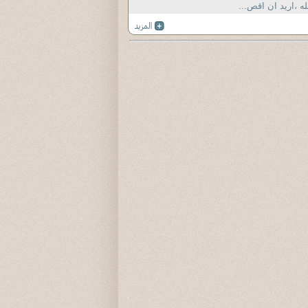
له ،اريد ان اقص...