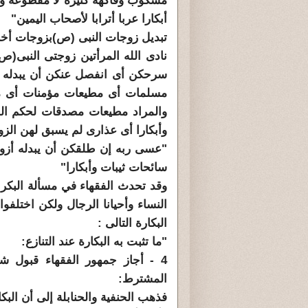
مسكوب وفاكهة كثيرة لا مقطوعة ول
أبكارا عربا أترابا لأصحاب اليمين"
تبديل زوجات النبى (ص)بزوجات أخري
نادى الله المرأتين زوجتى النبى(
سرحكن أى انفصل عنكن أن يبدله أز
مسلمات أى مطيعات مؤمنات أى مص
والمراد مطيعات مصدقات لحكم الل
وأبكارا أى عذارى لم يسبق لهن الزو
"عسى ربه إن طلقكن أن يبدله أزوا
سائحات ثيبات وأبكارا"
وقد تحدث الفقهاء في مسألة البكر وا
النساء وأحيانا الرجال ولكن اختلفو
البكارة التالى :
"ما تثبت به البكارة عند التنازع:
4 - أجاز جمهور الفقهاء قبول شها
المشترط:
فذهب الحنفية والحنابلة إلى أن البك