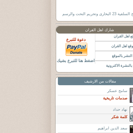
 23 البخارى وتحريم النحت والرسم
شارك اهل القران
 اهل القران
دعوة للتبرع
قع اهل القران
لنشر بالموقع
اضغط هنا للتبرع بشيك
النشرة الاكترونية
مقالات من الارشيف
سامح عسكر
صدمات تاريخية
نهاد حداد
كلمة شكر
سعد الدين ابراهيم