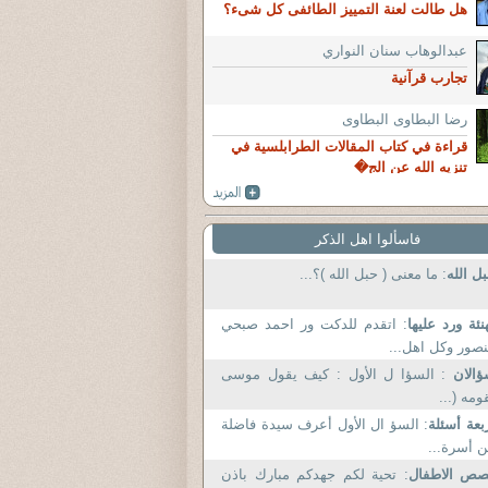
هل طالت لعنة التمييز الطائفى كل شىء؟
عبدالوهاب سنان النواري
تجارب قرآنية
رضا البطاوى البطاوى
قراءة في كتاب المقالات الطرابلسية في
تنزيه الله عن الج�
فاسألوا اهل الذكر
ل الله
: ما معنى ( حبل الله )؟...
نئة ورد عليها
: اتقدم للدكت ور احمد صبحي
صور وكل اهل...
ؤالان
: السؤا ل الأول : كيف يقول موسى
ومه (...
بعة أسئلة
: السؤ ال الأول أعرف سيدة فاضلة
 أسرة...
صص الاطفال
: تحية لكم جهدكم مبارك باذن