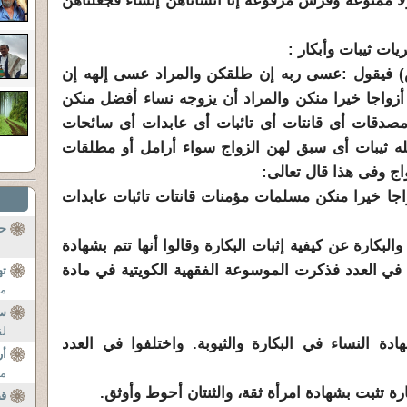
ا ممنوعة وفرش مرفوعة إنا أنشأناهن إنشاء فجعلناهن
ات ثيبات وأبكار :
ص) فيقول :عسى ربه إن طلقكن والمراد عسى إلهه إن
واجا خيرا منكن والمراد أن يزوجه نساء أفضل منكن
دقات أى قانتات أى تائبات أى عابدات أى سائحات
ه ثيبات أى سبق لهن الزواج سواء أرامل أو مطلقات
اج وفى هذا قال تعالى:
جا خيرا منكن مسلمات مؤمنات قانتات تائبات عابدات
حب
لبكارة عن كيفية إثبات البكارة وقالوا أنها تتم بشهادة
ا في العدد فذكرت الموسوعة الفقهية الكويتية في مادة
ته
من
س
لق
دة النساء في البكارة والثيوبة. واختلفوا في العدد
أر
من
ارة تثبت بشهادة امرأة ثقة، والثنتان أحوط وأوثق.
ق