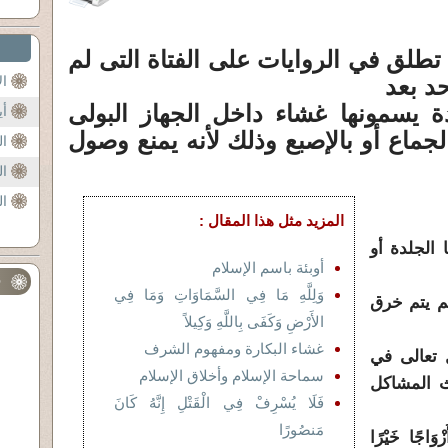
تطلق في الروايات على الفتاة التى لم
حد بعد
ال
 يسمونها غشاء داخل الجهاز البولى
أي
لجماع أو بالإصبع وذلك لأنه يمنع وصول
ال
ال
ال
المزيد مثل هذا المقال :
 الجلدة أو
أوبئة باسم الإسلام
ف
وَلِلَّهِ مَا فِي السَّمَاوَاتِ وَمَا فِي
لم يتم خرق
الأَرْضِ وَكَفَى بِاللَّهِ وَكِيلاً
غشاء البكارة ومفهوم الشرف
 تعالى في
سماحة الإسلام وأخلاق الإسلام
 المشاكل
فَلَا يُسْرِفْ فِي الْقَتْلِ إِنَّهُ كَانَ
مَنصُورًا
زْوَاجًا خَيْرًا