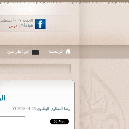
صباحاً
English
|
عربي
الرئيسية
عن القرانيين
ال
رضا البطاوى البطاوى
Ýí 2025-01-23