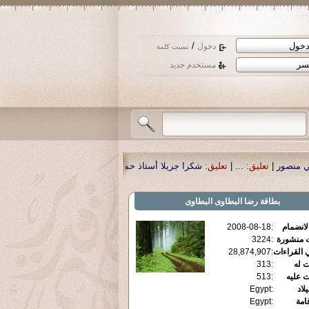
/
دخول
نسيت كلمة
مستخدم جديد
را جزيلا أستاذ حمد الحمد .أكرمكم الله .
|
تعليق:
نسأل الله تعالى أن يمن بالشفاء 
بطاقة
رضا البطاوى البطاوى
الانضمام
:
2008-08-18
ت منشورة
:
3224
 القراءات
:
28,874,907
ت له
:
313
ت عليه
:
513
يلاد
:
Egypt
قامة
:
Egypt