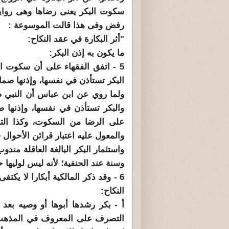
سكوت البكر يعنى رضاها وهى رواية
رفض وفى هذا قالت الموسوعة :
"أثر البكارة في عقد النكاح:
ما يكون به إذن البكر:
5 - اتفق الفقهاء على أن سكوت الب
البكر تستأذن في نفسها، وإذنها صمات
ولما روي عن ابن عباس أن النبي صل
والبكر تستأذن في نفسها، وإذنها ص
على الرضا من السكوت، وكذا التبس
والمعول عليه اعتبار قرائن الأحوال
واستئمار البكر البالغة العاقلة مندو
وسنة عند الحنفية؛ لأنه ليس لوليها
6 - وقد ذكر المالكية أبكارا لا يك
النكاح:
أ - بكر رشدها أبوها أو وصيه بعد ب
التصرف على المعروف في المذهب. ب