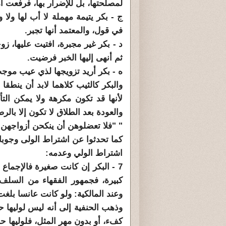
لمصلحتها، بل للإضرار بها، فرفعت أمر
ج - بكر يتيمة مهملة لا أب لها و
في قول، والمعتمد أنها تجبر.
د - بكر غير مجبرة، افتيت عليها، زوج
ثم أنهى إليها الخبر فرضيت.
ه - بكر أريد تزويجها لذي عيب موج
والبكر كالثيب كلاهما لابد أن ينطق
لأنها قد تكون مكرهة ولا يمكن التأ
والعودة بعد الطلاق لا تكون إلا بالرض
" "فلا تعضلوهن أن ينكحن أزواجهن إ
كما تحدثوا عن اشتراط الولى وجوبا
اشتراط الولي وعدمه:
7 - البكر إن كانت صغيرة فالإجماع 
كبيرة، فجمهور الفقهاء من السلف و
وعند المالكية: ولو كانت عانسا بل
وذهب الحنفية إلى أنه ليس لوليها ح
كفء، أو بدون مهر المثل، فلوليها 