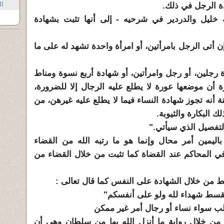
ال
دة الرجل في ذلك.
خليل والدردير في شرحيه - إلى أنها تثبت بشهادة
 أتى الرجل بامرأتين، أو امرأة واحدة تشهد له على ما
ة رجلين، أو رجل وامرأتين، أو شهادة أربع نسوة ومناط
ة أن موضعها عورة لا يطلع عليه الرجال إلا للضرورة،
نه تجوز شهادة النساء فيما لا يطلع عليه غيرهن، من
 البكارة والثيوبة.
لتفصيل الذي سيأتي."
 باليمين أمر محال وإنما هو ما رتبه الله من القضاء
في المحاكم عند القضاة كما تثبت من خلال القضاء من
فقط من خلال الشهادة على النفس كما قال تعالى :
بالقسط شهداء لله ولو على أنفسكم"
لطب سواء نساء أو رجال أمر غير ممكن
ج من خلال رواية ما أنزل الله بها من سلطان وهى أن