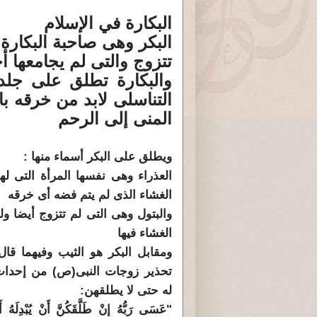
البكارة في الإسلام
البكر وهى صاحبة البكارة 
تتزوج والتى لم يجامعها أ
والبكارة تطلق على جلدة
التناسلى لابد من خرقه با
المنى إلى الرحم
ويطلق على البكر أسماء منها :
العذراء وهى نفسها المرأة التى لها
الغشاء الذى لم يتم فضه أى خرقه
والبتول وهى التى لم تتزوج أيضا و
الغشاء فيها
ومقابل البكر هو الثيب وفيهما قال
تحذير زوجات النبى(ص) من إحداث
له حتى لا يطلقهن:
"عَسَى رَبُّهُ إِنْ طَلَّقَكُنَّ أَنْ يُبْدِلَهُ أَ