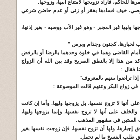
ها للحاكم، فأراد تزويجها لامتناع أبيها، وزوجها.
لا وصي، خيف فسادها بفقر أو زنى أو عدم حاضن شرعي
ها وليها غير المجبر - وهو غير الأب ووصيه - بغير إذنها،
ب لخيارها، كجنون وجذام وبرص "
ا أمام القاضى وهما في خلوة وحدهما بالرضا أو بالرفض
كد من هذا إلا بالنطق الصريح وقد بين الله أن الزواج
ا فقال :
ذا تراضوا بينهم بالمعروف"
 في زواج البكر وعنهم قالت الموصوعة :
على أنها لا تزوج نفسها، بل يزوجها وليها. وأما إن كانت
الخلف على أنها لا تزوج نفسها، وإنما يزوجها وليها،
غت الستين في مشهور المذهب.
ق إجبارها، ولها أن تزوج نفسها، فإن زوجت نفسها بغير
حق طلب الفسخ ما لم تحمل.