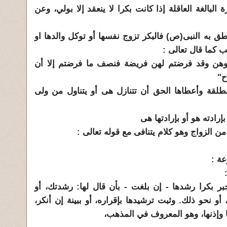
بالغة العاقلة إذا كانت بكرا لا ينعقد إلا بولي، وعن
نطق به النبى(ص) فالبكر تزوج نفسها أو توكل والدها او
 كما قال تعالى :
هن وقد فرضتم لهن فريضة فنصف ما فرضتم إلا أن
ح"
لمطلقة وأعطاها الحق أن تتنازل هى أو يتناول من ولى
رادته هو أو بإرادتها هى
ن الزواج وهو كلام يتنافى مع قوله تعالى :
عة :
يجبر بكرا رشدها - إن بلغت - بأن قال لها: رشدتك، أو
 نحو ذلك. وثبت ترشيدها بإقراره، أو ببينة إن أنكر،
ا وإذنها، وهو المعروف في المذهب،