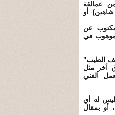
ن عمالقة
اهين) أو
مكتوب عن
 موهوب في
طف الطيب"
 آخر مثل
مل الفني
ليس له أي
، أو بمقال