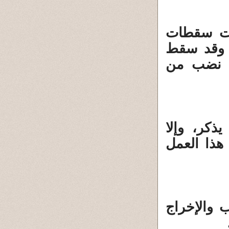
زت سقطات
، وقد سقط
ي نضب من
يذكر، وإلا
هذا العمل
 والإخراج
.