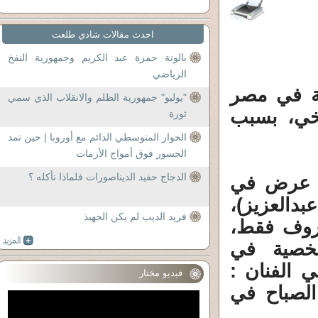
احدث مقالات شادي طلعت
بالونة حمزة عبد الكريم وجمهورية النفخ
الرياضي
حة في مصر
"يوليو" جمهورية الظلم والانقلاب الذي سمي
خي، بسبب
ثورة
الحوار المتوسطي الدائم مع أوروبا | حين تمد
الجسور فوق أمواج الأزمات
الدجاج حفيد الديناصورات فلماذا نأكله ؟
ي عرض في
يم عبدالعزيز)،
فريد الديب لم يكن الجهبذ
عروف فقط،
خصية في
 الفنان :
فيديو مختار
الصباح في