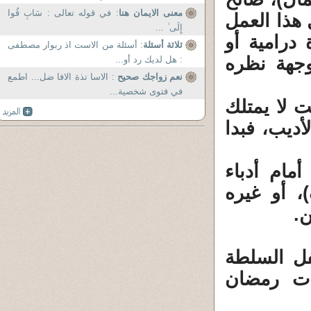
معنى الايمان هنا
: في قوله تعالى : سَابِ قُوا
 هذا العمل
إِلَى ٰ ...
درامية أو
ثلاثة أسئلة
: أسئلة من الاست اذ ربوار مصطفى
وجهة نظره
: هل لديك رد أو...
نعم زواجك صحيح
: الاسا تذة الافا ضل... اطمع
في فتوى شخصية...
ت لا يمتلك
أديب، فبدا
مام أدباء
، أو غيره
ن.
فل السلطة
ات رمضان