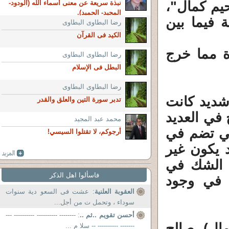
حيم كمال"،
نبذة سريعة عن معنى أسماء الله (الودود-
المجيد- الحميد).
 فيما بين
رضا البطاوى البطاوى
الكيد فى القرآن
 مما خرج
رضا البطاوى البطاوى
البطل فى الإسلام
رضا البطاوى البطاوى
شديد كانت
تدبر سورة التين والعلق والقدر
في العديد
محمد عبد المجيد
تي تضم في
أرجوكم، لا تقتلوا السيسي!
د يكون غير
 الشك في
فاسألوا اهل الذكر
ك في وجود
العقوبة العلنية
: عشت فى السعو دية سنوات
سوداء ، وتحمل ت من أجل...
أحسن تقويم ..ثم ..
: -------- ---------- ---------- ---
مال)، صالح
------- ---------- -- سلا م ...