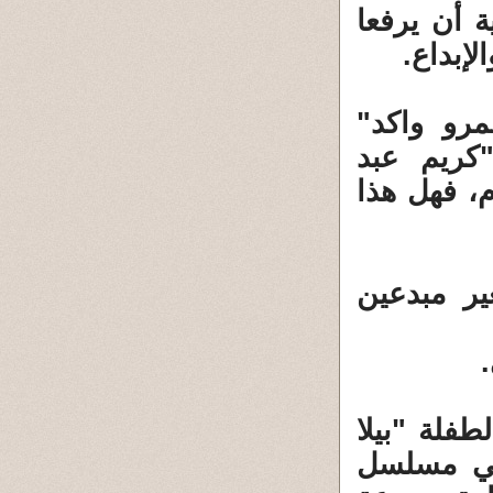
ة أن يرفعا
لإبداع.
رو واكد"
ريم عبد
، فهل هذا
ير مبدعين
.
طفلة "بيلا
في مسلسل