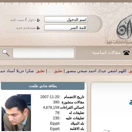
/
دخول
نسيت كلمة
مستخدم جديد
مقالات اساسية
د صبحي منصور
|
تعليق:
...
|
تعليق:
شكرا جزيلا أستاذ حمد الحمد .أكرمكم الله .
|
تعل
بطاقة
شادي طلعت
تاريخ الانضمام
:
2007-11-20
مقالات منشورة
:
390
اجمالي القراءات
:
4,678,159
تعليقات له
:
79
تعليقات عليه
:
230
بلد الميلاد
:
Egypt
بلد الاقامة
:
Egypt