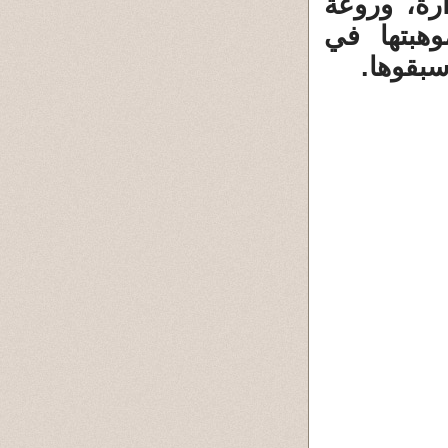
رة، وروعة
هبتها في
سبقوها.