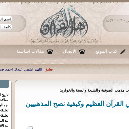
الخميس ٠٦ - أغسطس - ٢٠٢٦ ٠٨:٤٩
كتاب الموقع
الاتصال
مقالات اساسية
تعليق:
اللهم اشفي عبدك احمد صبحي منصور
|
تعليق:
...
|
تعليق:
 مذهب الصوفية والشيعة والسنة والخوارج:
تاريخ 
مقالا
لقرآن العظيم وكيفية نصح المذهبيين
اجمالي
تعليقا
تعليقا
بلد الم
بلد الا