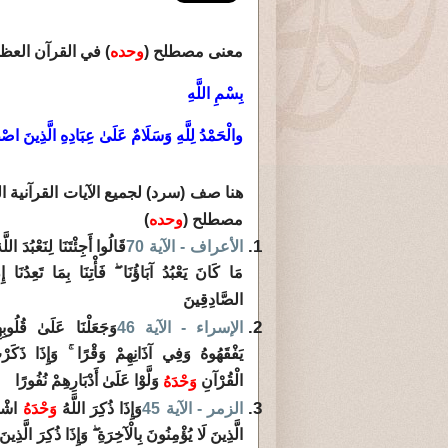
معنى مصطلح (
وحده
) في القرآن العظ
بِسْمِ اللَّهِ
والْحَمْدُ لِلَّهِ وَسَلَامٌ عَلَىٰ عِبَادِهِ الَّذِينَ اص
هنا صف (سرد) لجميع الآيات القرآنية ال
مصطلح (
وحده
)
الأعراف - الآية 70
قَالُوا أَجِئْتَنَا لِنَعْبُدَ اللّ
مَا كَانَ يَعْبُدُ آبَاؤُنَا ۖ فَأْتِنَا بِمَا تَعِدُن
الصَّادِقِينَ
الإسراء - الآية 46
وَجَعَلْنَا عَلَىٰ قُلُوبِه
يَفْقَهُوهُ وَفِي آذَانِهِمْ وَقْرًا ۚ وَإِذَا ذَكَ
الْقُرْآنِ
وَلَّوْا عَلَىٰ أَدْبَارِهِمْ نُفُورًا
وَحْدَهُ
الزمر - الآية 45
وَإِذَا ذُكِرَ اللَّهُ
وَحْدَهُ
اشْم
الَّذِينَ لَا يُؤْمِنُونَ بِالْآخِرَةِ ۖ وَإِذَا ذُكِرَ الَّذِي