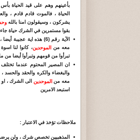
بأعينهم وهم على قيد الحياة بأس ا
الحياة ، فالموت قادم قادم ، والع
يشركون ، وسيقولون امنا بالله
وحد
بقوا مستمرين في الشرك حياة جاءهم
الآية رقم (6) هذه اية عجيب
معه من
، كانوا لنا اسو
الموحدين
تبرأوا من قومهم وتبرأوا أيضا من ما
ان المصير المحتوم عندما تختلف
والبغضاء والكره والحقد والحسد ، 
معه من
الى الشرك ، او ا
الموحدين
استبعد الامرين
ملاحظات تؤخذ في الاعتبار :
المذهبيين تخصص شرك ، ولن يرضوا عنا