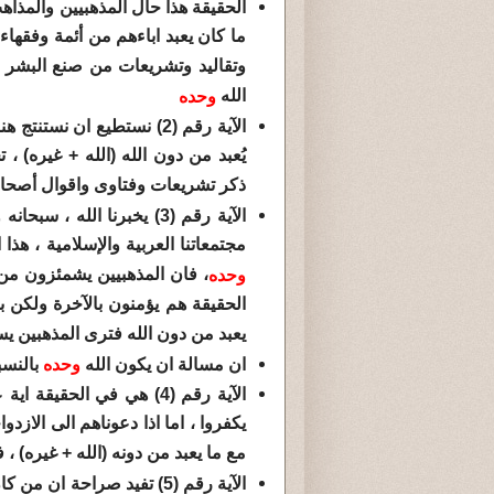
الحقيقة هذا حال المذهبيين والمذا
ما كان يعبد اباءهم من أئمة وفقها
وتقاليد وتشريعات من صنع البشر ا
الله
وحده
الآية رقم (2) نستطيع ان نستنتج هنا انه عند ذكر الله
يُعبد من دون الله (الله + غيره) ،
ذكر تشريعات وفتاوى واقوال أصحاب 
الآية رقم (3) يخبرنا الل
مجتمعاتنا العربية والإسلامية ، هذا
، فان المذهبيين يشمئزون من
وحده
الحقيقة هم يؤمنون بالآخرة ولكن بش
يعبد من دون الله فترى المذهبين
ان مسالة ان يكون الله
وحده
بالنس
الآية رقم (4) هي في الحقيقة اية عجيبة تخبرنا ان المذهبيين عندما ندعوهم الى الله
يكفروا ، اما اذا دعوناهم الى الازدو
مع ما يعبد من دونه (الله + غيره) ، ف
الآية رقم (5) تفيد صراحة 