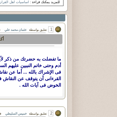
للمزيد يمكنك قراءة :
اساسيات اهل القران
1
تعليق بواسطة
عثمان محمد علي
في الثلاث
أك
ما تفضلت به حضرتك من ذكر لأيا
أدم وحتى خاتم النببين عليهم السلا
فى الإشراك بالله ... أما عن نقا
القرءانى أن يتوقف عن النقاش فو
الخوض فى آيات الله .
2
تعليق بواسطة
خميس السليطي
في الثلاثا