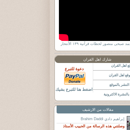
د صبحى منصور لحظات قرآنية ١٣٩ الأنتحار
شارك اهل القران
 اهل القران
دعوة للتبرع
قع اهل القران
لنشر بالموقع
اضغط هنا للتبرع بشيك
النشرة الاكترونية
مقالات من الارشيف
إبراهيم دادي Brahim Daddi
وصلتني هذه الرسالة من الحبيب الأستاذ