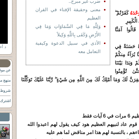
ضرب غير مبرح..
معنى وحقيقة الإفتاء في القران
حْدَهُ
كَفَرْتُمْ ۖ
العظيم
 الْكَبِيرِ
وَلِلَّهِ مَا فِي السَّمَاوَاتِ وَمَا فِي
 قَالُوا آمَنَّا
الأَرْضِ وَكَفَى بِاللَّهِ وَكِيلاً
الأذى في سبيل الدعوة وكيفية
ةٌ حَسَنَةٌ فِي
د أحم
التعامل معه
َّا بُرَآءُ مِنكُمْ
وَبَدَا بَيْنَنَا
عن موقع
تَّىٰ تُؤْمِنُوا
تَغْفِرَنَّ لَكَ وَمَا أَمْلِكُ لَكَ مِنَ اللَّهِ مِن شَيْءٍ ۖ رَّبَّنَا عَلَيْكَ تَوَكَّلْنَا
منهج مو
شروط ا
اشترك ب
آيات فقط
اءهم ، بالنسبة لهم هذا امر مناقض لما هم عليه