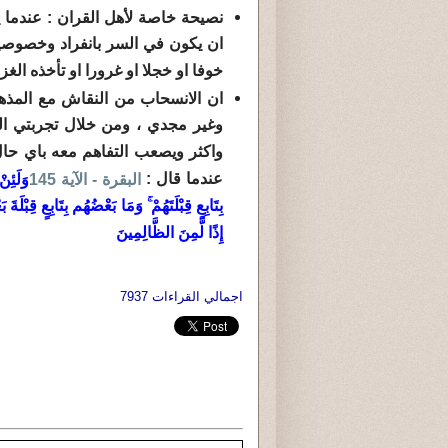
نصيحة خاصة لأهل القران : عند
ان يكون في السر بانفراد وخصوصية
خوفا او خجلا او غرورا او تأخذه الغز
ان الانسحاب من النقاش مع المذه
وغير مجدي ، ومن خلال تجربتي الش
واكثر ويصعب التفاهم معه باي حال
عندما قال :
البقرة - الآية 145
وَلَئِنْ
بِتَابِعٍ قِبْلَتَهُمْ ۚ وَمَا بَعْضُهُم بِتَابِعٍ قِبْلَة
إِذًا لَّمِنَ الظَّالِمِينَ
اجمالي القراءات 7937