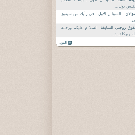
فيس بوك...
ؤالان
: السؤا ل الأول : فى رأيك من سيفوز
...
وق زوجتى السابقة
: السلا م عليكم ورحمة
له وبركا ته : ...