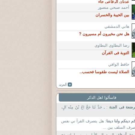
عدنان الرفاعي جاء
آحمد صبحي منصور
بين الخيبة والخسران
هاني الدمشقي
هل نحن مخيرون أم مسيرون ?
رضا البطاوى البطاوى
التوبة فى القرآن
حافظ الوافي
الصلاة ليست طقوسا فحسب..
فاسألوا اهل الذكر
ضعة فى الجنة
: ـ حَدَّ ثَنَا حَجَّ اجُ بْنُ مِنْه َالٍ،
.
م دينكم ولنا ديننا
: هل يتصرف القرآ ني نفس
رف السلف يين ...
بعة أسئلة
: السؤ ال الأول : بينم ا اتصفح