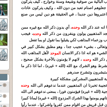
هب البالية من صوفية وشيعة وسنة وخوارج ، كيف يتركون
ء جعلوهم اصنام تعبد من دون الله ، وكيف يتركون عادات
عتبروها دين جديدا ، في الحقيقة هو دين ليس من صنع
وحده
، أي بدون ذكر الله مع غيره ممن
 تجد المذهبيين يولون وينفرون من ذكر الله
، فيجب
وحده
وزعماء المذاهب لكي يقبلوا بما تقول او بما تفعل
ه ، سبحانه وتعالى ، بشيء عجيب جدا ، وهو مطبق بشكل كبير في
 الشيء هو انه اذا ذكر الانسان
لأهل المذاهب الله
الموحد
 ذكر الله
، لانهم لا يؤمنون بالأخرة بشكل صحيح ،
وحده
رط وهو الشرك مع الله (الله + غيره) ، اما اذا ذكر ما
 يستبشرون وتنشرح صدرهم
بة للمذهبيين المشركين مشكلة كبيرة
مر
وحده
..
اجية (الله + غيره) فيؤمنون فورا ، بمعنى ندعوهم الى الله
لك
انهم يومنوا بهذا الشرك المزدوج (الله + غيره) ايمانا كبيرا
تص
ان من كان قبل قريش من اقوام ممن كفروا واشركوا ، عندما رأوا
أر