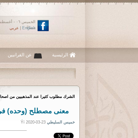
مساءً
English
|
عربي
الرئيسية
عن القرانيين
الشرك مطلوب كثيرا عند المذهبيين من اصحاب
معنى مصطلح (وحده) في ا
خميس السليطي
Ýí 2020-03-23