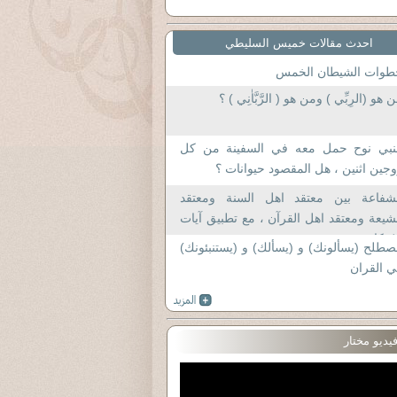
احدث مقالات خميس السليطي
طوات الشيطان الخمس
 هو (الرِبِّي ) ومن هو ( الرَّبَّاٰنِي ) ؟
لنبي نوح حمل معه في السفينة من كل
جين اثنين ، هل المقصود حيوانات ؟
لشفاعة بين معتقد اهل السنة ومعتقد
شيعة ومعتقد اهل القرآن ، مع تطبيق آيات
إحكام
طلح (يسألونك) و (يسألك) و (يستنبئونك)
 القران
يديو مختار