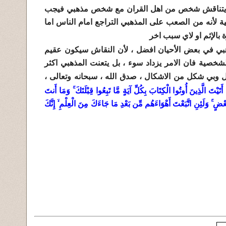
ما يتناقش شخص من اهل القران مع شخص مذهبي فيجب
 لأنه من الصعب على المذهبي التراجع امام الناس اما
ة بالإثم او لاي سبب اخر
بي في بعض الأحيان افضل ، لأن النقاش سيكون عقيم
خصية فان الامر يزداد سوء ، بل يتعنت المذهبي اكثر
 وبي شكل من الاشكال ، صدق الله ، سبحانه وتعالى ،
 أَتَيْتَ الَّذِينَ أُوتُوا الْكِتَابَ بِكُلِّ آيَةٍ مَّا تَبِعُوا قِبْلَتَكَ ۚ وَمَا أَنتَ
َ بَعْضٍ ۚ وَلَئِنِ اتَّبَعْتَ أَهْوَاءَهُم مِّن بَعْدِ مَا جَاءَكَ مِنَ الْعِلْمِ ۙ إِنَّكَ