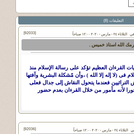
التعليقات (8)
[92033]
اء ٢٤ - مارس - ٢٠٢٠ ١٢:٠٠ صباحاً
رمك الله استاذ خميس .
ت القرءان العظيم تؤكد على رسالة الإسلام منذ
م فى (لا إله إلا الله ) ،وأن مًشكلة البشرية وآفتها
ش التراثيين فعندما يتحول النقاش إلى جدال فعلى
را لأنه مأمور من خلال القرءان بعدم حضور
[92036]
ء ٢٤ - مارس - ٢٠٢٠ ١٢:٠٠ صباحاً