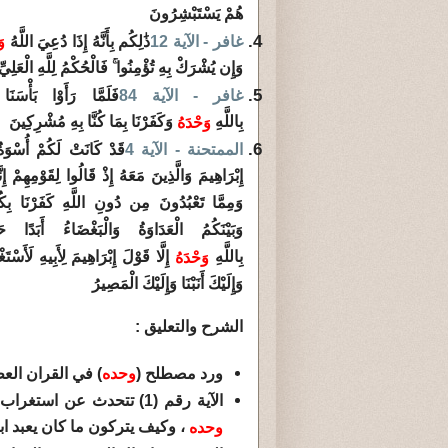
هُمْ يَسْتَبْشِرُونَ
غافر - الآية 12
ذَٰلِكُم بِأَنَّهُ إِذَا دُعِيَ اللَّهُ
وَ
وَإِن يُشْرَكْ بِهِ تُؤْمِنُوا ۚ فَالْحُكْمُ لِلَّهِ الْعَلِيِّ
غافر - الآية 84
فَلَمَّا رَأَوْا بَأْسَنَا
بِاللَّهِ
وَكَفَرْنَا بِمَا كُنَّا بِهِ مُشْرِكِينَ
وَحْدَهُ
الممتحنة - الآية 4
قَدْ كَانَتْ لَكُمْ أُسْوَ
إِبْرَاهِيمَ وَالَّذِينَ مَعَهُ إِذْ قَالُوا لِقَوْمِهِمْ إِن
وَمِمَّا تَعْبُدُونَ مِن دُونِ اللَّهِ كَفَرْنَا بِكُمْ 
وَبَيْنَكُمُ الْعَدَاوَةُ وَالْبَغْضَاءُ أَبَدًا حَ
بِاللَّهِ
إِلَّا قَوْلَ إِبْرَاهِيمَ لِأَبِيهِ لَأَسْ
وَحْدَهُ
وَإِلَيْكَ أَنَبْنَا وَإِلَيْكَ الْمَصِيرُ
الشرح والتعليق :
ورد مصطلح (
وحده
) في القران العظيم 6 مرات في 6 
الآية رقم (1) تتحدث عن استغراب قوم عاد لنبيهم العظيم هود كيف يقول لهم اعبدوا الله
، وكيف يتركون ما كان يعبد اب
وحده