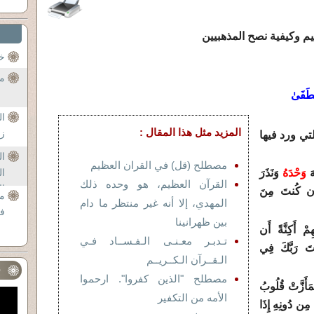
يم وكيفية نصح المذهبيين
خ
من
ْطَفَىٰ
ا
المزيد مثل هذا المقال :
زو
تي ورد فيها
ا
مصطلح (قل) في القران العظيم
َهَ
وَحْدَهُ
وَنَذَرَ
ال
القرآن العظيم، هو وحده ذلك
ال
َا إِن كُنتَ مِنَ
مص
المهدي، إلا أنه غير منتظر ما دام
في
بين ظهرانينا
ِمْ أَكِنَّةً أَن
تـدبـر معـنـى الـفـســاد فـي
رْتَ رَبَّكَ فِي
الـقــرآن الـكــريــم
ف
مصطلح "الذين كفروا". ارحموا
َأَزَّتْ قُلُوبُ
الأمه من التكفير
نَ مِن دُونِهِ إِذَا