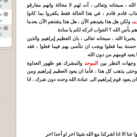
لله ، سبحانه وتعالى ، آت لهم لا محالة وانهم مفارقو
ال
ذاب قادم قادم ، في هذا الحالة فقط يكفروا بما كانوا
س
فى
، ولكن هل هذا يفيدهم الآن ، هل هذا ينقذهم الآن بعدما
ه
حق
 بأس الله ؟ الجواب اتركه لكم يا سادة
ال
ة أيضا ، يخبرنا الله ، سبحانه تعالى ، بان العظيم إبراهيم والذين
ة حسنة بما فعلوا ويجب ان نتأسى بهم فيما فعلوا ، فقد
 يعبد قومهم من دون الله
 وجهات النظر بين
الموحد
والمشرك هو ظهور العداوة
وحتى يذهب كل هذا ، فأما ان يعود العظيم إبراهيم ومن
ن يعود قوم إبراهيم الى عبادة الله وحده دون شرك ، انا
 الا اذا اشركنا مع الله شيئا اخر او أحدا اخر