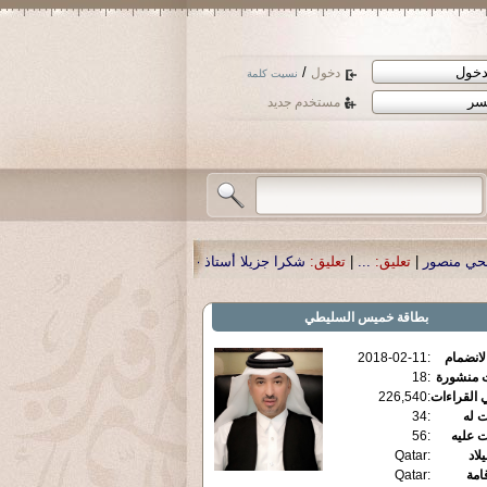
/
دخول
نسيت كلمة
مستخدم جديد
شكرا جزيلا أستاذ حمد الحمد .أكرمكم الله .
|
تعليق:
نسأل الله تعالى أن يمن بالشف
بطاقة
خميس السليطي
الانضمام
:
2018-02-11
ت منشورة
:
18
 القراءات
:
226,540
ت له
:
34
ت عليه
:
56
يلاد
:
Qatar
قامة
:
Qatar