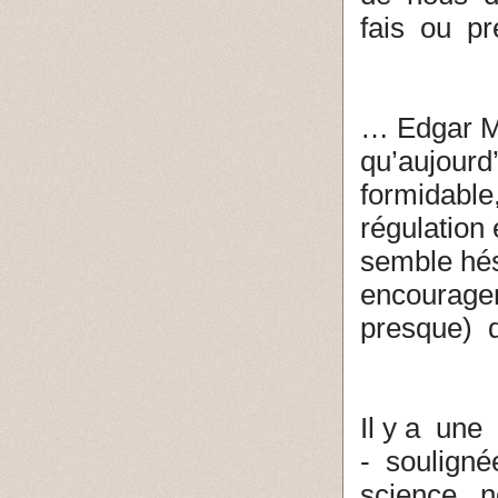
fais ou p
… Edgar M
qu’aujour
formidable
régulation 
semble hési
encourage
presque)
Il y a une
- souligné
science, 