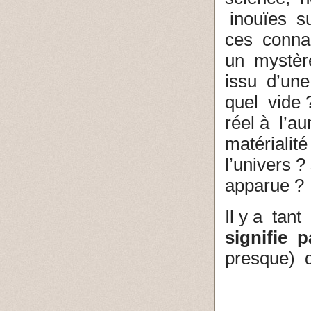
inouïes su
ces conna
un mystèr
issu d’une
quel vide 
réel à l’a
matérialit
l’univers ?
apparue ? 
Il y a tan
signifie 
presque)