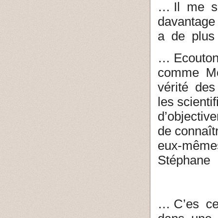
… Il me s
davantage 
a de plus
… Ecouton
comme Mor
vérité des
les scient
d’objective
de connaît
eux-même
Stéphane
… C’es ce