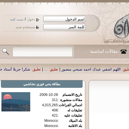
/
دخول
نسيت كلمة
مستخدم جديد
مقالات اساسية
:
|
شكرا جزيلا أستاذ حمد الحمد .أكرمكم الله .
تعليق:
|
...
تعليق:
|
حمد صبحي منصور
بطاقة
يحي فوزي نشاشبي
2006-10-28
:
تاريخ الانضمام
311
:
مقالات منشورة
4,015,265
:
اجمالي القراءات
408
:
تعليقات له
421
:
تعليقات عليه
Morocco
:
بلد الميلاد
Morocco
:
بلد الاقامة