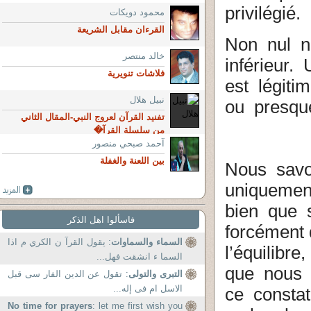
privilégié.
محمود دويكات
القرءان مقابل الشريعة
Non nul n’
خالد منتصر
inférieur.
فلاشات تنويرية
est légiti
نبيل هلال
ou presq
تفنيد القرآن لعروج النبي-المقال الثاني
من سلسلة القرآ�
آحمد صبحي منصور
بين اللعنة والغفلة
Nous sav
uniquemen
bien que s
فاسألوا اهل الذكر
forcément 
السماء والسماوات
: يقول القرآ ن الكري م اذا
l’équilibr
السما ء انشقت فهل...
que nous 
التبرى والتولى
: تقول عن الدين الفار سى قبل
الاسل ام فى إله...
ce consta
No time for prayers
: let me first wish you