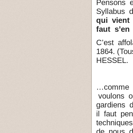
Pensons e
Syllabus 
qui vient 
faut s’en
C’est affo
1864.
(Tou
HESSEL.
…comme l
voulons o
gardiens 
il faut pe
techniques
de nous d