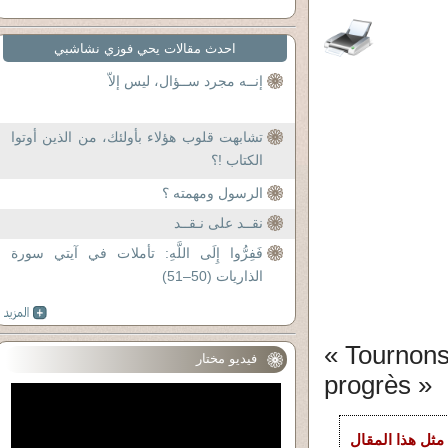
احدث مقالات يحي فوزي نشاشبي
إنــه مجرد ســؤال، ليس إلاّ
تشابهت قلوب هؤلاء بأولئك، من الذين أوتوا
الكتاب !؟
الرسول ومهمته ؟
نقــد على نـقــد
فَفِرُّوا إِلَى اللَّهِ: تأملات في آيتي سورة
الذاريات (50–51)
« Tournon
فيديو مختار
progrès »