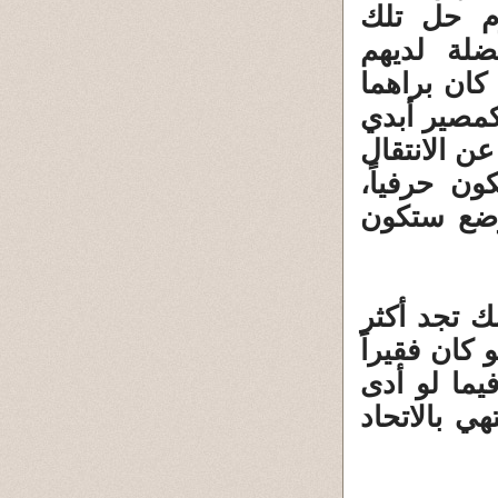
زم حل تلك
ضلة لديهم
كان براهما
مصير أبدي
ن الانتقال
ون حرفياً،
وضع ستكون
ك تجد أكثر
 كان فقيراً
فيما لو أدى
 بالاتحاد