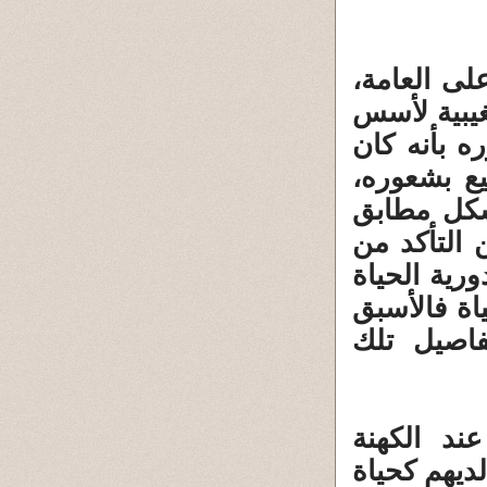
لى العامة،
غيبية لأسس
ه بأنه كان
يع بشعوره،
شكل مطابق
 التأكد من
ية الحياة
ياة فالأسبق
اصيل تلك
ند الكهنة
ديهم كحياة