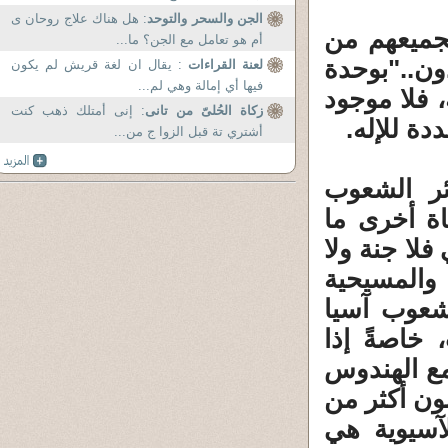
الجن والسحر والتوحد
: هل هناك علاج روحان ى
جميعهم من
أم هو تعامل مع الجن؟ ما...
ن.."بوحدة
لعنة القراءات
: يقال ان لغة قريش لم يكون
فيها أي إمالة وهي لم...
 فلا موجود
زكاة الحُلىّ من تانى
: إنى أمتلك ذهب كنت
ة للإله.
أشتري تة قبل الزوا ج من...
ئر الشعوب
اة أخرى ما
فلا جنة ولا
 والمسيحية
 شعوب آسيا
خاصةً إذا
مع الهندوس
ون أكثر من
آسيوية هي