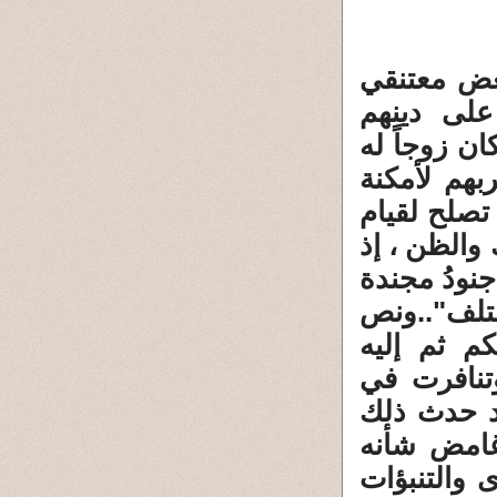
بعض معتنقي
 على دينهم
ان زوجاً له
بهم لأمكنة
تصلح لقيام
 والظن ، إذ
جنودُ مجندة
تلف"..ونص
كم ثم إليه
وتنافرت في
قد حدث ذلك
وغامض شأنه
 والتنبؤات