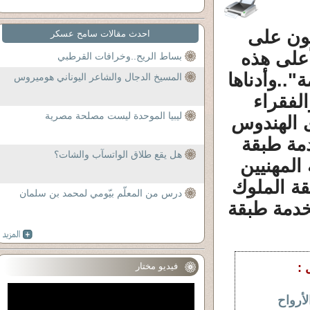
كون على
احدث مقالات سامح عسكر
على هذه
بساط الريح..وخرافات القرطبي
"..وأدناها
المسيخ الدجال والشاعر اليوناني هوميروس
لفقراء
ليبيا الموحدة ليست مصلحة مصرية
ى الهندوس
دمة طبقة
هل يقع طلاق الواتسآب والشات؟
المهنيين
قة الملوك
درس من المعلّم بيّومي لمحمد بن سلمان
لخدمة طبقة
 :
فيديو مختار
لأرواح