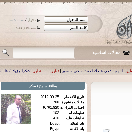
/
دخول
نسيت كلمة
مستخدم جديد
مقالات اساسية
احمد صبحي منصور
|
تعليق:
...
|
تعليق:
شكرا جزيلا أستاذ حمد الحمد .أكرمكم الله .
بطاقة
سامح عسكر
تاريخ الانضمام
:
2012-09-25
مقالات منشورة
:
788
اجمالي القراءات
:
9,761,820
تعليقات له
:
102
تعليقات عليه
:
410
بلد الميلاد
:
Egypt
بلد الاقامة
:
Egypt