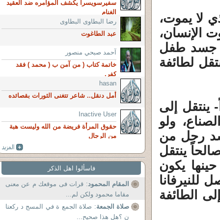
سفيرسويسرا يكشف المؤامره ضد العقيد
الغنام
ذي لا يموت،
رضا البطاوى البطاوى
ت الإنسان،
عبد الطاغوت
لى جسد طفل
آحمد صبحي منصور
تقل لطائفة
خاتمة كتاب ( من آمن ب ( محمد ) فقد
كفر.
hasan
أمل دنقل.. شاعر تتغنى الثورات بقصائده
- ينتقل إلى
Inactive User
صناع، ولو
حقوق المرأة فريضة من الله وليست هبة
جسد رجل من
من الرجال
الحاً ينتقل
حينها يكون
فاسألوا اهل الذكر
ل للنيرفانا
المقام المحمود
: قرات فى موقعك م عن معنى
إلى الطائفة
مقاما محمود ولكن لم...
صلاة الجمعة
: صلاة الجمع ة في المسج د ركعتا
ن ؟هل هذا صحيح...