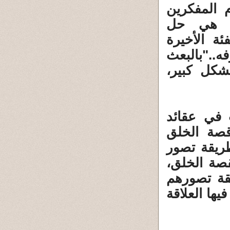
 المفكرين
و هي حل
ئة الأخيرة
فه.."بالبعث
بشكل كبير،
ث في عقائد
صة الخلق
طريقة تصور
صة الخلق،
يقة تصورهم
يها العلاقة