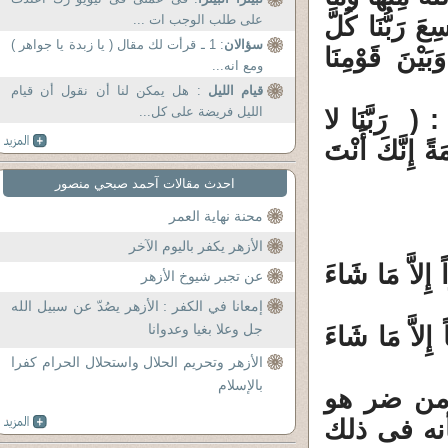
ِعَ رَبُّنَا كُلَّ
على طلب الوجب ات ...
سؤالان
: 1 ـ قرأت لك مقال ( يا زبدة يا جواهر )
َبَيْنَ قَوْمِنَا
ومع انه...
قيام الليل
: هل يمكن لنا أن نقول أن قيام
الليل فريضة على كل...
َبَّنَا لا
َةً إِنَّكَ أَنْتَ
احدث مقالات آحمد صبحي منصور
محنة نهاية العمر
الأزهر يكفر باليوم الآخر
ً إِلاَّ مَا شَاءَ
عن تجبر شيوخ الأزهر
إمعانا في الكفر : الأزهر يصُدّ عن سبيل الله
جل وعلا بغيا وعدوانا
ً إِلاَّ مَا شَاءَ
الأزهر وتحريم الحلال واستحلال الحرام كفرا
بالإسلام
 من ضر هو
نه فى ذلك