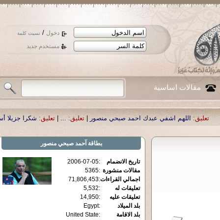
/
دخول
نسيت كلمة
مستخدم جديد
مقالات اساسية
شفي عبدك احمد صبحي منصور
|
تعليق:
...
|
تعليق:
شكرا جزيلا أستاذ حمد الحمد .أكرم
بطاقة
آحمد صبحي منصور
تاريخ الانضمام
:
2006-07-05
مقالات منشورة
:
5365
اجمالي القراءات
:
71,806,453
تعليقات له
:
5,532
تعليقات عليه
:
14,950
بلد الميلاد
:
Egypt
بلد الاقامة
:
United State