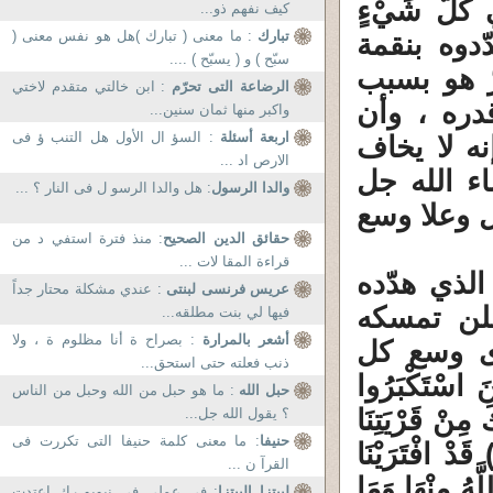
ِي كُلَّ شَيْءٍ
كيف نفهم ذو...
تبارك
: ما معنى ( تبارك )هل هو نفس معنى (
م ) . هم هدّدوه بنقمة
سبّح ) و ( يسبّح ) ....
ّ هو بسبب
الرضاعة التى تحرّم
: ابن خالتي متقدم لاختي
دره ، وأن
واكبر منها ثمان سنين...
اربعة أسئلة
: السؤ ال الأول هل التنب ؤ فى
نه لا يخاف
الارص اد ...
ء الله جل
والدا الرسول
: هل والدا الرسو ل فى النار ؟ ...
ل وعلا وسع
حقائق الدين الصحيح
: منذ فترة استفي د من
قراءة المقا لات ...
لذي هدّده
عريس فرنسى لبنتى
: عندي مشكلة محتار جداً
علن تمسكه
فيها لي بنت مطلقه...
أشعر بالمرارة
: بصراح ة أنا مظلوم ة ، ولا
ذى وسع كل
ذنب فعلته حتى استحق...
سْتَكْبَرُوا
حبل الله
: ما هو حبل من الله وحبل من الناس
 مِنْ قَرْيَتِنَا
؟ يقول الله جل...
حنيفا
: ما معنى كلمة حنيفا التى تكررت فى
وْ لَتَعُودُنَّ فِي مِلَّتِنَا قَالَ أَوَلَوْ كُنَّا كَارِهِينَ (88) قَدْ افْتَرَيْنَا
القرآ ن ...
َّهُ مِنْهَا وَمَا
لبيتزا البيتزا
: فى عملى فى نيويو رك اعتدت