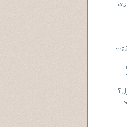
ارى
دِهِ...
ل؟
ي