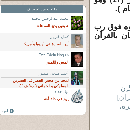
مقالات من الارشيف
محمد عبدالرحمن محمد
وه فوق رب
عابدين بائع الساعات
ن بالقرآن
كمال غبريال
أيها السادة في أوروبا وأمريكا
Ezz Eddin Naguib
المس واللمس
آحمد صبحي منصور
لمحة عن هجص الخضر فى العصرين
المملوكى والعثمانى ( ب3 ف1 )
َإِن
نهاد حداد
يوم في جلد أَمَه
ره،