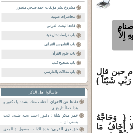
مشروع نشر مؤلفات احمد صبحي منصور
محاضرات صوتية
صنام
قاعة البحث القراني
ِلاَّ
باب دراسات تاريخية
باب القاموس القرآنى
باب علوم القرآن
باب تصحيح كتب
م حين قال
باب مقالات بالفارسي
َبِّي شَيْئاً )
فاسألوا اهل الذكر
دفاعا عن الاخوان
: أختلف معك بشده يا دكتور و
هذا خطأ تاريخ ى ...
 وَحَاجَّهُ
عمر منكر سُنّة
: دكتور احمد تحيه طيبه، كنت
بتمني ان...
لا أَخَافُ مَا
حق ذوى القربى
: هذة الآيا ت مفعول ة المدى