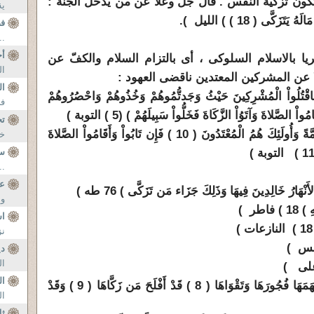
تكون تزكية النفس . قال جل وعلا عن من يدخل الجنة :
ية
ف
..
أج
ريا بالاسلام السلوكى ، أى بالتزام السلام والكفّ عن
ال
 عن المشركين المعتدين ناقضى العهود :
ا
َاقْتُلُواْ الْمُشْرِكِينَ حَيْثُ وَجَدتُّمُوهُمْ وَخُذُوهُمْ وَاحْصُرُوهُمْ
في
 الصَّلاةَ وَآتَوُاْ الزَّكَاةَ فَخَلُّواْ سَبِيلَهُمْ ) (5 ) التوبة )
تح
2 ـ ( لاَ يَرْقُبُونَ فِي مُؤْمِنٍ إِلاًّ وَلاَ ذِمَّةً وَأُولَئِكَ هُمُ الْمُعْتَدُونَ ( 10 ) فَإِن تَابُواْ وَأَقَامُواْ الصَّلاةَ
خل
س
..
عب
وس
اس
نز
د
ال
ال
6 : ( وَنَفْسٍ وَمَا سَوَّاهَا ( 7 ) فَأَلْهَمَهَا فُجُورَهَا وَتَقْوَاهَا ( 8 ) قَدْ أَفْلَحَ مَن زَكَّاهَا ( 9 ) وَقَدْ
ال
ثل