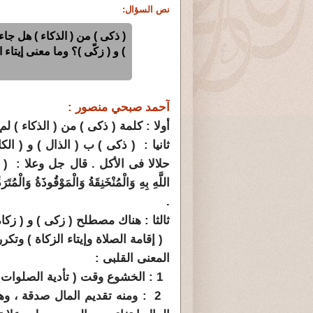
نص السؤال:
( ذكى ) من ( الذكاء ) هل جا
) و ( زكّى )؟ وما معنى إيتاء
آحمد صبحي منصور :
أولا : كلمة ( ذكى ) من ( الذكاء ) ل
ثانيا : ( ذكى ) ب ( الذال ) و ( ال
حلالا فى الأكل . قال جل وعلا : ( حُرِّمَتْ عَلَ
.
ثالثا : هناك مصطلح ( زكى ) و ( زكاة
( إقامة الصلاة وإيتاء الزكاة ) وتكرر
المعنى القلبى :
1 : الخشوع وقت ( تأدية الصلوات ) والتقوى فيما بين الصلوات .
2 : ومنه تقديم المال صدقة ، وهذ