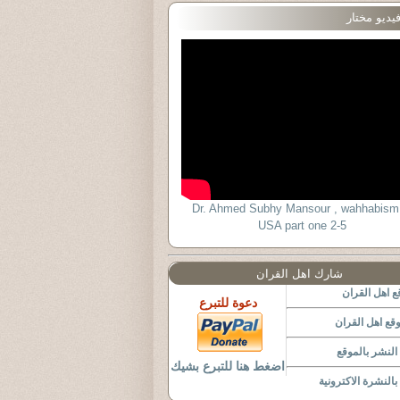
يديو مختار
Dr. Ahmed Subhy Mansour , wahhabism
USA part one 2-5
شارك اهل القران
 اهل القران
دعوة للتبرع
قع اهل القران
لنشر بالموقع
اضغط هنا للتبرع بشيك
النشرة الاكترونية