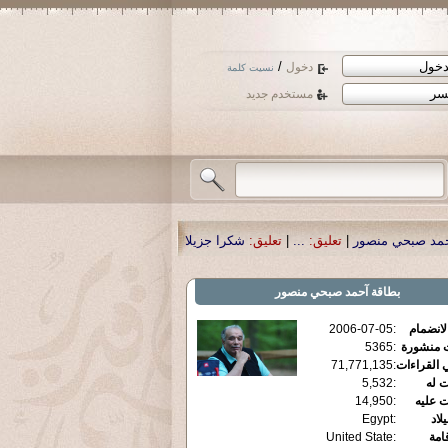
/
دخول
نسيت كلمة
مستخدم جديد
عليق:
...
|
تعليق:
شكرا جزيلا أستاذ حمد الحمد .أكرمكم الله .
|
تعليق:
نسأل الله تع
بطاقة
آحمد صبحي منصور
الانضمام
:
2006-07-05
ت منشورة
:
5365
 القراءات
:
71,771,135
ت له
:
5,532
ت عليه
:
14,950
يلاد
:
Egypt
قامة
:
United State