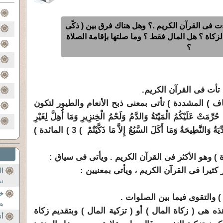
ءت فى القرآن الكريم .؟ وهل هناك فرق بين ( ذكّى
 الزكاة ؟ هل المال فقط ؟ وما صلتها بإقامة الصلاة
؟
م تأت فى القرآن الكريم.
كاف ) المشددة ) تأتى بمعنى ذبح الأنعام والطيور لتكون
يْكُمُ الْمَيْتَةُ وَالدَّمُ وَلَحْمُ الْخِنزِيرِ وَمَا أُهِلَّ لِغَيْرِ
اللَّهِ بِهِ وَالْمُنْخَنِقَةُ وَالْمَوْقُوذَةُ وَالْمُتَرَدِّيَةُ وَالنَّطِيحَةُ وَمَا أَكَلَ السَّبُعُ إِلاَّ مَا ذَكَّيْتُمْ ) 3 ) المائدة )
 ) وهو الأكثر فى القرآن الكريم . ويأتى فى سياق :
 كثيرا فى القرآن الكريم ، ويأتى بمعنيين :
ال
نش
خر
هل
ه هى ( زكاة المال ) أو ( تزكية المال ) وبتقديم زكاة
أن