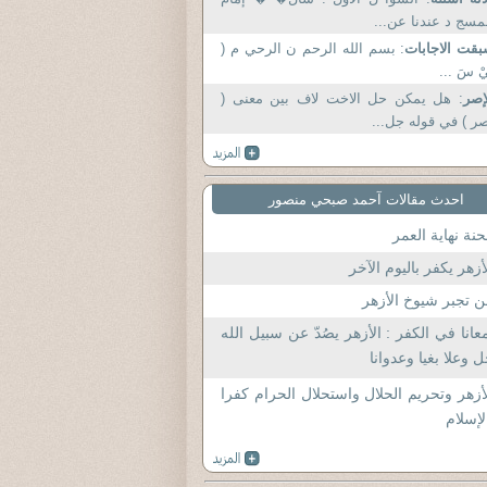
مسج د عندنا عن...
قت الاجابات
: بسم الله الرحم ن الرحي م (
َيْ سَ ...
إصر
: هل يمكن حل الاخت لاف بين معنى (
ر ) في قوله جل...
احدث مقالات آحمد صبحي منصور
نة نهاية العمر
أزهر يكفر باليوم الآخر
 تجبر شيوخ الأزهر
عانا في الكفر : الأزهر يصُدّ عن سبيل الله
 وعلا بغيا وعدوانا
أزهر وتحريم الحلال واستحلال الحرام كفرا
لإسلام