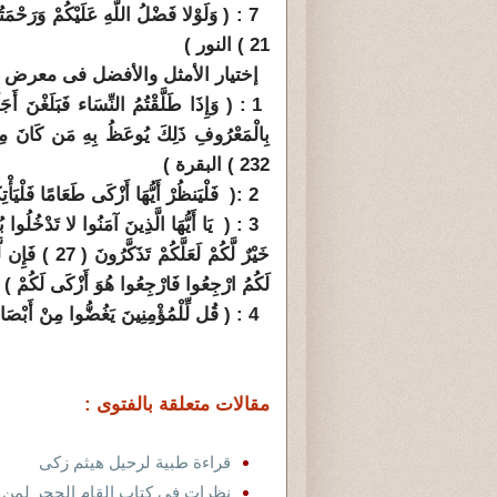
7 : ( وَلَوْلا فَضْلُ اللَّهِ عَلَيْكُمْ وَرَحْمَت
21 ) النور )
إختيار الأمثل والأفضل فى معرض ال
1 : ( وَإِذَا طَلَّقْتُمُ النِّسَاء فَبَلَغْنَ أَجَ
بِالْمَعْرُوفِ ذَلِكَ يُوعَظُ بِهِ مَن كَانَ مِنكُ
232 ) البقرة )
2 :( فَلْيَنظُرْ أَيُّهَا أَزْكَى طَعَامًا فَلْيَأْتِكُم بِرِزْقٍ مِّنْهُ ) 19 ) الكهف )
3 : ( يَا أَيُّهَا الَّذِينَ آمَنُوا لا تَدْخُلُوا ب
خَيْرٌ لَّكُمْ ل
لَكُمُ ارْجِعُوا فَارْجِعُوا هُوَ أَزْكَى لَكُمْ ) ( 28 )) النو
4 : ( قُل لِّلْمُؤْمِنِينَ يَغُضُّوا مِنْ أَبْصَارِهِمْ وَيَحْفَظُوا فُرُوجَهُمْ ذَلِكَ أَزْكَى لَهُمْ )
مقالات متعلقة بالفتوى :
قراءة طبية لرحيل هيثم زكى
نظرات فى كتاب إلقام الحجر لمن