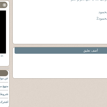
ف
حمود
حمود2
أضف تعليق
 in
عن موقع
منهج مو
شروط ا
اشترك ب