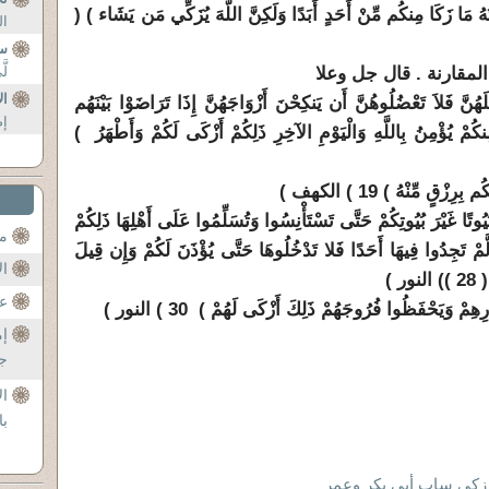
ُهُ مَا زَكَا مِنكُم مِّنْ أَحَدٍ أَبَدًا وَلَكِنَّ اللَّهَ يُزَكِّي مَن يَشَاء ) (
ال
سب
مقارنة . قال جل وعلا
لّ
ال
لَهُنَّ فَلاَ تَعْضُلُوهُنَّ أَن يَنكِحْنَ أَزْوَاجَهُنَّ إِذَا تَرَاضَوْا بَيْنَهُم
إص
مْ يُؤْمِنُ بِاللَّهِ وَالْيَوْمِ الآخِرِ ذَلِكُمْ أَزْكَى لَكُمْ وَأَطْهَرُ )
ُيُوتًا غَيْرَ بُيُوتِكُمْ حَتَّى تَسْتَأْنِسُوا وَتُسَلِّمُوا عَلَى أَهْلِهَا ذَلِكُمْ
مح
َعَلَّكُمْ تَذَكَّرُونَ ( 27 ) فَإِن لَّمْ تَجِدُوا فِيهَا أَحَدًا فَلا تَدْخُلُوهَا حَتَّى يُؤْذَنَ لَكُمْ وَإِن قِيلَ
ال
ر )
عن
30 ) النور )
إم
جل
ال
با
 زكى ساب أبي بكر وعمر