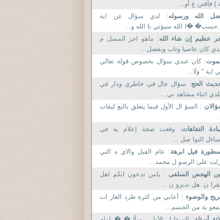
 ) فأقتن ع أو...
ضل الله ورسوله
: لدي سؤال عن اية
.حسب� �ا الله سيؤتي نا الله و...
ر عظيم إن شاء الله
: ماهو اجر المسل م
ذي كان عاصيا وتاب وبفضل...
لموت
: كان عندي سؤال بخصوص قولة تعالي
 اية " وَلَا...
ديث الحج
: سؤال جال في خاطري ودار في
دي اثناء مشاهد تي ...
ؤالان
: السؤ ال الأول فيما يتعلق بالتع ليقات
.
ادة التفاهات
: وقعت ضجة إعلام ية في
اءل التوا صل ...
طورة فيل ابرهة
: عام الفيل والاي ه التي
لت على الرسو ل محمد...
ين الهجص السلفى
: يامن تدعون انكم اهل
قرا ن. هل تدبرو ن ...
ريح والوضوء
: أعاني من كثرة طرد الغاز ات
معو ية من الجسم...
اثة أسئلة
: السؤا ل الأول : سأل� � إمام