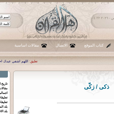
الخميس ٠٦ - أغسطس - ٢٠٢٦ ٠٤:٢٢
كتاب الموقع
الاتصال
مقالات اساسية
تعليق:
اللهم اشفي عبدك احمد صبحي منصور
|
ت
تاريخ 
ذكى / زكّى
مقالا
اجمالي
تعليقا
تعليقا
بلد الم
بلد الا