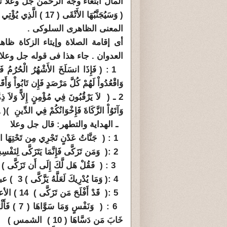
المال ابتغاء وجه الرحمن جل وعلا 
( وَسَيُجَنَّبُهَا الأَتْقَى ( 17 ) الَّذِي يُؤْتِي مَالَهُ يَتَزَكَّى ( 18 ) ) الليل ).
المعنى الظاهرى السلوكى .
أى إقامة الصلاة وإيتاء الزكاة ظاه
العدوان . جاء هذا فى قوله جل وعلا
1 : ( فَإِذَا انسَلَخَ الأَشْهُرُ الْحُرُمُ ف
وَاقْعُدُواْ لَهُمْ كُلَّ مَرْصَدٍ فَإِن تَابُواْ وَأَقَامُواْ
وَآتَوُاْ الزَّكَاةَ فَإِخْوَانُكُمْ فِي الدِّينِ )( 11 ) التوبة )
ـ الهداية والتطهر: قال جل وعلا
1 : ( جَنَّاتُ عَدْنٍ تَجْرِي مِن تَحْتِهَا الأَنْهَارُ خَالِدِينَ فِيهَا وَذَلِكَ جَزَاء مَن تَزَكَّى ) 76 طه )
2 :( وَمَن تَزَكَّى فَإِنَّمَا يَتَزَكَّى لِنَفْسِهِ ) 18 ) فاطر )
3 : ( فَقُلْ هَل لَّكَ إِلَى أَن تَزَكَّى ) 18 ) النازعات )
4 :( وَمَا يُدْرِيكَ لَعَلَّهُ يَزَّكَّى ) 3 ) عبس )
5 :( قَدْ أَفْلَحَ مَن تَزَكَّى
) 14 ) الأعلى )
خَابَ مَن دَسَّاهَا ( 10 ) الشمس )