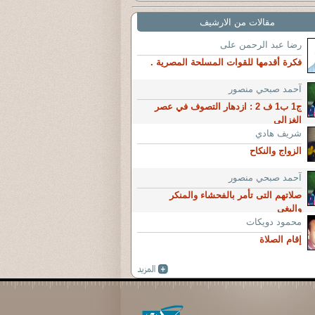
مقالات من الارشيف
رضا عبد الرحمن على
فكرة أقدمها للقوات المسلحة المصرية .
آحمد صبحي منصور
ج1 ب1 ف 2 : ازدهار التصوف في عصر
الغزالي
شريف هادي
الزواج والنكاح
آحمد صبحي منصور
صلاتهم التى تأمر بالفحشاء والمنكر
والبغى
محمود دويكات
إقام الصلاة