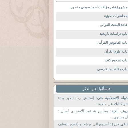
مشروع نشر مؤلفات احمد صبحي منصور
محاضرات صوتية
قاعة البحث القراني
باب دراسات تاريخية
باب القاموس القرآنى
باب علوم القرآن
باب تصحيح كتب
باب مقالات بالفارسي
فاسألوا اهل الذكر
دولة الاسلامية متى
: إستبش رت الخير ببدء
ر كتابك عن ماهية...
وف العيد
: بمناس بة عيد الأضح ى أسأل :
 يشتري...
ا فى حيرة
: أستمع الى برنام ج (فضح السلف