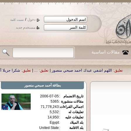
/
دخول
نسيت كلمة
مستخدم جديد
مقالات اساسية
هم اشفي عبدك احمد صبحي منصور
|
تعليق:
...
|
تعليق:
شكرا جزيلا أستاذ حمد الحمد 
بطاقة
آحمد صبحي منصور
تاريخ الانضمام
:
2006-07-05
مقالات منشورة
:
5365
اجمالي القراءات
:
71,778,243
تعليقات له
:
5,532
تعليقات عليه
:
14,950
بلد الميلاد
:
Egypt
بلد الاقامة
:
United State