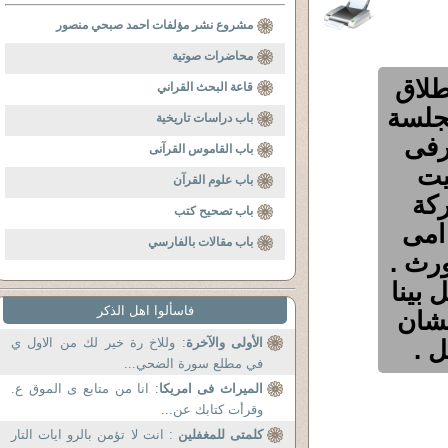
مشروع نشر مؤلفات احمد صبحي منصور
محاضرات صوتية
طلاق
قاعة البحث القراني
جلسة
باب دراسات تاريخية
رفى
باب القاموس القرآنى
يت
باب علوم القرآن
ركة
باب تصحيح كتب
امى
باب مقالات بالفارسي
رث .
 بينا
فاسألوا اهل الذكر
عشان
 .
الأولى والآخرة
: وللاخ رة خير لك من الاول ي
في مطلع سورة الضحي...
الميراث فى امريكا
: انا من متابع ى الموق ع.
وقرأت كتابك عن...
كلمتى للمغفلين
: انت لا تؤمن بالرو ايات التار