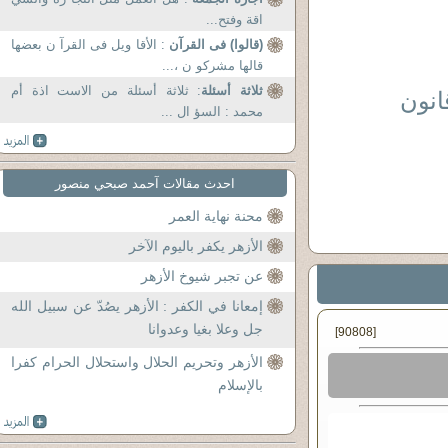
اقة وفتح...
(قالوا) فى القرآن
: الأقا ويل فى القرآ ن بعضها
قالها مشركو ن ،...
ثلاثة أسئلة
: ثلاثة أسئلة من الاست اذة أم
انون
محمد : السؤ ال ...
احدث مقالات آحمد صبحي منصور
محنة نهاية العمر
الأزهر يكفر باليوم الآخر
عن تجبر شيوخ الأزهر
إمعانا في الكفر : الأزهر يصُدّ عن سبيل الله
جل وعلا بغيا وعدوانا
[90808]
الأزهر وتحريم الحلال واستحلال الحرام كفرا
بالإسلام