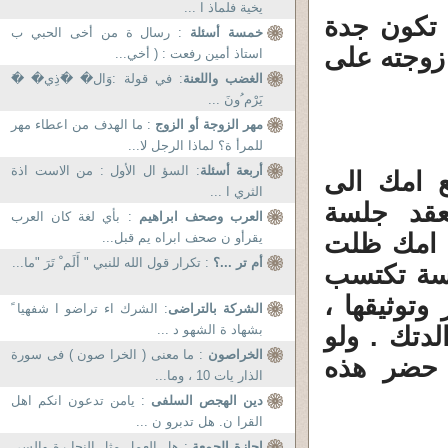
يخية فلماذ ا ...
 تكون جدة
خمسة أسئلة
: رسال ة من أخى الحبي ب
 زوجته على
استاذ أمين رفعت : ( أخي...
الغضب واللعنة
: في قولة :وَال� �َذِي� �َ
يَرْم ُونَ ...
مهر الزوجة أو الزوج
: ما الهدف من اعطاء مهر
للمرأ ة؟ لماذا الرجل لا...
أربعة أسئلة
: السؤ ال الأول : من الاست اذة
 امك الى
الثري ا ...
عقد جلسة
العرب وصحف ابراهيم
: بأي لغة كان العرب
ن امك ظلت
يقرأو ن صحف ابراه يم قبل...
أم تر ...؟
: تكرار قول الله للنبي " أَلَم ْ تَرَ "ما...
لسة تكتسب
توثيقها ،
الشركة بالتراضى
: الشرك اء تراضو ا شفهيا ً
لدتك . ولو
بشهاد ة الشهو د ...
الخراصون
: ما معنى ( الخرا صون ) فى سورة
 حضر هذه
الذار يات 10 ، وما...
دين الهجص السلفى
: يامن تدعون انكم اهل
القرا ن. هل تدبرو ن ...
اجازة الجمعة
: هل العمل مثل النجا رة والسي