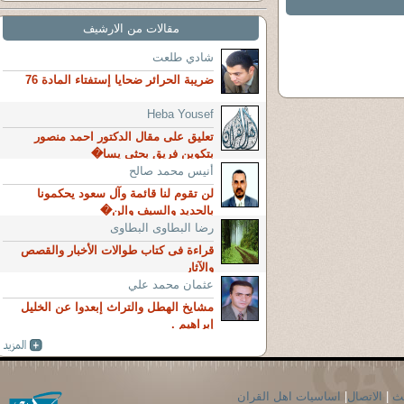
مقالات من الارشيف
شادي طلعت
ضريبة الحرائر ضحايا إستفتاء المادة 76
Heba Yousef
تعليق على مقال الدكتور احمد منصور
بتكوين فريق بحثي يسا�
أنيس محمد صالح
لن تقوم لنا قائمة وآل سعود يحكمونا
بالحديد والسيف والن�
رضا البطاوى البطاوى
قراءة فى كتاب طوالات الأخبار والقصص
والآثار
عثمان محمد علي
مشايخ الهطل والتراث إبعدوا عن الخليل
إبراهيم .
حث
|
الاتصال
|
اساسيات اهل القران