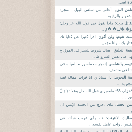
اة لعيد...
لس البول
: أعانى من سلس البول . بمجرد
شعو ر بالرغ بة ...
قاتل يرث
: ماذا تقول فى قول الله عز وجل:
ُوْ� �ِيْك� �مُ ...
ت شيعيا ولن أكون
: اقرأ كثيرا عن كتابا تك
تاو يك ، وانا مؤمن...
فية التعليق
: هناك شروط للنشر فى الموق ع
ل هى نفس الشرو ط ...
تيمم بالشامبو
: إنفجر ت ماسور ة الميا ة فى
تنا فى منتصف...
نة التجويد
: يا استاذ ي انا قرات مقالة لعنة
تجو يد ...
احزاب 58
: مامعن ى قول الله جل وعلا : ( وَالّ
ِين َ ...
يس نجسا
: مای ;خرج من الجسد الإنس ان
...
اليك الانترنت
: فيه رأى غريب قرأته فى
فيس ، واحد عامل نفسه...
اب الملائكة
: الموض وع عذاب النار السلا