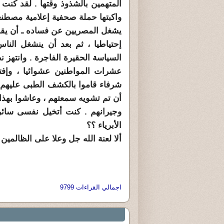
المتهمين بالشذوذ وقتها . لقد كنت
واكبتها حملة صحفية إعلامية مصطنع
يشغل المصريين عن فساده ـ أن يقوم ب
إحتياطيا ، ثم بعد أن ينشغل الناس
السياسة الحقيرة الفاجرة . وانته
عشرات المواطنين عشوائيا ، وإفت
شرفاء قاموا بالكشف الطبى عليهم 
أن تم تشويه سمعتهم ، وعاشوا بهذا 
وجيرانهم . كنت أتخيل نفسى سائر
الأبرياء ؟؟
ألا لعنة الله جل وعلا على الظالمين
اجمالي القراءات 9799