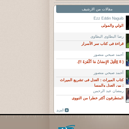
مقالات من الارشيف
Ezz Eddin Naguib
الولي والمولى
رضا البطاوى البطاوى
قراءة فى كتاب سر الأسرار
آحمد صبحي منصور
( 8 )(قُتِلَ الإِنسَانُ مَا أَكْفَرَهُ !!).
آحمد صبحي منصور
كتاب الميراث : العدل فى تشريع الميراث
: بين العدل والمسا
رمضان عبد الرحمن
المتطرفون أكثر خطرا من النووى