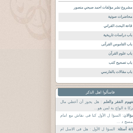
مشروع نشر مؤلفات احمد صبحي منصور
محاضرات صوتية
قاعة البحث القراني
باب دراسات تاريخية
باب القاموس القرآنى
باب علوم القرآن
باب تصحيح كتب
باب مقالات بالفارسي
فاسألوا اهل الذكر
هوم الفقر والعلم
: هل يجوز أن أعطي مال
زكا ة الواج بة لمن هو...
الان
: السؤا ل الأول كنا فى نقاش مع امام
مسج د ...
اثة أسئلة
: السؤا ل الأول : هل فى الاسل ام