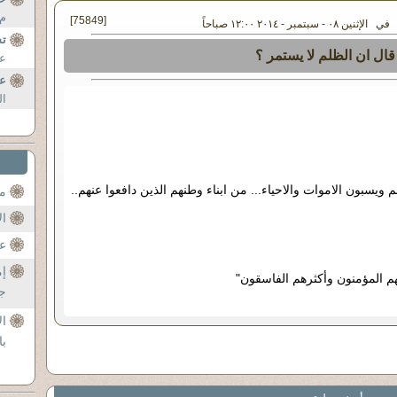
م 
[75849]
الإثنين ٠٨ - سبتمبر - ٢٠١٤ ١٢:٠٠ صباحاً
ت
ال ان الظلم لا يستمر ؟
عل
عم
ال
هم ويسبون الاموات والاحياء... من ابناء وطنهم الذين دافعوا عنهم..
مح
ال
عن
إم
م المؤمنون وأكثرهم الفاسقون"
جل
ال
با