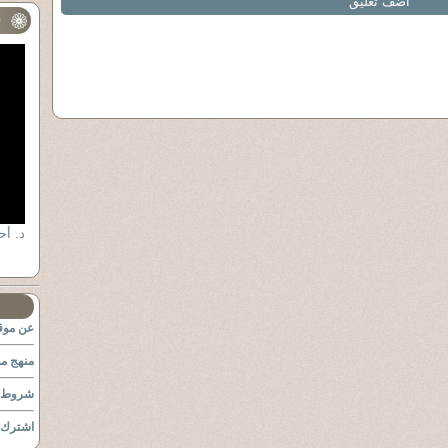
أضف تعليق
ف
عن موقع
منهج مو
شروط ا
اشترك ب