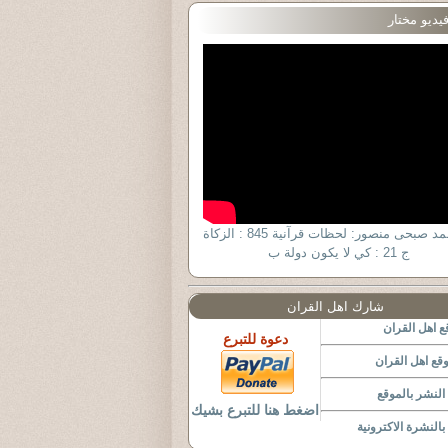
يديو مختار
د. أحمد صبحى منصور: لحظات قرآنية 845 : الزكاة
ج 21 : كي لا يكون دولة ب
شارك اهل القران
 اهل القران
دعوة للتبرع
قع اهل القران
لنشر بالموقع
اضغط هنا للتبرع بشيك
النشرة الاكترونية