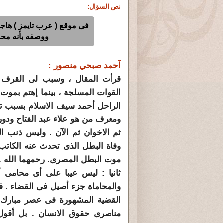
نص السؤال:
فى موقع ( عرب تايمز ) هاج
ووصفه بأنه محام
آحمد صبحي منصور :
قرأت المقال ، وسبب لى القرف .
القوات المسلجة ، بينما إهتم بموت 
الراحل أحمد سيف الاسلام بسبب توق
ومعرف من هو علاء عبد الفتاح ودور
ثم الاخوان ثم الآن . وليس ذنب ا
وفاة البطل الذى تحدث عنه الكاتب
موت البطل المصرى. رحمهما الله . ه
ثانيا : ليس عيبا على أى محامى 
والمحاماة جزء أصيل فى القضاء . فل
القضية المشهورة فى عصر مبارك .
مناصرى حقوق الانسان . بل أقول