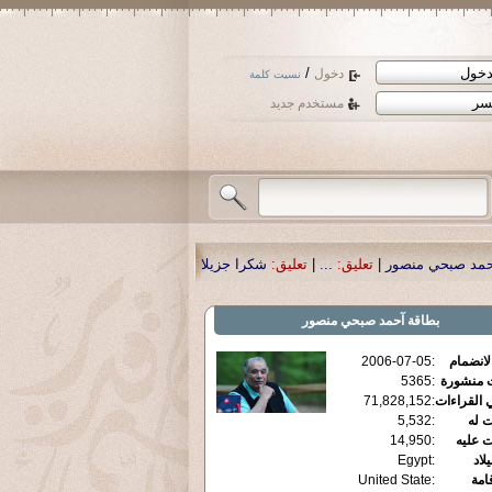
/
دخول
نسيت كلمة
مستخدم جديد
تعليق:
...
|
تعليق:
شكرا جزيلا أستاذ حمد الحمد .أكرمكم الله .
|
تعليق:
نسأل الله تع
بطاقة
آحمد صبحي منصور
الانضمام
:
2006-07-05
ت منشورة
:
5365
 القراءات
:
71,828,152
ت له
:
5,532
ت عليه
:
14,950
يلاد
:
Egypt
قامة
:
United State