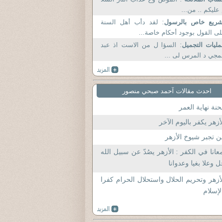
عليكم .. من...
شريع خاص بالرسول
: لقد دأب أهل السنة
ى القول بوجود أحكام خاصة...
ليات التجميل
: السؤا ل من الاست اذ عبد
مجي د المرس لى ...
احدث مقالات آحمد صبحي منصور
نة نهاية العمر
أزهر يكفر باليوم الآخر
 تجبر شيوخ الأزهر
عانا في الكفر : الأزهر يصُدّ عن سبيل الله
 وعلا بغيا وعدوانا
أزهر وتحريم الحلال واستحلال الحرام كفرا
لإسلام