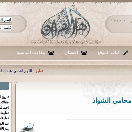
الجمعة ٠٧ - أغسطس - ٢٠٢٦ ٠١:٣٦
كتاب الموقع
الاتصال
مقالات اساسية
تعليق:
اللهم اشفي عبدك احمد صبحي منصور
|
تاريخ 
محامى الشواذ
مقالا
اجمالي
تعليقا
تعليقا
بلد الم
بلد الا