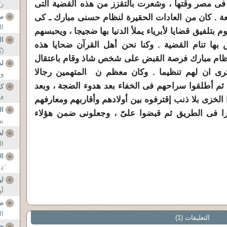
 فى مصر وقتها ، وشعرت بالتقزز من هذه القضية التى
زك
ة . كان من العادات الحقيرة لنظام حسنى مبارك ـ كى
س
ال
تلفيق قضايا لأبرياء يملأ الدنيا بها ضجيجا ، ويحبسهم
ال
 بها تنام القضية . وكنا نحن أهل القرآن ضحايا هذه
(ي
ز نظام مبارك فرصة القبض على شخص شاذ وقام باعتقال
لس
رى ان لهم تنظيما . وكان معظم ن المتهمين رجالا
وف
ثم أطلقوا سراحهم فى الخفاء بعد هدوء الضجة ، وبعد
كي
فه
الخزى بلا ذنب إقترفوه بين أولادهم وأقاربهم ومعارفهم
ال
ا فى الطريق ثم قبضوا علىّ ، وجعلونى ضمن هؤلاء
بي
لع
ال
ال
َذ
ل
أو
صع
ال
التعليقات (1)
حس