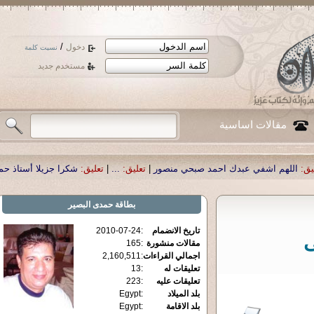
/
دخول
نسيت كلمة
مستخدم جديد
مقالات اساسية
مد صبحي منصور
|
تعليق:
...
|
تعليق:
شكرا جزيلا أستاذ حمد الحمد .أكرمكم الله .
|
تع
بطاقة
حمدى البصير
تاريخ الانضمام
:
2010-07-24
ى
مقالات منشورة
:
165
اجمالي القراءات
:
2,160,511
تعليقات له
:
13
تعليقات عليه
:
223
بلد الميلاد
:
Egypt
بلد الاقامة
:
Egypt