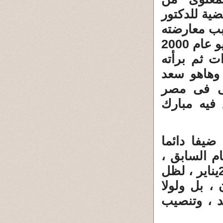
ضية للدكتور
بب معارضته
المبكرة للتوريث ، وقد تم القبض عليه يوم 30 يونيو عام 2000
ت ثم برأته
وهاهو سعد
نى فى مصر
 فيه مبارك
يفا دائما
م السابق ،
وكان أخرها يوم جمعة الغضب ، ولولا قيام ثورة 25يناير ، لظل
، بل ولولا
د ، وتنصيب