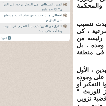
المحكمة
المس الشيطانى
: هل المسّ موجود في القرآ
ن؟ إذا نعم ماهو...
الأسافل
: هناك حديث عن قيام الساع ة ينطبق
على الواق ع ،...
هدت تنصيب
التفرق فى الدين
: كيف يبدأ التفر ق فى الدين ،
رعية ، كى
وما أهم ملامح ه ؟...
 رئيسه من
وحده ، بل
فى منطقة
ين ، الأول
30عاما ، وحافظ على وجوده
 التفكير أو
 للوريث "
ضية تزوير،
لمعنوى من