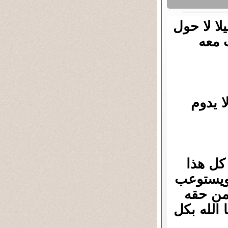
لا لا حول
 معه
 يدوم
 كل هذا
 ويستوعب
 من حقه
الله بكل