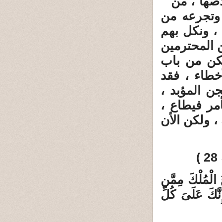
ها ، من "
 وتجرعه من
، ونكل بهم
 المحترمين
كن من باب
خطاء ، فقد
ن المؤبد ،
أمر فيطاع ،
، ولكن الأن
 الْمُلْكَ مِمَّن
َّكَ عَلَىَ كُلِّ