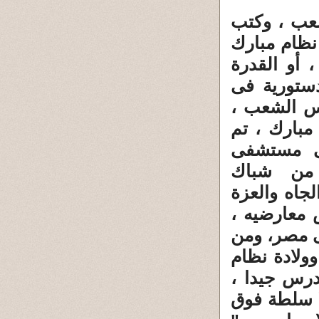
لشعب ، وكتب
 نظام مبارك
 أو القدرة
دستورية فى
لس الشعب ،
بارك ، تم
ى مستشفى
د من شباك
لجاه والعزة
معارضيه ،
ى مصر، ومن
ولادة نظام
رس جيدا ،
ولا سلطة فوق