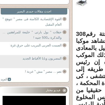
احدث مقالات حمدى البصير
القوة الإقتصادية الكامنة فى مصر " تتوهج "
العام المقبل
حفلات " بول بارتى " خليعة للمراهقين ...
نظر الرئيس السابق حسنى مبارك من شباك غرفتة رقم308
والتذكرة بـ500 جنيه !
اهد موكبا
الصمت العربى المريب على حرق غزة
ل بالمعادى
ذلك الموكب
المصريون وبابا الأقباط الجديد
 إن رئيس
طريقه إلى
نعم ... مصر " مش " عزبة !
ستشفى ، كى
ة المحكمة ،
 حقيقيا من
فيديو مختار
يس المخلوع
دية الرئيس