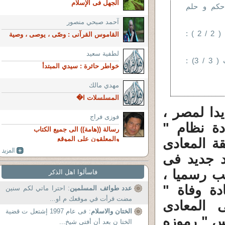
الجهل فى الإسلام
 حكم و حلم
آحمد صبحي منصور
بين مبارك وأبى لهب ( 2 / 2 ) :
القاموس القرآنى : وصّى ، يوصى ، وصية
لطفية سعيد
بين مبارك وأبى لهب ( 3 / 3) :
خواطر حائرة : سيدي المبتدأ
مهدي مالك
المسلسلات ا�
دا لمصر ،
فوزى فراج
دة نظام "
رسالة ((هامة)) الى جميع الكتاب
والمعلقون على الموقع
ة المعادى
غ فجر عهد جديد فى
ب رسميا ،
فاسألوا اهل الذكر
دة وفاة "
عدد طوائف المسلمين
: احترا ماتي لكم سنين
مضت قرأت في موقعك م او...
المعادى
الختان والاسلام
: فى عام 1997 إشتعل ت قضية
بس " رموزه
الختا ن بعد أن أفتى شيخ...