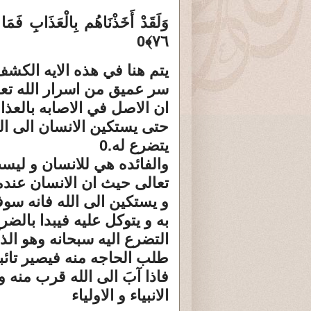
وَلَقَدْ أَخَذْنَاهُم بِالْعَذَابِ فَمَ
٧٦﴾0
يتم هنا في هذه الايه الكش
سر عميق من اسرار الله تع
ان الاصل في الاصابه بالعذ
حتى يستكين الانسان الى الل
يتضرع له.0
والفائده هي للانسان و ليس
تعالى حيث ان الانسان عند
و يستكين الى الله فانه سو
به و يتوكل عليه فيبدا بالضر
التضرع اليه سبحانه وهو الذلّ
طلب الحاجه منه فيصير تائبا 
فاذا آبَ الى الله قرب منه و
الانبياء و الاولياء