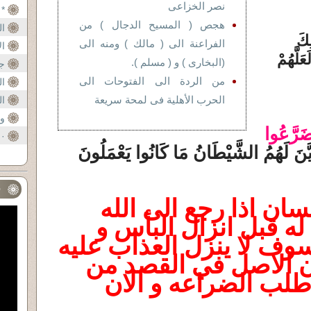
نصر الخزاعى
* 
هجص ( المسيح الدجال ) من
ال
ِكَ
الفراعنة الى ( مالك ) ومنه الى
ا
عَلَّهُمْ
(البخارى ) و ( مسلم ).
عل
جد
من الردة الى الفتوحات الى
ال
الحرب الأهلية فى لمحة سريعة
ال
وو
ضَرَّ‌عُوا
· 
َنَ لَهُمُ الشَّيْطَانُ مَا كَانُوا يَعْمَلُونَ
II - ملحــــق 
ف
سان اذا رجع الى الله
ه قبل انزال البأس و
سوف لا ينزل العذاب عليه
لان الاصل في القصد من
طلب الضراعه و الان