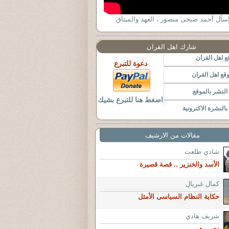
ٕسأل أحمد صبحى منصور ، العهد والميثاق
شارك اهل القران
 اهل القران
دعوة للتبرع
قع اهل القران
لنشر بالموقع
اضغط هنا للتبرع بشيك
النشرة الاكترونية
مقالات من الارشيف
شادي طلعت
الأسد والخنزير .. قصة قصيرة
كمال غبريال
حكاية النظام السياسى الأمثل
شريف هادي
نحن وهم