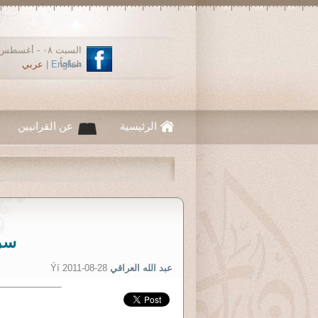
صباحاً
English
|
عربي
الرئيسية
عن القرانيين
سر 
عبد الله العراقي
Ýí 2011-08-28