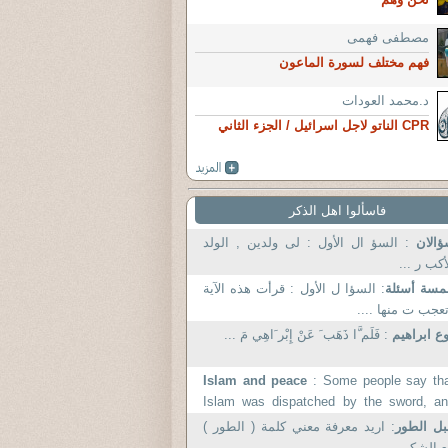
مصطفى فهمى
فهم مختلف لسورة الماعون
د.محمد العودات
CPR الناتو لاجل اسرائيل / الجزء الثاني
فاسألوا اهل الذكر
ؤالان
: السؤ ال الأول : لى ولدين , الولد
أكب ر ...
مسة أسئلة
: السؤا ل الأول : قرأت هذه الآية
عجب ت منها ....
ع ابراهيم
: فَلَم َّا ذَهَب َ عَنْ إِبْر َاهِي مَ ...
Islam and peace
: Some people say th
Islam was dispatched by the sword, a
that it is the religion of.
ل الطور
: اريد معرفة معني كلمة ( الطور )
 الشكر...