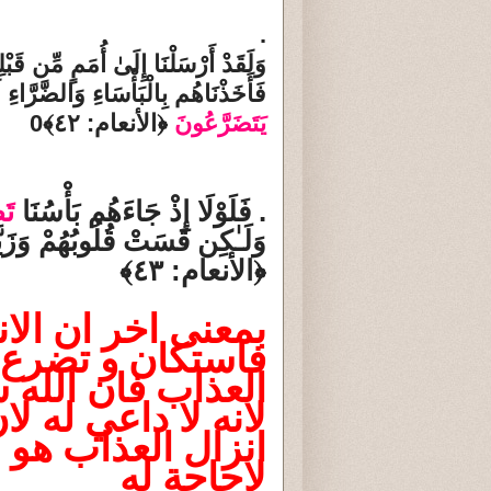
.
وَلَقَدْ أَرْ‌سَلْنَا إِلَىٰ أُمَمٍ مِّن قَبْل
فَأَخَذْنَاهُم بِالْبَأْسَاءِ وَالضَّرَّ‌اءِ لَ
يَتَضَرَّ‌عُونَ
﴿الأنعام: ٤٢﴾0
.
فَلَوْلَا إِذْ جَاءَهُم بَأْسُنَا
تَ
وَلَـٰكِن قَسَتْ قُلُوبُهُمْ وَزَيّ
﴿الأنعام: ٤٣﴾
بمعنى اخر ان الان
فاستكان و تضرع ل
العذاب فان الله 
لانه لا داعي له 
انزال العذاب هو 
لاحاجة له