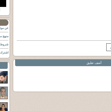
ا
عن موقع
منهج مو
شروط ا
اشترك ب
أضف تعليق