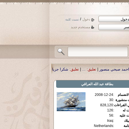
/
دخول
نسيت كلمة
مستخدم جديد
ور
|
تعليق:
...
|
تعليق:
شكرا جزيلا أستاذ حمد الحمد .أكرمكم الله .
|
تعليق:
نسأل الل
بطاقة
عبد الله العراقي
الانضمام
:
2008-12-24
ت منشورة
:
30
 القراءات
:
828,120
ت له
:
126
ت عليه
:
56
يلاد
:
Iraq
قامة
:
Netherlands