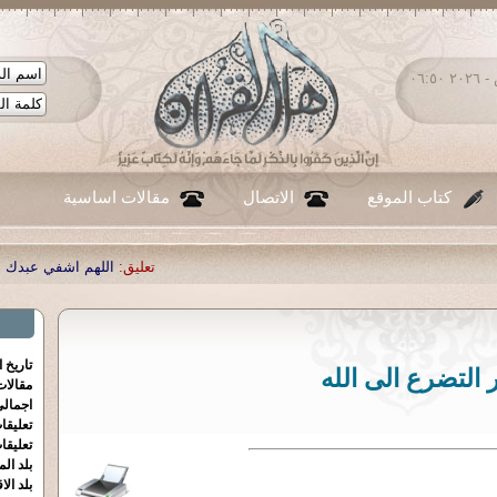
السبت ٠٨ - أغسطس - ٢٠٢٦ ٠٦:٥٠
كتاب الموقع
الاتصال
مقالات اساسية
تعليق:
اللهم اشفي عبدك احمد صبحي منص
تاريخ 
التضرع الى الله
مقالا
اجمالي
تعليقا
تعليقا
بلد الم
بلد الا