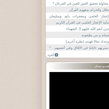
محاولة تحقيق الحور العين في القرءان *
حلال والحرام بمفهوم القرآن
لإعجاز العلمى ومعجزات داود وسليمان
يهما السلام
لية الإعجاز العلمى فى القرآن الكريم
ذين أنعم الله عليهم 3. الشهداء
صيام و من يطيقونه
جدك ضالا فهدى (نظرة أخرى)
سنريهم ءاياتنا في الآفاق وفي أنفسهم... *
–
يديو مختار