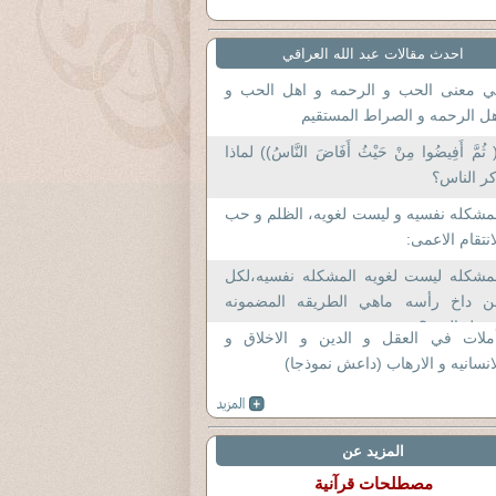
احدث مقالات عبد الله العراقي
ي معنى الحب و الرحمه و اهل الحب و
ل الرحمه و الصراط المستقيم
 ثُمَّ أَفِيضُوا مِنْ حَيْثُ أَفَاضَ النَّاسُ)) لماذا
ر الناس؟
مشكله نفسيه و ليست لغويه، الظلم و حب
انتقام الاعمى:
لمشكله ليست لغويه المشكله نفسيه،لكل
ن داخ رأسه ماهي الطريقه المضمونه
خول الجنه؟
أملات في العقل و الدين و الاخلاق و
انسانيه و الارهاب (داعش نموذجا)
المزيد عن
مصطلحات قرآنية