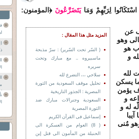
ا
اسْتَكَانُوا
لِرَ‌بِّهِمْ وَمَا
يَتَضَرَّ‌عُونَ
﴿المؤمنون:
ف
ف عن
اه
المزيد مثل هذا المقال :
الى وهو
((
اب هو
( السّر تحت السّرير) : سرّ مذبحة
ذك
ه و
ماسبيروه .. مع مبارك وتحت
ال
سريره
ال
ت لله
سلاحي ،،، التضرع لله
ا
ما يسكن
تحليل موقف السعودية من الثورة
م
ف يؤمن
المصرية : الجذور التاريخية
لد
ت
اعه و
السعودية وجنرالات مبارك ضد
ال
ه له و
الثورة المصرية
آيبا
إسماعيل فى القرآن الكريم
هو مُنى
( 8) العوام من العسكرة الى
الحنبلة من المأمون الى قتل إبن