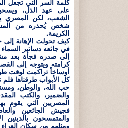
كلمة السر التي تجعل ال
على عهد الذل، ويسحب
الشعب، لكن المصري يم
شخص يُحذره من المستن
الكريمة.
كيف تحولت الإهانة إلى خبز
في جائعه دساتير السماء 
إلى صدره فجأة بعد م
كرامته ويتوجه إلى القص
أوساخاً تراكمت لوقت طو
كل الأبواب طرقناها فلم ن
حب الله، والوطن، ومستقبل
والضمير، والكتب المقدس
المصريين التي يقوم بها
فجيش الجائعين والعاط
والمتمسحون بالدينين ا
ومثلهم من سكان العراء