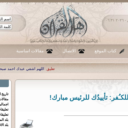
السبت ٠٨ - أغسطس - ٢٠٢٦ ٠٦:٣١
كتاب الموقع
الاتصال
مقالات اساسية
تعليق:
اللهم اشفي عبدك احمد صبحي منصور
|
تعليق:
...
|
تعليق:
شكر
تاريخ 
دٌ للكـُفر: تأييدُك للرئيس مبارك!
مقالا
اجمالي
تعليقا
تعليقا
بلد الم
بلد الا