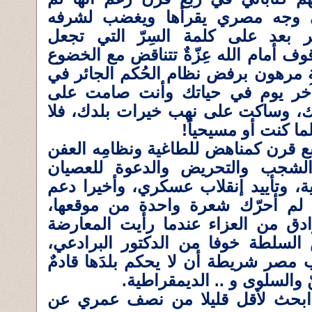
 وجه مصري يقرأها ويغضب لشرفه
ر بعد على كلمة السِرّ التي تجعل
ف أمام الله عِزّةٌ تتناقض مع الخضوع
ة مرهون برفض نظام الحُكم الجائر في
آخر يوم في حياتك وأنت صامت على
ك، وساكت على نهب خيرات بلدك، فلا
ا كنت أو مسيحياً!
ع قرن كمناهض للطاغية ونظامِه العفن
شجب والتحريض والدعوة للعصيان
ية، وتأييد إنقلاب عسكري، وأخيرا دعم
ي لم أحرّك شعرة واحدة من موقعها،
دق من العزاء عندما رأيت المعارضة
السلطة خوفا من الدكتور البرادعي،
مصر شريطة أن لا يحكم بلدَها قادمٌ
 والسلوى و .. الديمقراطية.
ا ابحث لأقل قليلا من نصف عمري عن