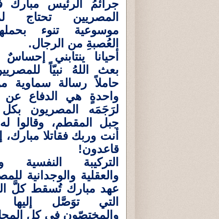
جرائمُ الرئيس مبارك
المصريين تحتاج لمج
موسوعية تنوء بحملها
العُصبةِ من الرجال.
أحيانا ينتابني إحساسٌ 
بعث اللهُ نبيّاً للمصر
حاملاً رسالة سماوية من
واحدةٍ هي الدفاع عن ا
لرَجَمَه المصريون بكل
جبل المقطم، وقالوا له
أنت وربك فقاتلا مبارك، إن
قاعدون!
التركيبة النفسية وا
والعقلية والوجدانية لل
عهد مبارك تُسقط كلَّ ا
التي توَصَّل إليها ال
والمختصّون في كل المجا