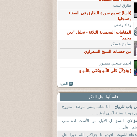
طارق لبيب
(ناسا) تسمع سورة الطارق في الفضاء
وتسجلها
وداد وطني
المقامات المحمدية الثلاثة - تحليل "دين
محمد"
سامح عسكر
من حسنات الشيخ الشعراوي
آحمد صبحي منصور
( وَتَوَكَّلْ عَلَى اللَّـهِ وَكَفَىٰ بِاللَّـهِ وَ
فاسألوا اهل الذكر
 باب للزواج
: انا شاب يمني موظف متزوج
 زوجة سنية لكني ارغب...
الان
: السؤا ل الأول من الأست اذة منى
ثم : هل...
دعاء للميت
: افيدو نا جزاكم الله خيرا هل