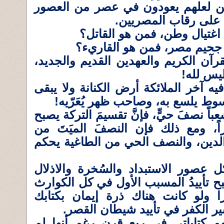
ين لعلهم يعودون في عصر من العصور
ة على رقاب المصريين.
اغتيال وطن، فمن هو القاتل؟
جحيم مصر، فمن هو القاريء؟
رآن الكريم والعهدين القديم والجديد،
يس لله!
ه آخر الملائكة أرض الكنانة ولا يبقى
ط يلسع به، وصاحب ظهر يُعَرّيه!
اً نصفَ حيٍّ، فإنَّ تقسيمَ التركة يصبح
راً، ومع ذلك فإن النصفَ الميَتَ من
 الدين، والنصف الحي من الطاغية يحكم
عصور الاستبداد والسُخرة والاذلال
 تأييدُ المسبب الأول في كل الكوارث
ا ولو كانت هناك ذرة إيمان بكتابك
 الكفر في تأييد شيطان القصر.
م كتاباتي في ربع قرن رغم أنها لم