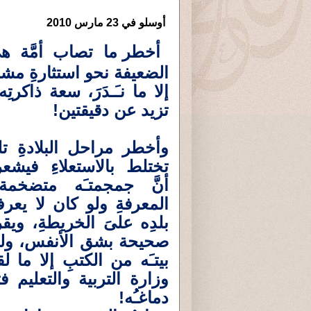
أوسلو في 23 مارس 2010
أخطر ما تصاب أمَّة هي
الضعيفة نحو استثارةِ مشا
إلا ما نـَـدَرَ، سعة ذاك
تزيد عن دقيقتين!
وأخطر مراحل البلادةِ ت
تختلط بالاستعلاءِ فيشعر
أنَّ جمجمتـَه متضخمة
المعرفةِ ولو كان لا يعر
بلدِه علىَ الخريطةِ، ويق
صحيحة بشق الأنفس، ول
بيتـَه من الكتبِ إلا ما لق
وزارة التربية والتعليم فت
دماغـُه!