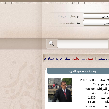
/
دخول
نسيت كلمة
مستخدم جديد
ا جزيلا أستاذ حمد الحمد .أكرمكم الله .
|
تعليق:
نسأل الله تعالى أن يمن بالشفاء 
بطاقة
محمد عبد المجيد
الانضمام
:
2007-07-05
ت منشورة
:
570
 القراءات
:
7,398,808
ت له
:
543
ت عليه
:
1,339
يلاد
:
Egypt
قامة
:
Norway