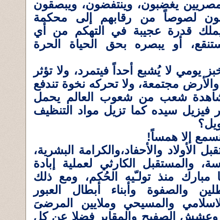
مصريين يغضبون، وينتفضون، ويبصقون
ون لصوصاً من رقابهم إلى محكمة
لك قدرة عجيبة في التهكم من أي
قع، أو يبصره بحق الحياة الحرة
 يومي لا يُشبع أحداً فيتمرد، ولا تؤثر
والأرض مجتمعة، ولا تحركه نخوة تندفع
شاهدة شعب من شعوب العالم يحمل
ر فيزيل سيده كما تزيل مواد التنظيف
يل؟
سمع إلا همساً!
 الأولاد والأحفاد،والكرامة البشرية،
ة، والمستقبل الكارثي لعملية إبادة
 مبارك منذ تولـّيه الحُكم، ومع ذلك
لين والصفوة وأبناء أبطال العبور
لاسلامي والمسيحي وملايين المرضىَ
 وعشش الصفيح والمقابر فضلا عن كل