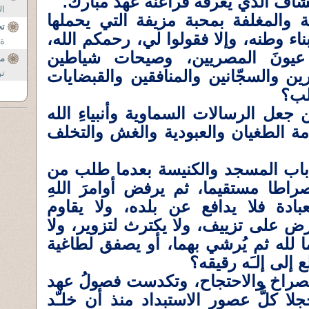
شاف الذي يعرفه فراعنة عهد مبارك.
ال
قة والمغلفة بمحبة مزيفة التي يحملها
تح
ناء وطنه، وإلا فقولوا لي، رحمكم الله،
ة 
عيونَ المصريين، وصيحات شياطين
مس
ارين والسجّانين والمنافقين والقبضايات
تو
قلب؟
عل الرسالات السماوية وأنبياءِ الله
 الطغيان والعبودية والغش والتخلف
اب المسجد والكنيسة بعدما طلب من
صراطا مستقيما، ثم يرفض أوامرَ اللهِ
عبادة فلا يدافع عن بلده، ولا يقاوم
رض على تزييف، ولا يكترث لتزوير، ولا
ا لله ثم يُرشي بهما، أو يصفق لطاغية
إلى إلـَه رقيقه؟
الصراخ والاحتجاح، وتكدست فصولُ عهد
لا كلُّ عصور الاستبداد منذ أن خلـّد