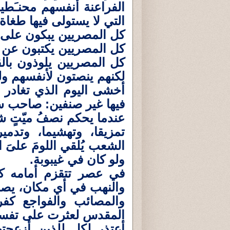
الفراعنة أنفسهم محنـَط
التي لا يستولى فيها طغا
كل المصريين يبكون على 
كل المصريين يكتبون عن 
كل المصريين يلوذون بالق
لكنهم ينصتون لأنفسهم ول
أخشى اليوم الذي تغادر في
فيها غير صنفين: صاحب سو
عندما يحكم نصفُ ميّتٍ شعب
تمزيقا، وتهشيما، وتدمي
الشعب يُلقي اللومَ علىَ
ولو كان في غيبوبة.
في عصر تتقزم أمامه كل 
والنهب في أي مكان، يصبح
والمصائب والفواجع كفر
المقدس لعثرت على تفسير
أعتذر لكل للذين أزعجته