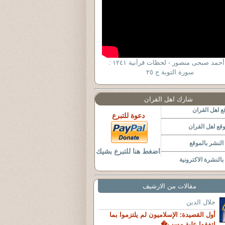
د. أحمد صبحى منصور - لحظات قرآنية ١٢٤١ :
سورة التوبة ج ٢٥
شارك اهل القران
 اهل القران
دعوة للتبرع
قع اهل القران
لنشر بالموقع
اضغط هنا للتبرع بشيك
النشرة الاكترونية
مقالات من الارشيف
جلال الدين
أول القصيدة: الإسلاميون لم يلتزموا بما
اتفقوا علية مسب�