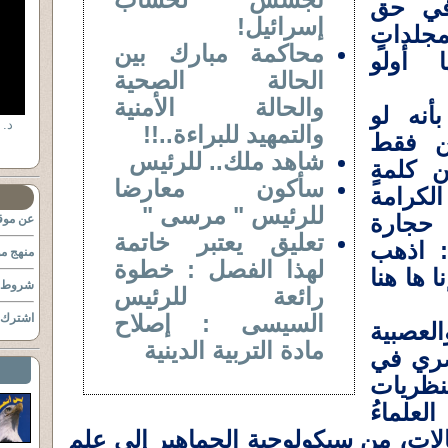
 في حق
إسرائيل!
لداتٍ
محاكمة مبارك بين
 أولو
الحالة الصحية
والحالة الأمنية
بأنه لو
والتمهيد للبراءة..!!
يين فقط
شاهد ملك.. للرئيس
 كلمةٍ
سأكون معارضا
لكرامة
للرئيس " مرسى "
 حجارة
عن موقع
تعليق يعتبر خاتمة
: اذهب
منهج مو
لهذا الفصل : خطوة
ا ها هنا
شروط ا
رائعة للرئيس
السيسى : إصلاح
اشترك ب
لعصبية
مادة التربية الدينية
مصري في
لنظريات
علماءُ
لات، من سيكولوجية الجماهير إلى علم