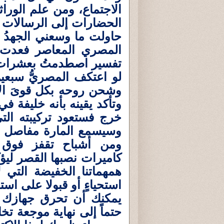
الاجتماع، ومن علم الورا
الحضارات إلى الرسالات ال
حاولت ما وسعني الجهدُ ا
المصري المعاصر فعدت 
تفسير اصطدمتُ بعشرات ا
لو اعتكف المصريُّ سبعي
وشحن روحه بكل قوىَ الإي
وتأكد يقينه بأنه خليفة في
خرج فستعود تركيبته التي
وسيسمع المارة مفاصل رك
ومن أشباح تقفز فوق أ
كاميرات نصبها القصر لي
همهماتنا الخفيضة التي ل
استحياءٍ أو قبولا على اس
يمكنك أن تحرق جهازك 
حتماً إلى نهاية موجعة تخا