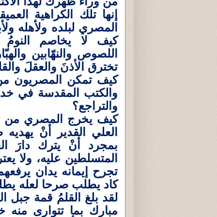
من وراء ظهرك لهذا الاكت
إنها تلك الكراهية العمي
المصري لبلده ولأهله ولأب
كيف لا يخاصم النومُ 
اللصوص والنهّابين والهبّ
تخترق الأذنَ والعقلَ وال
كيف تمكن المصريون من ج
والكتب المقدسة في خدمة
والتراجع؟
كيف يخرج المصري من ب
العلي القدير أنْ يهديه 
بمجرد أنْ يترك دارَ ال
المتسلطين عليه، ولا يعت
تجرح إيمانه يدان يرفعهم
كاد يطلب صرحا لعله يطلع 
لقد بلغ القلمُ قمة جبل 
مبارك بما تتوارى منه خج