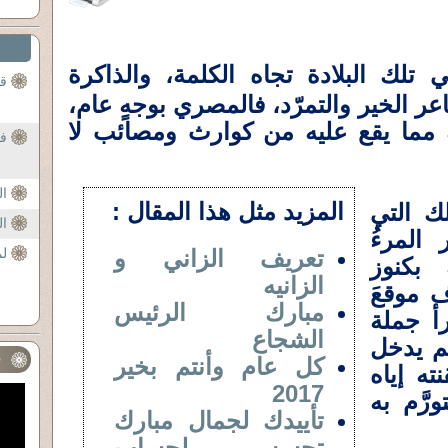
 تلك البلادة تجاه الكلمة، والذاكرة
قا
عر الخير والتمرّد، فالمصري بوجهٍ عام،
رتِه مما يقع عليه من كوارث ومصائب لا
فا
ا
المزيد مثل هذا المقال :
لك التي
ا
 المرءُ
تعريف الزاني و
لم
 بكنوز
الزانيه
ف موقعَ
مبارك الرئيس
رأ جملة
الشجاع
م يدخل
ف
كل عام وأنتم بخير
نته إياه
2017
ورَّم به
تأييدك لجمال مبارك
تجسس لحساب