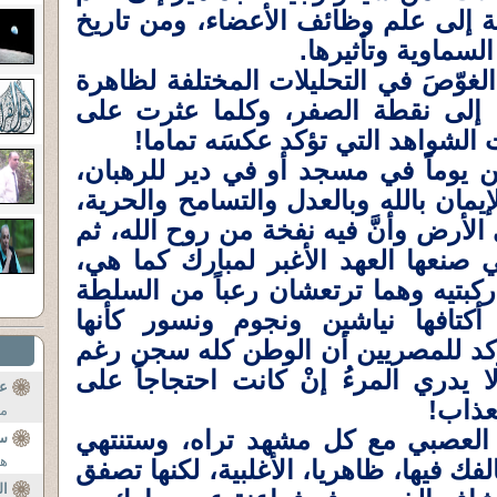
ثة إلى علم وظائف الأعضاء، ومن تاريخ
سماوية وتأثيرها.
لغوّصَ في التحليلات المختلفة لظاهرة
إلى نقطة الصفر، وكلما عثرت على
لشواهد التي تؤكد عكسَه تماما!
ن يوماً في مسجد أو في دير للرهبان،
مان بالله وبالعدل والتسامح والحرية،
 الأرض وأنَّ فيه نفخة من روح الله، ثم
 صنعها العهد الأغبر لمبارك كما هي،
بتيه وهما ترتعشان رعباً من السلطة
كتافها نياشين ونجوم ونسور كأنها
ؤكد للمصريين أن الوطن كله سجن رغم
ا يدري المرءُ إنْ كانت احتجاجاً على
عن
تعذاب!
من
العصبي مع كل مشهد تراه، وستنتهي
سؤ
هي
لفك فيها، ظاهريا، الأغلبية، لكنها تصفق
ال