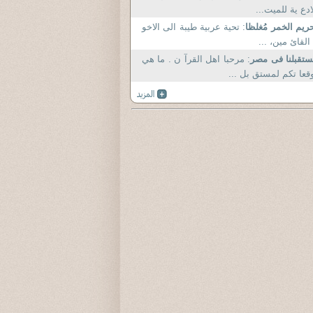
ادع ية للميت...
ريم الخمر مُغلظا
: تحية عربية طيبة الى الاخو
القائ مين، ...
تقبلنا فى مصر
: مرحبا اهل القرآ ن . ما هي
قعا تكم لمستق بل ...