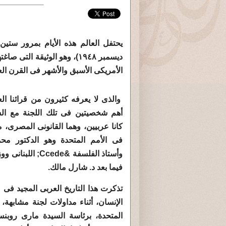
ديسمبر ١٩٤٨)، وهو الوثيقة ا
الأمريكى الأسبق والأشهر فى القرن ال
والذى لا يعرفه كثيرون من قرائنا ال
أهم شخصيتين فى تلك اللجنة مع السي
كانا عربيين، وهما القانونى المصرى،
فى الأمم المتحدة وهو الدكتور مح
وأستاذ الفلسفة &Ccede; ا
فيما بعد د. شارل مالك.
تذكرت هذا التاريخ العربى المجيد فى
الإنسان، أثناء مداولات لجنة مشابهة، كو
المتحدة، برئاسة السيدة مارى روبن