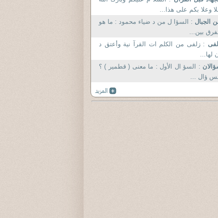
ا وعلا بكم على هذا...
 الجبال
: السؤا ل من د ضياء محمود : ما هو
فرق بين...
لفى
: زلفى من الكلم ات القرآ نية وأعتق د
 لها...
ؤالان
: السؤ ال الأول : ما معنى ( قطمير ) ؟
س ؤال ...