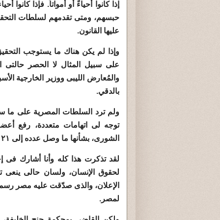
إذا كانوا أحياءً أو أمواتاً. فإذا كانو
حبسهم، ومتى تقدمهم لسلطات التحقيق أو
عليها القانون.
وإذا لم يكن هناك ما يستوجب التحقيق 
على سبيل المثال لا الحصر حالتى ا
والمُعارض الليبى ووزير الخارجية الأ
بالدقي.
ولم ترد السلطات المصرية على ما سردن
توجه لى اتهامات متعددة، رفع أعض
الشورى، بشأنها ما وصل عدده إلى ٢١ قضية، منها تلك التى أشرنا إليها أعلاه.
لقد تذكرت هذا كله وأنا أشارك فى إح
لحقوق الإنسان، ولسان حالى ينعى تد
الإعلان، والذى صدّقت عليه مصر رسمياً،
لمصر.
ولكن القاضى بمحكمة جنح الخليفة، رب