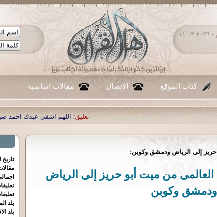
الجمعة ٠٧ - أغسطس - ٢٠٢٦ ١١:٠٣
كتاب الموقع
الاتصال
مقالات اساسية
تعليق:
اللهم اشفي عبدك احمد صبحي منصور
|
تعليق:
...
|
تعليق:
 حريز إلى الرياض ودمشق وكوبن:
تاريخ 
مقالا
 العالمى من ميت أبو حريز إلى الرياض
اجمالي
تعليقا
ودمشق وكوبن
تعليقا
بلد الم
بلد الا