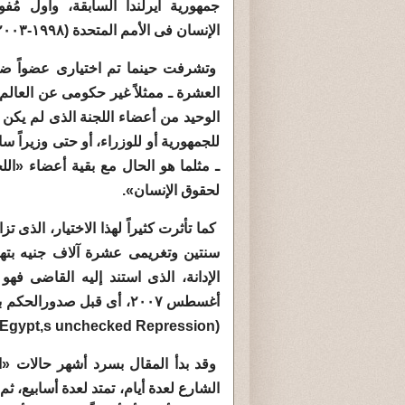
جمهورية أيرلندا السابقة، وأول مُ
الإنسان فى الأمم المتحدة (١٩٩٨-٢٠٠٣).
وتشرفت حينما تم اختيارى عضواً ضم
العشرة ـ ممثلاً غير حكومى عن العالم ا
الوحيد من أعضاء اللجنة الذى لم يكن رئ
للجمهورية أو للوزراء، أو حتى وزيراً ساب
ـ مثلما هو الحال مع بقية أعضاء «الل
لحقوق الإنسان».
كما تأثرت كثيراً لهذا الاختيار، الذ
أغسطس ٢٠٠٧، أى قبل صدور
(Egypt,s unchecked Repression).
وقد بدأ المقال بسرد أشهر حالات «
الشارع لعدة أيام، تمتد لعدة أسابيع، ثم