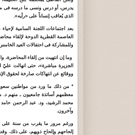
يدرس، أو درس ونسى ما درسه فى مادة 
الذى يُعاقب إنساناً على «رأيه».
بعد اجتماعات اللجنة السامية لإحياء
وللمشاركة فى احتفالات العيد الخامس ل
وما إن انتهيت من إلقاء المحاضرة، وال
الجزيرة مباشرة»، حتى انهالت عليّ ا
ووقائع عن انتهاكات صارخة لحقوق الإ
* من ذلك ما ورد من مواطنين سعود
معظمهم أساتذة جامعيون ـ منهم د. م
محمد الرشيد، ود. عبد الرحمن حامد ا
وآخرون.
ورغم مرور ما يقرب من سنة على اعت
إلحاحهم وإلحاح ذويهم، على ذلك. وقد 