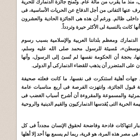
ل، منذ ما يقرب من مائة عام. وتُمنح جائزة الدنمارك للحرية
ف عنها التفانى من أجل الدفاع عن الحريات الأساسية، فى
 داخلى ظالم. ورغم أن هذه هى الجائزة الحادية والعشرون
ها كانت بالنسبة لى الأكثر حيرة وتردداً.
لدنمارك ومعظم بلداننا العربية والإسلامية بسبب رسوم
ز بوسطن»، مُسيئة للرسول محمد صلى الله عليه وسلم،
ا، بحجة أن الحكومة نفسها لم تُسئ إلى الرسول، وأنها
على المتضرر أن يذهب للقضاء الدنماركى أو الدولى.
ن جهات أهلية استنكرت فى نفسها، ما كانت فعلته صحيفة
ة قبول الجائزة، وانتهزت الفرصة فى أربع مناسبات عامة
المرئية والمسموعة والمقروءة أن أشرح أسباب الغضب فى
ة الحرية التى يُقدسها الدنماركيون والقيم الدينية والروحية
بار انتهاكات فادحة وفاضحة لحقوق الإنسان مجدداً فى كل
 مصر هذه المرة، هو قرية، ربما لم يسمع بها أحد إلا أهلها