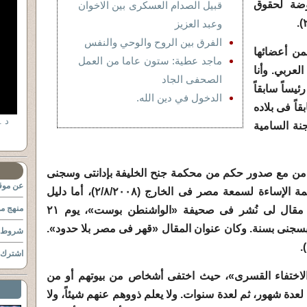
فوضة لحقوق
قبيل الصدام العسكرى بين الاخوان
وعبد العزيز
الفرق بين الروح والوحي والنفس
ن أعضائها
ماجد عطية: ستون عاما من العمل
لعربي. وأنا
الصحفى الجاد
يساً سابقاً
الدخول في دين الله.
قاً فى بلاده
د .
جنة السامية
ى تزامن مع صدور حكم من محكمة جنح الخليفة بإدانتى وسجنى
عن موقع
سنتين وتغريمى عشرة آلاف جنيه بتهمة الإساءة لسمعة مصر فى الخارج (٢/٨/٢٠٠٨)، أما دليل
منهج مو
الإدانة، الذى استند إليه القاضى فهو مقال لى نُشر فى صحيفة «الواشنطن بوست»، يوم ٢١
الحكم بسجنى بسنة. وكان عنوان المقال «قهر فى مصر بلا حدود».
شروط ا
اشترك ب
الاختفاء القسرى»، حيث اختفى أشخاص من بيوتهم أو من
 لعدة شهور، ثم لعدة سنوات. ولا يعلم ذووهم عنهم شيئاً، ولا