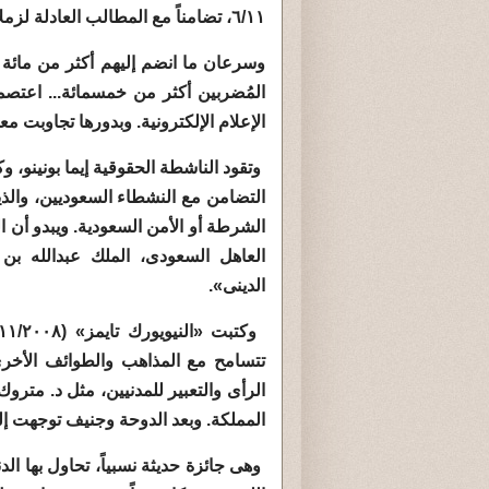
٦/١١، تضامناً مع المطالب العادلة لزملائهم المعتقلين.
وسرعان ما انضم إليهم أكثر من مائة 
المُضربين أكثر من خمسمائة... اعتصم
الإعلام الإلكترونية. وبدورها تجاوبت م
وتقود الناشطة الحقوقية إيما بونينو، 
التضامن مع النشطاء السعوديين، وال
الشرطة أو الأمن السعودية. ويبدو أن ا
العاهل السعودى، الملك عبدالله بن
الدينى».
تتسامح مع المذاهب والطوائف الأخرى
الرأى والتعبير للمدنيين، مثل د. مترو
المملكة. وبعد الدوحة وجنيف توجهت إل
وهى جائزة حديثة نسبياً، تحاول بها الدن