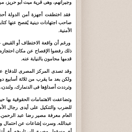
وجيرانهم، وهى قرية ميت أبو حريز، م
فقد اختطفت أجهزة أمن الدولة أحد 
صاحب اجتهادات دينية يُفصح عنها كتاب
الأمنية.
ورغم أن واقعة الاختطاف أو القبض عليه
ذلك رفضوا الإفصاح عن مكان احتجازه، أ
قدمها محامون بالنيابة عنه.
وقد تصدى المركز المصرى للدفاع عن
ولكن بعد ما يقرب من ثلاثة أسابيع دو
وترددت أصداؤها فى الدنمارك، ولندن،
وتضاعفت الاهتمامات الحقوقية بها ح
للضرب والتنكيل على أيدى رجال الأمن
العام معرفة مصير رضا عبد الرحمن. و
عبدالله. وسرت إشاعات عن احتمال وفا
أى مسؤول مصرى إلى تاريخه. أى أننا