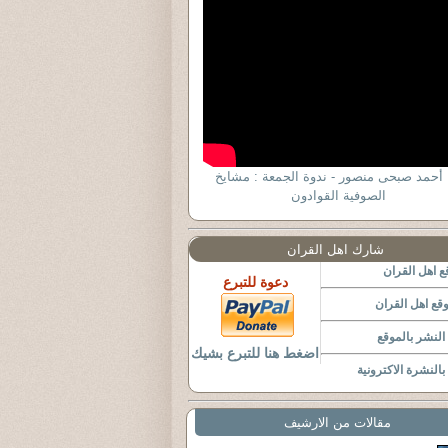
 أحمد صبحى منصور - ندوة الجمعة : مشايخ
الصوفية القوادون
شارك اهل القران
 اهل القران
دعوة للتبرع
قع اهل القران
لنشر بالموقع
اضغط هنا للتبرع بشيك
النشرة الاكترونية
مقالات من الارشيف