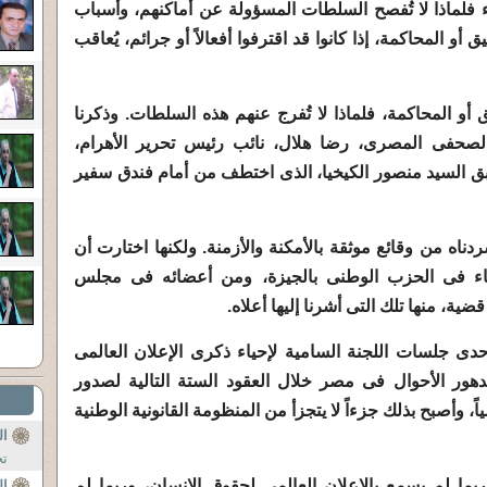
ا أحياء فلماذا لا تُفصح السلطات المسؤولة عن أماكنهم، وأسباب
 المحاكمة، إذا كانوا قد اقترفوا أفعالاً أو جرائم، يُعاقب
أو المحاكمة، فلماذا لا تُفرج عنهم هذه السلطات. وذكرنا
لصحفى المصرى، رضا هلال، نائب رئيس تحرير الأهرام،
سبق السيد منصور الكيخيا، الذى اختطف من أمام فندق سفير
اه من وقائع موثقة بالأمكنة والأزمنة. ولكنها اختارت أن
اء فى الحزب الوطنى بالجيزة، ومن أعضائه فى مجلس
دى جلسات اللجنة السامية لإحياء ذكرى الإعلان العالمى
هور الأحوال فى مصر خلال العقود الستة التالية لصدور
 وأصبح بذلك جزءاً لا يتجزأ من المنظومة القانونية الوطنية
ال
تح
ما لم يسمع بالإعلان العالمى لحقوق الإنسان، وربما لم
ال