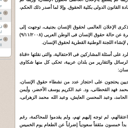
جل
القانون الدولى بكلية الحقوق. وإلا لما أصدر ذلك الحكم،
عن
ال
ز
 ذكرى الإعلان العالمى لحقوق الإنسان بجنيف، توجهت إلى
ان
العاصمة القطرية الدوحة لإلقاء محاضرة عن حالة حقوق الإنسان فى الوطن العربى (٩/١١/٢٠٠٨)
س
إنشاء اللجنة الوطنية القطرية لحقوق الإنسان.
ال
رد على أسئلة المشاركين فى الاحتفالية، والتى نقلتها «قناة
لرسائل والتقارير من بلدان عربية، تحكى كل منها شكاوى
نسان:
يين يحتجون على احتجاز عدد من نشطاء حقوق الإنسان،
حمد فهد القحطانى، ود. عبد الكريم يوسف الأخضر، وأيمن
لحامد، وعبد المحسن العايش، وعبد الله محمد الزهرانى،
قالهم، لم توجه إليهم تهم، ولم يقدموا للمحاكمة، رغم
بدأ خمسون مثقفاً سعودياً إضراباً عن الطعام يوم الخميس