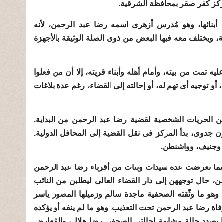
ركز كفر صقر بمحافظة الشرقية.
أبنائها، وهو مُدرس أزهرى اسمه رضا عبد الرحمن، لأنه
ة، ويختلف معه فيها البعض من ذوى الصلة الوثيقة بالأجهزة
 تمت من بيته، وأمام أهله وأبناء قريته، إلا أن من فعلوا
و توجيه أى تهم له، أو إحالته إلى القضاء، رغم عدة بلاغات
 الحريات الشخصية لقضية رضا عبد الرحمن من البداية.
ن جدوى، بدأ المركز فى نقل القضية إلى المحافل الدولية.
 وجنيف، وواشنطن.
ينما تعرضت عدة سيدات وبنات من أقرباء رضا عبد الرحمن
، حال توجههن إلى دار القضاء العالى ليطلبن من النائب
هو ما وثّقته الصحفية ماجدة سالم وزميلها المصور ياسر
ة رضا عبد الرحمن تحت التعذيب. وهو ما لم ينفه أو يؤكده
 بصدد حالة مشابهة لحالتى الصحفى رضا هلال، والمُعارض