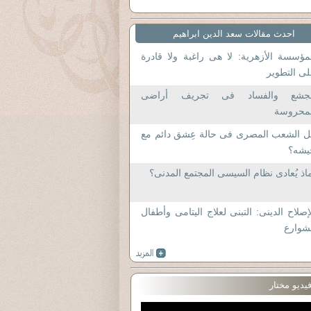
احدث مقالات سعد الدين ابراهيم
مؤسسة الأزهرية: لا هى راغبة ولا قادرة
ى التطوير
لجشع والفساد فى تجريف أراضى
لمحروسة
ل الشعب المصرى فى حالة عِشق دائم مع
يشه؟
اذ يُعادى نظام السيسى المجتمع المدنى؟
إصلاح الدينى: التبنى لعلاج اليتامى وأطفال
شوارع
يديو مختار