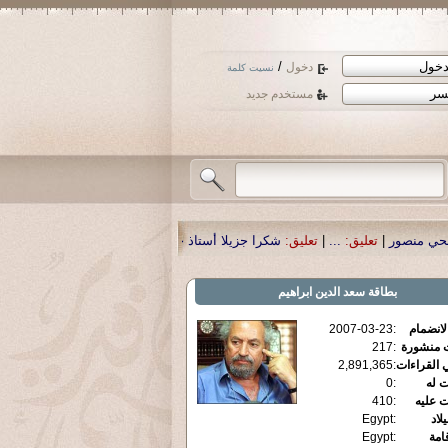
/
دخول
نسيت كلمة
مستخدم جديد
شكرا جزيلا أستاذ حمد الحمد .أكرمكم الله .
|
تعليق:
نسأل الله تعالى أن يمن بالشفا
بطاقة
سعد الدين ابراهيم
الانضمام
:
2007-03-23
ت منشورة
:
217
 القراءات
:
2,891,365
ت له
:
0
ت عليه
:
410
يلاد
:
Egypt
قامة
:
Egypt