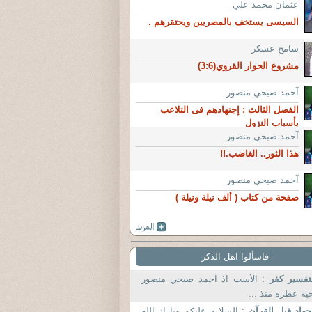
عثمان محمد علي
السيسى يستخف بالمصريين ويحتقرهم .
سامح عسكر
مشروع الحوار القروي(3:6)
آحمد صبحي منصور
الفصل الثالث : إجتهادهم فى التلاعب
بأسباب النزول
آحمد صبحي منصور
هذا الثور.. الغاضب.!!
آحمد صبحي منصور
صفحة من كتاب ( ألف نيلة ونيلة )
فاسألوا اهل الذكر
تفسير كفر
: الأست اذ احمد صبحي منصور
ية عطرة منذ ...
جهاد قبل القرآن
: السلا م عليكم وبارك الله