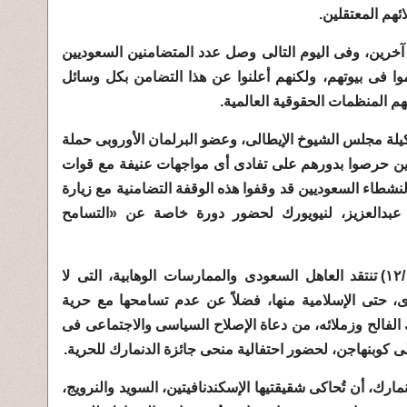
آخرين، وفى اليوم التالى وصل عدد المتضامنين السعوديين
وا فى بيوتهم، ولكنهم أعلنوا عن هذا التضامن بكل وسائل
عهم المنظمات الحقوقية العالمية.
وكيلة مجلس الشيوخ الإيطالى، وعضو البرلمان الأوروبى حملة
ذين حرصوا بدورهم على تفادى أى مواجهات عنيفة مع قوات
لنشطاء السعوديين قد وقفوا هذه الوقفة التضامنية مع زيارة
 عبدالعزيز، لنيويورك لحضور دورة خاصة عن «التسامح
وكتبت «النيويورك تايمز» (١٢/١١/٢٠٠٨) تنتقد العاهل السعودى والممارسات الوهابية، التى لا
، حتى الإسلامية منها، فضلاً عن عدم تسامحها مع حرية
ك الفالح وزملائه، من دعاة الإصلاح السياسى والاجتماعى فى
ى كوبنهاجن، لحضور احتفالية منحى جائزة الدنمارك للحرية.
مارك، أن تُحاكى شقيقتيها الإسكندنافيتين، السويد والنرويج،