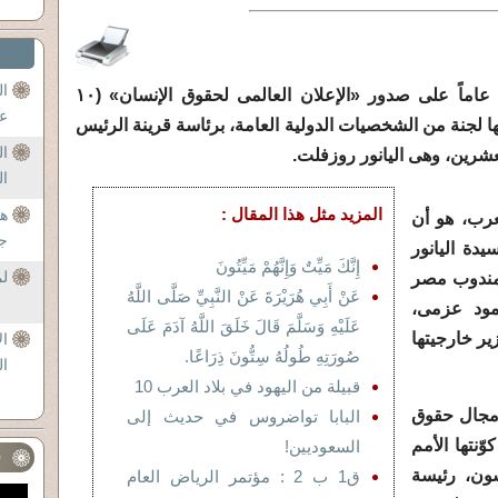
ال
يحتفل العالم هذه الأيام بمرور ستين عاماً على صدور «الإعلان العالمى لحقوق الإنسان» (١٠
عل
لتى صاغتها لجنة من الشخصيات الدولية العامة، برئاسة قرينة الرئيس
ا
عشرين، وهى اليانور روزفلت.
ا
المزيد مثل هذا المقال :
ه
عرب، هو أن
ج
دة اليانور
إِنَّكَ مَيِّتٌ وَإِنَّهُمْ مَيِّتُونَ
لم
 مندوب مصر
عَنْ أَبِي هُرَيْرَةَ عَنْ النَّبِيِّ صَلَّى اللَّهُ
مود عزمى،
عَلَيْهِ وَسَلَّمَ قَالَ خَلَقَ اللَّهُ آدَمَ عَلَى
للبنانى ووزير خارجيتها
ال
صُورَتِهِ طُولُهُ سِتُّونَ ذِرَاعًا.
ال
قبيلة من اليهود في بلاد العرب 10
 مجال حقوق
البابا تواضروس في حديث إلى
ّنتها الأمم
السعوديين!
ف
سون، رئيسة
ق1 ب 2 : مؤتمر الرياض العام