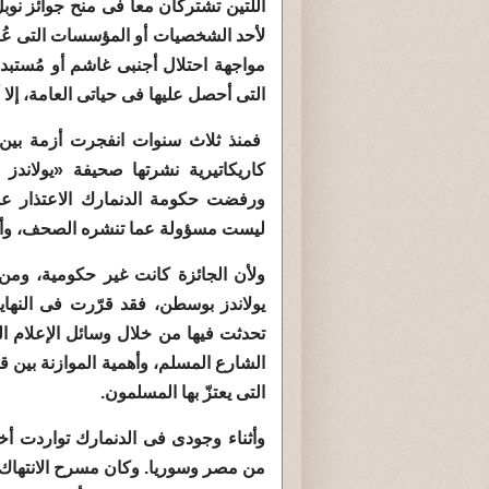
اللتين تشتركان معاً فى منح جوائز نوب
لأحد الشخصيات أو المؤسسات التى عُر
مواجهة احتلال أجنبى غاشم أو مُستبد
التى أحصل عليها فى حياتى العامة، إلا أن
فمنذ ثلاث سنوات انفجرت أزمة بين ا
كاريكاتيرية نشرتها صحيفة «يولاند
ورفضت حكومة الدنمارك الاعتذار عنه
ليست مسؤولة عما تنشره الصحف، وأن 
ولأن الجائزة كانت غير حكومية، وم
يولاندز بوسطن، فقد قرّرت فى النهاي
تحدثت فيها من خلال وسائل الإعلام 
الشارع المسلم، وأهمية الموازنة بين قيم
التى يعتزّ بها المسلمون.
وأثناء وجودى فى الدنمارك تواردت أخ
من مصر وسوريا. وكان مسرح الانتهاك فى