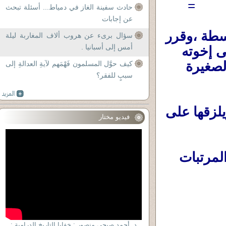
=
حادث سفينة الغاز في دمياط... أسئلة تبحث
عن إجابات
سامح رجل موظف من الطبقة فوق المتوسطة ،وقرر 
سؤال برىء عن هروب ألاف المغاربة ليلة
أمس إلى أسبانيا .
كعادته أن يذبح أُضحية ، ويوزعها ،وقرر أن يُعطى إخوته 
الأغنياء منها .فكان هذا الحوار بينه وبين عائلته الصغيرة 
كيف حوَّل المسلمون فَهْمَهم لآيةِ العدالةِ إلى
سببٍ للفقر؟
سامح : بيكتب أسماء على أوراق صغيرة ويلزقها على 
فيديو مختار
إبنه كريم: إيه ده يا بابا عاملها زى كشوف المرتبات 
د. أحمد صبحى منصور : خفايا التاريخ الدرامية :