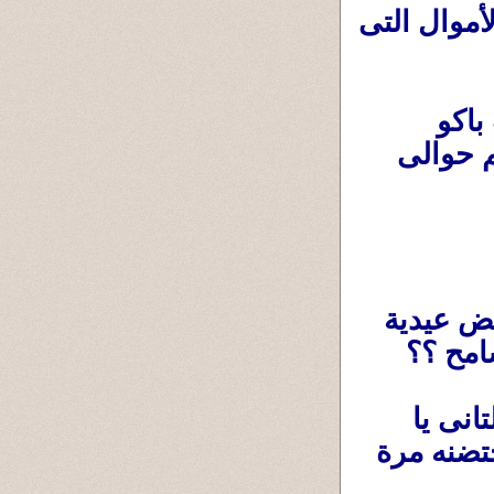
يعيشها رغم صخب الشهرة التى يحظى بها ، والأموال التى 
الدكتور شريف : دخل غرفة المكتب وجاب باكو 
فلوس من فئة ال100 جنيه وأعطاه عيدية لكريم حوالى 
الدكتور شريف : إحتضنه وقال له عيب ترفض عيدية 
سامح ؟؟
سامح: بص لكريم وقال له خدها ده أبوك التانى يا 
كريم ،وكبيرنا يا حبيبى . فأخدها وشكر عمه وإجتضنه مرة 