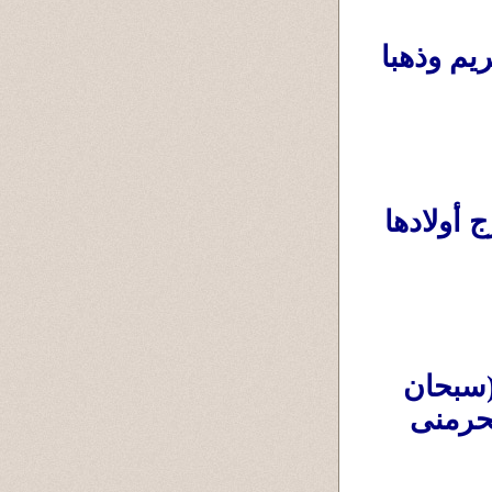
سامح: استأذن من شريف ..ونزلهو وإبنه كريم وذهبا 
الدكتورة منى: تفتح الباب وتُرحب به ، وخرج أولادها 
منى: تمسك كيس اللحمة وتضحك وتقول (سبحان 
الله ريحة بيت أبونا وأُمنا فيه يا سامح : ربنا ما يحرمنى 