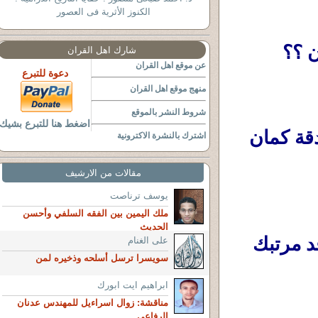
الكنوز الأثرية فى العصور
ن ؟؟
شارك اهل القران
عن موقع اهل القران
دعوة للتبرع
منهج موقع اهل القران
شروط النشر بالموقع
اضغط هنا للتبرع بشيك
 ساخرا هم الأغنياء بياخدوا لحمة صدقة كمان 
اشترك بالنشرة الاكترونية
مقالات من الارشيف
يوسف ترناصت
ملك اليمين بين الفقه السلفي وأحسن
الحديث
 يعنى إيه تدى واحد دخله فى الشهر قد مرتبك 
على الغنام
سويسرا ترسل أسلحه وذخيره لمن
ابراهيم ايت ابورك
مناقشة: زوال اسراءيل للمهندس عدنان
الرفاعي