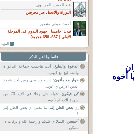
عبد الحسن الموسوي
التوراة والانجيل غير محرفين
آحمد صبحي منصور
ف 1 :خامسا : جهود البدوي فى المرحلة
الأولى ( 637- 658 هجرية)
فاسألوا اهل الذكر
سامح: نزل يوزع أكياس اللحمة على الجيران 
الدعوة والتبليغ
: أنت هاجمت جماعة الدعو ة
والتب ليغ مع انهم...
والفقراء .ثم وقف أمام عمارة فخمة يسكن فيها أخوه 
حوار مع مأفون
: دار حوار بيني وبين احد شيوخ
الدين الارض ي عن...
كن فيكون
: قوله جل وعلا في الاية 73 من
سورة الانع ام ( يوم...
إن بعض الظن إثم
: ما معنى ان بعض الظن إثم
؟ ...
أجمعين
: السلا م عليكم و رحمة الله و بركات ه,
ممكن...