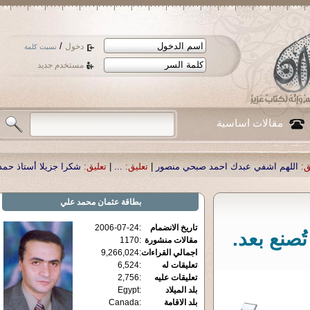
/
دخول
نسيت كلمة
مستخدم جديد
مقالات اساسية
د صبحي منصور
|
تعليق:
...
|
تعليق:
شكرا جزيلا أستاذ حمد الحمد .أكرمكم الله .
|
تعل
بطاقة
عثمان محمد علي
تاريخ الانضمام
:
2006-07-24
ُصنع بعد.
مقالات منشورة
:
1170
اجمالي القراءات
:
9,266,024
تعليقات له
:
6,524
تعليقات عليه
:
2,756
بلد الميلاد
:
Egypt
بلد الاقامة
:
Canada