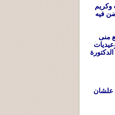
دى أغلى حاجة جت لنا النهاردة مجيئك انت وكريم 
ومعكم كيس اللحمة ، ثم تحتضنه مرة أُخرى حُضن فيه 
سامح وكريم: إستأذنوا بعد جلسة خفيفة مع منى 
وأولادها مابين إستعادة ذكريات وهزار وضحك وعيديات 
من سامح لأولاد أخته ، وعيدية وساعة قيمة من الدكتورة 
كريم : يسأل والده يعنى الصدقة مش بس علشان 