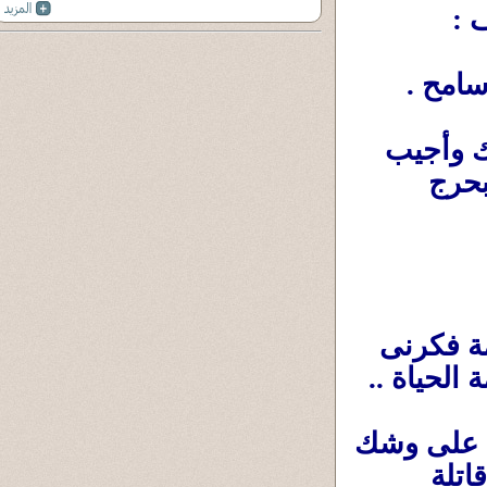
 :
سامح .
سامح : يبتسم ويقول قلت أعدى أعيد عليك وأجيب 
لك نصيبك من اللحمة .الدكتور شريف: يضحك بحرج 
شريف: ينظر لكيس اللحمة ::: كيس اللحمة فكرنى 
الحياة ..
سامح: ينظر لشريف ويرى فى عينيه دموع على وشك 
التساقط ، وفى: نبرة صوته حُزن دفين ووحدة قاتلة 