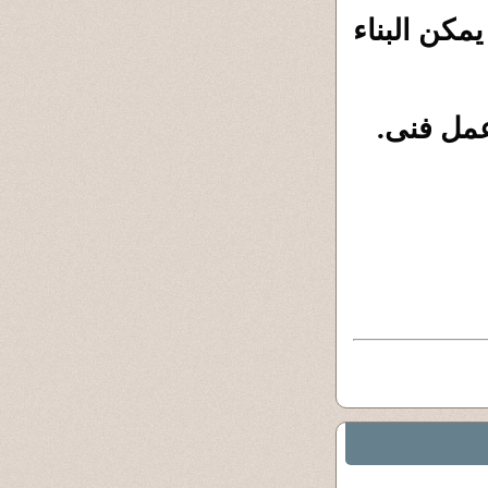
دى فكرة فيلم قصير أو عمل درامى قصير يمكن البناء 
عمل فنى.