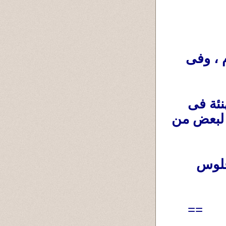
سامح : فى جوع للأكل ، وفى جوع للإهتمام ، وفى 
أحيانا زيارة بكيلو موز ،او كيس لحمة ،او تهنئة فى 
نجاح أو فرح ب100جنيه ترجع عيلة كبيرة كاملة لبعض من 
لو كل واحد افتكر إن الناس مش محتاجة فلوس 
==