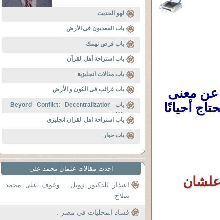
لهو الحديث
باب المعذبون فى الأرض
باب فرص تهمك
باب استراحة أهل القرآن
باب مقالات انجليزية
نص درامى قصير من فكرة فيلم اجتماعى عن معنى 
باب غرائب فى الكون و الأرض
الصدقة… وهل يحتاج الإنسان المال فقط، أم يحتاج أحيانًا 
باب Beyond Conflict: Decentralization
and th
باب استراحة اهل القران انجليزي
باب حوار
احدث مقالات عثمان محمد علي
أنا مش باديله علشان ياكل… أنا باديله علشان 
اعتذار للدكتور زويل... وخوف على محمد
صلاح
فساد المحليات في مصر .