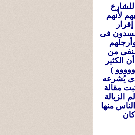
والمُدمن ولن تردعهم ولن تُعيد السلام والآمان للشارع 
:::::: فالحل هو تطبيق حد الحرابة القرءانى عليهم لأنهم 
يُحاربون الله ورسوله (القرءان وتشريعاته )فى إقرار 
السلم والأمن والسلام والأمان فى المجتمع ويفسدون فى 
الأرض ،فعقوبتهم تبدأ بالقتل ،او تقطيع أيديهم وأرجلهم 
وصلبهم أمام المارة ليكونوا عبرة لغيرهم ، أو النفى من 
الأرض فى سجن مُشدد مؤبد ......... وأنا عارف أن الكثير 
سيعترض وسيقول (نحن لسنا دولة دينية وووووووووو ) 
ولازم يكون قانون مدنى ومجلس النواب هو الذى يُشرعه 
ووووووو.. حاضر يا سيدى ...... زمان طالبت وكتبت مقالة 
بهذا بأن تكون عقوبة المتحرش أن يشتغل فى لم الزبالة 
والقمامة وكنس الشوارع مرتديا ملابس تعرفه الناس منها 
،وكل من يمر بجانبه يلعنه ويبصق عليه حتى لو كان 