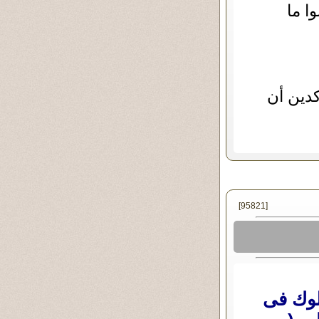
ا ما
كدين أن
[95821]
لوك فى