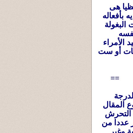
فاليوم أقترح أن تكون عقوبة المتحرش لفظيا هى 
إحداث عاهة بلسانه ، و(إخصاء ) المتحرش بتعديه بأفعاله 
ويده على الضحية... طالما التستيرون وهرمونات البغولة 
(من البغل ) عنده عالية ومش قادر يتحكم فى نفسه 
فلتجرى له عملية (إخصاء) كما كانوا يخصون عبيد الأمراء 
والسلاطين وكبار القوم ،,مع تغيير إسمه ل(فتكات أو ست 
==
الموضوع فعلا بقى مخيف ومرعب ووصل لدرجة 
المطاردات حتى الموت كما فى المثالين موضوع المقال 
ولم تعد حجة ملابس النساء هى المُحرضة على التحرش 
فالتحرش بالمحجبات والمنقبات ربما يكون أكثر عددا من 
التحرش بغيرهن .فلابد من عقوبات رادعة وعلنية وغير 