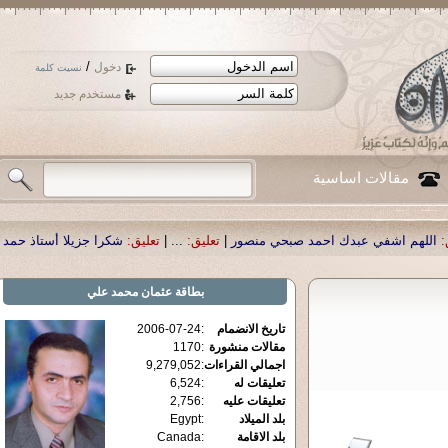
/
دخول
نسيت كلمة
مستخدم جديد
مقالات اساسية
صبحي منصور
|
تعليق:
...
|
تعليق:
شكرا جزيلا أستاذ حمد الحمد .أكرمكم الله .
|
تعليق
بطاقة
عثمان محمد علي
تاريخ الانضمام
:
2006-07-24
مقالات منشورة
:
1170
اجمالي القراءات
:
9,279,052
تعليقات له
:
6,524
تعليقات عليه
:
2,756
بلد الميلاد
:
Egypt
بلد الاقامة
:
Canada