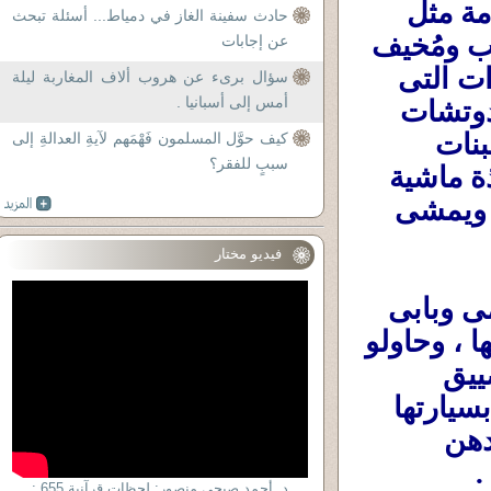
فى الشارع المصرى والمواصلات والأماكن العامة مثل 
حادث سفينة الغاز في دمياط... أسئلة تبحث
المولات والأسواق زادت وإنتشرت بشكل مُرعب ومُخيف 
عن إجابات
....وسببه هو سوء التربية وقلة الأدب ، والمخدرات التى 
سؤال برىء عن هروب ألاف المغاربة ليلة
أمس إلى أسبانيا .
إنتشرت فى مصر أكثر من إنتشار الخبز والسندوتشات 
.......... وغير صحيح أن السبب فيها هو ملابس البنات 
كيف حوَّل المسلمون فَهْمَهم لآيةِ العدالةِ إلى
سببٍ للفقر؟
ووووووو لا لا لا لا .... لو البنت أو السيدة لمؤاخذة ماشية 
عريانة فالمفروض حضرته يغض بصره ويسيبها ويمشى 
فيديو مختار
المهم .. بالأمس خرج 3 شباب من بتوع مامى وبابى 
وميس إيجبت بسياراتهم وطاردوا فتاة وصديقاتها ، وحاولو 
إيقاف سيارتهاللإنقضاض عليهن وإغتصابهن بتضييق 
الطريق عليها فإضطرت للهروب منهم فدخلت بسيارتها 
فى عربية نقل وأُصيبت الفتيات وشوهت أجسادهن 
.
د. أحمد صبحى منصور: لحظات قرآنية 655 :