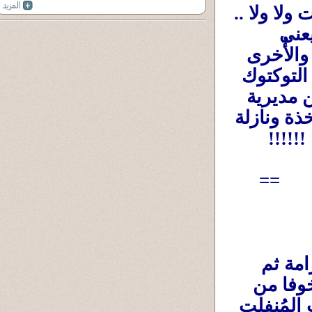
لا تقولوا البنات هى السبب ولا ملابس البنات ولا ولا .. 
المثالان بنت فى سيارتها ليلا ومعها صديقاتها ، يعنى 
محدش شايف لابسة نقاب ولا حتى عريانة ...... والأُخرى 
جالسة منتظرة زوجها فى توكتوك ومعها سواق التوكتوك 
أمام باب المدرسة وفى وضح النهار وقريبين من مديرية 
أمن الشرقية .يعنى مش لابسة مايوة بحر لمؤاخذة ونازلة 
!!!!!
==
القوانين المدنية التى تقضى بالحبس والغرامة ثم 
الصلح والتنازل حفاظا على مستقبل العيال أو خوفا من 
الفضيحة وووووو لم تعد كافية ولم تردع الشباب المُنفلت 