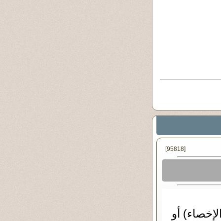
[95818]
لإخصاء) أو