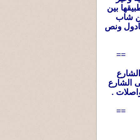
قابلة للتنازل أو التصالح أو العفو ولا فرق فى تطبيقها بين 
أن يكون المتحرش وزيرا أو وجيها إجتماعيا وبين شاب 
واقف على ناصية الشارع ومبلبع شريطين ترامادول ونص 
==
إخصاء المتحرشين هو الحل لضبط سلوك الشارع 
وعودة السلام والأمان لبناتنا وأخواتنا وأُمهاتنا فى الشارع 
اصلات .
==