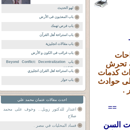
لهو الحديث
باب المعذبون فى الأرض
باب فرص تهمك
باب استراحة أهل القرآن
باب مقالات انجليزية
تعقيبا على حادثة التحرش بفتاة طريق الواحات 
باب غرائب فى الكون و الأرض
والشروع فى قتلها هى وصاحباتها ، وعلى حادثة تحرش 
باب Beyond Conflict: Decentralization
and th
شباب من الزقازيق بفتاة إيطالية وضربها وإحداث كدمات 
باب استراحة اهل القران انجليزي
وسحجات بجسمها ووجهها وتقطيع ملابسها .وعلى حوادث 
باب حوار
 .
احدث مقالات عثمان محمد علي
==
اعتذار للدكتور زويل... وخوف على محمد
صلاح
ظاهرة التحرش بالفتيات والساء بل وكبيرات السن 
فساد المحليات في مصر .