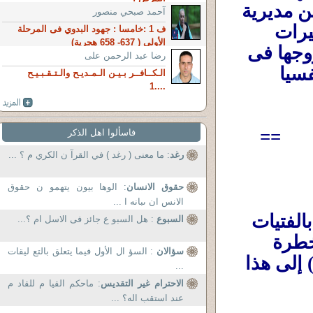
والإتصال بالشرطة والإسعاف ...وكانوا قريبن من مديرية 
آحمد صبحي منصور
أمن الشرقية .. وعملوا محضر وإستعانوا بالكاميرات 
ف 1 :خامسا : جهود البدوي فى المرحلة
الأولى ( 637- 658 هجرية)
وقبضوا عليهم فى أقل من 10 دقائق كما قال زوجها فى 
رضا عبد الرحمن على
الفيديو .. وسافر على إيطاليا لعلاجها جسديا ونفسيا 
الـكــافــر بـيـن الـمـديـح والـتـقـبـيـح
....1
==
فاسألوا اهل الذكر
رغد
: ما معنى ( رغد ) في القرآ ن الكري م ؟ ...
حقوق الانسان
: الوها بيون يتهمو ن حقوق
الانس ان ىبانه ا ...
السؤال هو كيف توحشت ظاهرة التحرش بالفتيات 
السبوع
: هل السبو ع جائز فى الاسل ام ؟...
والنساء إلى هذا الحد ووصلت لهذه المرحلة الخطرة 
سؤالان
: السؤ ال الأول فيما يتعلق بالتع ليقات
،وكيف وصل الشباب والرجال(إلا من رحم ربى) إلى هذا 
...
الاحترام غير التقديس
: ماحكم القيا م للقاد م
عند استقب اله؟ ...