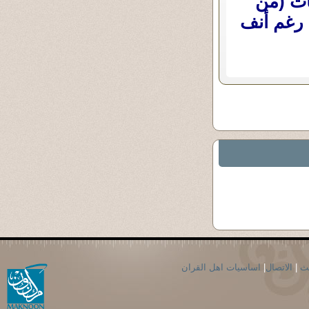
يات (من
 رغم أنف
حث
|
الاتصال
|
اساسيات اهل القران