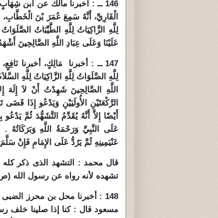
146 ــ : أَخبرنا مالك عن ابن شِهَابٍ الزه
الْقَارِيِّ، أَنَّهُ سَمِعَ عُمَرَ بْنَ الْخَطَّابِ، وَ
لِلَّهِ الزَّاكِيَاتُ لِلَّهِ الطَّيِّبَاتُ الصَّلَوَاتُ ل
عَلَيْنَا وَعَلَى عِبَادِ اللَّهِ الصَّالِحِينَ أَشْهَدُ أَ
147 ــ : أخبرنا مَالِكٍ، أخبرنا نَافِعٍ، عن 
لِلَّهِ الصَّلَوَاتُ لِلَّهِ الزَّاكِيَاتُ لِلَّهِ السَّلا
اللَّهِ الصَّالِحِينَ شَهِدْتُ أَنْ لاَ إِلَهَ إِ
الرَّكْعَتَيْنِ الأُولَيَيْنِ وَيَدْعُو إِذَا قَضَى ت
أَيْضًا إِلاَّ أَنَّهُ يُقَدِّمُ التَّشَهُّدَ ثُمَّ يَدْع
عَلَى النَّبِيِّ وَرَحْمَةُ اللَّهِ وَبَرَكَاتُهُ ‏.‏
عَنْيَمِينِهِ ثُمَّ يَرُدُّ عَلَى الإِمَامِ فَإِنْ سَلَّمَ 
قال محمد : التشهد الذى ذكر كله 
تشهده لأنه رواه عن رسول الله (ص ) 
148 : أخبرنا محل بن محرز الضب
مسعود قال : كنا إذا صلينا خلف رس