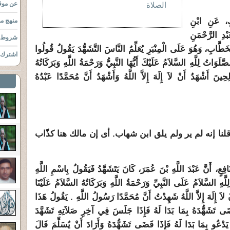
عن موقع
الصلاة
كٍ، عَنِ ابْنِ
منهج مو
ْدِ الرَّحْمَنِ
شروط ا
ْخَطَّابِ، وَهُوَ عَلَى الْمِنْبَرِ يُعَلِّمُ النَّاسَ التَّشَهُّدَ يَقُولُ قُولُوا
اشترك ب
لصَّلَوَاتُ لِلَّهِ السَّلاَمُ عَلَيْكَ أَيُّهَا النَّبِيُّ وَرَحْمَةُ اللَّهِ وَبَرَكَاتُهُ
حِينَ أَشْهَدُ أَنْ لاَ إِلَهَ إِلاَّ اللَّهُ وَأَشْهَدُ أَنَّ مُحَمَّدًا عَبْدُهُ
نا إنه لم ير ولم يلق ابن شهاب. أى إن مالك هنا كذّاب
، أَنَّ عَبْدَ اللَّهِ بْنَ عُمَرَ، كَانَ يَتَشَهَّدُ فَيَقُولُ بِاسْمِ اللَّهِ
لِلَّهِ السَّلاَمُ عَلَى النَّبِيِّ وَرَحْمَةُ اللَّهِ وَبَرَكَاتُهُ السَّلاَمُ عَلَيْنَا
َ إِلَهَ إِلاَّ اللَّهُ شَهِدْتُ أَنَّ مُحَمَّدًا رَسُولُ اللَّهِ ‏.‏ يَقُولُ هَذَا
َضَى تَشَهُّدَهُ بِمَا بَدَا لَهُ فَإِذَا جَلَسَ فِي آخِرِ صَلاَتِهِ تَشَهَّدَ
ُمَّ يَدْعُو بِمَا بَدَا لَهُ فَإِذَا قَضَى تَشَهُّدَهُ وَأَرَادَ أَنْ يُسَلِّمَ قَالَ