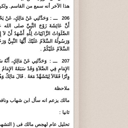
هذا الآخر أنه سمع من القاسم. ولكن
206 ـــ : وَحَدَّثَنِي عَنْ مَالِكٍ، عَنْ يَحْي
أَنَّ عَائِشَةَ زَوْجَ النَّبِيِّ صلى الله عل
الصَّلَوَاتُ الزَّاكِيَاتُ لِلَّهِ أَشْهَدُ أَنْ لاَ إِل
وَرَسُولُهُ السَّلاَمُ عَلَيْكَ أَيُّهَا النَّبِيُّ وَرَ
السَّلاَمُ عَلَيْكُمْ ‏.‏
207 ـــ : وَحَدَّثَنِي عَنْ مَالِكٍ، أَنَّهُ 
الإِمَامِ فِي الصَّلاَةِ وَقَدْ سَبَقَهُ الإِمَامُ بِرَ
وِتْرًا فَقَالاَ لِيَتَشَهَّدْ مَعَهُ ‏.‏ قَالَ مَالِكٌ وَهُ
ملاحظة
مالك يزعم انه سأل ابن شهاب ونافعا (
ثانيا :
تحليل عام لهجص مالك فى ( التشهد )