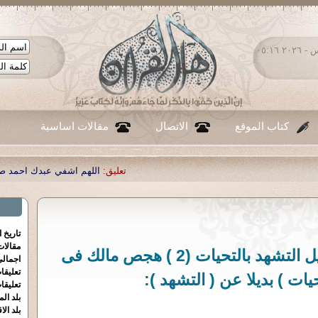
الخميس ٠٦ - أغسطس - ٢٠٢٦ ٠٥:١٦
كتاب الموقع
الاتصال
مقالات اساسية
تعليق:
اللهم اشفي عبدك احمد صبحي منصور
|
تعليق:
...
|
تعليق
تاريخ 
مقالا
التواتر الشيطانى فى تبديل التشهد بالتحيات (2 ) هجص مالك فى
اجمالي
تعليقا
حيات ) بديلا عن ( التشهد ):
تعليقا
بلد الم
بلد الا