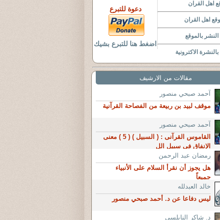
 اهل القران
دعوة للتبرع
قع اهل القران
لنشر بالموقع
اضغط هنا للتبرع بشيك
النشرة الاكترونية
مقالات من الارشيف
آحمد صبحي منصور
موقف لبيد بن ربيعة من الفصاحة القرآنية
آحمد صبحي منصور
القاموس القرآنى : ( السبيل ) ( 5 ) معنى
الإنفاق في سبيل الل
رمضان عبد الرحمن
هل يجوز أن نقرأ السلام على الأنبياء
جميعاً
خالد العبدلله
ليس دفاعا عن د. أحمد صبحي منصور
د. شاكر النابلسي