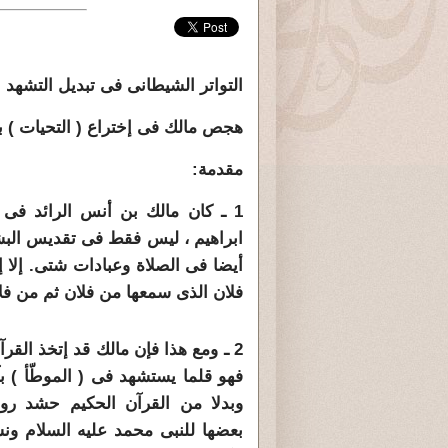
التواتر الشيطانى فى تبديل التشهد بالت
هجص مالك فى إختراع ( التحيات ) ب
مقدمة:
1 ـ كان مالك بن أنس الرائد فى ا
ابراهيم ، ليس فقط فى تقديس البش
أيضا فى الصلاة وعبادات شتى. إلا إ
فلان الذى سمعها من فلان ثم من فلان
2 ـ ومع هذا فإن مالك قد إتخذ القر
فهو قلما يستشهد فى ( الموطّأ ) بآي
وبدلا من القرآن الحكيم حشد رو
بعضها للنبى محمد عليه السلام و