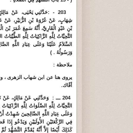
203
-
:حَدَّثَنِي يَحْيَى، عَنْ مَالِ
شِهَابٍ، عَنْ عُرْوَةَ بْنِ الزُّبَيْرِ، عَنْ عَب
بْنِ عَبْدٍ الْقَارِيِّ، أَنَّهُ سَمِعَ عُمَرَ بْنَ ال
التَّحِيَّاتُ لِلَّهِ الزَّاكِيَاتُ لِلَّهِ الطَّيِّبَاتُ ا
السَّلاَمُ عَلَيْنَا وَعَلَى عِبَادِ اللَّهِ الصَّالِ
وَرَسُولُهُ ‏.‏ )
ملاحظة :
يروى هنا عن ابن شهاب الزهرى ، وقل
أفّاك.
204
ـــ : وَحَدَّثَنِي عَنْ مَالِكٍ، عَنْ نَافِعٍ
التَّحِيَّاتُ لِلَّهِ الصَّلَوَاتُ لِلَّهِ الزَّاكِيَاتُ 
وَعَلَى عِبَادِ اللَّهِ الصَّالِحِينَ شَهِدْتُ أَنْ لا
فِي الرَّكْعَتَيْنِ الأُولَيَيْنِ وَيَدْعُو إِذَا ق
كَذَلِكَ أَيْضًا إِلاَّ أَنَّهُ يُقَدِّمُ التَّشَهُّدَ ث