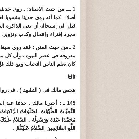
1 ـــ من حيث الاسناد: ـ روى حديث
أصلا . كما أنه روى حديثا منسوبا 
قبل الى إستحالة أن تعى الذاكرة الب
مجرد إفتراء وإنتحال وكذب وتزوير.
2 ـ من حيث المتن : فقد روى صيغا م
معروفة فى عصر النبوة ، وأن كل من
كان يعلم الناس التحيات ومع ذلك فإن
ثالثا :
هجص مالك فى ( التشهد ) . فى رواي
145 ـ : أخبرنا مالك ، حدثنا عبد 
التَّحِيَّاتُ الطَّيِّبَاتُ الصَّلَوَاتُ الزَّاكِيَاتُ 
مُحَمَّدًا عَبْدُهُ وَرَسُولُهُ ‏.‏ السَّلاَمُ عَلَيْكَ أَي
اللَّهِ الصَّالِحِينَ السَّلاَمُ عَلَيْكُمْ ‏.‏