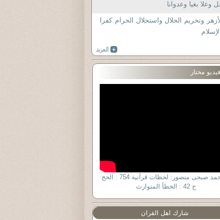
 وعلا بغيا وعدوانا
أزهر وتحريم الحلال واستحلال الحرام كفرا
لإسلام
يديو مختار
د. أحمد صبحى منصور: لحظات قرآنية 754 : الحج
ج 42 : الخطأ المتوارث
شارك اهل القران