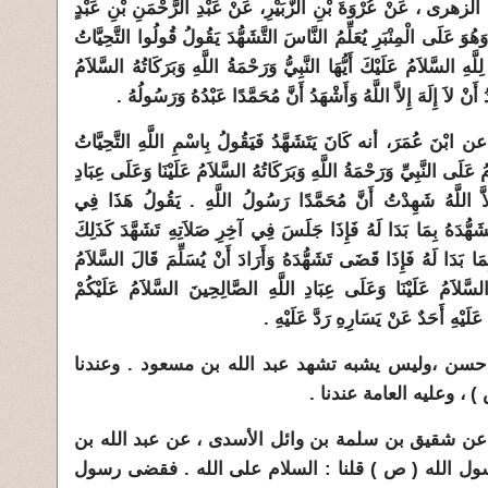
رى ، عَنْ عُرْوَةَ بْنِ الزُّبَيْرِ، عَنْ عَبْدِ الرَّحْمَنِ بْنِ عَبْدٍ
هُوَ عَلَى الْمِنْبَرِ يُعَلِّمُ النَّاسَ التَّشَهُّدَ يَقُولُ قُولُوا التَّحِيَّاتُ
ِلَّهِ السَّلاَمُ عَلَيْكَ أَيُّهَا النَّبِيُّ وَرَحْمَةُ اللَّهِ وَبَرَكَاتُهُ السَّلاَمُ
نْ لاَ إِلَهَ إِلاَّ اللَّهُ وَأَشْهَدُ أَنَّ مُحَمَّدًا عَبْدُهُ وَرَسُولُهُ ‏.‏
ابْنَ عُمَرَ، أنه كَانَ يَتَشَهَّدُ فَيَقُولُ بِاسْمِ اللَّهِ التَّحِيَّاتُ
َمُ عَلَى النَّبِيِّ وَرَحْمَةُ اللَّهِ وَبَرَكَاتُهُ السَّلاَمُ عَلَيْنَا وَعَلَى عِبَادِ
لاَّ اللَّهُ شَهِدْتُ أَنَّ مُحَمَّدًا رَسُولُ اللَّهِ ‏.‏ يَقُولُ هَذَا فِي
َشَهُّدَهُ بِمَا بَدَا لَهُ فَإِذَا جَلَسَ فِي آخِرِ صَلاَتِهِ تَشَهَّدَ كَذَلِكَ
ُو بِمَا بَدَا لَهُ فَإِذَا قَضَى تَشَهُّدَهُ وَأَرَادَ أَنْ يُسَلِّمَ قَالَ السَّلاَمُ
 السَّلاَمُ عَلَيْنَا وَعَلَى عِبَادِ اللَّهِ الصَّالِحِينَ السَّلاَمُ عَلَيْكُمْ
عَلَيْهِ أَحَدٌ عَنْ يَسَارِهِ رَدَّ عَلَيْهِ ‏.‏
حسن ،وليس يشبه تشهد عبد الله بن مسعود . وعندنا
، وعليه العامة عندنا .
ى عن شقيق بن سلمة بن وائل الأسدى ، عن عبد الله بن
ول الله ( ص ) قلنا : السلام على الله . فقضى رسول