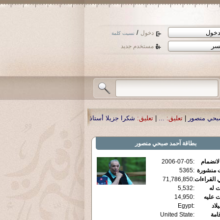
/
دخول
نسيت كلمة
مستخدم جديد
:
شكرا جزيلا أستاذ حمد الحمد .أكرمكم الله .
|
تعليق:
نسأل الله تعالى أن يمن بالش
بطاقة
آحمد صبحي منصور
الانضمام
:
2006-07-05
ت منشورة
:
5365
 القراءات
:
71,786,850
ت له
:
5,532
ت عليه
:
14,950
يلاد
:
Egypt
قامة
:
United State