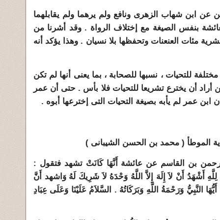
ين عن ابن شهاب الزهرى ونافع ولم يرهما ولم يقابلهما
لعائشة بنفس الصيغة مع إختلاف الرواة . وقد أشرنا من
شرية مئات العنعنات وتحفظها بلا نسيان . وهذا يؤكد أنه
ختلفة للتحيات ، نسبها للصحابة ، بما يعنى أنها لم تكن
 أراد أن يخترع تشريعا للتحيات فلا بأس . حتى أن عمر
 ابن عمر لم يأبه بصيغة التحيات التى إخترعها أبوه .
ة الموطأ ( محمد بن الحسن الشيبانى )
الرحمن بن القاسم عن عائشة أَنَّهَا كَانَتْ تشهد فتقول :
لِلَّهِ أَشْهَدُ أَنْ لاَ إِلَهَ إِلاَّ اللَّهُ وَحْدَهُ لاَ شَرِيكَ لَهُ وَاشهد أَنَّ
ُّهَا النَّبِيُّ وَرَحْمَةُ اللَّهِ وَبَرَكَاتُهُ ‏.‏ السَّلاَمُ عَلَيْنَا وَعَلَى عِبَادِ