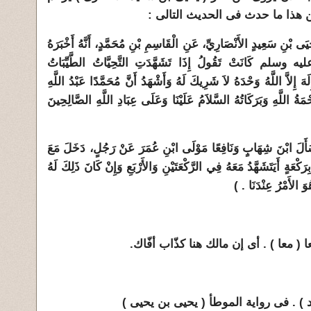
 هذا ما حدث فى الحديث التالى :
َى بْنِ سَعِيدٍ الأَنْصَارِيِّ، عَنِ الْقَاسِمِ بْنِ مُحَمَّدٍ، أَنَّهُ أَخْبَرَهُ
يه وسلم كَانَتْ تَقُولُ إِذَا تَشَهَّدَتِ التَّحِيَّاتُ الطَّيِّبَاتُ
َهَ إِلاَّ اللَّهُ وَحْدَهُ لاَ شَرِيكَ لَهُ وَأَشْهَدُ أَنَّ مُحَمَّدًا عَبْدُ اللَّهِ
حْمَةُ اللَّهِ وَبَرَكَاتُهُ السَّلاَمُ عَلَيْنَا وَعَلَى عِبَادِ اللَّهِ الصَّالِحِينَ
سَأَلَ ابْنَ شِهَابٍ وَنَافِعًا مَوْلَى ابْنِ عُمَرَ عَنْ رَجُلٍ، دَخَلَ مَعَ
كْعَةٍ أَيَتَشَهَّدُ مَعَهُ فِي الرَّكْعَتَيْنِ وَالأَرْبَعِ وَإِنْ كَانَ ذَلِكَ لَهُ
وَ الأَمْرُ عِنْدَنَا ‏.‏ )
 معا ) . أى إن مالك هنا كذّاب أفّاك.
 . فى رواية الموطأ ( يحيى بن يحيى )