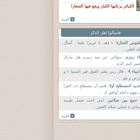
الكبائر يرتكبها الكبار ويقع فيها الصغار!
فاسألوا اهل الذكر
وس الجنازة
: • فقد نا عزيزا علينا - أسأل
له العلي...
ء زمزم
: سؤالى عن مية زمزم هل مازال
س البئر الذى...
انبياء 4
: قال ربي يعلم القول في السما ء و
ارض و هو...
ديد المصطلح أولا
: قلتم أن مصطلح ات القرآ
تفهم داخله أوافق ك ...
 جمع بين صلاتين
: لدي اخت تعمل طبيبة
ائي ة تصلي صلاة العصر...