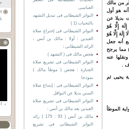
تظر من مالك
جل
العباسى
أنه هو أول
ال
التواتر الشيطانى فى تبديل التشهد
 بديلا عن
با
بالتحيات (1 )
هَ إِلَّا هُوَ
التواتر الشيطانى فى إختراع صلاة
 إِلَهَ إِلَّا هُوَ
العيدين : أولا : مالك بن أنس ،
َكِيمُ ) آل عمران 18 ) ،مع أنه جعل
ف
الرائد الشيطانى :
 مما يرجح
هجص مالك فى ( التشهد )
نقلها عنه
التواتر الشيطانى فى تشريع صلاة
ف .
الجنازة : هجص ( موطأ مالك )
ة يحيى ثم
نموذجا
التواتر الشيطانى فى : إبتداع صلاة
السنن بديلا عن النوافل
التواتر الشيطانى فى تشريع صلاة
العيدين بعد مالك بن أنس :
ية الموطأ
مالك بن أنس ( 93 : 179 ) رائد
التواتر الشيطانى فى تشريع