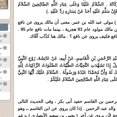
كَاتُهُ ‏.‏ السَّلاَمُ عَلَيْنَا وَعَلَى عِبَادِ اللَّهِ الصَّالِحِينَ السَّلاَمُ
إِنْ سَلَّمَ عَلَيْهِ أَحَدٌ عَنْ يَسَارِهِ رَدَّ عَلَيْهِ ‏.‏)
 ) مولى عبد الله بن عمر. معنى أن مالك يروى عن نافع
أن مالك كان شابا طالبا للعلم . ولكن مالك مولود عام 93 هجرية ، بينما مات نافع عام 95 .
طق
فع فكيف يروى عن نافع ؟ . مالك هنا كذّاب أفّاك.
ال
ما
نف
ْدِ الرَّحْمَنِ بْنِ الْقَاسِمِ، عَنْ أَبِيهِ، عَنْ عَائِشَةَ، زَوْجِ النَّبِيِّ
ال
 تَشَهَّدَتِ التَّحِيَّاتُ الطَّيِّبَاتُ الصَّلَوَاتُ الزَّاكِيَاتُ لِلَّهِ
ال
تح
َ لَهُ وَأَنَّ مُحَمَّدًا عَبْدُهُ وَرَسُولُهُ ‏.‏ السَّلاَمُ عَلَيْكَ أَيُّهَا النَّبِيُّ
ن 
وَعَلَى عِبَادِ اللَّهِ الصَّالِحِينَ السَّلاَمُ عَلَيْكُمْ ‏.‏
لا
نس
لرحمن بن القاسم حفيد أبى بكر ، وفى الحديث التالى
الد عبد الرحمن . إذا كان يروى عن ابن القاسم ــ وهو
اجة لأن يروى عن آخر ( يحيى بن سعيد الأنصارى ) يزعم