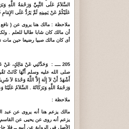
السَّلاَمُ عَلَى النَّبِيِّ وَرَحْمَةُ اللَّهِ وَبَرَ
عَلَيْكُمْ عَنْ يَمِينِهِ ثُمَّ يَرُدُّ عَلَى الإِمَامِ فَ
ملاحظة : مالك هنا يروى عن ( نافع
أى كان مالك صبيا رضيعا حين مات نا
205 ــــ : وَحَدَّثَنِي عَنْ مَالِكٍ، عَنْ عَب
صلى الله عليه وسلم أَنَّهَا كَانَتْ تَقُولُ إِذَا
أَشْهَدُ أَنْ لاَ إِلَهَ إِلاَّ اللَّهُ وَحْدَهُ لاَ شَرِيك
وَرَحْمَةُ اللَّهِ وَبَرَكَاتُهُ ‏.‏ السَّلاَمُ عَلَيْنَا 
ملاحظة :
مالك يزعم هنا أنه يروى عن عبد ا
يزعم أنه روى عن يحيى عن القاسم و
الأصل فى الرواية عن أبيه ــ فلا ح