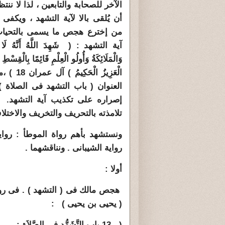
الآخر للصحابة والتابعين ، لذا لا نن
أن يُلقى بالا لآية التشهد ، ويكفى 
من إخترع هجص ما يسمى بالتحيات
آية التشهد : ( شَهِدَ اللَّهُ أَنَّهُ لَا إِلَ
وَالْمَلَائِكَةُ وَأُولُو الْعِلْمِ قَائِمًا بِالْقِسْطِ لَا
الْعَزِيزُ الْح
العنوان ( باب التشهد فى الصلاة )
إصراره على تكذيب آية التشهد. و
تلامذته بالتحريف والتخريف والاختلا
ونستشهد بأهم رواة الموطأ : رواي
رواية الشيبانى . ونناقشهما .
أولا :
هجص مالك فى ( التشهد ) . فى روا
( يحيى بن يحيى ) :
(
13 -
باب التَّشَهُّدِ فِي الصَّلاَةِ :