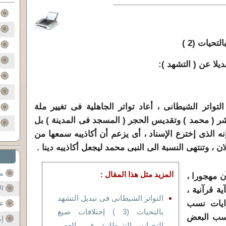
حيات (2 )
ديلا عن ( التشهد ):
لتواتر الشيطانى ، أعاد تواتر الجاهلية فى تغيير ملة
ر ( محمد ) وتقديس الحجر ( المسجد فى المدينة ) بل
نه الذى إخترع الإسناد ، أى يزعم أن أكاذيبه سمعها من
 ، وتنتهى النسبة الى النبى محمد ليجعل أكاذيبه دينا .
مح
المزيد مثل هذا المقال :
آن مهجورا ،
ال
ة قرآنية ،
التواتر الشيطانى فى تبديل التشهد
ايات نسب
عن
بالتحيات (3 ) إختلافات صيغ
نسب البعض
إم
التحيات الشيطانية فى العصر