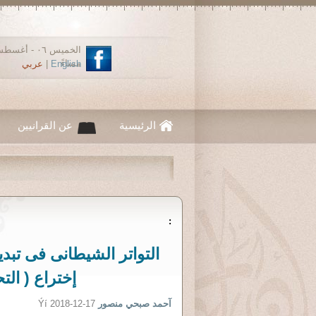
مساءً
English
|
عربي
الرئيسية
عن القرانيين
:
إختراع ( الت
آحمد صبحي منصور
Ýí 2018-12-17