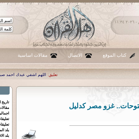
الأربعاء ٠٥ - أغسطس - ٢٠٢٦ ١١:٣٤
كتاب الموقع
الاتصال
مقالات اساسية
تعليق:
اللهم اشفي عبدك احمد صبحي منصور
|
تعليق:
...
|
تعليق:
ش
تاريخ 
فتوحات.. غزو مصر كدليل
مقالا
اجمالي
تعليقا
تعليقا
بلد الم
بلد الا