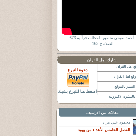
د. أحمد صبحى منصور: لحظات قرآنية 673 :
الصلاة ج 163
شارك اهل القران
 اهل القران
دعوة للتبرع
قع اهل القران
لنشر بالموقع
اضغط هنا للتبرع بشيك
النشرة الاكترونية
مقالات من الارشيف
محمود علي مراد
الفصل الخامس الأعداء من يهود