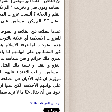
بن العاص " كلّما اثير موضوع الفت
انسانية ودون قتل و تخريب ؟ الم يك
القلم و الحجّة ؟ أليست غزوات المس
القتال " ؟, الم يكن المسلمين على 
عندما نتحدّث عن الخلافة و الفتوح
للغزوات الاسلامية أي علاقة بالتوحيد
هذه الفتوحات لما عرفنا الاسلام, هذ
غير المسلمين على اتهامهم لنا بال
يعتري ذلك جرائم و فتن متعاقبة لم
الغزو و القتل و نسبة ذلك القتل
المسلمين و قت الاعتداء عليهم, ان
مزوّرة, ان غاية الأديان هي مصلحة
على ثوابتهم الأخلاقية, لكن يبدوا 
خوفا من أن يقال عنّا ما لا نريد سما
اجمالي القراءات 18316