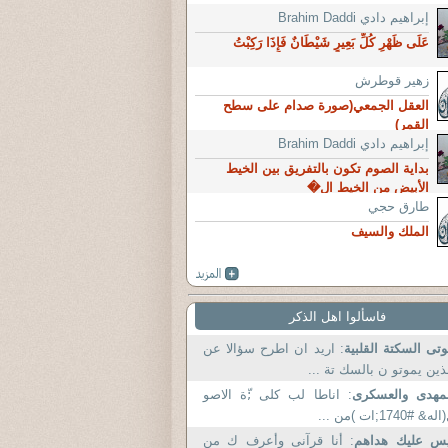
إبراهيم دادي Brahim Daddi
عَلَى ظَهْرِ كُلِّ بَعِيرٍ شَيْطَانٌ فَإِذَا رَكِبْتُ
زهير قوطرش
العقل الجمعي(صورة صدام على سطح
القمر)
إبراهيم دادي Brahim Daddi
بداية الصوم تكون بالتفريق بين الخيط
الأبيض من الخيط ال�
طارق حجي
الملك‏ ‏والسيف
فاسألوا اهل الذكر
تى السكتة القلبية
: اريد ان اطرح سؤالا عن
ذين يموتو ن بالسك تة ...
مهدى والعسكرى
: اناطا لب کلی ;ّة الاصو
ه& #1740;ات )من ...
يس عليك هداهم
: أنا قرآنى وأعرف ك من