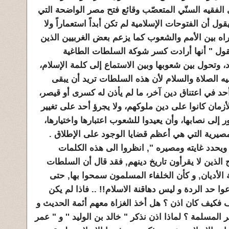
الفقيه السنّي المتعصّب وقائع فتح مصر الواضحة التي
قول أن الفتوحات الإسلامية لم تكن أبداً استعماراً ولا
الإكراه بين الأمم والشعوب كما يزعم بعض الغربيين الذين
قول " أنها أرادت كسر شوكة السلطات الطاغية
د، وتحول بين شعوبها وبين الاستماع إلى كلمة الإسلام،
يه الصلاة والسلام لأن هذه السلطات تريد أن يبقى
أحد في اعتناق دين آخر، ما لم يأذن له كسرى أو قيصر،
لأزمان كانوا على دين ملوكهم، ولا يجرؤ أحد على تغيير
ر إلى نصابها، وأن يعيدوا للشعوب اعتبارها واختيارها،
مصيرية التي هي أعظم قضايا الوجود على الإطلاق .
ويحدد غايته ومصيره ", انظروا الى هذه الكلمات
 الذين لا يقرأون تاريخ دينهم, فقد قال أن السلطات
 الأديان, و كأن الخلفاء المسلمون سمحوا بها, حتى
ا حد الردة و ليس دهاقنة الاسلام!! .. فاذا لم يكن
 فكيف كان اذن ؟ هل أخذ الغزاة معهم أئمة الحديث و
ر المسلمة ؟ لماذا اذن نذكر " خالد بن الوليد '' و " عمر