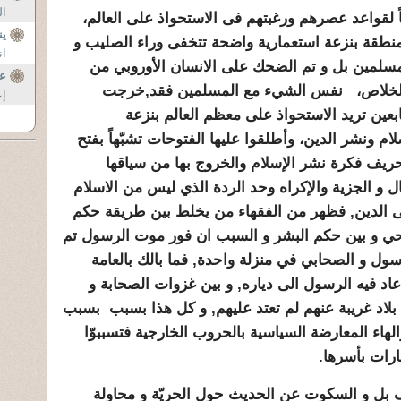
ال
اً لقواعد عصرهم ورغبتهم فى الاستحواذ على العالم،
ين
منطقة بنزعة استعمارية واضحة تتخفى وراء الصليب و
ان
مسلمين بل و تم الضحك على الانسان الأوروبي من
عم
 الخلاص، نفس الشيء مع المسلمين فقد,خرجت
إع
عين تريد الاستحواذ على معظم العالم بنزعة
ام ونشر الدين، وأطلقوا عليها الفتوحات تشبّهاً بفتح
حريف فكرة نشر الإسلام والخروج بها من سياقها
 و الجزية والإكراه وحد الردة الذي ليس من الاسلام
ى الدين, فظهر من الفقهاء من يخلط بين طريقة حكم
حي و بين حكم البشر و السبب ان فور موت الرسول تم
ل و الصحابي في منزلة واحدة, فما بالك بالعامة
عاد فيه الرسول الى دياره, و بين غزوات الصحابة و
لى بلاد غريبة عنهم لم تعتد عليهم, و كل هذا بسبب بسبب
لهاء المعارضة السياسية بالحروب الخارجية فتسببوّا
رات بأسرها.
ف بل و السكوت عن الحديث حول الحريّة و محاولة