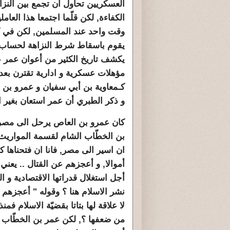
العسكريين تحاول أن تجمع بين النزا
الكفاءة, لكن قلّما اجتمعا هذا العام
وقت واحد عند المسلمين, لكن في ك
يقوم باسقاط شرط النزاهة لحساب ا
يكشف تاريخ الكثير من أعوان عمر 
مؤهلات عسكرية و ادارية تقترن بعدم
كـمعاوية بن أبي سفيان و عمرو بن 
و ذكر الطبري أن عمر استعان بغير ا
كان عمرو بن العاص يرحل الى مصر لل
بن الخطّاب الشام لقسمة المواريث
ان اسير الى مصر, فانا ان فتحناها ك
أموالا, و أعجزهم عن القتال .. يعن
أجل استغلال قدراتها الاقتصادية و ا
نشر الاسلام هنا ؟ وقوله " أعجزهم
لا علاقة لها بتاتا بقضيّة الاسلام فمن
من ضعفها ؟, لكن عمر بن الخطّاب ت