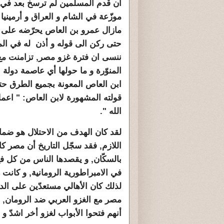
أن قدم المسلمين لم ترسخ بعد في ا
موزّعة في الشام و العراق و أرمينيا
مازال عمرو بن العاص يحرّضه على فت
حتى ركن الى قوله و أذن له في الم
ننسى ان فترة غزو مصر, تزامنت مع
المنوّرة و ما حولها أي عاصمة دولة
ابن العاص المعونة بجميع الطرق حت
قولته المشهورة لابن العاص: " اع
الله ".
لقد كان الهدف من الاحتلال هو ضمان
اللازم, فقد سجّل التاريخ أن مصر كان
بالسكّان, و يقصدها الناس من كل فج 
في الامبراطورية الرومانية, و كا
لذلك كان الأهالي مستعدّين على الدو
مصر مع الغزو العربي ضد الرومان, 
أنهم فتحوا الأبواب لغزو أخر اشدّ و