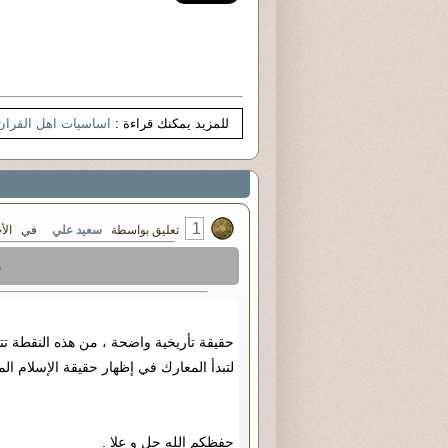
للمزيد يمكنك قراءة :
اساسيات اهل القران
1
تعليق بواسطة
سعيد علي
في الأحد ١٥ - أكتوبر - ٢٠١٧ ٢:٠٠
ر
حقيقة تأريخية واضحة ، من هذه النقطة تتو
لتبدأ المعارك في إظهار حقيقة الإسلام ا
حفظكم الله جل و علا .