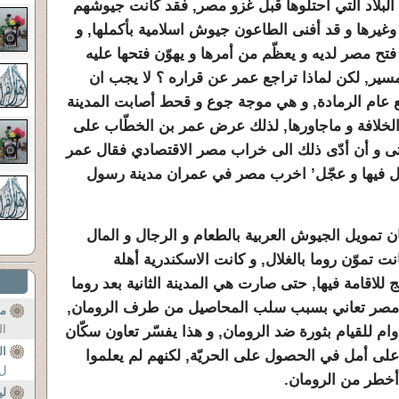
لبلاد التي احتلّوها قبل غزو مصر, فقد كانت جيوشهم
 وغيرها و قد أفنى الطاعون جيوش اسلامية بأكملها, و
ح مصر لديه و يعظّم من أمرها و يهوّن فتحها عليه
سير, لكن لماذا تراجع عمر عن قراره ؟ لا يجب ان
 عام الرمادة, و هي موجة جوع و قحط أصابت المدينة
 الخلافة و ماجاورها, لذلك عرض عمر بن الخطّاب على
ى و أن أدّى ذلك الى خراب مصر الاقتصادي فقال عمر
مل فيها و عجّل’ اخرب مصر في عمران مدينة رسول
 تمويل الجيوش العربية بالطعام و الرجال و المال
ت تموّن روما بالغلال, و كانت الاسكندرية أهلة
للاقامة فيها, حتى صارت هي المدينة الثانية بعد روما
نت مصر تعاني بسبب سلب المحاصيل من طرف الرومان,
مو
ال
ام للقيام بثورة ضد الرومان, و هذا يفسّر تعاون سكّان
ال
على أمل في الحصول على الحريّة, لكنهم لم يعلموا
ل(ال
 أخطر من الرومان.
ل