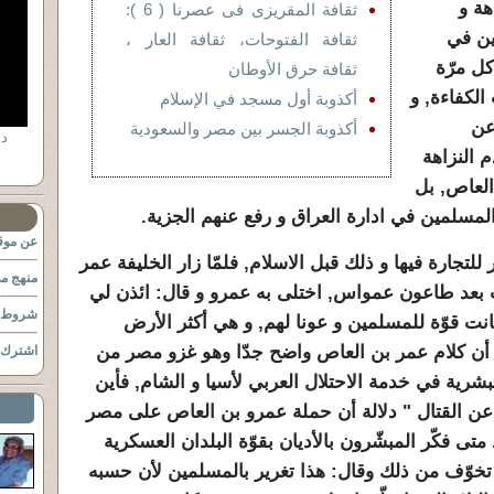
هة و
ثقافة المقريزى فى عصرنا ( 6 ):
لين في
ثقافة الفتوحات، ثقافة العار ،
ل مرّة
ثقافة حرق الأوطان
لكفاءة, و
أكذوبة أول مسجد في الإسلام
عن
أكذوبة الجسر بين مصر والسعودية
 النزاهة
العاص, بل
لمسلمين في ادارة العراق و رفع عنهم الجزية.
عن موقع
تجارة فيها و ذلك قبل الاسلام, فلمّا زار الخليفة عمر
منهج مو
 بعد طاعون عمواس, اختلى به عمرو و قال: ائذن لي
شروط ا
انت قوّة للمسلمين و عونا لهم, و هي أكثر الأرض
ي أن كلام عمر بن العاص واضح جدّا وهو غزو مصر من
اشترك ب
لبشرية في خدمة الاحتلال العربي لأسيا و الشام, فأين
 عن القتال " دلالة أن حملة عمرو بن العاص على مصر
ذ متى فكّر المبشّرون بالأديان بقوّة البلدان العسكرية
خوّف من ذلك وقال: هذا تغرير بالمسلمين لأن حسبه