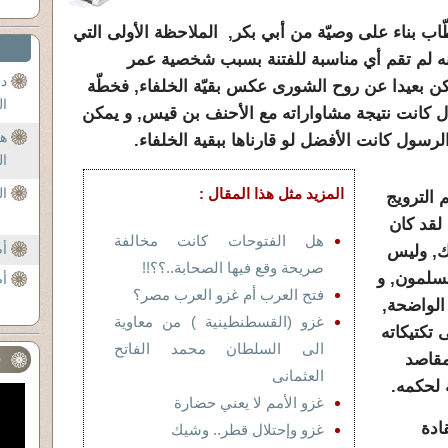
اب بناء على وصيّة من أبي بكر, الملاحظة الأولى التي
 لم تقم أي مناسبة للفتنة بسبب شخصية عمر
دع
يكن بعيدا عن روح الشورى عكس بقيّة الخلفاء, فخطّة
ال
ل كانت نتيجة مشاواراته مع الأحنف بن قيس, و يمكن
ه
رسول كانت الأفضل لو قارناها ببقية الخلفاء.
ال
المزيد مثل هذا المقال :
ال
الترويج
 لقد كان
هل الفتوحات كانت مخالفة
أض
ّك, وليس
صريحة وقع فيها الصحابة..؟؟!!
مسلمون, و
أص
فتح العرب أم غزو العرب مصر؟
الواضحة,
غزو (القسطنطينية ) من معاوية
 تكتيكاته
الى السلطان محمد الفاتح
مقاصد
ف
العثمانى
ة لحكمه.
غزو الأمم لا يعني حضارة
ادة
غزو وإحتلال قطر.. وشيك