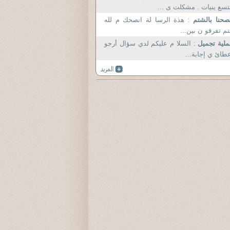
تسع ينيات . مشكلت ى ...
صحنا بالشتم
: هذة الرسا لة انصحك م لله
تم تفرقو ن بين...
لية تجميل
: السلا م عليكم لدي سؤال أرجو
طائ ي إجابة...