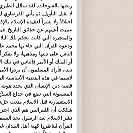
ربطها بالفتوحات, لقد سجّل الطبري 
لا تقبل التأويل, ثم يأتي القرضاوي لي
احتلالاً ولا نشراً لعقيدة الإسلام ب
عميت أعينهم عن حقائق التاريخ, في
والمتجبرة التي كانت تحكم تلك البلا
ودعوة القرآن التي جاء بها محمد عل
الناس على دينها ومذهبها، ولا يفكر 
أو الملك أو الأمير فالناس في تلك ا
دينه، فأراد المسلمون أن يردوا الأمو
لاسيما في هذه القضية الأساسية ال
قضية دين الإنسان الذي يحدد هويته 
المعسولة التي تنفع في خداع السذّج
الاستعمارية قبل الاسلام منعت حرّية
شككت أن الليبراليين هم الذي اخترعو
نشر الاسلام بعد الرسول بحد السيف
القرأن ليناظروا كهنة أهل البلدان غي