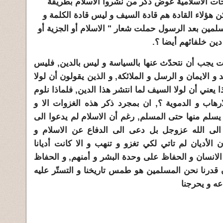
وحات الاسلامية عوض ذكر من نشروا الاسلام بطريقة
ن هؤلاء القادة هم قادة السيف و ليس قادة الكلمة و
لمين بعد الرسول حملت شعار " الاسلام أو الجزية أو
دين خلفائهم أيضا ؟.
ات يجب أن نتحدّث عنها بالسياسة و ليس بالدين, فليس
 و الايمان و الرسل و الملائكة, و الذين يقولون أن لولا
ا يعني أن لولا السيف لما انتشر هذا الدين, فلماذا نلوم
ارهاب و الدموية ؟, ان بمجرد ذكر هذه الغزوات الا و
 يسلم منها حتى المسلم, رغم أن الاسلام لم يدعوا الى
 الى الله عزوجل بل دعى الى الدفاع عن الاسلام و
 الأديان لم تاتي لكي تغزو و تنهب و الا كانت أديانا
 الانسان و الحفاظ على وحدة البشر و أمنهم, و الحفاظ
ان قدرنا نحن المسلمين هو طمس تاريخنا و التستّر عليه
عه و يحرجنا