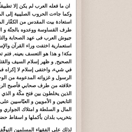
ان ما فعله العرب لم يكن إلا تطبيق
وكما جاءت الحروب الصليبية إلى ال
استعادة بيت المقدس من الكفّار ال
طرف القساوسة ووعدوه بالجنّة و
جيوش العرب فى عهد الصحابة والتاب
استعمارية اختفت وراء القرآن والإسل
مكة! و هذا هو التعسف بعينه, فتم ت
الصحيح, و ظهر إسلام السيف والقتال
في شيء، واختفى إسلام لا إكراه ف
الرسول و غزواته المدعومة من الو
خلافته من طرف صحابي فأصبح الرسو
الذين يخلطون بين فتح مكّة و الذي 
التابعين و الأمويين و العبّاسيين ع
المال و السلطة و امتلاك الجواري وا
بتخريب بلدان بأكملها و اسقاط حضا
لذلك على الفقهاء المسلمين التوقّ