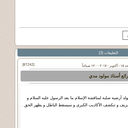
التعليقات (3)
[87242]
١ صباحاً
ائع أستاذ مولود مدي
لد أرضية صلبة لمناقشة الإسلام ما بعد الرسول عليه السلام و
لمزيف و تنكشف الأكاذيب الكبرى و سيسقط الباطل و يظهر الحق .