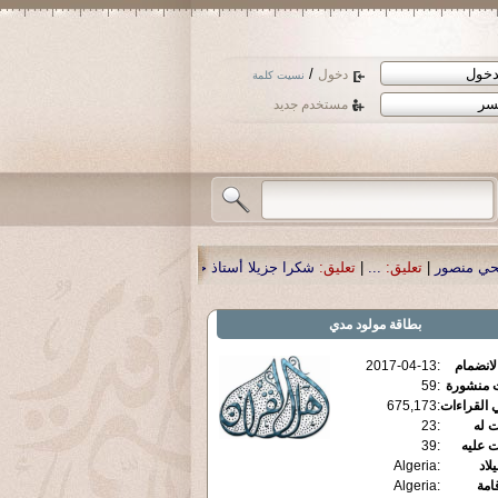
/
دخول
نسيت كلمة
مستخدم جديد
كرا جزيلا أستاذ حمد الحمد .أكرمكم الله .
|
تعليق:
نسأل الله تعالى أن يمن بالشفاء
بطاقة
مولود مدي
الانضمام
:
2017-04-13
ت منشورة
:
59
 القراءات
:
675,173
ت له
:
23
ت عليه
:
39
يلاد
:
Algeria
قامة
:
Algeria