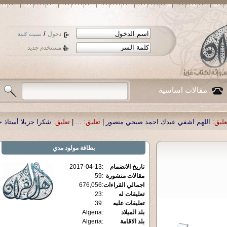
/
دخول
نسيت كلمة
مستخدم جديد
مقالات اساسية
احمد صبحي منصور
|
تعليق:
...
|
تعليق:
شكرا جزيلا أستاذ حمد الحمد .أكرمكم الله .
|
بطاقة
مولود مدي
تاريخ الانضمام
:
2017-04-13
مقالات منشورة
:
59
اجمالي القراءات
:
676,056
تعليقات له
:
23
تعليقات عليه
:
39
بلد الميلاد
:
Algeria
بلد الاقامة
:
Algeria