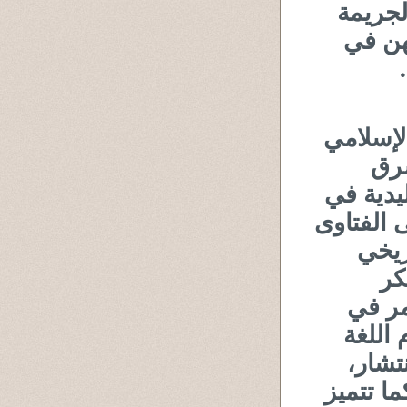
لجريمة
هن في
الإسلامي
شرق
يدية في
 الفتاوى
ريخي
كر
مر في
 اللغة
تشار،
ما تتميز