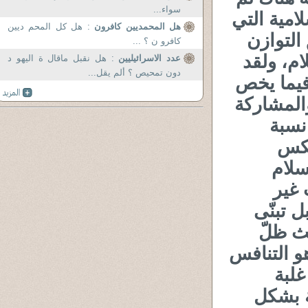
سواء...
امية التي
هل المحمديين كافرون
: هل كل المحم ديين
التوازن
كافرو ن ؟ ...
ام، ولقد
عدد الاسرائيليين
: هل نقبل ماقال ة اليهو د
دون تمحيص ؟ ألم يقل...
 فيما يخص
والمشاركة
نسبة
عكس
سلام
 غير
ل تبنّى
يث ظلّ
و التنافس
لبة
ة بشكل