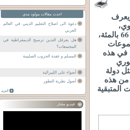
لي 25 مليونًا، ويعرف
احدث مقالات مولود مدي
وي،
دعوة الى اصلاح التعليم الديني في العالم
العربي
فيشكّل «المالاي» والسكّان الأصليون ما نسبته 66 بالمئة،
هل يعرقل التدين ترسيخ الديمقراطية في
ة، أما المجموعات
المجتمعات؟
ظام الحكم في هذه
المسلم و عقدة الحروب الصليبية
توري
ثل دولة
أضواء على الليبرالية
 من هذه
أصول نظرية التطور
ت المتبقية
فيديو مختار