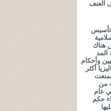
ى العنف
ي تأسيس
لامية
 هناك
المد
يين وأحكام
يزيا أكثر
فمنعت
» من
ي عام
غاء حكم
يها