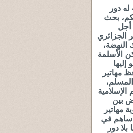
له دور
حكم، بحث
 أجل
ر الجزائري
 النهضة،
ن الأسلمة
 إليها
ظ مهاتير
المسلم،
 الإسلامية
ض بين
ة مهاتير
ا ساهم في
بلا دور