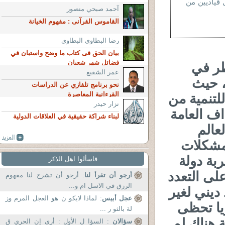
 قياديين من
آحمد صبحي منصور
القاموس القرآنى : مفهوم الخيانة
رضا البطاوى البطاوى
بيان الحق فى كتاب ما وضح واستبان في
ظر في
فضائل شهر شعبان
عمر الشفيع
، حيث
نحو برنامج تلفازي عن الدراسات
لتنمية من
القرءانية المعاصرة
نزار حيدر
ف العامة
لبناء شراكة حقيقية في العلاقات الدولية
عالم
لمشكلات
بة دولة
فاسألوا اهل الذكر
على التعدد
أرجو أن تقرأ لنا
: أرجو أن تشرح لنا مفهوم
ديني لغير
الرزق في الاسل ام و...
عجل أبيس
: لماذا لايكو ن هو العجل المرم وز
يا تحظى
لة بالثو ر ...
ة هناك لم
سؤالان
: السؤا ل الأول : أرى إن الحري ق