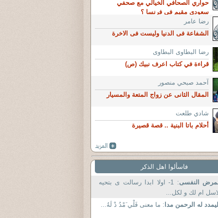
حواري الصحافي الخيالي مع صحفي
سعودي مقيم في فرنسا ؟
رضا عامر
الشفاعة فى الدنيا وليست فى الاخرة
رضا البطاوى البطاوى
قراءة في كتاب اعرف نبيك (ص)
آحمد صبحي منصور
المقال الثانى عن زواج المتعة والمسيار
شادي طلعت
أحلام باتا البنية .. قصة قصيرة
فاسألوا اهل الذكر
لمرض النفسى
: 1- اولا ابدا رسالت ى بتحيه
اسل ام لك و لكل...
يمدد له الرحمن مدا
: ما معنى فَلْي َمْدُ دْ لَهُ...