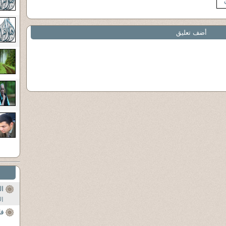
أضف تعليق
ا
ال
فل