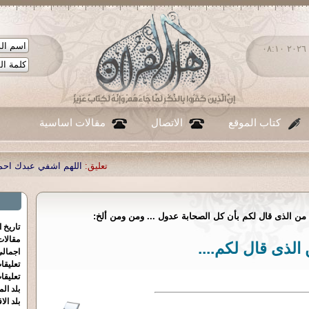
الأحد ٠٩ - أغسطس - ٢٠٢٦ ٠٨:١٠
كتاب الموقع
الاتصال
مقالات اساسية
تعليق:
اللهم اشفي عبدك احمد صبحي منصو
. من الذى قال لكم بأن كل الصحابة عدول ... ومن ومن ألخ:
تاريخ 
مقالا
الذى قال لكم....
اجمالي
تعليقا
تعليقا
بلد الم
بلد الا