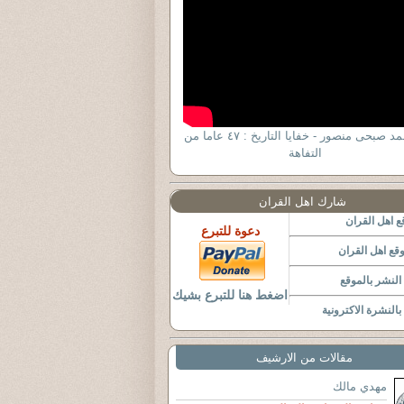
د. أحمد صبحى منصور - خفايا التاريخ : ٤٧ عاما من
التفاهة
شارك اهل القران
 اهل القران
دعوة للتبرع
قع اهل القران
لنشر بالموقع
اضغط هنا للتبرع بشيك
النشرة الاكترونية
مقالات من الارشيف
مهدي مالك