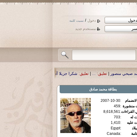
/
دخول
نسيت كلمة
مستخدم جديد
ر
|
تعليق:
...
|
تعليق:
شكرا جزيلا أستاذ حمد الحمد .أكرمكم الله .
|
تعليق:
نسأل الله
بطاقة
محمد صادق
الانضمام
:
2007-10-30
ت منشورة
:
459
 القراءات
:
8,618,561
ت له
:
703
ت عليه
:
1,410
يلاد
:
Egypt
قامة
:
Canada