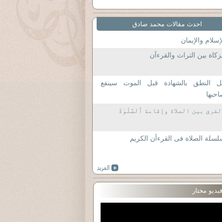
احدث مقالات محمد صادق
إسلام والإيمان
زكاة بين التراث والقرءآن
ل النطق بالشهادة قبل الموت سينفع
حبها
فرق بين الصلاة وإقامة ٱلصَّلَوٰةَ
سلة الصلاة فى القرءأن الكريم
يديو مختار