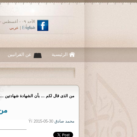
صباحاً
English
|
عربي
الرئيسية
عن القرانيين
من الذى قال لكم ... بأن الشهادة شهادتين ..
من 
محمد صادق
Ýí 2015-05-30