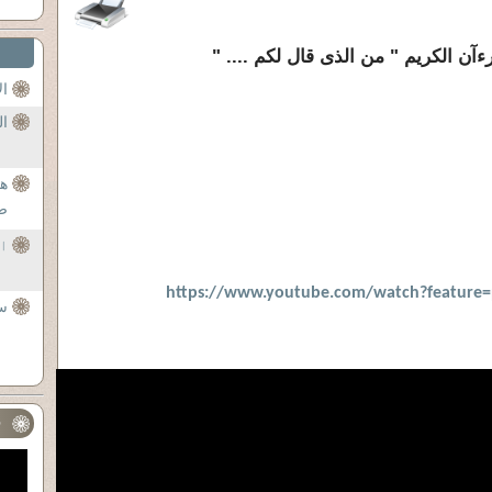
ال
ال
ه
صا
ال
https://www.youtube.com/watch?feature
سل
ف