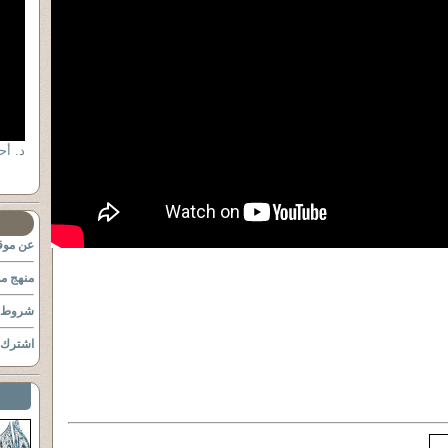
عن موقع
منهج مو
شروط ا
اشترك ب