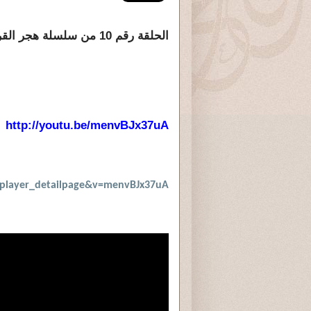
الحلقة رقم 10 من سلسلة هجر القرءآن الكريم " من الذى قال لكم .... "
http://youtu.be/menvBJx37uA
=player_detailpage&v=menvBJx37uA