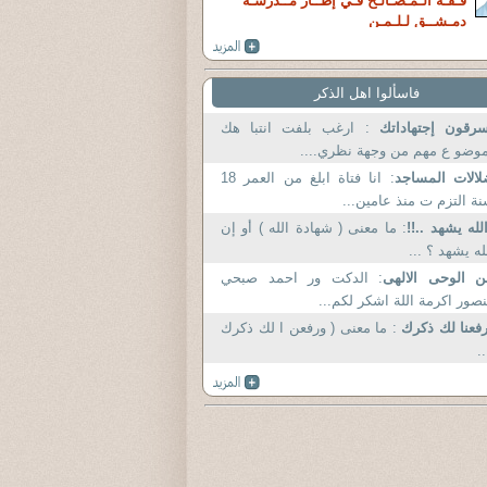
فـقـه الـمـصـالـح فـي إطــار مــدرسـة
دمـشــق لـلـمـن
فاسألوا اهل الذكر
سرقون إجتهاداتك
: ارغب بلفت انتبا هك
وضو ع مهم من وجهة نظري....
الات المساجد
: انا فتاة ابلغ من العمر 18
ة التزم ت منذ عامين...
لله يشهد ..!!
: ما معنى ( شهادة الله ) أو إن
له يشهد ؟ ...
 الوحى الالهى
: الدكت ور احمد صبحي
صور اكرمة اللة اشكر لكم...
فعنا لك ذكرك
: ما معنى ( ورفعن ا لك ذكرك
).