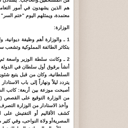
من المستحقين.والحاجب: يستأذن لذو
هم الذين يشهدون في أمور التعام
معتمدة، ويمثلهم اليوم "ختم السر" 
الوزارة:
1 ـ والوزارة أهم وظيفة ديوانية، 
بتكاثر الطائفة المملوكية وتشعب سل
2 ـ وكانت سلطة الوزير واسعة ثم 
أنشأ برقوق أول سلطان في الدولة ال
السلطانية، وكان من قبل يتبع شئو
يتردد ليلاً ونهاراً إلى باب الاستا
أصبحت موزعة بين أربعة: كاتب الس
من الوزارة التوقيع على القصص ( أى
وأخذ الاستادار من الوزارة التصر
كشف الأقاليم أو التفتيش على ال
المصريةأو ولاة النواحى، وفي كثير م