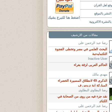
قع اهل القران
لنشر بالموقع
اضغط هنا للتبرع بشيك
النشرة الاكترونية
مقالات من الارشيف
رضا عبد الرحمن على
البحث العلمي في مصر وتخطى الفجوة
التكنولوجية
Inactive User
الحاكم العربى لزقة بغراء
مهدي مالك
الذكرى 49 لانطلاق المسيرة الخضراء
المباركة اية دروس ف
رضا البطاوى البطاوى
نقد جزء فيه من روى من الصحابة في
الكبائر
رضا عبد الرحمن على