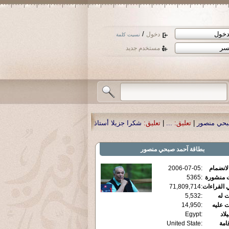
/
دخول
نسيت كلمة
مستخدم جديد
شكرا جزيلا أستاذ حمد الحمد .أكرمكم الله .
|
تعليق:
نسأل الله تعالى أن يمن بالشف
بطاقة
آحمد صبحي منصور
الانضمام
:
2006-07-05
ت منشورة
:
5365
 القراءات
:
71,809,714
ت له
:
5,532
ت عليه
:
14,950
يلاد
:
Egypt
قامة
:
United State