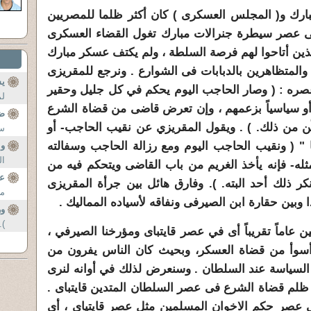
ارك و( المجلس العسكرى ) كان أكثر ظلما للمصريين
ى عصر سيطرة جنرالات مبارك تغول القضاء العسكرى
لذين أتاحوا لهم فرصة السلطة ، ولم يكتف عسكر مبارك
 والمتظاهرين بالدبابات فى الشوارع . ونرجع للمقريزى
ي
ه : ( وصار الحاجب اليوم يحكم في كل جليل وحقير
لم
أو سياسياً بزعمهم ، وإن تعرض قاضى من قضاة الشرع
ضل
ن من ذلك. ) . ويقول المقريزي عن نقيب الحاجب- أو
سن
 " ( ونقيب الحاجب اليوم ومع رزالة الحاجب وسفالته
وا
ال
مثله- فإنه يأخذ الغريم من باب القاضى ويتحكم فيه من
عن
نكر ذلك أحد البته. ). وفارق هائل بين جرأة المقريزى
من
وبين حقارة ابن الصيرفى ونفاقه لأسياده المماليك .
ور
..
اثين عاماً تقريباً أى في عصر قايتباى ومؤرخنا الصيرفي ،
سوأ من قضاة العسكر، وبحيث كان الناس يفرون من
لسياسة عند السلطان . وسنعرض لذلك في أوانه لنرى
لم قضاة الشرع فى عصر السلطان المتدين قايتباى .
 عصر حكم الاخوان المسلمين مثل عصر قايتياى ، أى