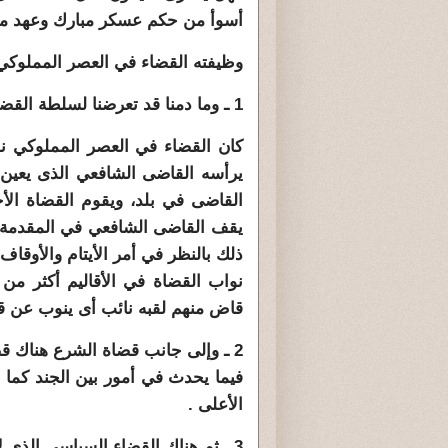
أسوأ من حكم عسكر مبارك وعهد مبا
وظيفته القضاء في العصر المملوكي
1 ـ وما دمنا قد تعرضنا لسلطة القضاء في العصر المملوكي فلنعط عنها فكرة سريعة.
كان القضاء في العصر المملوكي 
يرأسه القاضى الشافعي الذى يعين ن
القاضى في بلد، ويقوم القضاة الأحن
يقف القاضى الشافعي في المقدمة ع
ذلك بالنظر في أمر الأيتام والأوقا
نواب القضاة في الأقاليم أكثر من
قاض منهم لقبه نائب أى ينوب عن قا
2 ـ وإلى جانب قضاة الشرع هناك ق
فيما يحدث في أمور بين الجند كما 
الأعلى .
3 ـ ثم هناك القضاء السياسي الذى ل