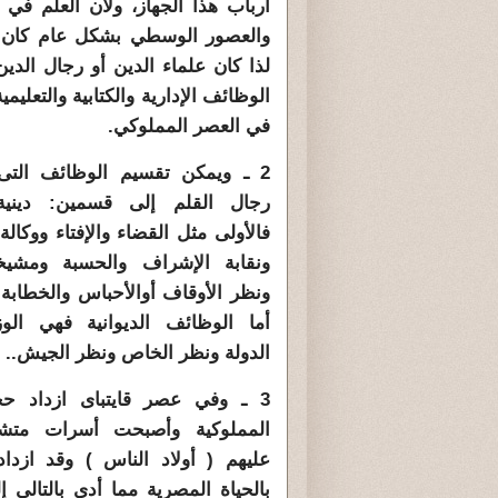
أرباب هذا الجهاز، ولأن العلم في 
والعصور الوسطي بشكل عام كان علما
لذا كان علماء الدين أو رجال الدي
الوظائف الإدارية والكتابية والتعليمي
في العصر المملوكي.
2 ـ ويمكن تقسيم الوظائف التى 
رجال القلم إلى قسمين: دينية و
فالأولى مثل القضاء والإفتاء ووكالة
ونقابة الإشراف والحسبة ومشيخ
ونظر الأوقاف أوالأحباس والخطابة 
أما الوظائف الديوانية فهي الو
الدولة ونظر الخاص ونظر الجيش.. إ
3 ـ وفي عصر قايتباى ازداد ح
المملوكية وأصبحت أسرات متش
عليهم ( أولاد الناس ) وقد ازداد
بالحياة المصرية مما أدى بالتالى إ