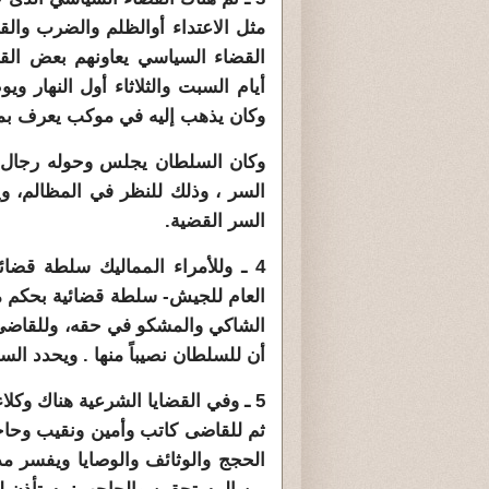
مثل الاعتداء أوالظلم والضرب والق
القضاء السياسي يعاونهم بعض القض
أيام السبت والثلاثاء أول النهار وي
وكان يذهب إليه في موكب يعرف ب
وكان السلطان يجلس وحوله رجال ا
السر ، وذلك للنظر في المظالم، وي
السر القضية.
4 ـ وللأمراء المماليك سلطة قضائي
العام للجيش- سلطة قضائية بحكم م
الشاكي والمشكو في حقه، وللقاضى
أن للسلطان نصيباً منها . ويحدد الس
5 ـ وفي القضايا الشرعية هناك وكل
ثم للقاضى كاتب وأمين ونقيب وحاج
الحجج والوثائف والوصايا ويفسر مدل