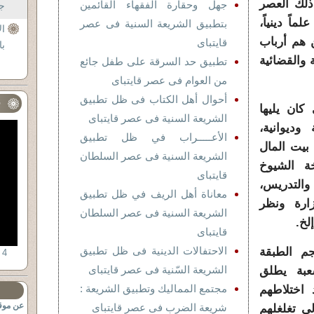
ذلك العصر
جهل وحقارة الفقهاء القائمين
جل
ً دينياً،
بتطبيق الشريعة السنية فى عصر
ال
ن هم أرباب
قايتباى
با
ة والقضائية
تطبيق حد السرقة على طفل جائع
من العوام فى عصر قايتباى
أحوال أهل الكتاب فى ظل تطبيق
ف
كان يليها
الشريعة السنية فى عصر قايتباى
ديوانية،
الأعـــــراب في ظل تطبيق
 بيت المال
الشريعة السنية فى عصر السلطان
ة الشيوخ
قايتباى
والتدريس،
معاناة أهل الريف في ظل تطبيق
زارة ونظر
الشريعة السنية فى عصر السلطان
لخ.
قايتباى
الاحتفالات الدينية فى ظل تطبيق
جم الطبقة
 4
الشريعة السّنية فى عصر قايتباى
عبة يطلق
مجتمع المماليك وتطبيق الشريعة :
 اختلاطهم
عن موقع
شريعة الضرب فى عصر قايتباى
لى تغلغلهم