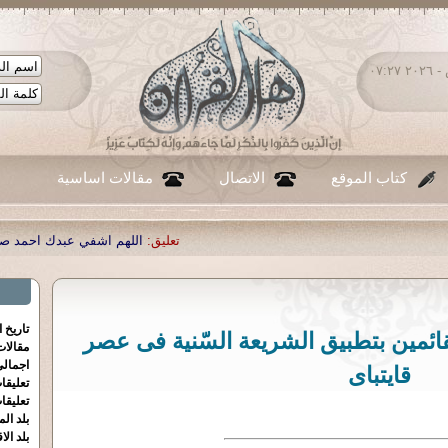
الجمعة ٠٧ - أغسطس - ٢٠٢٦ ٠٧:٢٧
كتاب الموقع
الاتصال
مقالات اساسية
تعليق:
اللهم اشفي عبدك احمد صبحي منصور
|
تعليق:
...
|
تعليق:
تاريخ 
ائمين بتطبيق الشريعة السّنية فى عصر
مقالا
اجمالي
قايتباى
تعليقا
تعليقا
بلد الم
بلد الا