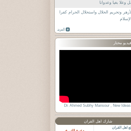
 وعلا بغيا وعدوانا
أزهر وتحريم الحلال واستحلال الحرام كفرا
لإسلام
يديو مختار
Dr. Ahmed Subhy Mansour , New Ideas
شارك اهل القران
 اهل القران
دعوة للتبرع