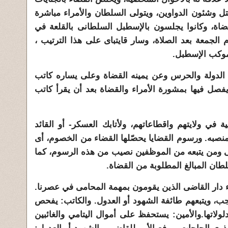
تل وشئون الدواوين، ويتولى السلطان والأمراء مباشرة
اة، وكانوا يجلسون بالإسطبل السلطانى بالقلعة في
وم الجمعة بعد الصلاة، وسار قايتباى على هذا الترتيب ،
موكب الإسطبل.
لدولة والحرس وعن يمينه القضاة وعلى يساره كاتب
فصل فيها بمشورة الأمراء والقضاة بعد أن يقرأ كاتب
ة في ولايتهم واقطاعاتهم، ولأتابك العسكر- أو القائد
نصبه. ورسوم القضايا يحصّلها القضاء من الخصوم، أى
 ومن يتبعه من الموظفين نصيب من هذه الرسوم، كما
لطان المبالغ المطلوبة من القضاة.
اء دار القاضى الذين يقومون بمهمة المحامى في عصرنا.
ب، ويتبعهم طائفة الشهود أو العدول. والكاتب: يفحص
ولاتها.والأمين: يستحفظ على أموال اليتامي والغائبين