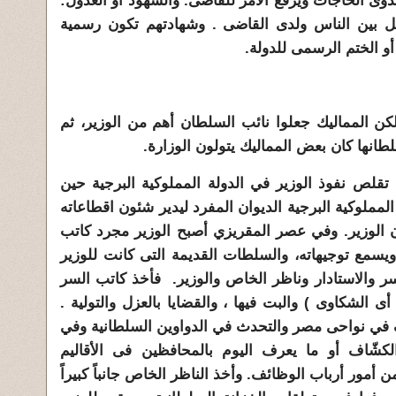
ى الحاجات ويرفع الأمر للقاضى. والشهود أو العدول:
ل بين الناس ولدى القاضى . وشهادتهم تكون رسمية
أو الختم الرسمى للدولة.
ولكن المماليك جعلوا نائب السلطان أهم من الوزير، ثم
طانها كان بعض المماليك يتولون الوزارة.
تقلص نفوذ الوزير في الدولة المملوكية البرجية حين
مملوكية البرجية الديوان المفرد ليدير شئون اقطاعاته
ن الوزير. وفي عصر المقريزي أصبح الوزير مجرد كاتب
دار ويسمع توجيهاته، والسلطات القديمة التى كانت للوزير
ر والاستادار وناظر الخاص والوزير. فأخذ كاتب السر
 الشكاوى ) والبت فيها ، والقضايا بالعزل والتولية .
ف في نواحى مصر والتحدث في الدواوين السلطانية وفي
كشّاف أو ما يعرف اليوم بالمحافظين فى الأقاليم
ن أمور أرباب الوظائف. وأخذ الناظر الخاص جانباً كبيراً