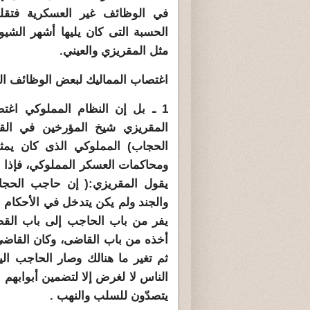
في الوظائف غير العسكرية فتقلد
الحسبة التى كان يليها أشهر الشيو
مثل المقريزي والعيني.
اغتصاب المماليك لبعض الوظائف الم
1 ـ بل إن النظام المملوكي 
المقريزي شيخ المؤرخين في الق
الحجاب) المملوكي الذى كان يمث
ومحاكمات العسكر المملوكي، فإذا
يقول المقريزي:( إن حاجب الحجا
والجند ولم يكن يتدخل في الأحكام 
يفر من باب الحاجب إلى باب القض
أخذه من باب القاضى، وكان القاضى
ثم تغير ما هنالك وصار الحاجب الي
الناس لا لغرض إلا لتضمين أبوابهم 
يتصدّون للسلب والنهب .