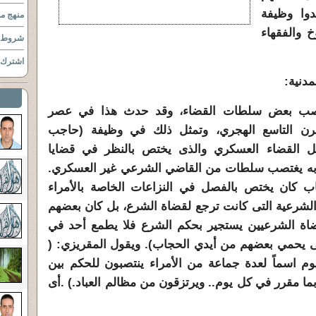
وا وظيفة
منهج مو
خ والفقهاء
شروط ا
اشترك ب
دنية:
اغتصب بعض سلطات القضاء، وقد حدث هذا في عصر
رن التاسع الهجري، وتمثل ذلك في وظيفة (حاجب
ل القضاء العسكري والذى يختص بالنظر في قضايا
 به يغتصب سلطات من القاضي الشرعي غير العسكري.
ب كان يختص بالفصل في النزاعات الخاصة بالأمراء
الشرعية التى كانت ترجع لقضاة الشرع، بل كان بعضهم
اة الشرعيين يستجير بحكم الشرع فلا يطمع أحد في
 يحمي بعضهم من أيدي الحجاب). ويقول المقريزي: (
وم اسماً لعدة جماعة من الأمراء ينتصبون للحكم بين
بما مقرر في كل يوم.. ويرتزقون من مظالم العباد.) .أى