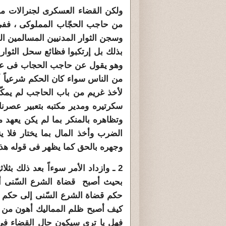
ولكن القضاء العسكرى لجنرالات مب
من حاجب الحجّاب المملوكى ، فف
وسجن الثوار المدنيين المسالمين ا
بذلك بل إرتكبوا فظائع سحل الثوار
وهو يقول عن حاجب الحجاب فى عصر
من الناس سواء كان الحكم شرعياً 
لأخذ غريم من باب الحاجب لم يمكّ
سكرتيره ومدير مكتبه بتعبير عصرنا
وتظاهره بالمنكر بما لم يكن يعهد 
الضرب وأخذ المال بما يختار فلا ي
وجهره بالحق كما يظهر فى قوله هذا 
2 ـ وازداد الأمر سوءاً بعد ذلك بثل
بحيث أصبح قضاة الشرع السّنى أ
حكم قضاة الشرع السّنى إلى حكم ا
كيف أصبح ظلم المماليك أهون من ظ
فهل يا ترى سيكون حال القضاء فى