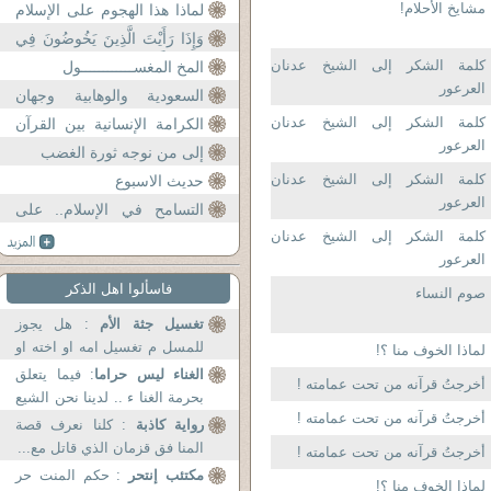
مشايخ الأحلام!
لماذا هذا الهجوم على الإسلام
ونبي الإسلام
وَإِذَا رَأَيْتَ الَّذِينَ يَخُوضُونَ فِي
آيَاتِنَا فَأَعْرِضْ عَنْهُم
كلمة الشكر إلى الشيخ عدنان
المخ المغســــــــــــول
العرعور
السعودية والوهابية وجهان
لإرهاب واحد
كلمة الشكر إلى الشيخ عدنان
الكرامة الإنسانية بين القرآن
العرعور
والدولة المدنية
إلى من نوجه ثورة الغضب
كلمة الشكر إلى الشيخ عدنان
حديث الاسبوع
العرعور
التسامح في الإسلام.. على
طريقة الحكومة السودانية!!
كلمة الشكر إلى الشيخ عدنان
العرعور
فاسألوا اهل الذكر
صوم النساء
تغسيل جثة الأم
: هل يجوز
للمسل م تغسيل امه او اخته او
لماذا الخوف منا ؟!
بنته ....
الغناء ليس حراما
: فيما يتعلق
أخرجتُ قرآنه من تحت عمامته !
بحرمة الغنا ء .. لدينا نحن الشيع
أخرجتُ قرآنه من تحت عمامته !
ة ...
رواية كاذبة
: كلنا نعرف قصة
المنا فق قزمان الذي قاتل مع...
أخرجتُ قرآنه من تحت عمامته !
مكتئب إنتحر
: حكم المنت حر
لماذا الخوف منا ؟!