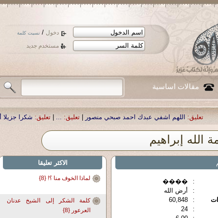
/
دخول
نسيت كلمة
مستخدم جديد
مقالات اساسية
اللهم اشفي عبدك احمد صبحي منصور
|
تعليق:
...
|
تعليق:
شكرا جزيلا أستاذ حمد ال
ة الله إبراهيم
الاكثر تعليقا
لماذا الخوف منا ؟! {8}
����
:
:
أرض الله
ات
:
60,848
كلمة الشكر إلى الشيخ عدنان
24
:
العرعور {8}