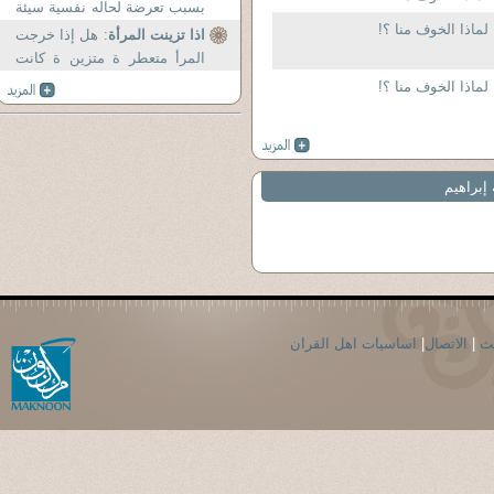
بسبب تعرضة لحاله نفسية سيئة
لماذا الخوف منا ؟!
جدا...
اذا تزينت المرأة
: هل إذا خرجت
المرأ متعطر ة متزين ة كانت
زانية...
لماذا الخوف منا ؟!
إبراهيم
حث
|
الاتصال
|
اساسيات اهل القران