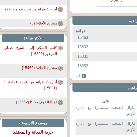
6.00
:
أخرجتُ قرآنه من تحت عمامته ! {7}
راهيم
مشايخ الأحلام! {3}
قراءة
15463
الاكثر قراءة
16802
كلمة الشكر إلى الشيخ عدنان
العرعور {16802}
15031
13552
مشايخ الأحلام! {15463}
أخرجتُ قرآنه من تحت عمامته !
راهيم
{15031}
على
لماذا الخوف منا ؟! {13552}
مازال الضحك مستمرا مع إدارة
الأزهر
موضوع الاسبوع -
مازال الضحك مستمرا مع إدارة
الأزهر
حرية الديانة و المعتقد