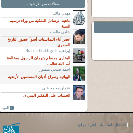
مقالات من الارشيف
مهدي مالك
ماهية الرسائل الملكية من وراء ترسيم
السنة
شادي طلعت
عصر آباء الثمانينيات أسوأ عصور التاريخ
المصري
إبراهيم دادي Brahim Daddi
البخاري ومسلم يتهمان الرسول بمخالفة
أمر الله تعالى.
آحمد صبحي منصور
البهائية وصراع أديان المسلمين الأرضية
عثمان محمد علي
الحساب على التفكير السيء :
حث
|
الاتصال
|
اساسيات اهل القران