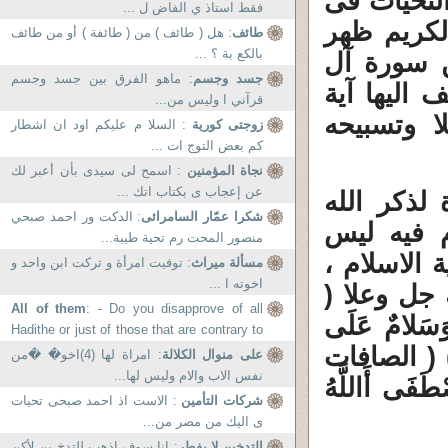
التحيات فى
فقط استاذ ي الفاض ل ...
الكريم ظهر
طائف
: هل ( طائف ) من ( طائفة ) أو من طائف
بالكع بة ؟ ...
لتشهد المذكور فى الآية 18 من سورة آل
جسد وجسم
: ماهو الفرق بين جسد وجسم
 اليها آية
قرآني ا وليس من...
ا وتسبيحه
زوجتى كورية
: السلا م عليكم اود ان اشطار
كم بعض التوج ات ...
نجاة المؤمنين
: اسمح لى سيدى بأن أعبر لك
عن إعجاب ى بكتاب اتك ...
لذكر الله
شكرا عمّار السامرائى
: الدكت ور احمد صبحي
م فيه ليس
منصور المحت رم تحية طيبة...
 الاسلام ،
مسألة ميراث
: توفيت امرأة و تركت ابن واحد و
اخوته ا ...
جل وعلا (
All of them
: - Do you disapprove of all
ِّكَ رَبِّ الْعِزَّةِ عَمَّا يَصِفُون َ (180) وَسَلامٌ عَلَى
Hadithe or just of those that are contrary to
ْعَالَمِينَ (182) ( الصافات
the Qur’an?...
على منوال الكلالة
: امراة لها (4)اخو� �من
نفس الاب والام وليس لها...
طَفَى أَاللَّهُ
شركات التأمين
: الاست اذ احمد صبحى تحيات
ى اليك من مصر من...
التدخين لا يفطر
: انا سوف اذهب للتدخ ين لأكن