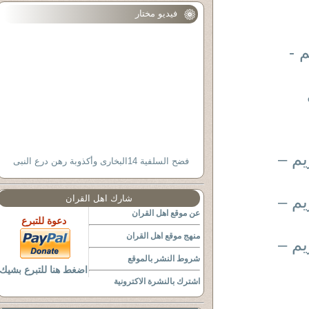
فيديو مختار
 -
يم –
فضح السلفية 14البخارى وأكذوبة رهن درع النبى
يم –
شارك اهل القران
عن موقع اهل القران
دعوة للتبرع
منهج موقع اهل القران
يم –
شروط النشر بالموقع
اضغط هنا للتبرع بشيك
اشترك بالنشرة الاكترونية