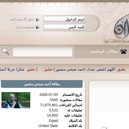
/
دخول
نسيت كلمة
مستخدم جديد
مقالات اساسية
 اشفي عبدك احمد صبحي منصور
|
تعليق:
...
|
تعليق:
شكرا جزيلا أستاذ حمد الحمد .أ
بطاقة
آحمد صبحي منصور
تاريخ الانضمام
:
2006-07-05
مقالات منشورة
:
5365
اجمالي القراءات
:
71,870,861
تعليقات له
:
5,532
تعليقات عليه
:
14,950
بلد الميلاد
:
Egypt
بلد الاقامة
:
United State