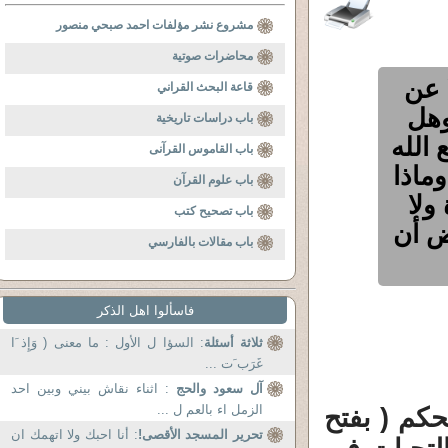
مشروع نشر مؤلفات احمد صبحي منصور
محاضرات صوتية
 عن
قاعة البحث القراني
وهل
باب دراسات تاريخية
 الله
باب القاموس القرآنى
ماذا
باب علوم القرآن
ولا
باب تصحيح كتب
ض أن
باب مقالات بالفارسي
فاسألوا اهل الذكر
ثلاثة أسئلة
: السؤا ل الأول : ما معنى ( وَإِذ َا
غَرَب َت ...
آل سعود والحج
: اثناء نقاش بيني وبين احد
الزمل اء بالعم ل ...
لحكم ( بفتح
تحرير المسجد الأقصى!
: أنا احبك ولا اتهمك ان