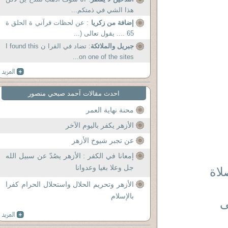
هذا الشي في ذمتكم...
إضافة من زكريا
: عن لحظات قرآني ة الحلق ة
65 .... يقول تعالى (...
جبريل والملائكة
: تضاد في القرا ن I found this
on one of the sites...
احدث مقالات آحمد صبحي منصور
محنة نهاية العمر
الأزهر يكفر باليوم الآخر
عن تجبر شيوخ الأزهر
إمعانا في الكفر : الأزهر يصُدّ عن سبيل الله
جل وعلا بغيا وعدوانا
ى الصلاة
الأزهر وتحريم الحلال واستحلال الحرام كفرا
بالإسلام
ى