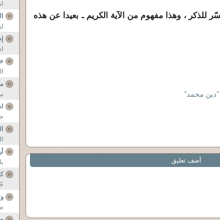
اص
سّر للذكر ، وهذا مفهوم من الآية الكريم ـ بعيدا عن هذه
ال
لق
إض
اض
خي
ال
مق
 "دين محمد"
مق
ا
حض
ال
ال
أر
أضف تعليق
با
كل
حْ
و
صع
صد