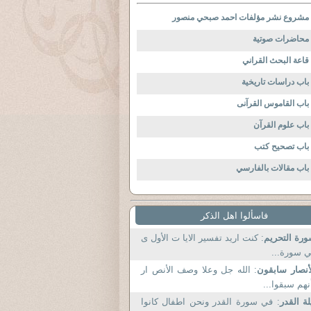
مشروع نشر مؤلفات احمد صبحي منصور
محاضرات صوتية
قاعة البحث القراني
باب دراسات تاريخية
باب القاموس القرآنى
باب علوم القرآن
باب تصحيح كتب
باب مقالات بالفارسي
فاسألوا اهل الذكر
رة التحريم
: كنت اريد تفسير الايا ت الأول ى
 سورة...
أنصار سابقون
: الله جل وعلا وصف الأنص ار
نهم سبقوا...
لة القدر
: في سورة القدر ونحن اطفال كانوا