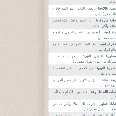
حاب...
تحية باالانحناء
: بعض الناس عند الملا قاة (
اءا لآخر ) يقبل...
افة من زكريا
: عن الحلق ة 59 : هذه ليست
افة ولكن اعادة...
بة قوية
: أعجبن ى برنام ج الحمل ة لزواج
مسل مة من...
ام ابراهيم
: هل البيت الحرا م الكعب ة هو
ام ابراه يم ...
سطورة تفضيل النبى
: انا قرأت ما كتبته
رتك في عدم القول بتفضي ل ...
شجرة النبوية
: هل الحدي ث عن الشجر ة
نبو ية وانها...
بعة أسئلة
: السؤا ل الأول : هل نفهم القرآ ن
لمع اجم ...
مات الله جل وعلا
: الايت ين ,,قُلْ لَوْ كَانَ الْبَ
رُ ...
ثيابك فطهر
: قرأت لك مقالا ريّحن ى عن
وبا ت رجل عجوز من...
اق الزوجة
: هل صداق المرأ ة له حد في