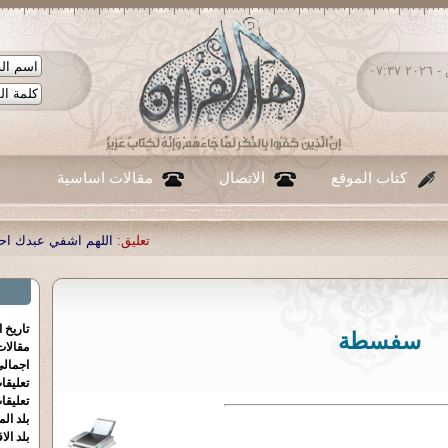
السبت ٠٨ - أغسطس - ٢٠٢٦ ٠٧:٣٧
كتاب الموقع
الاتصال
مقالات اساسية
تعليق:
اللهم اشفي عبدك احمد صبحي منصور
|
ت
تاريخ 
سفسطة
مقالا
اجمالي
تعليقا
تعليقا
بلد الم
بلد الا