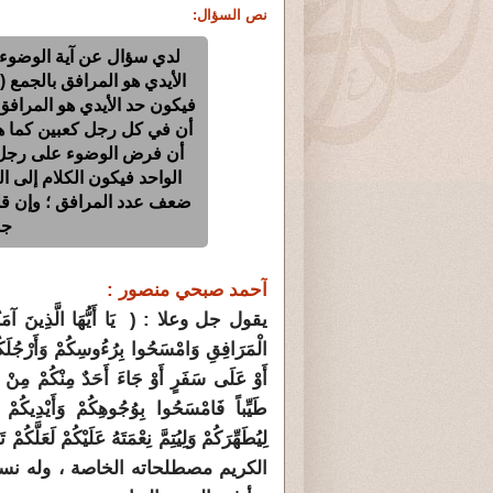
نص السؤال:
لدي سؤال عن آية الوضوء و
الأيدي هو المرافق بالجمع
فيكون حد الأيدي هو المرافق) 
أن في كل رجل كعبين كما هو
أن فرض الوضوء على رجل وا
الواحد فيكون الكلام إلى ا
ضعف عدد المرافق ؛ وإن قلن
جم
آحمد صبحي منصور :
يقول جل وعلا : ( يَا أَيُّهَا الَّذِينَ آمَنُوا 
الْمَرَافِقِ وَامْسَحُوا بِرُءُوسِكُمْ وَأَرْجُلَكُمْ
أَوْ عَلَى سَفَرٍ أَوْ جَاءَ أَحَدٌ مِنْكُمْ مِنْ ال
طَيِّباً فَامْسَحُوا بِوُجُوهِكُمْ وَأَيْدِيكُمْ م
الكريم مصطلحاته الخاصة ، وله نسق