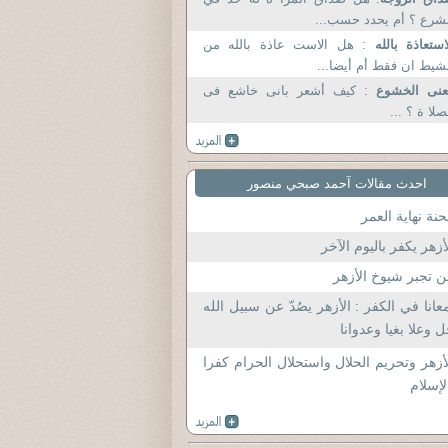
شرع ؟ أم يحدد حسب...
استعاذة بالله
: هل الاست عاذة بالله من
شيط ان فقط أم أيضا...
عنى الخشوع
: كيف أشعر بانى خاشع فى
صلا ة ؟ ...
احدث مقالات آحمد صبحي منصور
نة نهاية العمر
أزهر يكفر باليوم الآخر
 تجبر شيوخ الأزهر
عانا في الكفر : الأزهر يصُدّ عن سبيل الله
 وعلا بغيا وعدوانا
أزهر وتحريم الحلال واستحلال الحرام كفرا
لإسلام