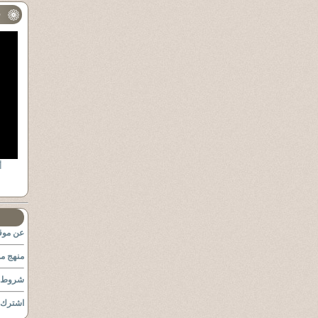
ف
أ
عن موقع
منهج مو
شروط ا
اشترك ب