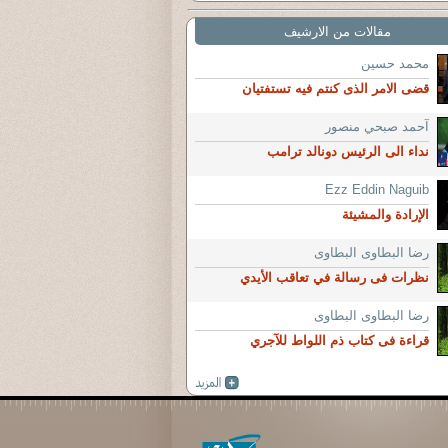
مقالات من الارشيف
محمد حسين
قضى الامر الذى كنتم فيه تستفتيان
آحمد صبحي منصور
نداء الى الرئيس دونالد ترامب
Ezz Eddin Naguib
الإرادة والمشيئة
رضا البطاوى البطاوى
نظرات فى رسالة في تعاقب الأيدي
رضا البطاوى البطاوى
قراءة فى كتاب ذم اللواط للآجري