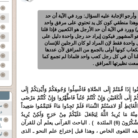
أرجو الإجابة عليه السؤال: ورد في الآية أن حد
 (وهذا منطقي كون كل يد تحتوي على مرفق واحد
وورد في الآية أن حد الأرجل هو الكعبين فإذا قلنا
 المشهور فيكون إيراد حد رجل واحدة دليل على
حدة فقط لإن المراد لو كان الرجلين للإنسان
لكعاب كونها أولى بالجمع من المرافق لأن عددها
ا أن في كل رجل كعب واحد فلماذا لم تجمع كما
عت نظيرتها المرافق .
إِذَا قُمْتُمْ إِلَى الصَّلاةِ فَاغْسِلُوا وُجُوهَكُمْ وَأَيْدِيَكُمْ إِلَى
 إِلَى الْكَعْبَيْنِ وَإِنْ كُنْتُمْ جُنُباً فَاطَّهَّرُوا وَإِنْ كُنْتُمْ مَرْضَى
ْغَائِطِ أَوْ لامَسْتُمْ النِّسَاءَ فَلَمْ تَجِدُوا مَاءً فَتَيَمَّمُوا صَعِيداً
سو
في
ِنْهُ مَا يُرِيدُ اللَّهُ لِيَجْعَلَ عَلَيْكُمْ مِنْ حَرَجٍ وَلَكِنْ يُرِيدُ
ال
لِيُطَهِّرَكُمْ وَلِيُتِمَّ نِعْمَتَهُ عَلَيْكُمْ لَعَلَّكُمْ تَشْكُرُونَ (6) الملئدة ) . الباحث القرآنى يعلم أن للقرآن
بأ
ه اللغوى الخاص ، وهذا قبل إختراع علم النحو ـ الذى
لي