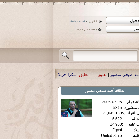
/
دخول
نسيت كلمة
مستخدم جديد
عليق:
...
|
تعليق:
شكرا جزيلا أستاذ حمد الحمد .أكرمكم الله .
|
تعليق:
نسأل الله تع
بطاقة
آحمد صبحي منصور
الانضمام
:
2006-07-05
ت منشورة
:
5365
 القراءات
:
71,845,150
ت له
:
5,532
ت عليه
:
14,950
يلاد
:
Egypt
قامة
:
United State