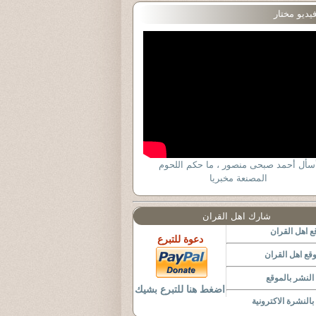
يديو مختار
سأل أحمد صبحى منصور ، ما حكم اللحوم
المصنعة مخبريا
شارك اهل القران
 اهل القران
دعوة للتبرع
قع اهل القران
لنشر بالموقع
اضغط هنا للتبرع بشيك
النشرة الاكترونية