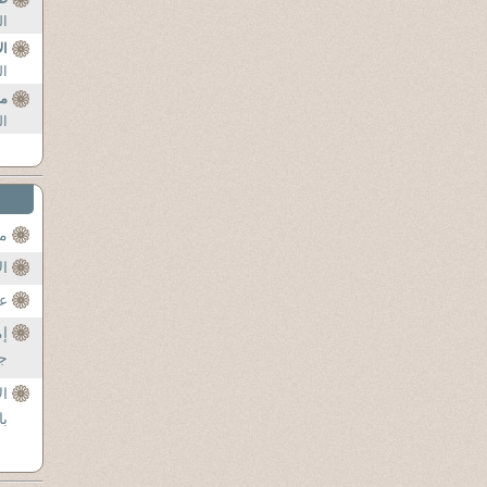
ال
ال
ال
م
ال
مح
ال
عن
إم
جل
ال
با