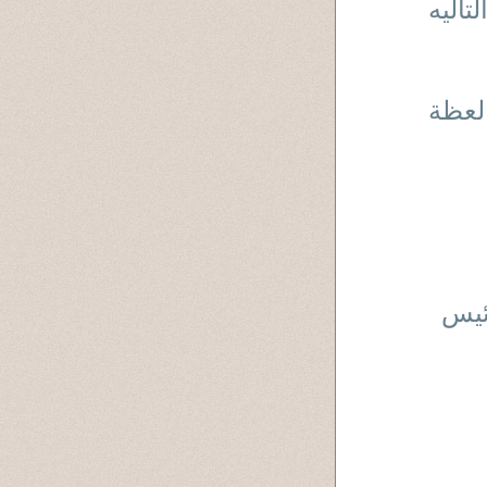
أليه
لعظة
ئيس