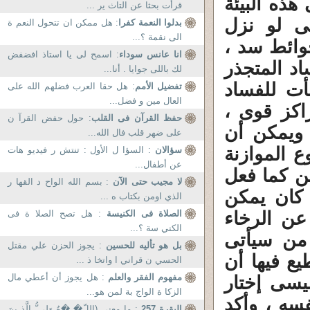
ذه البيئة
قرأت بحثا عن التاث ير ...
تى لو نزل
بدلوا النعمة كفرا
: هل ممكن ان تتحول النعم ة
الى نقمة ؟...
وائط سد ،
انا عانس سوداء
: اسمح لى يا استاذ افضفض
اد المتجذر
لك باللى جوايا . أنا...
أت للفساد
تفضيل الأمم
: هل حقا العرب فضلهم الله على
العال مين و فضل...
اكز قوى ،
حفظ القرآن فى القلب
: حول حفض القرآ ن
 ويمكن أن
على ضهر قلب فال الله...
 الموازنة
سؤالان
: السؤا ل الأول : تنتش ر فيديو هات
عن أطفال...
من كما فعل
لا مجيب حتى الآن
: بسم الله الواح د القها ر
كان يمكن
الذي اومن بكتاب ه ...
عن الرخاء
الصلاة فى الكنيسة
: هل تصح الصلا ة فى
الكني سة ؟...
 من سيأتى
بل هو تأليه للحسين
: يجوز الحزن علي مقتل
ع فيها أن
الحسي ن قراني ا واتخا ذ ...
مفهوم الفقر والعلم
: هل يجوز أن أعطي مال
يسى إختار
الزكا ة الواج بة لمن هو...
سه ، وأكد
البقرة 257
: ما معنى (اللّ� �هُ وَلِي ُّ الَّذ ِينَ