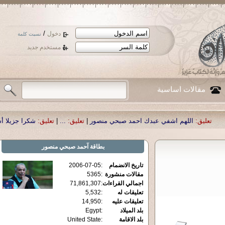
/
دخول
نسيت كلمة
مستخدم جديد
مقالات اساسية
اشفي عبدك احمد صبحي منصور
|
تعليق:
...
|
تعليق:
شكرا جزيلا أستاذ حمد الحمد .أك
بطاقة
آحمد صبحي منصور
تاريخ الانضمام
:
2006-07-05
مقالات منشورة
:
5365
اجمالي القراءات
:
71,861,307
تعليقات له
:
5,532
تعليقات عليه
:
14,950
بلد الميلاد
:
Egypt
بلد الاقامة
:
United State