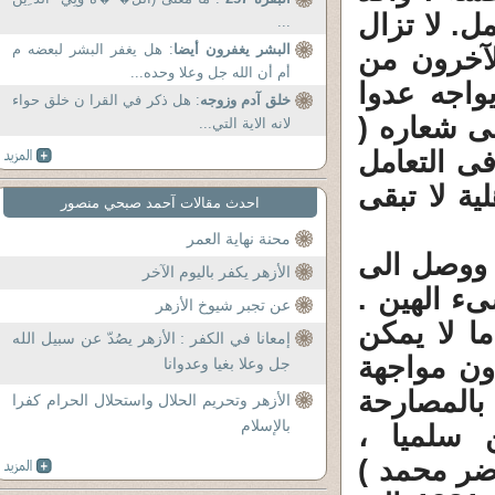
. لا تزال
...
البشر يغفرون أيضا
: هل يغفر البشر لبعضه م
لآخرون من
أم أن الله جل وعلا وحده...
واجه عدوا
خلق آدم وزوجه
: هل ذكر في القرا ن خلق حواء
بى شعاره (
لانه الاية التي...
ى التعامل
ية لا تبقى
احدث مقالات آحمد صبحي منصور
محنة نهاية العمر
 ووصل الى
الأزهر يكفر باليوم الآخر
ىء الهين .
عن تجبر شيوخ الأزهر
ا لا يمكن
إمعانا في الكفر : الأزهر يصُدّ عن سبيل الله
ون مواجهة
جل وعلا بغيا وعدوانا
المصارحة
الأزهر وتحريم الحلال واستحلال الحرام كفرا
بالإسلام
 سلميا ،
اضر محمد )