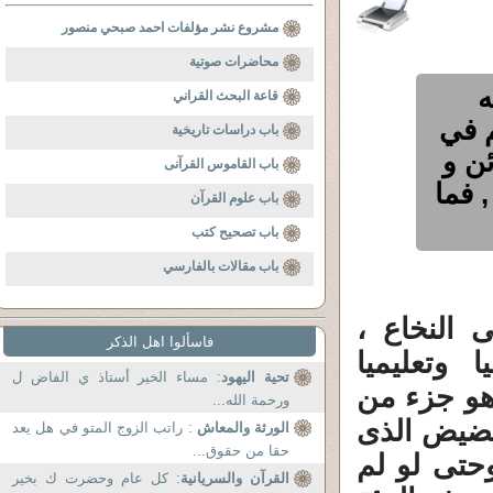
مشروع نشر مؤلفات احمد صبحي منصور
محاضرات صوتية
ه
قاعة البحث القراني
 في
باب دراسات تاريخية
ن و
باب القاموس القرآنى
 فما
باب علوم القرآن
باب تصحيح كتب
باب مقالات بالفارسي
 النخاع ،
فاسألوا اهل الذكر
 وتعليميا
تحية اليهود
: مساء الخير أستاذ ي الفاض ل
هو جزء من
ورحمة الله...
حضيض الذى
الورثة والمعاش
: راتب الزوج المتو في هل يعد
حقا من حقوق...
ر بالتدريج بعد انقلاب 1952 . وحتى لو لم
القرآن والسريانية
: كل عام وحضرت ك بخير