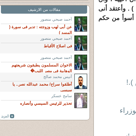
 . وأعتقد أنى
مقالات من الارشيف
ه أسوأ من حكم
آحمد صبحي منصور
عن أبى لهب وزوجته : تدبر فى سورة (
المسد )
آحمد صبحي منصور
فى اصلاح الأقباط
آحمد صبحي منصور
الاخوان المسلمون يطبقون شريعتهم
الوهابية فى مصر الليب�
أنيس محمد صالح
.!
أطلقوا سراح/ محمد عبدالله نصر.. يا
سيسي
سامح عسكر
تحذير للرئيس السيسي وأنصاره
وزراء