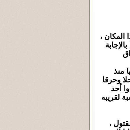
 المكان ،
الإجابة
ق
 منذ
ا وحرقا
ا أحد
بة لقريبه
قتول ،