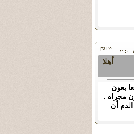
[73140]
في الأحد ٠٦ - أكتوبر - ٢٠١٣ ١٢:٠٠
أهلا
عا بعون
ون مجراه .
الدم أن