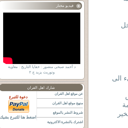
فيديو مختار
خل
د أحمد صبحى منصور : خفايا التاريخ : معاوية
وتوريث يزيد ج ٢
ء الى
شارك اهل القران
عن موقع اهل القران
دعوة للتبرع
ة
منهج موقع اهل القران
خير
شروط النشر بالموقع
اضغط هنا للتبرع بشيك
اشترك بالنشرة الاكترونية