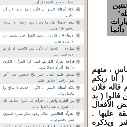
يستلز م حتما الغسو ل أو...
لجنتين
ثلاثة أسئلة
: السؤ ال الأول : هل يجوز لى أن
له"
أتناز ل ...
عبارات
ليس نجسا
: هل ما يخرج من الإنس ان نتيجة
دائما
الشهو ة( المني...
الانبياء 4
: قال ربي يعلم القول في السما ء و
الارض و هو...
سؤالان
: السؤا ل الأول من الاست اذ كريم
الاند لسى :...
قراءة القرآن الكريم
: كيف أقرأ القرأ ن الكري
اس ، منهم
م ’ هل أقرأه كاملا من...
سايق عليك النبى
: حين يلحّ شخص على آخر
 أنا ربكم
يقول راجيا ( سايق عليك...
 قاله فلان
ثلاثة أسئلة
: السؤ ال الأول : حديث ( تناكح وا
تناسل وا ...
 قالوا ( يد
بين القرية والقرن
: قرأت فى فتوى سابقة لك
ض الأفعال
ان القري ة تعنى الدول ة ...
ة عليها .
القرآن للعالمين
: هناك وجهة نظر مثيرة استوق
فتني بخصوص...
شر ويذكره
وما قتلوه وما صلبوه
: لماذا قدم الله فى كتابه