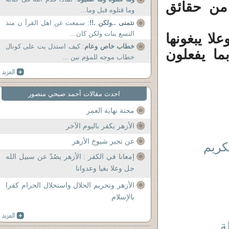
 من حقائق
وما قتلوه قبل وما...
نتمنى ..ولكن .!!
: سمعت عن اهل القرآ ن منذ
التسع ينات ولكن كان...
لا يبغونها
خطاب خاص وعام
: كيف استدل يت على كونال
ما يفعلون
خطاب موجه للمؤم نين ...
احدث مقالات آحمد صبحي منصور
محنة نهاية العمر
الأزهر يكفر باليوم الآخر
عن تجبر شيوخ الأزهر
لكريم
إمعانا في الكفر : الأزهر يصُدّ عن سبيل الله
جل وعلا بغيا وعدوانا
الأزهر وتحريم الحلال واستحلال الحرام كفرا
بالإسلام
ة