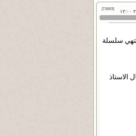
[73893]
في الأحد ٠٢ - مارس - ٢٠١٤ ١٢:٠٠
تنتهي سلسلة
ل الاستاذ