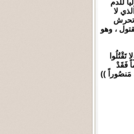
يا للدم
لذي لا
 تحرش
تول ، وهو
قْتُلُوا
اً فَقَدْ
انَ مَنصُوراً ))