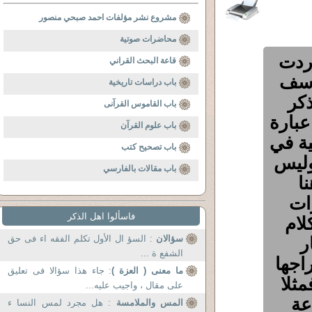
مشروع نشر مؤلفات احمد صبحي منصور
محاضرات صوتية
ردت
قاعة البحث القراني
وسف
باب دراسات تاريخية
ذكر
باب القاموس القرآنى
ن عبارة
باب علوم القرآن
ية في
باب تصحيح كتب
وليس
باب مقالات بالفارسي
ا
ات
فاسألوا اهل الذكر
لام
ر
سؤالان
: السؤ ال الأول تكلم الفقه اء فى حق
الشفع ة ...
اجها
ما معنى ( العزة )
: جاء هذا سؤالا فى تعليق
مثلا
على مقال ، واجيب عليه...
عة
المس والملامسة
: هل مجرد لمس النسا ء