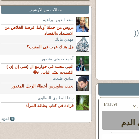
مقالات من الارشيف
سعد الدين ابراهيم
دروس من حملة أوباما: فرصة الخلاص من
(
الاستبداد والفساد
مهدي مالك
هل هناك عرب في المغرب؟
آحمد صبحي منصور
النبى محمد فى حوارمع ال (سى إن إن )
الكهنوت يصّد الناس ع�
شادي طلعت
نجيب ساويرس أخطاءُ الرجل المغدور
رضا البطاوى البطاوى
[73139]
قراءة فى كتاب بطاقة المرأة
 أكتوبر - ٢٠١٣
 الدم