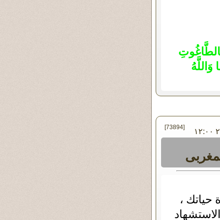
بِالطَّاغُوتِ
 وَاللَّهُ
[73894]
في الأحد ٠٢ - مارس - ٢٠١٤ ١٢:٠٠
لمغربى
 حياتك ،
الاستشهاد