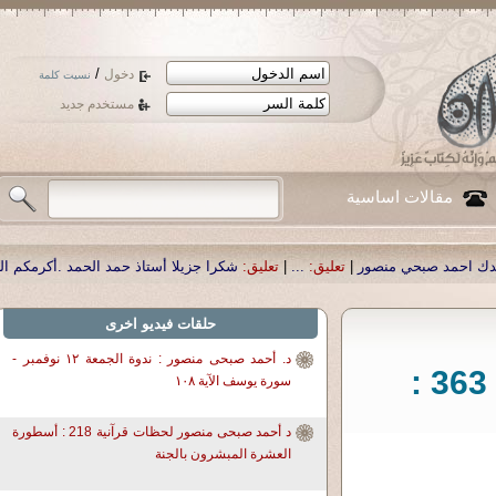
/
دخول
نسيت كلمة
مستخدم جديد
مقالات اساسية
ليق:
...
|
تعليق:
شكرا جزيلا أستاذ حمد الحمد .أكرمكم الله .
|
تعليق:
نسأل الله تعا
حلقات فيديو اخرى
د. أحمد صبحى منصور : ندوة الجمعة ١٢ نوفمبر -
د. أحمد صبحى منصور: لحظات قرآنية 363 :
سورة يوسف الآية ١٠٨
د أحمد صبحى منصور لحظات قرآنية 218 : أسطورة
العشرة المبشرون بالجنة