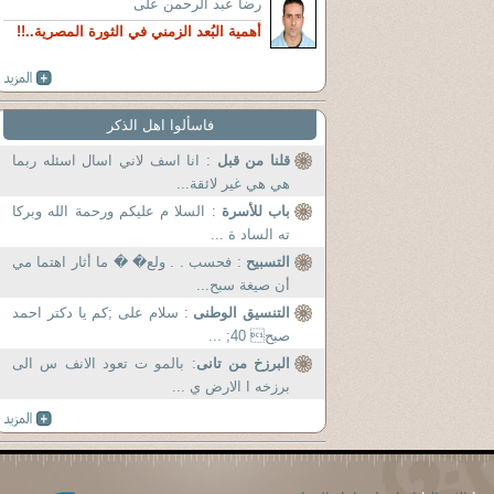
رضا عبد الرحمن على
أهمية البُعد الزمني في الثورة المصرية..!!
فاسألوا اهل الذكر
قلنا من قبل
: انا اسف لاني اسال اسئله ربما
هي هي غير لائقة...
باب للأسرة
: السلا م عليكم ورحمة الله وبركا
ته الساد ة ...
التسبيح
: فحسب . . ولع� � ما أثار اهتما مي
أن صيغة سبح...
التنسيق الوطنى
: سلام علی ;کم یا دکتر احمد
صبح 40; ...
البرزخ من تانى
: بالمو ت تعود الانف س الى
برزخه ا الارض ي ...