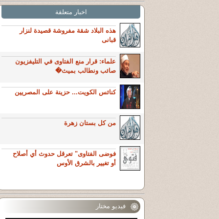
اخبار متعلقة
هذه البلاد شقة مفروشة قصيدة لنزار
قبانى
علماء: قرار منع الفتاوى في التليفزيون
صائب ونطالب بميث�
كنائس الكويت... حزينة على المصريين
من كل بستان زهرة
فوضى الفتاوى" تعرقل حدوث أي أصلاح
أو تغيير بالشرق الأوس
فيديو مختار