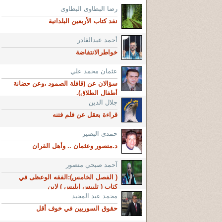
رضا البطاوى البطاوى
نفد كتاب الأربعين البلدانية
أحمد عبدالقادر
خواطرالانتفاضة
عثمان محمد علي
سؤالان عن (قافلة الصمود ،وعن حضانة
أطفال الطلاق).
جلال الدين
قراءة بعقل عن فلم فتنه
حمدى البصير
د.منصور وعثمان .. وأهل القران
آحمد صبحي منصور
( الفصل الخامس):الفقه الوعظى في
كتاب ( تلبيس إبليس ) لإبن
محمد عبد المجيد
حقوق السوريين في خوف أقل