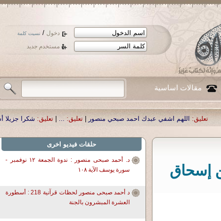
/
دخول
نسيت كلمة
مستخدم جديد
مقالات اساسية
ك احمد صبحي منصور
|
تعليق:
...
|
تعليق:
شكرا جزيلا أستاذ حمد الحمد .أكرمكم الله
حلقات فيديو اخرى
د. أحمد صبحى منصور : ندوة الجمعة ١٢ نوفمبر -
ن إسحاق
سورة يوسف الآية ١٠٨
د أحمد صبحى منصور لحظات قرآنية 218 : أسطورة
العشرة المبشرون بالجنة