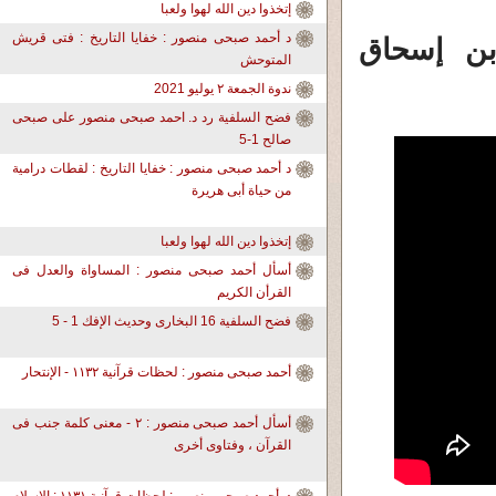
إتخذوا دين الله لهوا ولعبا
د أحمد صبحى منصور : خفايا التاريخ : فتى قريش
بن إسحاق
المتوحش
ندوة الجمعة ٢ يوليو 2021
فضح السلفية رد د. احمد صبحى منصور على صبحى
صالح 1-5
د أحمد صبحى منصور : خفايا التاريخ : لقطات درامية
من حياة أبى هريرة
إتخذوا دين الله لهوا ولعبا
أسأل أحمد صبحى منصور : المساواة والعدل فى
القرأن الكريم
فضح السلفية 16 البخارى وحديث الإفك 1 - 5
أحمد صبحى منصور : لحظات قرآنية ١١٣٢ - الإنتحار
أسأل أحمد صبحى منصور : ٢ - معنى كلمة جنب فى
القرآن ، وفتاوى أخرى