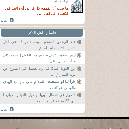
نهاد حداد
ما يجب أن يفهمه كل قرآني أو راغب في
الانتماء الى اهل الق
فاسألوا اهل الذكر
عبد الرحمن المقدم
: وجه نظر ؟ ـ في أقل
تقدير . الالت زام باتبا ع ...
ليس صحيحا
: هل صحيح هذا القول ( محمد كان
قرأنا يمشي على...
عن التوبة
: لماذا لم يرد تفصيل في الشرع عن
توبة السار ق ...
إقرأ لنا لو سمحت
: السلا م على من اتبع الهدى
والهد ى هو كتاب...
الصوم فى شمال أوربا
: يطول النها ر أحيان ا
الى 22 ساعة قرب القطب...