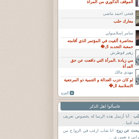
الموقف الذكوري من المرأة
فتحى احمد ماضى
معارك حلب
سامر إسلامبولي
محاضرة ألقيت في المؤتمر الذي أقامته
جمعية التجديد ال�
زهير قوطرش
مي زيادة .المرأة التي دافعت عن حق
المرأة
مهدي مالك
لو كان حزب العدالة و التنمية ذو المرجعية
الإسلامية ال�
فاسألوا اهل الذكر
نُب
: أنا أرسل هذه الرسا لة بخصوص تعريف
مة جُنبا...
بحث عن زوج
: انا شاب ارغب في الزوا ج من
اني ة تعينن ي ...