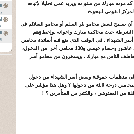
اكد موت مبارك من سنوات ويريد عمل تحليلا لإثبات
ال
لمركز القومى للبحوث .
رج
أه
ا أن يسمح لبعض محامو بئر السلم أو محامو السلالم فى
عل
ة الشرطة حيث محاكمة مبارك واعوانه ،وإعطاؤهم
ال
ال
أسر الشهداء ، فى الوقت الذى منع فيه أساتذة محامين
كبار مثل المستشارالخضيرى وسامح عاشور وحسام عيسى و130 محامى أخر من الدخول،
يتعاطف الناس مع مبارك ، ويسخرون من محامو أسر
مثلى منظمات حقوقية وبعض أسر الشهداء من دخول
محامين درجة ثالثة من دخولها ؟ وهل هذا مؤشر على
ة من المعتوهين ، والكثير من المتأمرين ؟ !