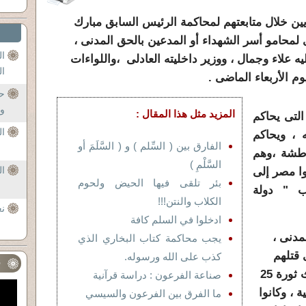
ريين خلال متابعتهم لمحاكمة الرئيس السابق مبارك
 لمحامو أسر الشهداء أو المدعين بالحق المدنى ،
ال
 علاء وجمال ، ووزير داخليته العادلى ،واللواءات
ال
م الأربعاء الماضى .
حف
وال
المزيد مثل هذا المقال :
التى يحاكم
ا
 ، ويحاكم
الفارق بين ( السِّلم ) و ( السَّلَمَ أو
باطشة ،وهم
السَّلْمِ )
ال
وا مصر إلى
بئر تلقى فيها الحيض ولحوم
ب " دولة
الكلاب والنتن!!!
نع
ادخلوا في السلم كافة
مدنى ،
يجب محاكمة كتاب البخاري الذي
 قتلهم
كذب على الله ورسوله.
ف
العادلى ورجاله بدم بارد خلال أحداث ثورة 25
صناعة الفرعون : دراسة قرآنية
 ، وكانوا
ما الفرق بين الفرعون والسيسي