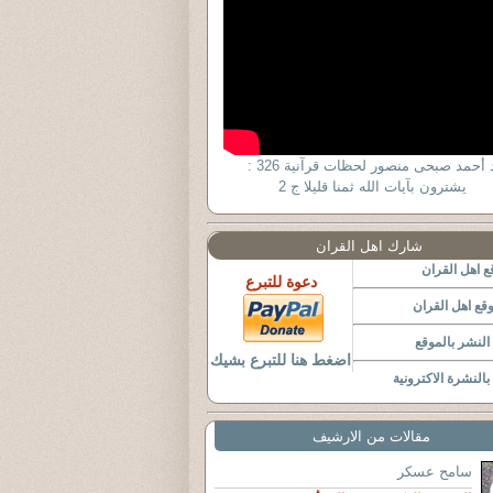
د أحمد صبحى منصور لحظات قرآنية 326 :
يشترون بآيات الله ثمنا قليلا ج 2
شارك اهل القران
 اهل القران
دعوة للتبرع
قع اهل القران
لنشر بالموقع
اضغط هنا للتبرع بشيك
النشرة الاكترونية
مقالات من الارشيف
سامح عسكر