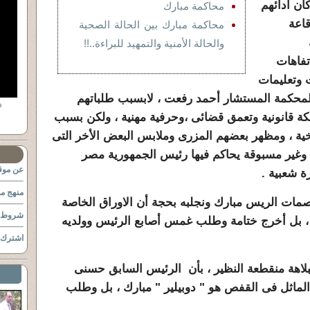
ان ادائهم
محاكمة مبارك
قاعة
محاكمة مبارك بين الحالة الصحية
والحالة الأمنية والتمهيد للبراءة..!!
تفاهات
ات وتعليمات
لمحكمة المستشار أحمد رفعت ، لابسبب طلباتهم
كة قانونية وتعمق قضائى ،وحرفية مهنية ، ولكن بسبب
ية ، ومظهر بعضهم المزرى وملابس البعض الأخر التى
 وغير مسبوقة يحاكم فيها رئيس الجمهورية مصر
عن موقع
ة شعبية .
منهج مو
مات الريس مبارك ونجلبه بحجة أن الاوراق الخاصة
شروط ا
 ، بل أخرج ختامة وطلب غمس أصابع الرئيس وولديه
اشترك ب
لاهة منقطعة النظير ، بأن الرئيس السابق حسنى
الماثل فى القفص هو " دوبيلير " مبارك ، بل وطلب