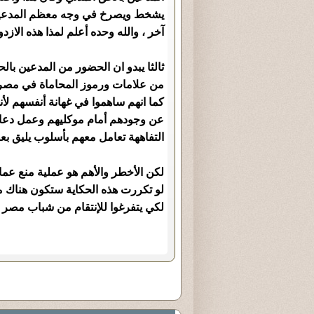
يشخط ويصرخ في وجه معظم المدعين 
آخر ، والله وحده أعلم لمذا هذه الاز
ثالثا يبدو ان الحضور من المدعين ب
من علامات ورموز المحاماة في مصر و
كما انهم ساهموا في غهانة أنفسهم لأ
عن وجودهم أمام موكليهم وعمل دعاي
التفاههة تعامل معهم بأسلوب يليق بع
لكن الأخطر والأهم هو عملية منع عما
لو تكررت هذه الحكاية ستكون هناك م
لكي يتفرغوا للإنتقام من شباب مصر 