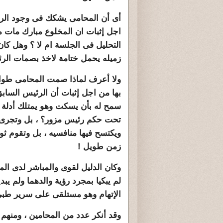
أى أن المحامى يشكك فى وجود الرئ
التحليل فى الجلسة ام لا ؟ وهل كان
زميله يحمل ختامة لاخذ بصمات الرئ
ولا أعرف لماذا صمت المحامى طوال ا
بها من اجل إثبات أن الرئيس الساب
سمح له بأن يسكت وهو يمتلك أدلة
تحت حكم رئيس مزور؟ ، بل وتجرى إن
ويكتسح فيها منافسيه ، بل وتقوم ث
زمن طويل !
وكان الدليل لقوى والمباشر لدى ال
لم يبكيا بمجرد رؤية والدهما ولم ي
الإتهام وهو مستلقى على سرير طب
وقد أنكر عدد من المحامين ، ومن