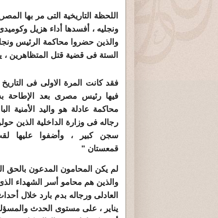
اللحظة التاريخية التى مر بها المص
ونجليه ، أفسدها أداء هزيل وكوميدى
والذين حضروا محاكمة الرئيس ونجليه
الستة فى قضية قتل المتظاهرين ، يو
فقد كانت المرة الاولى فى التاريخ 
فيها رئيس مصرى بعد الإطاحة به
محاكمة عادلة هو واليد الأمنية ال
رجاله فى وزارة الداخلية الذين حول
سجن كبير ، وأضفوا عليها لق
قمعستان "
لم يكن المحامون المدعون بالحق ال
والذين هم محامو أسر الشهداء الذى
يناير ، على مستوى الحدث والمسؤلية