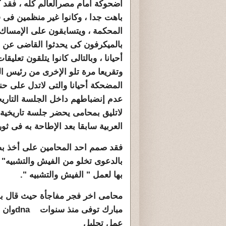
أضحوكة امام مصرالعالم كله ، فقد ك
باهت جدا ، وكانوا غير منظمين فى 
المحكمة ، ويتسابقون على الإمساك
بالميكرفون كى يحدثوا القاضى عن 
أحيانا ، وبالتالى كانوا يتلقون تعليق
وتقريعا مرة تلو الإخرى من رئيس ا
المضحكة أحيانا والتى لاتدل على حن
عدم إنضباطهم داخل الجلسة التاريخ
لاتليق بمحامى يحضر جلسة تاريخية
العربية سابقا بعد الإطاحة به فى ثور
فقد صمم احد المحامين على أخذ بص
بالدعوى تخلو من الفيش والتشبيه"
بها لعمل " الفيش والتشبيه ".
محامى اخر فجر مفاجأة حيث قال بب
مبارك توفى منذ سنوات
dna
وان 
عمل تحليل