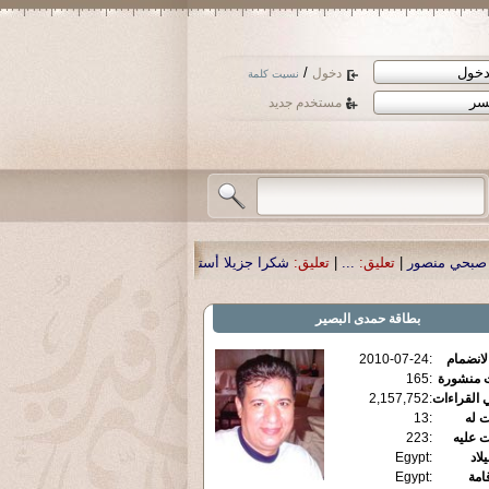
/
دخول
نسيت كلمة
مستخدم جديد
..
|
تعليق:
شكرا جزيلا أستاذ حمد الحمد .أكرمكم الله .
|
تعليق:
نسأل الله تعالى أن 
بطاقة
حمدى البصير
الانضمام
:
2010-07-24
ت منشورة
:
165
 القراءات
:
2,157,752
ت له
:
13
ت عليه
:
223
يلاد
:
Egypt
قامة
:
Egypt