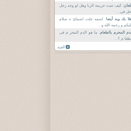
لعان
: كيف تثبت جريمة الزنا وهل لو وجد رجل
ل فى...
لا بك وبه أيضا
: اسمه جلت اسمائ ه سلام
يکم و رحمه الله و...
دم المحرم بالطعام
: ما هو الدم المحر م فى
طعا م ؟...