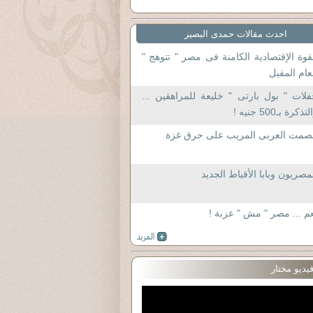
احدث مقالات حمدى البصير
قوة الإقتصادية الكامنة فى مصر " تتوهج "
عام المقبل
لات " بول بارتى " خليعة للمراهقين ...
تذكرة بـ500 جنيه !
لصمت العربى المريب على حرق غزة
مصريون وبابا الأقباط الجديد
م ... مصر " مش " عزبة !
يديو مختار