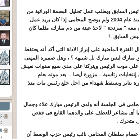
يس السابق ويطلب عمل تحليل البصمة الوراثية من
اجل إثبات ان المخلوع مبارك مات منذ عام 2004 ولم يوضح المحامى إذا كان يريد عمل
 معه " سرنجة " لاخذ عينة من دم مبارك، مثلما كان
يس السابق .!
لفترة الماضية على إبراز الادلة التى أكد أنه يحتفظ
ق مبارك ليس مبارك بل شبيهه ؟ ، وهل ضميره المهنى
 على موت الرئيس ويتركنا على مدى سبع سنوات نعيش
تخابات رئاسية – مزورة أيضا - بعد موته بعام
ورة يناير ويسقط شهداء من اجل خلع رئيس مات منذ
محامى فى الجلسة أنه ولدى الرئيس مبارك علاء وجمال
بديا أى مشاعر للعطف على والدهما القابع فى قفص
جُ
ى متحرك .
كل
ال
هم عصام سلطان المحامى نائب رئيس حزب الوسط أن
قر