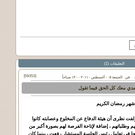
التعليقات (1)
[59353]
في الجمعة ٠٥ - أغسطس - ٢٠١١ ١٢:٠٠ صباحاً
مدي معك كل الحق فيما تقول
 شهر رمضان الكريم
ولفت نظرى أن هيئة الدفاع عن المخلوع وعصابته كانوا
هم وطلباتهم ، إضافة لإتاحة الفرصة لهم بصورة أكبر من
حا في تعامل رئيس الجلسة المستشار رفعت ، بينما كان