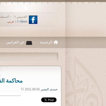
مساءً
English
|
عربي
الرئيسية
عن القرانيين
محاكمة الف
حمدى البصير
Ýí 2011-08-05