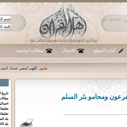
الخميس ٠٦ - أغسطس - ٢٠٢٦ ١٢:٠٦
كتاب الموقع
الاتصال
مقالات اساسية
تعليق:
اللهم اشفي عبدك احمد صبحي منصور
|
تعليق:
.
تاريخ 
رعون ومحامو بئر السلم
مقالا
اجمالي
تعليقا
تعليقا
بلد الم
بلد الا