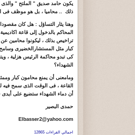
يكون حامد صديق " الملتح " والذى 
ذلك .. محاميا ، بل هو موظف فى ا
وهنا يثار التساؤل : هل كان مقصود
المحاكم بالدخول إلى قاعة اكاديمي
تراخيص بذلك ، ليكونوا محامين عن 
كى تبدو محاكمة الرئيس هزلية ، و
الشهداء؟
ومامعنى أن يمنع محامون كبار وم
القاعة ، فى الوقت الذى سمح فيه ل
أن دماء الشهداء ستضيع على أيدى قل
حمدى البصير
Elbasser2@yahoo.com
اجمالي القراءات 12865