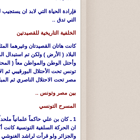
فإرادة الحياة التي لابد ان يستجيب ل
التي تدق ..
الخلفية التاريخية للقصيدتين
كانت هاتان القصيدتان وغيرهما المئا
البلاد ( الأرض ) ولكن تم استبدال ا
وأحتل الوطن والمواطن معاً ( المحت
تونس تحت الأحتلال البورقيبي ثم الأ
مصر تحت الاحتلال الناصري ثم المبا
بين مصر وتونس ..
المسرح التونسي
1 ـ كان بن علي حاكماً علمانياً مل
ان الحركة السلفية التونسية كانت أ
والجزائر ولو قرأت لراشد الغنوش