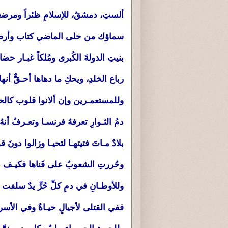
ألستِ، دمشقُ، للإسلامِ ظئراً ومرضعـةُ 
سماؤك من حلى الماضي كتاب وأرضك 
بنيتِ الدولةَ الكُبرى ومُلكاً غبـار حضارتَ
رباع الخلدِ، ويحكِ ما دهاها أحـقٌّ أنها
وللمستعمـرين وإن ألانوا قلوب كالحجـا
دمُ الثـوارِ تعرفهُ فرنسـا وتعـرفُ أنهُ 
بلادٌ مـاتَ فتيتهـا لتحيـا وزالوا دونَ ق
وحُررتِ الشعوبُ على قَناها فكيـف على 
وللأوطـانِ في دمِ كلِّ حُرٍّ يدٌ سلفت
ففي القتلى لأجيالٍ حيـاةٌ وفي الأسرى