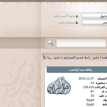
/
دخول
نسيت كلمة
مستخدم جديد
راوى
|
تعليق:
ربنا يكرمه بالشفاء العاجل و يبعد عنه الضر انه أرحم الراحمين .
|
تعليق:
بطاقة
سيد أبوالدهب
الانضمام
:
2010-11-27
ت منشورة
:
14
 القراءات
:
236,415
ت له
:
97
ت عليه
:
33
يلاد
:
Egypt
قامة
:
Egypt