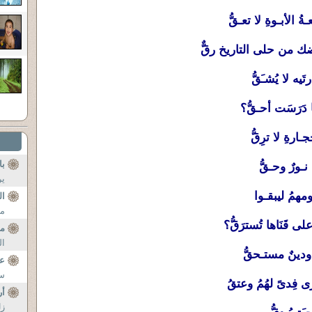
الأبـوةِ لا تعـقُّ
من حلى التاريخ رقٌّ
يه لا يُشـَقُّ
 دَرَسَت أحـقُّ؟
رةِ لا ترِقُّ
با
نـورٌ وحـقُّ
ير
ومهمُ ليبقـوا
ال
مو
قَنَاها تُسترَقُّ؟
مس
ال
 ودينٌ مستـحقُّ
ع
سو
 فِدىً لهُمُ وعتقُ
أر
زل