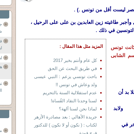
صر ليست أقل من تونس .) .
وأجبر طاغيته زين العابدين بن على على الرحيل ،
ج
لتونسين في ذلك .
شر
فت
المزيد مثل هذا المقال :
انت تونس
ان
سم الشابى
لس
كل عام وأنتم بخير 2017
هل
في طريق البحث عن الحق
باحث تونسي يزعم : النبي عيسى
ت
ولد وعاش في تونس !!
ال
 بد أن
عدم استقلالية السنة بالتحريم
لسنا وحدنا النقاد القُساة!
جلي ولابد
لماذا نحن لسنا آلهة؟
جريدة الأهالي : بعد مصادرة الأزهر
ر في
لكتاب : ( نكون أو لا نكون ) للدكتور
م
فرج فودة