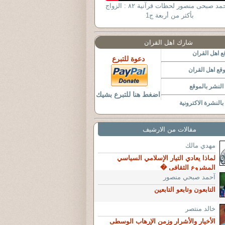
د أحمد صبحى منصور لحظات قرآنية ٨٢ : الزواج
بأكثر من أربعة ج1
شارك اهل القران
 اهل القران
دعوة للتبرع
قع اهل القران
لنشر بالموقع
اضغط هنا للتبرع بشيك
النشرة الاكترونية
مقالات من الارشيف
مهدي مالك
لماذا يعادي التيار الإسلامي السياسي
المشروع الثقافي �
آحمد صبحي منصور
التابعون وتابعو التابعين
خالد منتصر
الأخيار والأشرار وزمن الإرهاب الوسطى