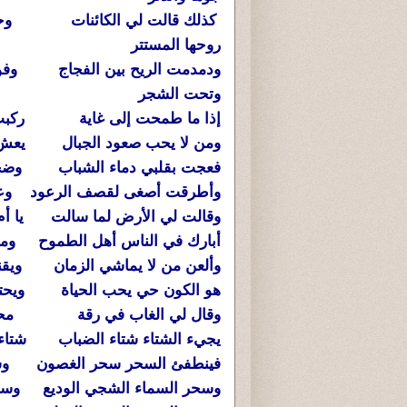
كذلك قالت لي الكائنات وحد
روحها المستتر
ودمدمت الريح بين الفجاج وفوق
وتحت الشجر
إذا ما طمحت إلى غاية ركبت ا
ومن لا يحب صعود الجبال يعش اب
فعجت بقلبي دماء الشباب وضجت
وأطرقت أصغى لقصف الرعود وعزف
وقالت لي الأرض لما سالت يا أم 
أبارك في الناس أهل الطموح وم
وألعن من لا يماشي الزمان ويقن
هو الكون حي يحب الحياة ويحتقر
وقال لي الغاب في رقة محببة
يجيء الشتاء شتاء الضباب شتاء ا
فينطفئ السحر سحر الغصون وسح
وسحر السماء الشجي الوديع وسح