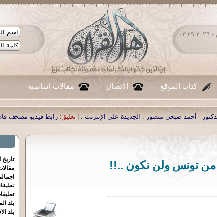
السبت ٠٨ - أغسطس - ٢٠٢٦ ٠٣:٢٩
كتاب الموقع
الاتصال
مقالات اساسية
لجديدة على الإنترنت .
|
تعليق:
رابط فيديو مصحف فاطمة
|
تعليق:
رابط فيديو الشع
تاريخ 
من تونس ولن نكون ..!!
مقالا
اجمالي
تعليقا
تعليقا
بلد الم
بلد الا