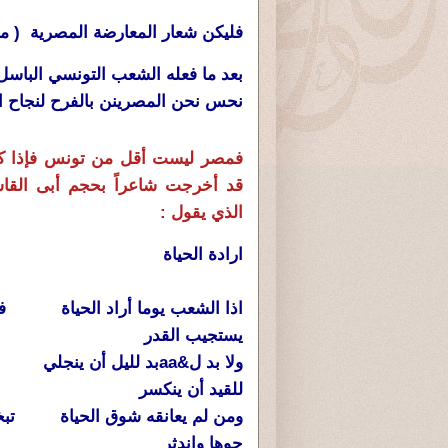
فليكن شعار المعارضة المصرية ( م
بعد ما فعله الشعب التونسي الباسل 
نحس نحن المصرينن بالفرح لنجاح ا
فمصر ليست أقل من تونس فإذا ك
قد أخرجت شاعراً بحجم أبى القا
الذي يقول :
ارادة الحياة
اذا الشعب يوما أراد الحياة فلا
يستجيب القدر
ولا بد ل&aaبد لليل أن ين
للقيد أن ينكسر
ومن لم يعانقه شوق الحياة تبخ
جوها واندثر