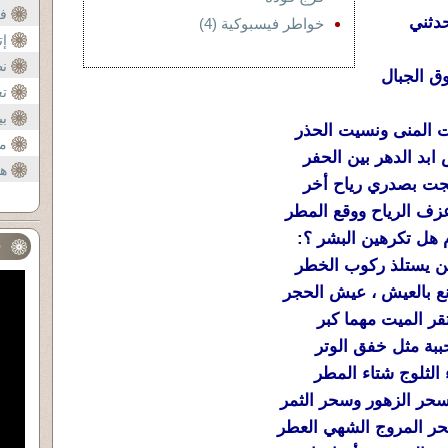
فن
ثني
خواطر فيسبوكية (4)
إت
نظ
 الجبال
تع
بي
لمنى ونسيت الحذر
م
د الدهر بين الحفر
هي
 بصدري رياح أخر
 الرياح ووقع المطر
هل تكرهين البشر ؟
:
ف
ن يستلذ ركوب الخطر
ع بالعيش ، عيش الحجر
 الميت مهما كبر
 مثل خفق الوتر
لثلوج شتاء المطر
ر الزهور وسحر الثمر
ر المروج الشهي العطر