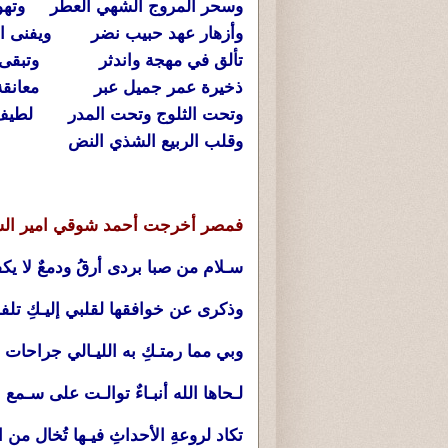
وسحر المروج الشهي العطر وتهوي
وأزهار عهد حبيب نضر ويفنى الج
تألق في مهجة واندثر وتبقى ا
ذخيرة عمر جميل عبر معانقة 
وتحت الثلوج وتحت المدر لطيف ال
وقلب الربيع الشذي النض
فمصر أخرجت أحمد شوقي امير الشع
سـلام من صبا بردى أرقُ ودمعٌ لا يك
وذكرى عن خوافقها لقلبي إليـكِ تلفتٌ
وبي مما رمتـكِ به الليـالي جراحات 
لـحاها الله أنبـاءٌ توالـت على سـمع ال
تكاد لروعةِ الأحداثِ فيـها تُخال من