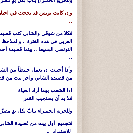
وللحريةِ الحمـراءِ بـابٌ بكل يدٍ مضرَّجـَة
وإن كانت تونس قد نجحت في اجبار ط
..
فكلا من شوقي والشابي كتب قصيدته ي
العربي في هذه الفترة ، والملاحظ أ
التونسي البسيط .. بينما قصيدة أحم
..
وأذا أحببت ان تعمل خليطاً بين الش
من قصيدة الشابي وآخر بيت من قص
اذا الشعب يوما أراد الحياة
فلا بد أن يستجيب القدر
وللحريةِ الحمـراءِ بـابٌ بكل يدٍ مضرَّجـَة
فتجميع أول بيت من قصيدة الشابي
للاستبداد ..