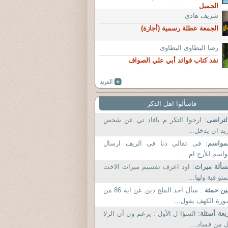
الجميل
شريف هادي
الجمعة عطلة رسمية (أجازة)
رضا البطاوى البطاوى
نقد كتاب فوائد أبي علي الصواف
فاسألوا اهل الذكر
لتراضى
: ارجوا التكر م بافاد تي عن شخص
يد ان يدخل...
مواسم
: فى تقالي دنا فى الريف ارسال
اسم للأرح ام ...
ألة ميراث
: اود اعرف تقسيم ميراث الاخت
متو فية ولها...
ين حمئة
: سأل احد الملح دين عن اية 86 من
رة الكهف يقول...
بعة أسئلة
: السؤا ل الأول : يزعم ون أن الزلا
 من فساد...