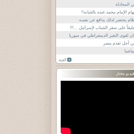
 المجادلة
هام الإمام محمد عبده بالخيانه!!
ام يحتضر لذلك يدافع عن نفسه
ليقاً على سفر الشباب لإسرائيل …!!!
ان لقوى التغير الديمقراطي في سوريا
ن أجل تقدم مصر
باشيا
يديو مختار