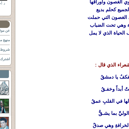
 الغصون وأوراقها
ميع كحلم بديع
لغصون التي حملت
وهي تحت الضباب
عن موقع
حياة الذي لا يمل
منهج مو
شروط ا
اشترك ب
راء الذي قال :
فكفُ يا دمشقُ
 أبداً وخفـقُ
لها في القلبِ عمقُ
وليِّ بما يشـقُّ
 الخرافةِ وهي صدقُ