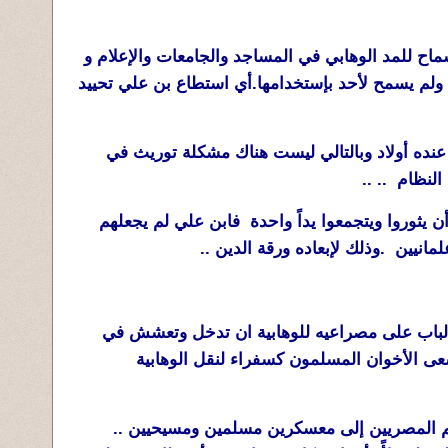
ماح للمد الوهابي في المساجد والجامعات والإعلام و
 ولم يسمح لأحد بإستخدامها.أي استطاع بن علي تحييد
 عنده أولاد وبالتالي ليست هناك مشكلة توريث في
لنظام .. ..
ن يثوروا ويتجمعوا يداً واحدة فابن علي لم يجعلهم
مانيين .وذلك لإبعاده ورقة الدين ..
 الباب على مصراعيه للوهابية ان تدخل وتعشش في
 الأخوان المسلمون كسفراء لنقل الوهابية
م المصريين إلى معسكرين مسلمين ومسيحيين ..