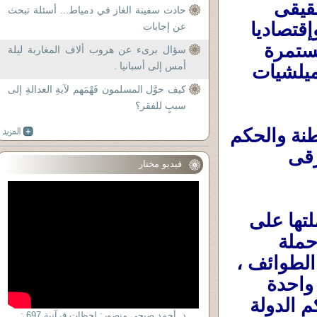
فنتمنى أن تكون حملة وصحوة للإصلاح الحقيقى 
حادث سفينة الغاز في دمياط... أسئلة تبحث
ولمكافحة الفساد ومُحاسبة الفاسدين سياسيا وإقتصاديا 
عن إجابات
وإجتماعيا ، ولمحاسبة المتسببين فى الفتنة المستمرة 
سؤال برىء عن هروب ألاف المغاربة ليلة
أمس إلى أسبانيا .
التى يعيشها العراق وأهله ما بين سُنة وشيعة وميلشيات 
كيف حوَّل المسلمون فَهْمَهم لآيةِ العدالةِ إلى
سببٍ للفقر؟
لتعود الدولة الوطنية التى تقوم على المواطنة والحكم 
المدنى الحقيقى البعيد عن التمييز الدينى والعرقى 
فيديو مختار
بالتوفيق للحكومة العراقية الجديدة فى حملتها على 
الفساد والفاسدين ، وكما قلت نتمنى ألا تكون حملة 
تصفية حسابات لحساب فئة وطائفة على باقى الطوائف ، 
ونتمنى أن تمتد لإعادة توحيد العراق تحت دولة واحدة 
وأقصد هنا أن يخضع شمال العراق والأكراد لحكم الدولة 
د. أحمد صبحى منصور: لحظات قرآنية 697 :