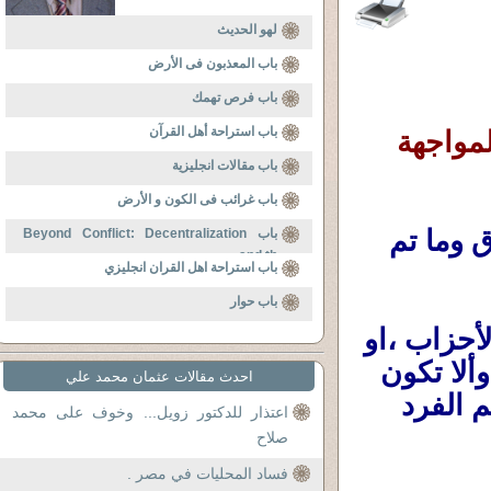
لهو الحديث
باب المعذبون فى الأرض
باب فرص تهمك
باب استراحة أهل القرآن
حين يبدأ الإصلاح فى العراق... فمتى تبدأ المواجهة 
باب مقالات انجليزية
باب غرائب فى الكون و الأرض
تعقيبا على حملة مكافحة الفساد فى العراق وما تم 
باب Beyond Conflict: Decentralization
and th
باب استراحة اهل القران انجليزي
باب حوار
نتمنى ألا تكون حملة تصفية حسابات بين الأحزاب ،او 
تصفية حسابات بين أتباع (السُنة ) و(الشيعة ) ، وألا تكون 
احدث مقالات عثمان محمد علي
غطاءا لإعادة عصر الإستبداد والديكتاتوريو وحكم الفرد 
اعتذار للدكتور زويل... وخوف على محمد
صلاح
فساد المحليات في مصر .