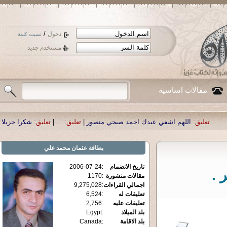
/
دخول
نسيت كلمة
مستخدم جديد
مقالات اساسية
لهم اشفي عبدك احمد صبحي منصور
|
تعليق:
...
|
تعليق:
شكرا جزيلا أستاذ حمد الحم
بطاقة
عثمان محمد علي
تاريخ الانضمام
:
2006-07-24
 .
مقالات منشورة
:
1170
اجمالي القراءات
:
9,275,028
تعليقات له
:
6,524
تعليقات عليه
:
2,756
بلد الميلاد
:
Egypt
بلد الاقامة
:
Canada