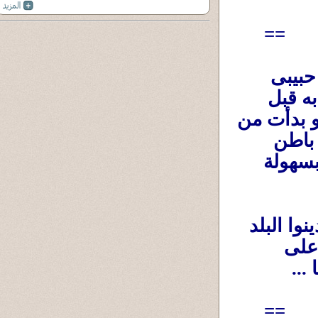
==
يا عم يا بتاع العراق أنت معندكش فساد يا حبيبى 
ههههه انت الفساد اللى عندك عندنا بيتضمضوا به قبل 
الأكل ....... وما تزعلش قوى . على الأقل انت لو بدأت من 
النهاردة فى الإصلاح الحقيقى ،فعندك ثروة فى باطن 
الأرض ( نفط وغاز) تحت رجلك تقدر تبتدى بها بسهولة 
لكن عندنا البهوات والباشوات والأشاوس دينوا البلد 
وباعوا ثرواتها ل200 سنة قدام ، ولسه بيدوروا على 
..
==