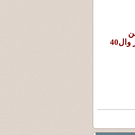
وأنتقم يارب العالمين من الفساد والفاسدين 
والمُفسدين واللصوص والحرامية وشيخ المنصر وال40 