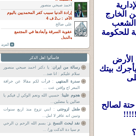
، وإسألوا من الذى اعطى أرض العاصمة الإدارية 
آحمد صبحي منصور
مجانا لشركة ما ،ثم إستدان من طوب الأرض من الخارج 
إرادة الدنيا سببب كفر المحمديين باليوم
الآخر : ب2 ف 4
والداخل لإنشائها على حساب حاضر ومستقبل الشعب 
على صالح
والأجيال القادمة ، ثم اعاد تاجير مبانيها الحكومية للحكومة 
عقوبة السرقة وأبعادها في المجتمع
والدول
الأرض أرضك ، وإستلفت فلوس من طوب الأرض 
فاسألوا اهل الذكر
،وانت اللى حتسددها ، وبعد كده يجى سمسار يأجرك بيتك 
رسالة من ايران
: يا دکتر احمد صبحي منصور
سلام عليکم : انا ضد...
لك أنت ،اللى على أرضك وبنيته بفلوس انت اللى 
سدرة المنتهى
: قرأت لكم مقالا عن خرافة
المعر اج وإقتن عت ...
هجوم علينا
: حسبي الله ونعم الوكي ل فيكم يا
ضالين يا مضلين...
هذا غير فساد بيع مصر وأصولها الثابتة حتة حتة لصالح 
طفل لزوجتى
: ابني تزوج منذ اربع سنوات
!!! 
وتبين انه عاقر لا امل...
نقد لبحث النسخ .ز
: بسم الله الرحم ن الرحي
م سيا دة الدكت ور/ ...
؟