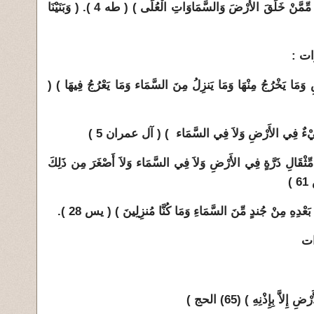
3 / 1 : عن علو السماوات :( تَنزِيلا مِّمَّنْ خَلَقَ الأَرْضَ وَالسَّمَاوَاتِ الْعُلَى ) ( طه 4 ). ( وَبَنَيْنَا
َرْضِ وَمَا يَخْرُجُ مِنْهَا وَمَا يَنزِلُ مِنَ السَّمَاء وَمَا يَعْرُجُ فِيهَا ) (
 مِن مِّثْقَالِ ذَرَّةٍ فِي الأَرْضِ وَلاَ فِي السَّمَاء وَلاَ أَصْغَرَ مِن ذَلِكَ
)
ات