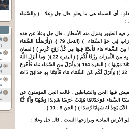
:
 أى السماء هى ما يعلو. قال جل وعلا : ( وَالسَّمَاءَ
ر فيه الطيور وتنزل منه الأمطار . قال جل وعلا عن هذه
ال
السماء :(أَلَمْ يَرَوْا إِلَى الطَّيْرِ مُسَخَّرَاتٍ فِي جَوِّ السَّمَاء ) (النحل 79 )، (وَأَرْسَلْنَا السَّمَاء
( 
رًا ) ( الأنعام 6 )( وَأَنزَلْنَا مِنَ السَّمَاء مَاء فَأَنبَتْنَا فِيهَا مِن كُلِّ زَوْجٍ كَرِيمٍ ) ( لقمان
هذ
10 ) ( وَأَنزَلَ مِنَ السَّمَاء مَاء فَأَخْرَجَ بِهِ مِنَ الثَّمَرَاتِ رِزْقًا لَّكُمْ ) ( البقرة 22 )( وَمَا أَنزَلَ اللَّهُ
مع
مِنَ السَّمَاء مِن مَّاء فَأَحْيَا بِهِ الأَرْضَ بَعْدَ مَوْتِهَا ) ( البقرة 164 )( وَأَنزَلَ مِنَ السَّمَاء مَاء فَأَخْرَجَ
لي
بِهِ مِنَ الثَّمَرَاتِ رِزْقًا لَّكُمْ )( ابراهيم 32 )( وَأَنزَلَ لَكُم مِّنَ السَّمَاء مَاء فَأَنبَتْنَا بِهِ حَدَائِقَ ذَاتَ
لا
e
 a
..
تى تعيش فيها الجن والشياطين . قالت الجن المؤمنون عن
ل
مس
سَّمَاء فَوَجَدْنَاهَا مُلِئَتْ حَرَسًا شَدِيدًا وَشُهُبًا وَأَنَّا كُنَّا
لآنَ يَجِدْ لَهُ شِهَابًا رَّصَدًا ) ( الجن 8 : 10 ).