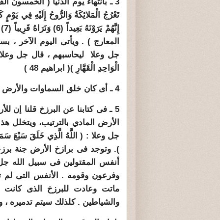
3 ـ
بانتهاء يوم الدنيا ( الخمسون أل
المعارج ) . ويأتى اليوم الآخر ، ب
جل وعلا ليحاسبهم ، قال جل وعلا :( يَوْمَ تُب
الْوَاحِدِ الْقَهَّارِ )( ابراهيم 48 )
4 ـ أى كان خلق السماوات والأرض من الصفر فى البداية ، وتدميرهما يعنى صفر النهاية.
5 ـ فى كتابنا عن البرزخ قلنا إن 
الأرض المادي بالترتيب، ويتخلل هذ
). وتوجد فى برازخ الأرض جنة برزخ
أنفس المقتولين فى سبيل الله جل
وفرعون وقومه . الأنفس التى لم تأ
ماتت وعادت للبرزخ الذى كانت ف
والشياطين . كل
ذلك سيتم تدميره ، و