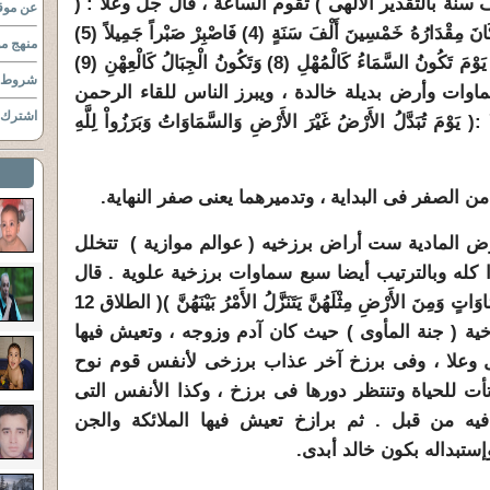
ف سنة بالتقدير الالهى ) تقوم الساعة ، قال جل وعلا : (
عن موقع
تَعْرُجُ الْمَلائِكَةُ وَالرُّوحُ إِلَيْهِ فِي يَوْمٍ كَانَ مِقْدَارُهُ خَمْسِينَ أَلْفَ سَنَةٍ (4) فَاصْبِرْ صَبْراً جَمِيلاً (5)
منهج مو
إِنَّهُمْ يَرَوْنَهُ بَعِيداً (6) وَنَرَاهُ قَرِيباً (7) يَوْمَ تَكُونُ السَّمَاءُ كَالْمُهْلِ (8) وَتَكُونُ الْجِبَالُ كَالْعِهْنِ (9)
شروط ا
سماوات وأرض بديلة خالدة ، ويبرز الناس للقاء الرحمن
اشترك ب
َدَّلُ الأَرْضُ غَيْرَ الأَرْضِ وَالسَّمَاوَاتُ وَبَرَزُواْ لِلَّهِ
للأرض المادية ست أراض برزخيه ( عوالم موازية ) تتخلل
ا كله وبالترتيب أيضا سبع سماوات برزخية علوية . قال
جل وعلا : ( اللَّهُ الَّذِي خَلَقَ سَبْعَ سَمَاوَاتٍ وَمِنَ الأَرْضِ مِثْلَهُنَّ يَتَنَزَّلُ الأَمْرُ بَيْنَهُنَّ )( الطلاق 12
ية ( جنة المأوى ) حيث كان آدم وزوجه ، وتعيش فيها
 وعلا ، وفى برزخ آخر عذاب برزخى لأنفس قوم نوح
ت للحياة وتنتظر دورها فى برزخ ، وكذا الأنفس التى
يه من قبل . ثم برازخ تعيش فيها الملائكة والجن
إستبداله بكون خالد أبدى.