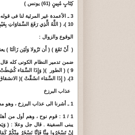
كِتَابٍ مُبِينٍ (61) يونس )
3 ـ الأعمدة غير المرئية لنا فى قوله جل وع
10 )، ( اللَّهُ الَّذِي رَفَعَ السَّمَاوَاتِ بِغَيْرِ عَمَدٍ تَرَوْنَهَا ) ( الرعد 2 )
الوقوع والزوال :
( أَنْ تَقَعَ ) ( أَن تَزُولا وَلَئِن زَا
ضمن تدمير النظام الكونى كله قال جل وع
3)، ( إِذَا السَّمَاء انشَقَّتْ )( الانشقاق 1 ).
عذاب البرزخ
1 ـ أشرنا الى عذاب البرزخ ، وهو مستمر فى هذه الدنيا ، وأصحابه هم :
1 / 1 : قوم نوح ، وهم أول من 
يبنى السفينة . قال جل وعلا : ( وَيَصْنَعُ الْفُ