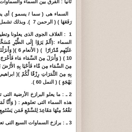
ثانيا : الفرق بين السماء والسماوات 
السماء هى ( سما / يسمو ) أى يعلو ،
رَفَعَهَا ) ( الرحمن 7 ). وبذلك تشمل :
1 : الغلاف الجوى الذى يعلونا وتطي
عَلَيْهِم مِّدْرَا
بَهْجَةٍ ) ( النمل 60 ).
2 ـ : ما يعلو البرازخ الأرضية ال
هذه السماء التى تعلوهم : ( وَأَنَّا لَمَسْنَا ال
نَقْعُدُ مِنْهَا مَقَاعِدَ لِلسَّمْعِ فَمَن يَسْتَمِعِ ا
3 ـ : برازخ السماوات السبع التى تعلو الأرض المادية وبرازخها الست . قال جل وعلا :