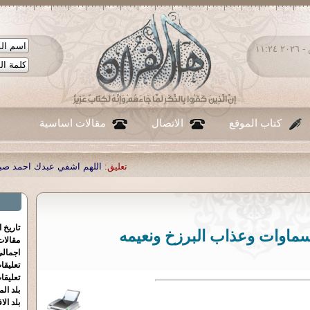
الجمعة ٠٧ - أغسطس - ٢٠٢٦ ١١:٢٤
كتاب الموقع
الاتصال
مقالات اساسية
تعليق:
اللهم اشفي عبدك احمد صبحي منصور
|
تعليق:
...
|
تعليق:
ش
تاريخ 
ماوات وعذاب البرزخ ونعيمه
مقالا
اجمالي
تعليقا
تعليقا
بلد الم
بلد الا