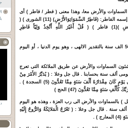
جل
السماوات والأرض معا، وهذا معنى ( فطر / فاطر ) أى
ال
با
الفاطر: (فَاطِرُ السَّمَوَاتِ
وَالأَرْضِ) (11) الشورى ) (
الْحَمْدُ لِلَّهِ فَاطِرِ السَّمَوَاتِ وَالأَرْضِ )(1) فاطر ) ( قُلْ أَغَيْرَ اللَّهِ أَتَّخِذُ وَلِيّاً فَاطِرِ
ف
2 ـ مدة دوام السماوات والأرض 50 الف سنة بالتقدير الالهى ، وهو يوم الدنيا ، أو اليوم
لا لشئون السماوات والأرض عن طريق الملائكة التى تعرج
ألف سنة بحسابنا . قال جل وعلا : ( يُدَبِّرُ الأَمْرَ مِنْ
السَّمَاءِ إِلَى الأَرْضِ ثُمَّ يَعْرُجُ إِلَيْهِ فِي يَوْمٍ كَانَ مِقْدَارُهُ أَلْفَ سَنَةٍ مِمَّا تَعُدُّونَ (5) السجدة ) .
َلْفِ سَنَةٍ مِمَّا تَعُدُّونَ (47) الحج )
 جبريل ) بالسماوات والأرض الى رب العزة ، وهذه هو اليوم
 ألف سنة . قال جل وعلا :
( تَعْرُجُ الْمَلائِكَةُ وَالرُّوحُ إِلَيْهِ
ارج ) .