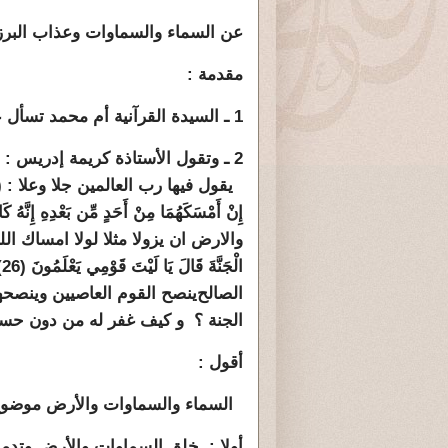
عن السماء والسماوات وعذاب البرز
مقدمة :
1 ـ السيدة القرآنية أم محمد تسأل عن الفرق بين السماء والسماوات فى القرآن الكريم.
2 ـ وتقول الأستاذة كريمة إدريس : (
يقول فيها رب العالمين جلا وعلا : ( إِنَّ ال
إِنْ أَمْسَكَهُمَا مِنْ أَحَدٍ مِّن بَعْدِهِ إِنَّهُ ك
والارض ان يزولا مثلا لولا امساك ال
الْجَنَّةَ قَالَ يَا لَيْتَ قَوْمِي يَعْلَمُونَ (26) بِمَا غَفَرَ لِي رَبِّي وَجَعَلَنِي مِنْ الْمُكْرَمِينَ (27)
الصالح
ينصح ا
لقوم العاصيين وينصحهم
الجنة ؟
و كيف غفر له من دون حس
أقول :
السماء والسماوات والأرض موضوع 
أولا : خلق السماوات والأرض وتدمي