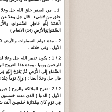
1 ـ من الصفر خلق الله جل وعلا 
خلق من لاشىء . قال جل وعلا عن إسمه 
السَّمَوَاتِ
وَالأَرْضِ (14)
الانعام )
الأول . وفى خلاله :
2 / 1 : يكون تدبير الله جل وع
للرحمن يوميا ، ومدة هذا العروج اليومى 
قال جل وعلا أيضا : ( وَإِنَّ يَوْماً عِنْدَ رَبِّكَ كَأ
2 / 2 : تعرج الملائكة والروح (
الأول ( الدنيا ) الذى مدته خمسون
فِي يَوْمٍ كَانَ مِقْدَارُهُ خَمْسِينَ أَلْفَ سَنَةٍ (4) المع