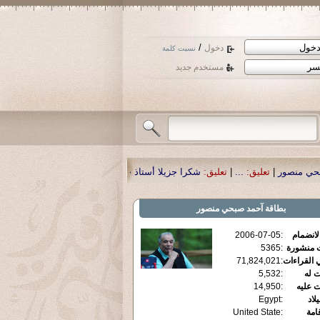
/
دخول
نسيت كلمة
مستخدم جديد
كرا جزيلا أستاذ حمد الحمد .أكرمكم الله .
|
تعليق:
نسأل الله تعالى أن يمن بالشفاء
بطاقة
آحمد صبحي منصور
الانضمام
:
2006-07-05
ت منشورة
:
5365
 القراءات
:
71,824,021
ت له
:
5,532
ت عليه
:
14,950
يلاد
:
Egypt
قامة
:
United State