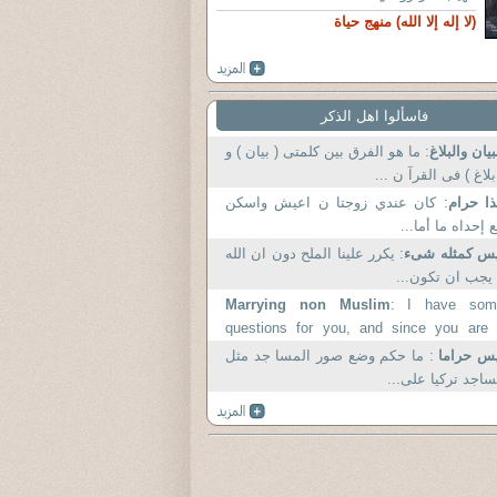
(لا إله إلا الله) منهج حياة
فاسألوا اهل الذكر
بيان والبلاغ
: ما هو الفرق بين كلمتى ( بيان ) و
بلاغ ) فى القرآ ن ...
ا حرام
: كان عندي زوجتا ن اعيش واسكن
 إحداه ما أما...
س كمثله شىء
: يكرر علينا الملح دون ان الله
 يجب ان تكون...
Marrying non Muslim
: I have som
questions for you, and since you are
scholar, I hope you can please answer.
يس حراما
: ما حكم وضع صور المسا جد مثل
اجد تركيا على...