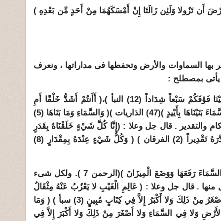
ْضَ أَن تَزُولا وَلَئِن زَالَتَا إِنْ أَمْسَكَهُمَا مِنْ أَحَدٍ مِّن بَعْدِهِ )
ير بها السماوات والأرض وتحفطها فى مداراتها ، ونعرف
ا يأتى بمصطلح :
1 ـ البناء فى قوله جل وعلا : ( وَبَنَيْنَا فَوْقَكُمْ سَبْعاً شِدَاداً (12) النبأ )،( أَأَنتُمْ أَشَدُّ خَلْقًا أَمِ
السَّمَاء بَنَاهَا ) (27 ) النازعات )( وَالسَّمَاءَ بَنَيْنَاهَا بِأَيْيدٍ )(47) الذاريات )( وَالسَّمَاءِ وَمَا بَنَاهَا (5)
دير . قال جل وعلا : (إِنَّا كُلَّ شَيْءٍ خَلَقْنَاهُ بِقَدَرٍ
(49) القمر ) ( وَخَلَقَ كُلَّ شَيْءٍ فَقَدَّرَهُ تَقْدِيراً (2) الفرقان ) ( وَكُلُّ شَيْءٍ عِنْدَهُ بِمِقْدَارٍ (8)
2 ـ الميزان فى قوله جل وعلا: ( وَالسَّمَاءَ رَفَعَهَا وَوَضَعَ الْمِيزَانَ )(الرحمن 7 ). ولكل شىء
 قال جل وعلا : ( عَالِمِ الْغَيْبِ لا يَعْزُبُ عَنْهُ مِثْقَالُ
وَلا فِي الأَرْضِ وَلا أَصْغَرُ مِنْ ذَلِكَ وَلا أَكْبَرُ إِلاَّ فِي كِتَابٍ مُبِينٍ (3) سبأ ) ( وَمَا
لأَرْضِ وَلا فِي السَّمَاءِ وَلا أَصْغَرَ مِنْ ذَلِكَ وَلا أَكْبَرَ إِلاَّ فِي