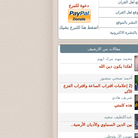
 اهل القران
دعوة للتبرع
قع اهل القران
لنشر بالموقع
اضغط هنا للتبرع بشيك
النشرة الاكترونية
مقالات من الارشيف
محمد مهند مراد ايهم
أهكذا يكون دين الله
آحمد صبحي منصور
(2 )علامات اقتراب الساعة واقتراب الفزع
الأكبر
شريف هادي
هذه كلمتي
عبداللطيف سعيد
بين الدين السماوي والأديان الأرضية..
مهيب الأرنؤوطي