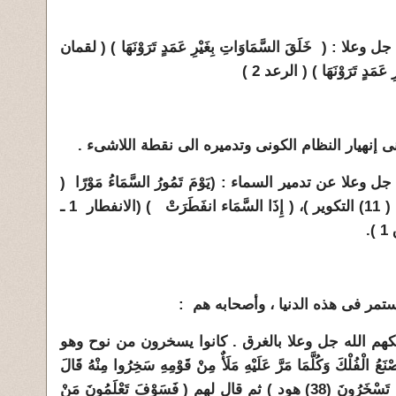
لا : ( خَلَقَ السَّمَاوَاتِ بِغَيْرِ عَمَدٍ تَرَوْنَهَا ) ( لقمان
لَتَا ) يعنى إنهيار النظام الكونى وتدميره الى نقطة اللاشىء .
لا عن تدمير السماء : (يَوْمَ تَمُورُ السَّمَاءُ مَوْرًا (
9 ) ( الطور )( وَإِذَا السَّمَاء كُشِطَتْ ( 11) التكوير )، ( إِذَا السَّمَاء انفَطَرَتْ ) (الانفطار 1 ـ
أهلكهم الله جل وعلا بالغرق . كانوا يسخرون من نوح وهو
لْكَ وَكُلَّمَا مَرَّ عَلَيْهِ مَلَأٌ مِنْ قَوْمِهِ سَخِرُوا مِنْهُ قَالَ
إِنْ تَسْخَرُوا مِنَّا فَإِنَّا نَسْخَرُ مِنْكُمْ كَمَا تَسْخَرُونَ (38) هود ) ثم قال لهم ( فَسَوْفَ تَعْلَمُونَ مَنْ