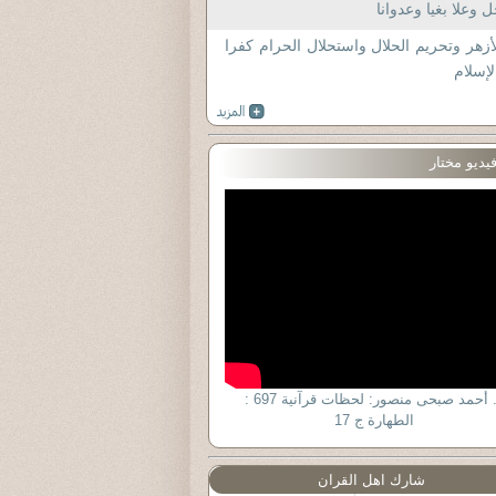
 وعلا بغيا وعدوانا
أزهر وتحريم الحلال واستحلال الحرام كفرا
لإسلام
يديو مختار
د. أحمد صبحى منصور: لحظات قرآنية 697 :
الطهارة ج 17
شارك اهل القران