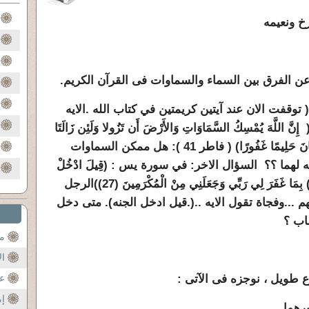
خ ونعيمه
 توقفت الان عند آيتين كريمتين في كتاب الله .الايه
لَّهَ يُمْسِكُ السَّمَاوَاتِ وَالأَرْضَ أَن تَزُولا وَلَئِن زَالَتَا
َانَ حَلِيمًا غَفُورًا) ( فاطر 41 )
: هل ممكن السماوات
له لهما ؟؟ السؤال الاخر
:
في سورة يس
: (
قِيلَ ادْخُلْ
)
الرجل
 ...وفجاة تقول الايه ..
(
.قيل ادخل الجنه
). متى دخل
اب ؟
مح
ال
طويل ، نوجزه فى الآتى :
عن
إم
رهما