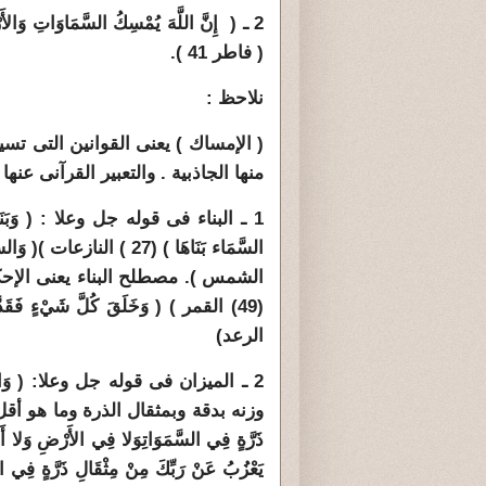
2 ـ ( إِنَّ اللَّهَ يُمْسِكُ السَّمَاوَاتِ وَالأَر
( فاطر 41 ).
نلاحظ :
( الإمساك ) يعنى القوانين التى تس
منها الجاذبية . والتعبير القرآنى عنه
الشمس ). مصطلح البناء يعنى الإحكام والتق
الرعد)
وزنه بدقة وبمثقال الذرة وما هو أقل منها .
ذَرَّةٍ فِي السَّمَوَاتِ
يَعْزُبُ عَنْ رَبِّكَ مِنْ مِثْقَالِ ذَرَّةٍ فِي ا