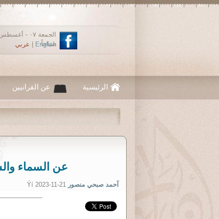
صباحاً
English
|
عربي
الرئيسية
عن القرانيين
عن السماء والس
آحمد صبحي منصور
Ýí 2023-11-21