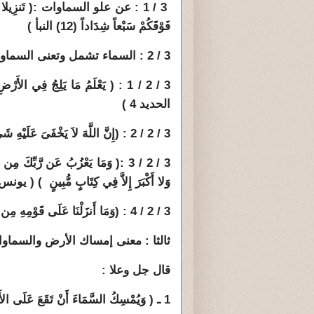
فَوْقَكُمْ سَبْعاً شِدَاداً (12) النبأ )
3 / 2 : السماء تشمل وتعنى السماوات :
3 / 2 / 1 : ( يَعْلَمُ مَا يَلِجُ فِي الأ
الحديد 4 )
3 / 2 / 2 : (إِنَّ اللَّهَ لاَ يَخْفَىَ عَلَيْهِ شَيْءٌ فِي الأَرْضِ وَلاَ فِي السَّمَاء ) ( آل عمران 5 )
3 / 2 / 3 :( وَمَا يَعْزُبُ عَن رَّبِّكَ
وَلا أَكْبَرَ إِلاَّ فِي كِتَابٍ مُّبِينٍ ) ( يونس 61 
3 / 2 / 4 : (وَمَا أَنزَلْنَا عَلَى قَوْمِهِ مِن بَعْدِهِ مِنْ جُندٍ مِّنَ السَّمَاءِ وَمَا كُنَّا مُنزِلِينَ ) ( يس 28 ).
ثالثا : معنى إمساك الأرض والسماو
قال جل وعلا :
1 ـ ( وَيُمْسِكُ السَّمَاءَ أَنْ تَقَعَ عَلَى الأَرْضِ إِلاَّ بِإِذْنِهِ ) (65) الحج )