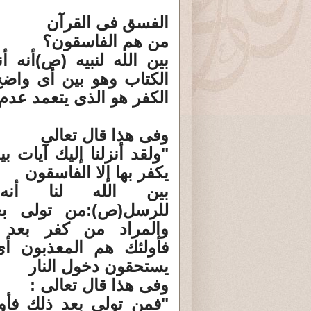
الفسق فى القرآن
من هم الفاسقون؟
بين الله لنبيه (ص)أنه 
الكتاب وهو بين أى واض
الكفر هو الذى يتعمد عدم
وفى هذا قال تعالى
"ولقد أنزلنا إليك آيات بي
يكفر بها إلا الفاسقون
بين الله لنا أنه
للرسل(ص):من تولى بع
والمراد من كفر بعد ا
فأولئك هم المعذبون أى
يستحقون دخول النار
وفى هذا قال تعالى :
"فمن تولى بعد ذلك فأو