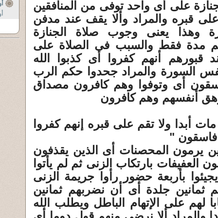
جنازة على أى واحد توفى من المنافقين
أو
أو
 على قبره والمراد وألا يقف عند مدفن
رة وهذا يعنى وجوب صلاة الجنازة
لم مدة فقط والسبب فى الصلاة على
ند قبورهم أنهم كفروا أى كذبوا الله
فس السورة والمراد جحدوا حكم الرب
اسقون أى وتوفوا وهم كافرون مصداق
هق أنفسهم وهم كافرون
ات أبدا ولا تقم على قبره إنهم كفروا
 فاسقون "
ذين يرمون المحصنات أى الذين يقذفون
ون العفيفات بارتكاب الزنى ثم لم يأتوا
جيئوا بأربعة حضور رأوا جريمة الزنى
م ثمانين جلدة أى أن نضربهم ثمانين
 لهم على الإتهام الباطل ويطلب الله
بدا والمراد ألا نرضى منهم قول دوما أى