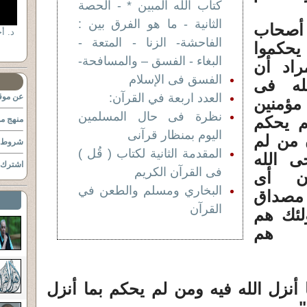
كتاب الله المبين * - الحصة
الثانية - ما هو الفرق بين :
 أصحاب
الفاحشة- الزنا - المتعة -
يحكموا
البغاء - الفسق – والمسافحة-
راد أن
الفسق فى الإسلام
له فى
العدد اربعة في القرآن:
عن موقع
 مؤمنين
نظرة فى حال المسلمين
م يحكم
منهج مو
اليوم بمنظار قرآنى
ن من لم
شروط ا
المقدمة الثانية لكتاب ( قُل )
ى الله
اشترك ب
فى القرآن الكريم
ون أى
البخاري ومسلم والطعن في
 مصداق
القرآن
لئك هم
ك هم
 أنزل الله فيه ومن لم يحكم بما أنزل