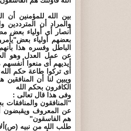
الله فأولئك هم الفاسقون
بين الله للمؤمنين أن ا
والمراد أن المترددين و
أنصار أى أولياء بعض مص
بعضهم أولياء بعض"يأمرو
الباطل وفسره هذا بأنهم
عن عمل العدل وهو الخ
أيديهم أى منعوا أنفسهم م
أى تركوا طاعة حكم الله 
ويبين لنا أن المنافقين 
الكافرون بحكم الله
وفى هذا قال تعالى :
"المنافقون والمنافقات 
عن المعروف ويقبضون أيد
هم الفاسقون"
طلب الله من نبيه (ص)ألا