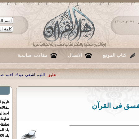
الجمعة ٠٧ - أغسطس - ٢٠٢٦ ١١:١٢
كتاب الموقع
الاتصال
مقالات اساسية
تعليق:
اللهم اشفي عبدك احمد صبحي منصور
|
تعليق:
...
|
تعليق:
ش
تاريخ 
فسق فى القرآن
مقالا
اجمالي
تعليقا
تعليقا
بلد الم
بلد الا