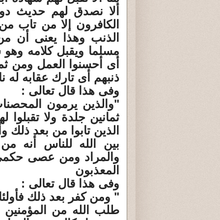
ألا نصدق لهم حديث دوم
الكافرون إلا من تاب من 
الذنب وهذا يعنى أن من
مسلما ويقبل كلامه وهو ش
أى أحسنوا العمل ومن ثم 
ذنبهم أى تارك عقابه له ن
وفى هذا قال تعالى :
"والذين يرمون المحصنات
ثمانين جلدة ولا تقبلوا ل
الذين تابوا من بعد ذلك و
بين الله للناس أنه من
والمراد ومن عصى حكمى 
المعذبون
وفى هذا قال تعالى :
" ومن كفر بعد ذلك فأولئ
طلب الله من المؤمنين ألا