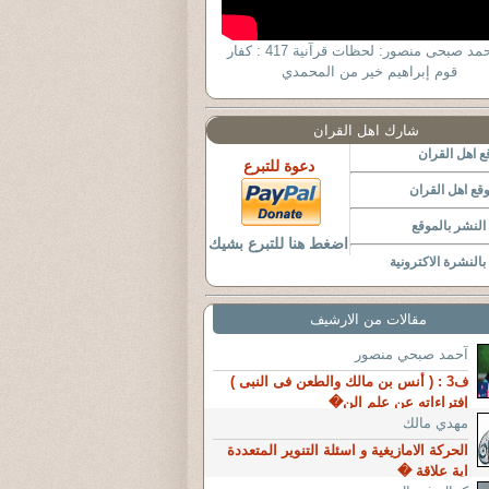
د. أحمد صبحى منصور: لحظات قرآنية 417 : كفار
قوم إبراهيم خير من المحمدي
شارك اهل القران
 اهل القران
دعوة للتبرع
قع اهل القران
لنشر بالموقع
اضغط هنا للتبرع بشيك
النشرة الاكترونية
مقالات من الارشيف
آحمد صبحي منصور
ف3 : ( أنس بن مالك والطعن فى النبى )
إفتراءاته عن علم الن�
مهدي مالك
الحركة الامازيغية و اسئلة التنوير المتعددة
اية علاقة �