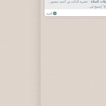
قات الصلاة
: حضرة الدكت ور أحمد منصور ,
لا ً إسمح لي...