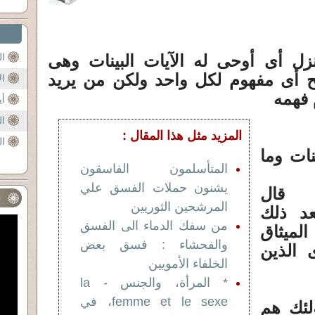
أنزل أى أوحى له الآيات البينات وهى
ال
ح أى مفهوم لكل واحد ولكن من يريد
ال
 فهمه
أي
ال
المزيد مثل هذا المقال :
ال
نات وما
المتأسلمون الفاسقون
يشنون حملات الفسق علي
 قال
ف
المرشحين الثوريين
د ذلك
من سفك الدماء الى الفسق
لميثاق
والفحشاء : فسق بعض
 الذين
الخلفاء الأمويين
* المرأة، والجنس - la
femme et le sexe، في
لئك هم