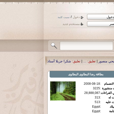
/
دخول
نسيت كلمة
مستخدم جديد
كرا جزيلا أستاذ حمد الحمد .أكرمكم الله .
|
تعليق:
نسأل الله تعالى أن يمن بالشفا
بطاقة
رضا البطاوى البطاوى
الانضمام
:
2008-08-18
ت منشورة
:
3225
 القراءات
:
28,888,087
ت له
:
313
ت عليه
:
513
يلاد
:
Egypt
قامة
:
Egypt