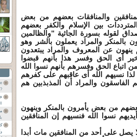
"
لمنافقين والمنافقات بعضهم من بعض
المترددات بين الإسلام والكفر بعضهم
داق لقوله بسورة الجاثية "والظالمين
ن بالمنكر والمراد يعملون بالشر وهو
 ينهون عن المعروف والمراد يبتعدون
ير أى الحق وفسر هذا بأنهم قبضوا
ن اتباع الحق وفسرهم بأنهم نسوا الله
لذا نسيهم الله أى عاقبهم على كفرهم
هم الفاسقون والمراد أن المذبذبين هم
te
 ?
..
خ
ال
بعضهم من بعض يأمرون بالمنكر وينهون
م
يهم نسوا الله فنسيهم إن المنافقين
بل
كت
 يصل على أحد من المنافقين مات أبدا
وك