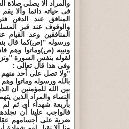
والمراد ألا يصلى صلاة ال
فى حياته دائما وألا يقم
المنافق عند الدفن فت
والوقوف عند قبر المس
المنافقين وعد القيام ع
ورسوله "(ص)كما قال بن
ونبيه (ص)وماتوا وهم ف
لقوله بنفس السورة "وتز
وفى هذا قال تعالى :
"ولا تصل على أحد منهم م
بالله ورسوله وماتوا وهم
بين الله للمؤمنين أن ال
النساء والمراد الذين يتهم
بأربعة شهداء أى ثم لم ي
فالواجب علينا أن نجلده
ضربة على أجسامهم عقابا
منا ألا نقبل لهم شهادة أ