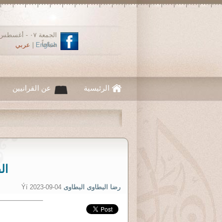
صباحاً
English
|
عربي
الرئيسية
عن القرانيين
ال
رضا البطاوى البطاوى
Ýí 2023-09-04