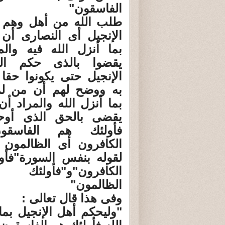
الفاسقون"
طلب الله من أهل وهم
الإنجيل أى النصارى أن 
بما أنزل الله فيه والم
يقضوا بالذى حكم ال
الإنجيل حتى يكونوا حقا
به ووضح لهم أن من ل
بما أنزل الله والمراد أ
يقضى بالحق الذى أوح
فأولئك هم الفاسق
الكافرون أى الظالمون
لقوله بنفس السورة"فأو
الكافرون"و"فأولئ
الظالمون"
وفى هذا قال تعالى :
"وليحكم أهل الإنجيل بما