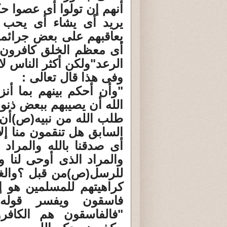
أنهم إن تولوا أى عصوا حك
يريد أى يشاء أى يحب أ
يعاقبهم على بعض جرائمه
أى معظم الخلق كافرون ل
الرعد"ولكن أكثر الناس لا
وفى هذا قال تعالى :
"وأن أحكم بينهم بما أنزل
الله أن يصيبهم ببعض ذنو
طلب الله من نبيه(ص)أن
السابق هل تنقمون منا إلا
أى صدقنا بالله والمراد 
والمراد الذى أوحى لنا 
للرسل(ص)من قبل ؟والغ
كراهيتهم للمسلمين هو إ
فاسقون ويفسر قوله 
"فالفاسقون هم الكافر