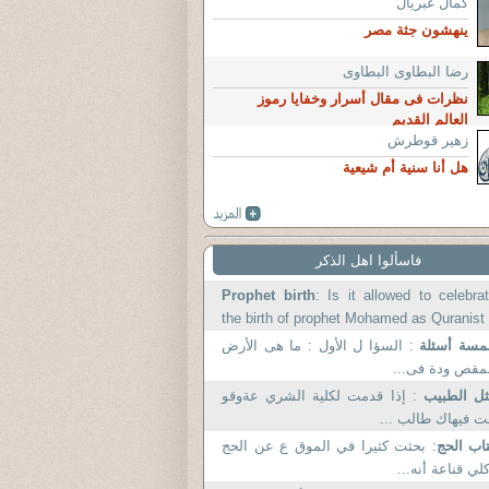
كمال غبريال
ينهشون جثة مصر
رضا البطاوى البطاوى
نظرات فى مقال أسرار وخفايا رموز
العالم القديم
زهير قوطرش
هل أنا سنية أم شيعية
فاسألوا اهل الذكر
Prophet birth
: Is it allowed to celebra
the birth of prophet Mohamed as Quranist
thank you very.
مسة أسئلة
: السؤا ل الأول : ما هى الأرض
مقص ودة فى...
ثل الطبيب
: إذا قدمت لكلية الشري عةوقو
ت فيهاك طالب ...
اب الحج
: بحثت كثيرا في الموق ع عن الحج
لي قناعة أنه...