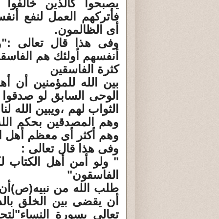
يصبحوا كالذين خالفوا 
فأتركهم العمل لنفع أنف
أى الظالمون.
وفى هذا قال تعالى :"ول
أنفسهم أولئك هم الفاسق
كثرة الفاسقين
بين الله للمؤمنين أن أه
الوحى السابق لو صدقوا 
الثواب لهم ،ويبين الله ل
وهم المصدقين بحكم الله
وهم أكثر أى معظم أهل ا
وفى هذا قال تعالى :
" ولو أمن أهل الكتاب ل
الفاسقون"
طلب الله من نبيه(ص)أن ي
أن يقضى بين الخلق بالذ
تعالى بسورة النساء"لتحك