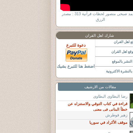
د أحمد صبحى منصور لحظات قرآنية 313 : مصدر
الرزق
شارك اهل القران
 اهل القران
دعوة للتبرع
قع اهل القران
لنشر بالموقع
اضغط هنا للتبرع بشيك
النشرة الاكترونية
مقالات من الارشيف
رضا البطاوى البطاوى
قراءة في كتاب التوقي والاستنزاه عن
خطأ البناني في معنى
زهير قوطرش
موقف الأكراد في سوريا