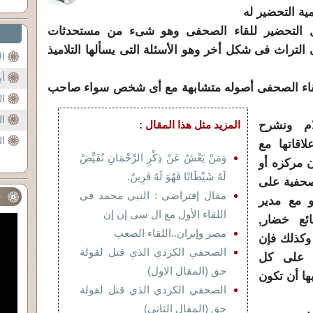
ية التحضير له
ول التحضير للقاء الصحفى وهو شىء من مستحدثات
تراث فى شكل أخر وهو الأسئلة التى يسألها التلاميذ
ال
أي
للقاء الصحفى أصوله متشابهة مع أى شخص سواء صاحب
ال
ال
ام ونشرح
المزيد مثل هذا المقال :
ال
اقاتها مع
وَمَنْ يَعْشُ عَنْ ذِكْرِ الرَّحْمَانِ نُقَيِّضْ
 مركزه أو
لَهُ شَيْطَانًا فَهُوَ لَهُ قَرِينٌ.
صحفية على
مقال إفتراضى : النبى محمد فى
ف
 مع مدير
اللقاء الأول مع ال سى إن إن
ئع خضار,
مصر وإيران..اللقاء الصعب
 وكذلك فإن
الصحفي الكردي الذي قتل لقولة
ق على كل
حق (المقال الاول)
ها أن تكون
الصحفي الكردي الذي قتل لقولة
حق (المقال الثاني)