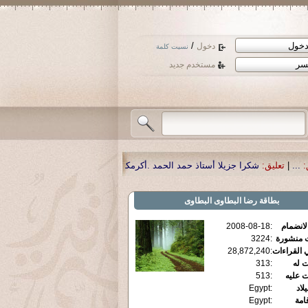
/
دخول
نسيت كلمة
مستخدم جديد
حمد الحمد .أكرمكم الله .
|
تعليق:
نسأل الله تعالى أن يمن بالشفاء لوالدنا العزيز
بطاقة
رضا البطاوى البطاوى
الانضمام
:
2008-08-18
ت منشورة
:
3224
 القراءات
:
28,872,240
ت له
:
313
ت عليه
:
513
يلاد
:
Egypt
قامة
:
Egypt