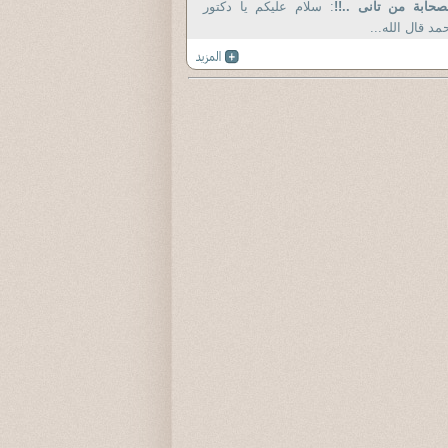
صحابة من تانى ..!!
: سلام عليكم يا دكتور
مد قال الله...