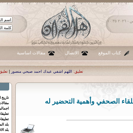
الخميس ٠٦ - أغسطس - ٢٠٢٦ ١٠:٣٥
كتاب الموقع
الاتصال
مقالات اساسية
تعليق:
اللهم اشفي عبدك احمد صبحي منصور
|
تعليق:
...
|
تعليق:
شكرا جزيلا أستاذ 
تاريخ 
لقاء الصحفي وأهمية التحضير له
مقالا
اجمالي
تعليقا
تعليقا
بلد الم
بلد الا