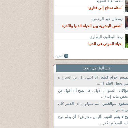
محمد عبد المجيد
أسئلة تحتاج إلى فتاوى!
رمضان عبد الرحمن
النفس البشرية بين الحياة الدنيا والآخرة
رضا البطاوى البطاوى
إحياء الموتى فى الدنيا
فاسألوا اهل الذكر
ميسر حرام قطعا
: انا اتسائ ل عن السرع ة
تي تجعل العلم اء ...
ؤالان
: السؤا ل الأول : هل يصح أن أقول عن
ص مات إنه (...
متقون ..والخمر
: انتم تقولو ن ان الخمر کان
اما من...
ح لا يعلم الغيب
: أليس مفترض ا أن يعلم نوح
يه السلا م بكفر...