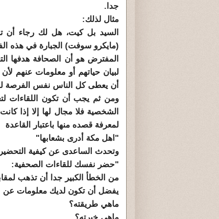
جدا.
مثال لذلك:
السيد بل كيت، هل لك رجاء أن ت
(مايكرو سوفت) الجبارة في هذه الفت
المفترض هو أن الصحافة هدفها التع
لبيان حياتهم أو معلومات عنهم لأن 
أن يعطى كل الناس نفس الفرصة للك
ومن ثم يجب أن تكون اللقاءات لتع
الشخصية فلا مجال لها إلا إذا كان
لمعرفة قصده منها باعتبار القاعدة
"اهل مكة أدرى بشعابها"
وتحدث الساعدى عن كيفية التحضير 
"حضر نفسك للقاءات الصحفية:
من الخطأ الكبير جدا أن تذهب لمقاب
يفضل أن تكون لديك معلومات عن ا
ماهي طريقته؟
ماهي خبرته؟