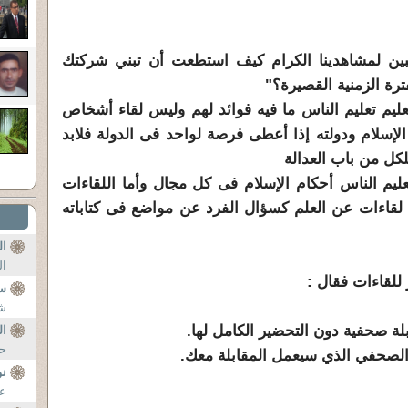
بين لمشاهدينا الكرام كيف استطعت أن تبني شركتك
رة الزمنية القصيرة؟"
ليم تعليم الناس ما فيه فوائد لهم وليس لقاء أشخاص
الإسلام ودولته إذا أعطى فرصة لواحد فى الدولة فلابد
ل من باب العدالة
ليم الناس أحكام الإسلام فى كل مجال وأما اللقاءات
ت لقاءات عن العلم كسؤال الفرد عن مواضع فى كتاباته
ال
ال
للقاءات فقال :
س
شخ
لة صحفية دون التحضير الكامل لها.
ال
حر
لصحفي الذي سيعمل المقابلة معك.
نو
عل