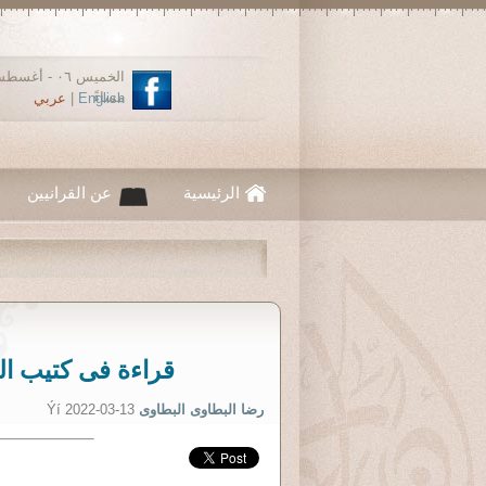
مساءً
English
|
عربي
الرئيسية
عن القرانيين
قراءة فى كتيب ال
رضا البطاوى البطاوى
Ýí 2022-03-13