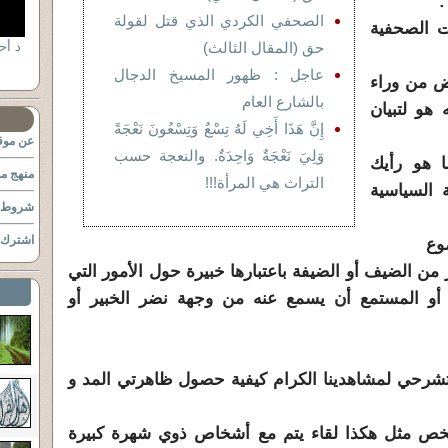
:
الصحفي الكردي الذي قتل لقولة
ت الصحفية
حق (المقال الثالث)
عاجل : ظهور المسيخ الدجال
رض من وراء
بالشارع العام
 هو لتبيان
إِنَّ هَذَا أَخِي لَهُ تِسْعٌ وَتِسْعُونَ نَعْجَةً
عن موقع
وَلِيَ نَعْجَةٌ وَاحِدَةٌ. والنعجة حسب
 هو رأيك
منهج مو
التراث هي المرأة!!!
 السياسية
شروط ا
اشترك ب
من الضيف أو الضيفة باعتبارها خبيرة حول الأمور التي
و المستمع أن يسمع عنه من وجهة نضر الخبير أو
شرحي لمشاهدينا الكرام كيفية حصول ظاهرتي المد و
خص مثل هكذا لقاء يتم مع أشخاص ذوي شهرة كبيرة