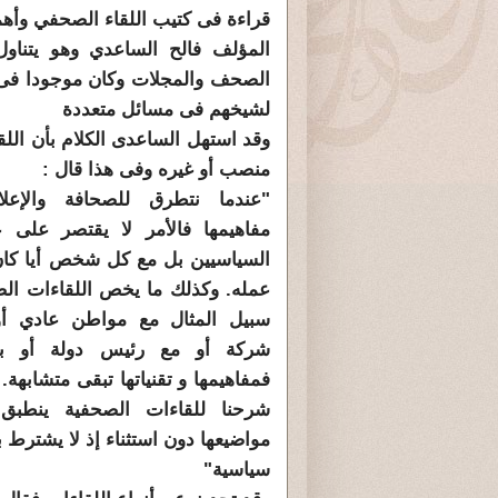
قراءة فى كتيب اللقاء الصحفي وأهم
المؤلف فالح الساعدي وهو يتنا
الصحف والمجلات وكان موجودا فى ال
لشيخهم فى مسائل متعددة
وقد استهل الساعدى الكلام بأن ا
منصب أو غيره وفى هذا قال :
"عندما نتطرق للصحافة والإعل
مفاهيمها فالأمر لا يقتصر على عل
السياسيين بل مع كل شخص أيا كان
عمله. وكذلك ما يخص اللقاءات ال
سبيل المثال مع مواطن عادي أو
شركة أو مع رئيس دولة أو با
فمفاهيمها و تقنياتها تبقى متشابهة.
شرحنا للقاءات الصحفية ينطب
مواضيعها دون استثناء إذ لا يشترط ب
سياسية"