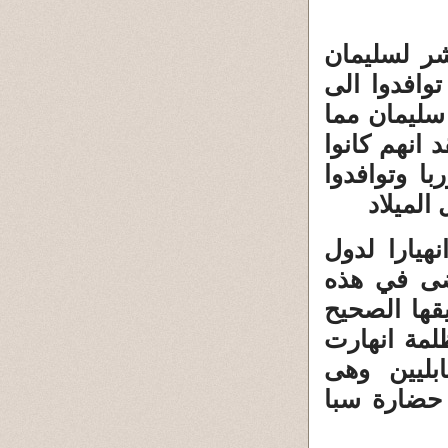
شر لسليمان
وافدوا الى
سليمان مما
انهم كانوا
ا وتوافدوا
الميلاد
يارا لدول
وضى في هذه
قها الصحيح
لمة انهارت
ابليين وهى
حضارة سبا