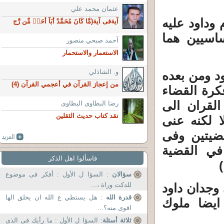
عثمان محمد علي
 وداود عليه
آيةفى آية(مَّا كَانَ مُحَمَّدٌ أَبَآ أَحَدٖ مِّن رِّج
اسيين هما
آحمد صبحي منصور
الاستعمار والاستحمار
و. الشاذلي
د ومن بعده
من إعجاز القرآن في أعجمي القرآن (4)
كرة القضاء
لقران الى
رضا البطاوى البطاوى
نقد كتاب حديث الثقلين
ا لكنه عنى
ضيتين وفى
 في القضية
فاسألوا اهل الذكر
سؤالان
: السؤا ل الأول : أفكر فى موضوع
وجدان داود
للدكت وراة ،...
قدرة الله
: هل يستطي ع الله ان يخلق الها
 ايضا ملوك
اقوى منه؟...
ثلاثة أسئلة
: السؤا ل الأول : ما رأيك فى الذى