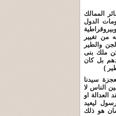
ائر الممالك
ومات الدول
بيروقراطية
 من تغيير
لجن والطير
كن ملك بنى
هم بل كان
ير )
عجزة سيدنا
ن الناس لا
 العدالة او
رسول ليعيد
مان هو ذلك