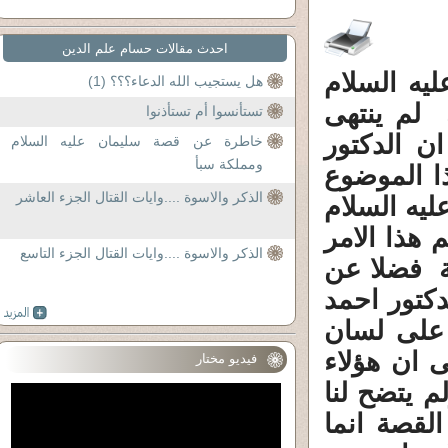
احدث مقالات حسام علم الدين
يه السلام
هل يستجيب الله الدعاء؟؟؟ (1)
 لم ينتهى
تستأنسوا أم تستأذنوا
ن الدكتور
خاطرة عن قصة سليمان عليه السلام
ومملكة سبأ
ا الموضوع
الذكر والاسوة ....وايات القتال الجزء العاشر
يه السلام
هذا الامر
الذكر والاسوة ....وايات القتال الجزء التاسع
ة فضلا عن
كتور احمد
 على لسان
 ان هؤلاء
فيديو مختار
م يتضح لنا
لقصة انما