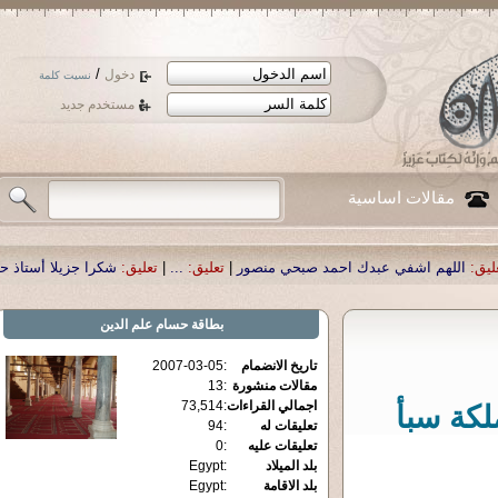
/
دخول
نسيت كلمة
مستخدم جديد
مقالات اساسية
حمد صبحي منصور
|
تعليق:
...
|
تعليق:
شكرا جزيلا أستاذ حمد الحمد .أكرمكم الله .
|
ت
بطاقة
حسام علم الدين
تاريخ الانضمام
:
2007-03-05
مقالات منشورة
:
13
اجمالي القراءات
:
73,514
كة سبأ
تعليقات له
:
94
تعليقات عليه
:
0
بلد الميلاد
:
Egypt
بلد الاقامة
:
Egypt