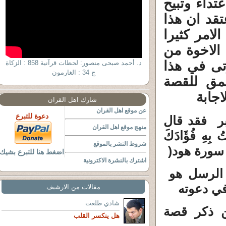
تداء وتبيح
تقد ان هذا
لامر كثيرا
 الاخوة من
تى في هذا
د. أحمد صبحى منصور: لحظات قرآنية 858 : الزكاة
ج 34 : الغارمون
عمق للقصة
اجابة
شارك اهل القران
عن موقع اهل القران
دعوة للتبرع
بر فقد قال
منهج موقع اهل القران
تُ بِهِ فُؤَادَكَ
شروط النشر بالموقع
نَ ( سورة هود
)
اضغط هنا للتبرع بشيك
اشترك بالنشرة الاكترونية
 الرسل هو
في دعوته
مقالات من الارشيف
شادي طلعت
ن ذكر قصة
هل ينكسر القلب