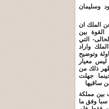
د وسليمان
ن الملك ان
القوة بين
لحالى- التي
لملك واراد
ولة وتوضيح
 ليس معيار
ظهر ذلك من
ينما جهلت
ن ساقيها
بين مملكة
سبا وفق ما
ن فقط فلم