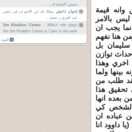
يدوس المصح ف ...
 وانه قيمة
إخوان داعش
: مقالا تك عن الاخو ان فى عصر
ليس بالامر
عبد العزي ز تصف...
Ibn Khaldun Center
: - Which role plays
نما يجب ان
the Ibn Khaldun Center in Cairo in the work
ن هنا نفهم
of the Ahl al-Qur’a n? ...
 سليمان بل
حداث توازن
اخري وهذا
 بينها ولما
فقد طلب من
 تحقيق هذا
ن بعده انها
ة لشخص كي
ن عباده ان
ا داوود انا