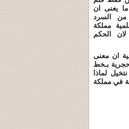
ما يعنى ان
 من السرد
لمية مملكة
لان الحكم
جية ان معنى
حجرية بـخط
تخيل لماذا
ية في مملكة