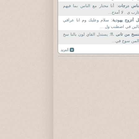
ناس درجات
: أنا محتار مع الناس بما فيهم
ارب ى . لا أمدح...
 أتزوج يهودية
: سلام وعليك وم انا عراقي
لين في اصطنب ول ...
نسخ من تانى .!!
: يستدل القاي لون بالنا سخ
لمن سوخ في...