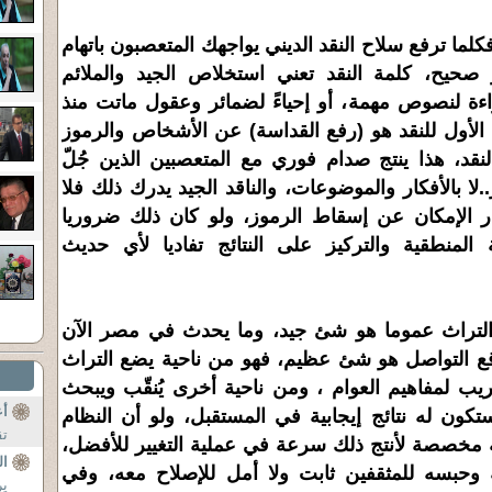
كلما ترفع سلاح النقد الديني يواجهك المتعصبون باتهام
 صحيح، كلمة النقد تعني استخلاص الجيد والملائم
ءة لنصوص مهمة، أو إحياءً لضمائر وعقول ماتت منذ
الأول للنقد هو (رفع القداسة) عن الأشخاص والرموز
نقد، هذا ينتج صدام فوري مع المتعصبين الذين جُلّ
لا بالأفكار والموضوعات، والناقد الجيد يدرك ذلك فلا
 الإمكان عن إسقاط الرموز، ولو كان ذلك ضروريا
المنطقية والتركيز على النتائج تفاديا لأي حديث
لتراث عموما هو شئ جيد، وما يحدث في مصر الآن
قع التواصل هو شئ عظيم، فهو من ناحية يضع التراث
يب لمفاهيم العوام ، ومن ناحية أخرى يُنقّب ويبحث
أع
تكون له نتائج إيجابية في المستقبل، ولو أن النظام
تق
 مخصصة لأنتج ذلك سرعة في عملية التغيير للأفضل،
ال
ة وحبسه للمثقفين ثابت ولا أمل للإصلاح معه، وفي
ير