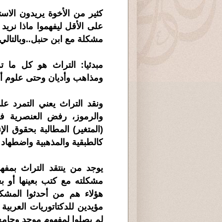
كثير من الأخوة يريدون الا
على الأقل ليفهموا ماذا نريد ب
مشكلة مع ابن حنبل..وبالتال
مبدئيا: التراث هو كل ما 
ومذاهب وأديان وحتى علوم أدب
ونقد التراث يعني التمرد
والرموز، رفض العنصرية في
(المتغير) المطالبة بحقوق ا
كالطبقية والمذهبية واضطهاد ال
يوجد من ينتقد التراث بمف
مشكلته مع كتب بعينها أو ب
هؤلاء هم من أحدثوا المشك
مؤيدين للدكتاتوريات العربي
لم يصلوا لمفهوم موحد وجامع