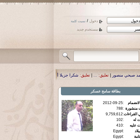
/
دخول
نسيت كلمة
مستخدم جديد
تعليق:
...
|
تعليق:
شكرا جزيلا أستاذ حمد الحمد .أكرمكم الله .
|
تعليق:
نسأل الله ت
بطاقة
سامح عسكر
الانضمام
:
2012-09-25
ت منشورة
:
788
 القراءات
:
9,759,612
ت له
:
102
ت عليه
:
410
يلاد
:
Egypt
قامة
:
Egypt