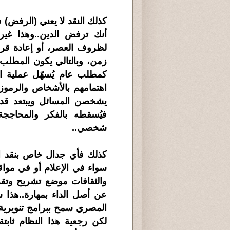
كذلك النقد لا يعني (الرفض) ف
أنك ترفض الدين..وهذا غير
لظروف العصر، أو إعادة قرا
زمن، وبالتالي يكون المطلب 
كمطلب عام يُسهّل عملية ال
اهتمامهم بالأشخاص والرموز..
يشخصن المسائل ويبتعد قدر
فيُسقطه بالفكر والمحاججة 
شخصي..
كذلك فأي جدال خاص بنقد ا
سواء في الإعلام أو في موا
والثقافات موضع تشريح وتقر
عن أصل الداء بمهارة..هذا س
المصري سمح ببرامج تنويرية
لكن رجعية هذا النظام ثابت