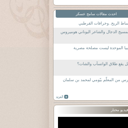
احدث مقالات سامح عسكر
اط الريح..وخرافات القرطبي
مسيخ الدجال والشاعر اليوناني هوميروس
بيا الموحدة ليست مصلحة مصرية
 يقع طلاق الواتسآب والشات؟
س من المعلّم بيّومي لمحمد بن سلمان
يديو مختار