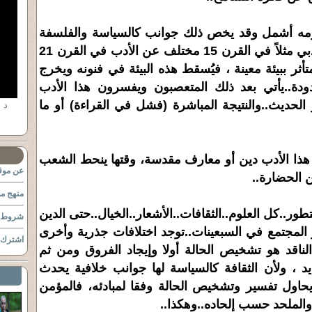
مه أشمل وقد يخص ذلك جوانب كالسياسة والفلسفة
والأدب، كمثال أن الجانب الأدبي مثلاً في القرن 15 مختلف عن الأدب في القرن 21
تأثر ببيئة معينة ، فيُسقط هذه البيئة في فنونه ويخرج
ة..يأتي بعد ذلك المتعصبون ويفسرون هذا الأدب
الحديث..والنتيجة المباشرة (فشل في القراءة) أو ما
د 
ار هذا الأدب دين أو معارف مقدسة، وقتها ينحط الشعب
عن موقع
الحضارة..
منهج مو
..كل العلوم..الثقافات..الأشعار..الخيال..حتى الدين
شروط ا
 المجتمع في السبعينات..توجد اختلافات جذرية وأخرى
اشترك ب
لناقد هو تشخيص الحالة أولا وإيجاد الفروق ومن ثم
يد ، ولأن الثقافة كالسياسة لها جوانب خلافية يحدث
يحاول تفسير وتشخيص الحالة وفقا لمبادئه، فالمؤمن
والملحد حسب إلحاده..وهكذا..