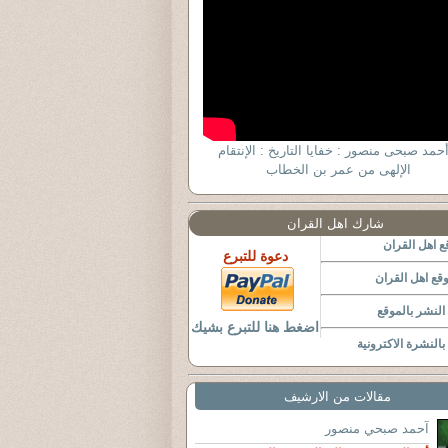
أحمد صبحى منصور : خفايا التاريخ : الإنتقام
الإلهى من عمر بن الخطاب
شارك اهل القران
 اهل القران
دعوة للتبرع
قع اهل القران
لنشر بالموقع
اضغط هنا للتبرع بشيك
النشرة الاكترونية
مقالات من الارشيف
آحمد صبحي منصور