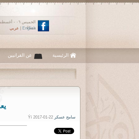
مساءً
English
|
عربي
الرئيسية
عن القرانيين
يع
سامح عسكر
Ýí 2017-01-22