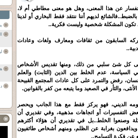
ستفسار عن هذا المعنى، وهل هو معنى مطاطي أم لا،
الضبط..فالشائع لديهم أننا ننتقد فقط البخاري أو لدينا
ي تكون المشكلة شخصية وليست فكرية..
بس
ال
تركه السابقون من ثقافات ومعارف ولغات وعادات
ية..
لي
 على كل شئ سلبي من ذلك، ومنها تقديس الأشخاص
هل
 السياسة، عدم الخلط بين الدين (الثابت) والعلم
لإنسان، رفض والتمرد على كل عادات المجتمع القبيحة
در
أنثى، والثأر في الصعيد وما يتبعه من كفر بالقوانين.
هومه الديني، فهو يركز فقط مع هذا الجانب ويحصر
عض التفسيرات أو اتجاهات مذهبية، وفي تقديري أن
ف
لة وصنعوا الخلط..بل في تقديري أن هؤلاء أكثرهم
ة ويدافعون بغرابة عن الظلم، ومنهم أشخاص طائفيون
 عن فكرة التسامح..