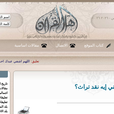
الخميس ٠٦ - أغسطس - ٢٠٢٦ ١٠:٢٦
كتاب الموقع
الاتصال
مقالات اساسية
تعليق:
اللهم اشفي عبدك احمد صبحي منصور
|
تاريخ 
ني إيه نقد تراث؟
مقالا
اجمالي
تعليقا
تعليقا
بلد الم
بلد الا