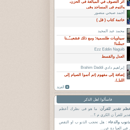
أثر التصوف في المبالغة فى الحزن،
والنوم فى المساجد وفي
آحمد صبحي منصور
خاتمة كتاب ( قل )
محمد عبد المجيد
سيناويات طلسمية؛ ومع ذلك فشعبــُــنا
جيشُنا!
Ezz Eddin Naguib
العدل والقسط
إبراهيم دادي Brahim Daddi
إضافة إلى مفهوم (ثم أتموا الصيام إلى
الليل).
فاسألوا اهل الذكر
ظم تقدير للقرآن
: ما هو فى نظرك أعظم
دير للقرآ ن الكري م ؟...
ذنوب والدعاء
: هل تحجب الذنو ب او التقص
 في العبا دة عن...