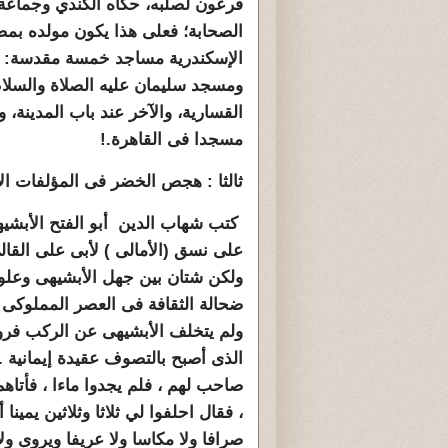
فرعون لصلبه، حكاه الكندي وجماعة
الصحابة؛ فعلى هذا يكون مولده بمصر
الإسكندرية مساجد خمسة مقدسة: مس
ومسجد سليمان عليه الصلاة والسلا
القسارية، والآخر عند باب المدينة، 
مسجدا فى القاهرة.!
ثالثا : هجص الخضر فى المؤلفات الأ
كتب شهاب الدين أبو الفتح الأبش
ولكن شتان بين جهل الأبشيهى وعلو 
ضحالة الثقافة فى العصر المملوكى 
ولم يتخلف الأبشيهى عن الركب فر
الذى أصبح بالتصوف عقيدة إيمانية
صاحب لهم ، فلم يجدوا ماءا ، فأتاه
، ﻓﻘﺎﻝ ﺍﺣﻠﻔﻮﺍ ﻟﻲ ﺛﻼﺛﺎ ﻭﺛﻼﺛﻴﻦ يمينا 
ﺻﺮﺍﻓﺎ ﻭﻻ ﻣﻜﺎﺳﺎ ﻭﻻ ﻋﺮﻳﻔﺎ ﻭﻳﺮﻭﻯ ﻭﻻ ﻋ