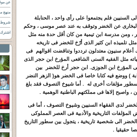
عن موقع
منهج مو
 السنيين فلم يجتمعوا على رأى واحد ، الحنابلة
شروط ا
البخارى عن الخضر وتوقف به عند عصر موسى ، وحكم
اشترك ب
 ، ومن مدرسة ابن تيمية من كان أقل حدة منه مثل
مثل تلميذه ابن كثير الذى أرّخ للخضر فى تاريخه
ناك أعلام سنيون معتدلون ترددوا وتناقضت اقوالهم فى
اته مثل الفقيه السنى الشافعى المؤرخ ابن حجر الذى
سى المؤرخ ابن الجوزى. ابن حجر أرخ للخضر بين
بة ) ووضع فيه كتابا خاصا فى الخضر هو( الزهر النضر
ى سطور مؤلفات أخرى له . أما شيوخ التصوف فقد بلغ
 ، واصبح إلاها فى مملكتهم الباطنية الوهمية .
خضر لدى الفقهاء السنيين وشيوخ التصوف ، أما فى
لمؤلفات التاريخية والأدبية فى العصر المملوكى
الخضر الى شخصية تاريخية ، يتجول بين سطور التاريخ
 حقيقيا .