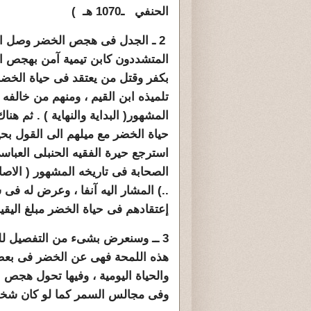
الحنفي ـ1070 هـ )
2 ـ الجدل فى هجص الخضر وصل الى
المتشددون كابن تيمية آمن بهجص 
بكفر وقتل من يعتقد فى حياة الخضر
تلميذه ابن القيم ، ومنهم من خالفه 
المشهور( البداية والنهاية ) . ثم ه
حياة الخضر مع ميلهم الى القول بحي
استرجع حيرة الفقيه الحنبلى العبا
الصحابة فى تاريخه المشهور ( الاصا
..) المشار اليه آنفا ، وعرض له ف
إعتقادهم فى حياة الخضر مبلغ اليقين
3 ــ وسنعرض بشىء من التفصيل لل
هذه اللمحة فهى عن الخضر فى بعض ا
والحياة اليومية ، وفيها تحول هجص 
وفى مجالس السمر كما لو كان شخصا