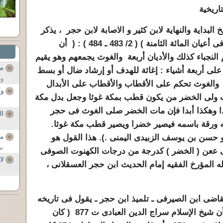
اريخية
 البداية والنهاية لابن كثير و الاصابة لابن حجر ، يذكر
ابن حجر فى تاريخه ( الدرر الكامنة فى أعيان المائة الثامنة ) ( 2/ 483 ـ 484 ) : ( أن
 النجباء كذلك والأديان أربعة والغوث يجمعهم وهو يقيم
صل
 على أربعة أشياء : إغاثة للهدف أو إرشاد ضال أو بسط
ور
 والغوث تحكم على الأقطاب والأقطاب على الأبدال
وأ
غوث ولى الخضر من يكون قطب بمكة غوثا وجعل بدل مكة
دا وهكذا أبدا فإن مات الخضر صلى الغوث فى حجر
ال
 ورقة باسمه فيصير خضرا ويصير قطب مكة غوثا.
 حسن بن يوسف الزبيدى اليمنى .). هذا القول هو
مذ
بو
ى ععن ( الخضر ) كدرجة من درجات الكهنوت الصوفى
لا
له المؤرخ الفقيه إمام الحديث ابن حجر العسقلانى ،
لقاضى ابن الصيرفى ـ تلميذ ابن حجر ـ يقول فى تاريخه
(إنباء الهصر بأبناء العصر ص 485 ) أن شيخ الإسلام سراج الدين العبادى ت 877 ( كان