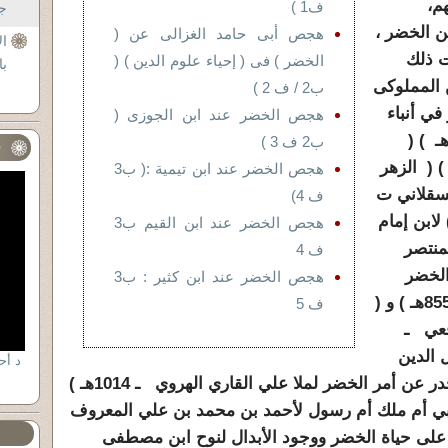
م،
ف1 )
جل
 الخضر ،
هجص أبى حامد الغزالى عن (
ال
 ذلك
الخضر ) فى ( إحياء علوم الدين ) (
با
 المملوكى
ب2 / ف 2 )
في أنباء
هجص الخضر عند ابن الجوزى (
لخضر لأبي الفضل العراقي ـ 806هـ ) (
ب2 ف 3 )
ف
لقاضي البساطي ـ 842هـ ) ( الزهر
هجص الخضر عند ابن تيمية :( ب3
سقلاني ت
ف 4)
 لابن إمام
هجص الخضر عند ابن القيم ب3
لقول المنتصر
ف 4
الخضر
هجص الخضر عند ابن كثير : ب3
للحسين بن عبد الرحمن الأهدل ـ 855هـ ) و (
ف 5
فعي ـ
ل الدين
السيوطي ـ 911هـ ) و ( كشف الخدر عن أمر الخضر لملا علي القاري الهروي ـ 1014هـ )
ي أم ملك أم رسول لأحمد بن محمد بن علي المعروف
 القول الدال على حياة الخضر ووجود الأبدال لنوح ابن مصطفى