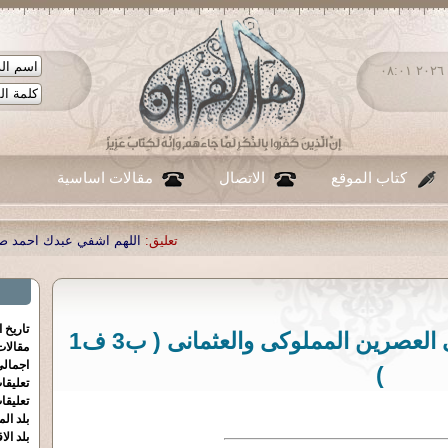
الأحد ٠٩ - أغسطس - ٢٠٢٦ ٠٨:٠١
كتاب الموقع
الاتصال
مقالات اساسية
تعليق:
اللهم اشفي عبدك احمد صبحي منصور
|
تعليق:
...
|
تعليق:
تاريخ 
لمحة عن هجص الخضر فى العصرين المملوكى والعثمانى ( ب3 ف1
مقالا
اجمالي
)
تعليقا
تعليقا
بلد الم
بلد الا