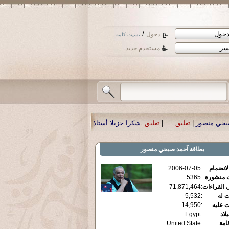
/
دخول
نسيت كلمة
مستخدم جديد
شكرا جزيلا أستاذ حمد الحمد .أكرمكم الله .
|
تعليق:
نسأل الله تعالى أن يمن بالشفا
بطاقة
آحمد صبحي منصور
الانضمام
:
2006-07-05
ت منشورة
:
5365
 القراءات
:
71,871,464
ت له
:
5,532
ت عليه
:
14,950
يلاد
:
Egypt
قامة
:
United State