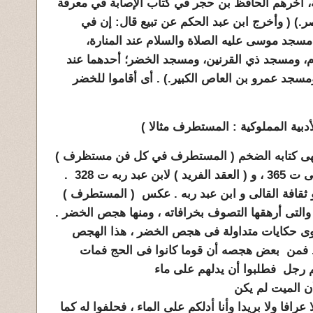
، آخرهم الحافظ بن حجر في كتاب الإصابة في معرفة
.) ( وأخرج ابن عبد الحكم عن تبيع قال: إن في
جد موسى عليه الصلاة والسلام عند المنارة،
م، ومسجد ذي القرنين، ومسجد الخضر؛ أحدهما عند
ومسجد عمرو بن العاص الكبير.) . أى أقاموا للخضر
دبية المملوكية : المستطرف مثالا )
يهى كتابه الضخم ( ﺍﻟﻤﺴﺘﻄﺮﻑ ﻓﻲ ﻛﻞ ﻓﻦ ﻣﺴﺘﻈﺮﻑ )
على نسق (الأمالى ) لأبى على القالى ت 365 ، و ( العقد الفريد ) لابن عبد ربه ت 328 .
ثقافة القالى و ابن عبد ربه . عكس ( المستطرف )
والتى أرهقها التصوف بخرافاته ، ومنها هجص الخضر .
وى حكايات متداولة فى هجص الخضر ، هذا الهجص
 . فمن بعض هجصه أن قوما كانوا فى الحج فمات
م رجل فطلبوا أن يدلهم على ماء
أن الميت لم يكن
ﺮﺍﻓﺎ ﻭﻻ ﺑﺮﻳﺪﺍ ﻭﺃﻧﺎ ﺃﺩﻟﻜﻢ ﻋﻠﻰ ﺍﻟﻤﺎء ، فحلفوا له كما