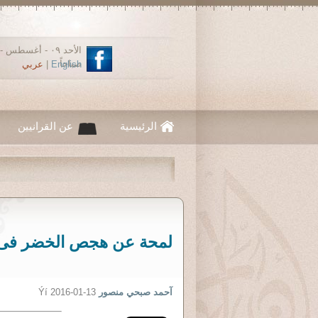
صباحاً
English
|
عربي
الرئيسية
عن القرانيين
آحمد صبحي منصور
Ýí 2016-01-13