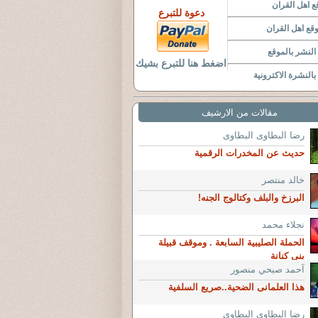
 اهل القران
دعوة للتبرع
قع اهل القران
لنشر بالموقع
اضغط هنا للتبرع بشيك
النشرة الاكترونية
مقالات من الارشيف
رضا البطاوى البطاوى
حديث عن المخدرات الرقمية
خالد منتصر
البرزخ والبلف وكتالوج الجنه!
نجلاء محمد
الحملة الصليبية السابعة . وموقف قبيلة
بني كنانة
آحمد صبحي منصور
هذا العلمانى الضحية..صريع السلفية
رضا البطاوى البطاوى