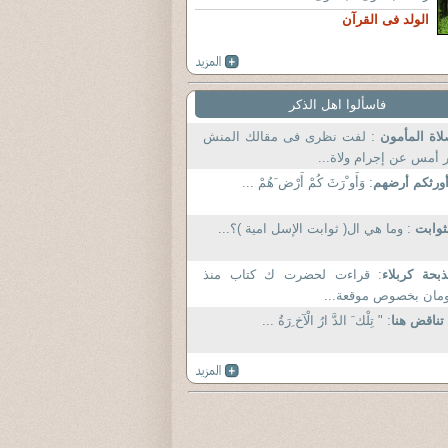
الولد فى القرآن
فاسألوا اهل الذكر
اة المأمون
: لفت نظرى فى مقالك المنش
 أمس عن إجرام ولاة...
ورثكم أرضهم
: وَأَو ْرَثَ كُمْ أَرْض َهُمْ ...
ثوابت
: وما هي ال( ثوابت الإسل امية )؟...
بحة كربلاء
: قراءت لحضرت ك كتاب منذ
مان بخصوص موقعة...
 تناقض هنا
: " تِلْك َ الدَّ ارُ الْآخ ِرَةُ ...