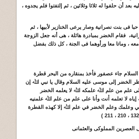
د أن حلفوا له ثلاثا وثلاثين ، ثم إلتفتوا فلم يجدوه ،
 فى بنت نصرانية وصار يرعى الخنازير لأبيها ، ثم
انية، فقام الخضر بمبادرة هائلة ، هى أنه جعل الزوجة
عه ، وماتا معا ورأوهما فى الجنة ، كل ذلك بفضل
ﺍﻟﺴﻼﻡ ﺟﺎء ﻋﺼﻔﻮﺭ ﻓﺄﺧﺬ ﺑﻤﻨﻘﺎﺭﻩ ﻣﻦ ﺍﻟﺒﺤﺮ ﻗﻄﺮﺓ
ﺮ ﺍﻟﺨﻀﺮ ﺇﻟﻰ ﻣﻮﺳﻰ ﻋﻠﻴﻪ ﺍﻟﺴﻼﻡ ﻭﻗﺎﻝ ﻳﺎ ﻧﺒﻲ ﺍﷲ ﺇﻥ
ﻠﻰ ﻋﻠﻢ ﻣﻦ ﻋﻠﻢ ﺍﷲ ﻋﻠﻤﻜﻪ ﺍﷲ ﻻ ﻳﻌﻠﻤﻪ ﺍﻟﺨﻀﺮ
ﻳﺎﻩ ﻻ ﺗﻌﻠﻤﻪ ﺃﻧﺖ ﻭﺃﻧﺎ ﻋﻠﻰ ﻋﻠﻢ ﻣﻦ ﻋﻠﻢ ﺍﷲ ﻋﻠﻤﻨﻴﻪ
ﻤﻲ ﻭﻋﻠﻤﻚ ﻭﻋﻠﻢ ﺍﻟﺨﻀﺮ ﻓﻲ ﻋﻠﻢ ﺍﷲ ﺇﻻ ﻛﻬﺬﻩ ﺍﻟﻘﻄﺮﺓ
ى العصرين المملوكى والعثمانى