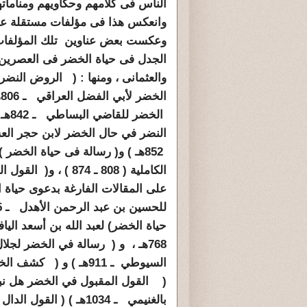
الناس فى كلامهم وحكاويهم ومناماته
وانعكس هذا فى مؤلفات مستقلة عن
وعكست بعض عناوين تلك المؤلفات
الجدل فى حياة الخضر فى العصرين
والعثمانى ، ومنها : ( الروض النضر 
ا
الخضر ل
النضر في حال الخضر لابن حجر الع
852هـ ) و( رسالة فى حياة الخضر )
الكاملية ( 808 ـ 874 ) ، و( ا
على المقالات الفارغة بدعوى حياة 
حياة الخضر) لعبد الله بن أسعد اليا
768هـ ، و ( رسالة في الخضر لجلا
( القول المقبول في الخضر هل نب
بالغنيمي ـ 1034هـ ) (