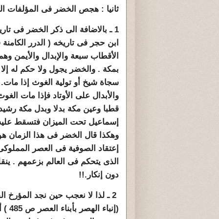
ثانيا : هجص الخضر فى المؤلفات الت
1 ـ بالاضافة الى ذكر الخضر فى تاريخ
الأقطاب سبعة والإبدال والأيمن وهم
بمكة . والخضر يجول ولا حكم له إلا
سجاة شيخ أو تولية الغوث إذا مات.
والأبدال على الأوتاد فإذا مات ال
قطبا وعين مكة بدلا وبدل مكة رشي
إسماعيل تحت الميزان فتسقط عليه
وهكذا قال الخضر فى هذا الزمان هو
إعتقاد الصوفية فى العصر المملوك
الذى يتحكم فى العالم بزعمهم . ينق
دون إنكار.!!
2 ـ لذا لا نعجب حين نجد المؤرخ ا