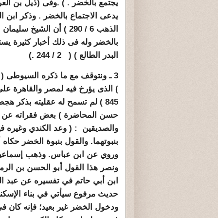
يدعى الاجتماع بالخضر . وذكر ابن ا
بالخضر وله فى ذلك أخبار كثيرة يست
البدر الطالع ) ( 2 / 244 .)
) الذى يؤرخ فيه لمصر والقاهرة ع
845 ) لم تسمح له عقليته بذكر ه
حسن المحاضرة ) بعض فقراته عن ه
والصديقين : ( وعد الكندي وغيره ف
بنبوتهما. والقول بنبوة الخضر حكاه
وروي عن ابن عباس. وذهب إسماعيل 
ونصر هذا القول أبو الحسن بن الرما
ابن أبي حاتم في تفسيره عن عبد ال
حديث مرفوع سيأتي في بناء الإسكند
ودخول الخضر غير بعيد؛ فإنه كان ف