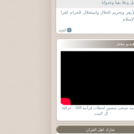
 وعلا بغيا وعدوانا
أزهر وتحريم الحلال واستحلال الحرام كفرا
لإسلام
يديو مختار
د أحمد صبحى منصور لحظات قرآنية 169 : خرافة
آل البيت
شارك اهل القران