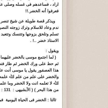
اراد ، فساعدهم فى غسله وصلى عليه بع
فعرفوا أنه الخضر.!!
ويذكر قصة طويلة عن شيخ تنصر حبا
ندم وعاد للاسلام وترك زوجته النصر
تسلم وتلحق بزوجها وتتنسك وتتعبد م
الاستاذ خضر ..! .
ويقول :
( ﻟﻤﺎ ﺍﺟﺘﻤﻊ ﻣﻮﺳﻰ ﺑﺎﻟﺨﻀﺮ ﻋﻠﻴﻬﻤﺎ 
ﺛﻢ ﺣﻂ ﻋﻠﻰ ﻭﺭﻙ ﺍﻟﺨﻀﺮ ﺛﻢ ﻃﺎﺭ ﻓﻨﻈ
ﻫﺬﺍ ﺍﻟﻌﺼﻔﻮﺭ ﻳﻘﻮﻝ ﻳﺎ ﻣﻮﺳﻰ ﺃﻧﺖ ﻋ
ﻭﺍﻟﺨﻀﺮ ﻋﻠﻰ ﻋﻠﻢ ﻣﻦ ﻋﻠﻢ ﺍﷲ ﻋﻠﻤﻪ ﺇ
ﺍﷲ ﻻ ﺗﻌﻠﻤﻪ ﺍﻧﺖ ﻭﻻ ﺍﻟﺨﻀﺮ ﻭﻣﺎ ﻋﻠ
ﻣﻦ ﻫﺬﺍ ﺍﻟﺒﺤﺮ ) ( الأبشيهى : 131 : 132 ، 210 ، 211 )
ثالتا : الخضر فى الحياة اليومية ف