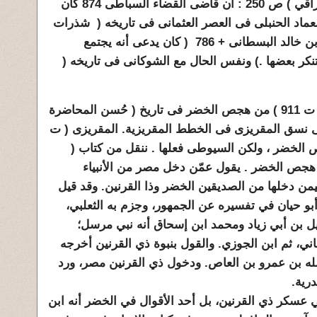
يجتمع بالخضر . ) .وفى (ذيل بن العراقي ) ص 250 : أن قاضى القضاء السباطى 874 كان
لعماد الحنبلى فى العصر العثمانى فى تاريخه ( شذرات
الذهب 6 / 290 ) أن الشيخ سليمان بن خالد البسطانى + 786 ( كان يدعى أنه يجتمع
نكر بعضها .) ونفس الحال مع الشوكانى فى تاريخه (
3 ـ ونتوقف مع ما ذكره السيوطى ( ت 911 ) من هجص الخضر فى تاريخ ( حُسن المحاضرة
لى نسق المقريزى فى الخطط المقريزية. المقريزى ( ت
جص الخضر ، ولكن السيوطى فعلها . ننقل من كتاب (
جص الخضر . يقول عمّن دخل مصر من الأنبياء
يمن دخلها من الصديقين الخضر وذا القرنين. وقد قيل
 أبو حيان في تفسيره عن الجمهور، وجزم به الثعلبي،
بن أبي زياد ومحمد ابن إسحاق أنه نبي مرسل؛
ني، ثم ابن الجوزي. والقول بنبوة ذي القرنين أخرجه
له بن عمرو بن العاص. ودخول ذي القرنين مصر، ورد
رية.
ي عسكر ذي القرنين، بل أحد الأقوال في الخضر أنه ابن