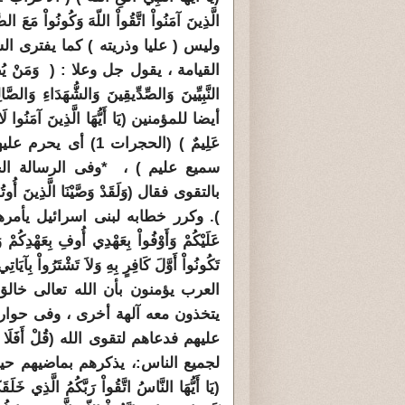
وليس ( عليا وذريته ) كما يفترى ال
القيامة ، يقول جل وعلا : ( وَمَنْ يُطِعْ اللَّهَ
أيضا للمؤمنين (يَا أَيُّهَا الَّذِينَ آمَنُوا لَا تُقَ
عَلِيمٌ ) (الحجرات 
سميع عليم ) ،
*
وفى الرسالة الخ
). وكرر خطابه لبنى اسرائيل يأمرهم بالتقوى 
عَلَيْكُمْ وَأَوْفُواْ بِعَهْدِي أُوفِ بِعَهْدِكُمْ وَ
تَكُونُواْ أَوَّلَ كَافِرٍ بِهِ وَلاَ تَشْتَرُواْ بِآيَاتِ
العرب يؤمنون بأن الله تعالى خا
يتخذون معه آلهة أخرى ، وفى حوار 
عليهم فدعاهم لتقوى الله (قُلْ أَفَلَا تَت
لجميع الناس
:
، يذكرهم بماضيهم حي
(يَا أَيُّهَا النَّاسُ اتَّقُواْ رَبَّكُمُ الَّذِي خَل