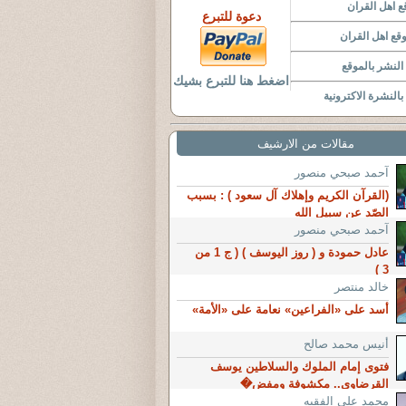
 اهل القران
دعوة للتبرع
قع اهل القران
لنشر بالموقع
اضغط هنا للتبرع بشيك
النشرة الاكترونية
مقالات من الارشيف
آحمد صبحي منصور
(القرآن الكريم وإهلاك آل سعود ) : بسبب
الصّد عن سبيل الله
آحمد صبحي منصور
عادل حمودة و ( روز اليوسف ) ( ج 1 من
3 )
خالد منتصر
أسد على «الفراعين» نعامة على «الأمة»
أنيس محمد صالح
فتوى إمام الملوك والسلاطين يوسف
القرضاوي.. مكشوفة ومفض�
محمد على الفقيه