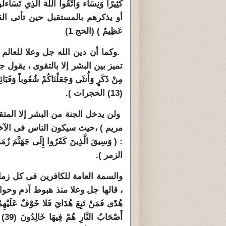
كَثِيرًا وَنِسَاء وَاتَّقُواْ اللّهَ الَّذِي تَسَاءلُو
أو يذكرهم بالمستقبل حين تأتى القيامة (يَا أَي
عَظِيمٌ ) (الحج 1)
.
وكما أن دين الله جل وعلا للعالم 
تميز بين البشر إلا بالتقوى ، يقول جل وعلا
مِنْ ذَكَرٍ وَأُنثَى وَجَعَلْنَاكُمْ شُعُوباً وَقَبَائِلَ 
(13) الحجرات ).
مريم ) ،حيث سيكون الناس فى الآخر
الزمر ).
والسمة العامة للكافرين فى كل زمان
، قالها جل وعلا منذ هبوط آدم وحواء الى الأرض 
أَص