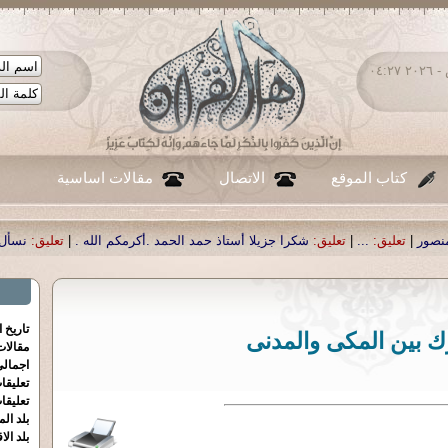
السبت ٠٨ - أغسطس - ٢٠٢٦ ٠٤:٢٧
كتاب الموقع
الاتصال
مقالات اساسية
جزيلا أستاذ حمد الحمد .أكرمكم الله .
|
تعليق:
نسأل الله تعالى أن يمن بالشفاء لوا
تاريخ 
 بين المكى والمدنى
مقالا
اجمالي
تعليقا
تعليقا
بلد الم
بلد الا