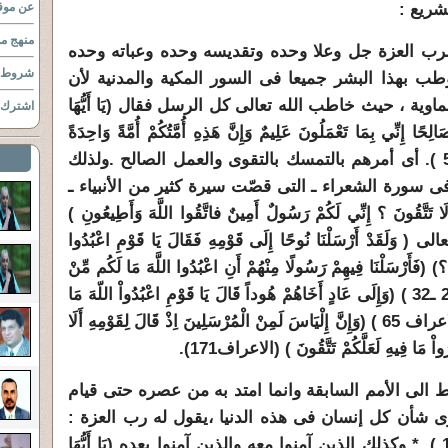
شريع :
عن موقع
منهج مو
لرب العزة جل وعلا وحده وتقديسه وحده وعباته وحده
شروط ا
ب بهذا البشر جميعا فى السور المكية والمدنية لأن
ة ، حيث خاطب الله تعالى كل الرسل فقال (يَا أَيُّهَا
اشترك ب
حًا إِنِّي بِمَا تَعْمَلُونَ عَلِيمٌ وَإِنَّ هَذِهِ أُمَّتُكُمْ أُمَّةً وَاحِدَةً
.
ولذلك
ى سورة الشعراء ـ التى قصّت سيرة كثير من الأنبياء ـ
نَ ؟ إِنِّي لَكُمْ رَسُولٌ أَمِينٌ فاتَّقُوا اللَّهَ وَأَطِيعُونِ )
دْ أَرْسَلْنَا نُوحًا إِلَى قَوْمِهِ فَقَالَ يَا قَوْمِ اعْبُدُوا
ونَ ؟) (فَأَرْسَلْنَا فِيهِمْ رَسُولًا مِنْهُمْ أَنِ اعْبُدُوا اللَّهَ مَا لَكُم مِّنْ
إِلَهٍ غَيْرُهُ أَفَلاَ تَتَّقُونَ؟ ) (المؤمنون 23 ـ32 ) (وَإِلَى عَادٍ أَخَاهُمْ هُوداً قَالَ يَا قَوْمِ اعْبُدُواْ اللّهَ مَا
لَكُم مِّنْ إِلَـهٍ غَيْرُهُ أَفَلاَ تَتَّقُونَ ؟ ) (الاعراف 65 ) (وَإِنَّ إِلْيَاسَ لَمِنْ الْمُرْسَلِينَ اِذْ قَالَ لِقَوْمِهِ أَلَا
الى الأمم السابقة وانما امتد به من عصره حتى قيام
وى شأن كل إنسان فى هذه الدنيا ،يقول له رب العزة :
)
.
*
وكذلك الذين آمنوا معه والذين آمنوا بعده (يَا أَيُّهَا