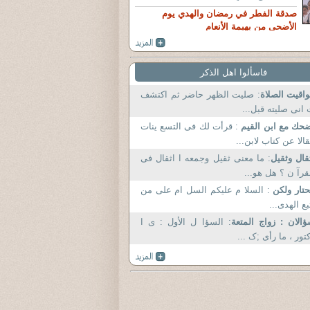
صدقة الفطر في رمضان والهدي يوم
الأضحى من بهيمة الأنعام
فاسألوا اهل الذكر
اقيت الصلاة
: صليت الظهر حاضر ثم اكتشف
انى صليته قبل...
حك مع ابن القيم
: قرأت لك فى التسع ينات
الا عن كتاب لابن...
قال وثقيل
: ما معنى ثقيل وجمعه ا اثقال فى
قرآ ن ؟ هل هو...
تار ولكن
: السلا م عليكم السل ام على من
بع الهدى...
الان : زواج المتعة
: السؤا ل الأول : ی ا
تور ، ما رأی ;ک ...