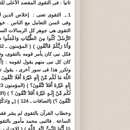
ثانيا : فى التقوى المقصد الأعلى للت
1 ـ التقوى تعنى : إخلاص الدين 
وفى حُسن التعامل مع الناس . خوط
التقوى هى جوهر كل الرسالات السماوي
الرُّسُلُ كُلُوا مِنَ الطَّيِّبَاتِ وَاعْمَلُوا صَالِ
وَأَنَا رَبُّكُمْ فَاتَّقُونِ ) ( المؤمنون ـ 52 ). أى أمرهم بالتمسك بالتقوى والعمل الصالح
فكل نبى كان يأمر قومه بالتقوى، وف
كان كل نبى منهم يقول لقومه : (أَلَا تَتَّقُو
وتكرر هذا فى سور أخرى ، يقول تعالى ( وَلَقَ
اللَّهَ مَا لَكُم مِّنْ إِلَهٍ غَيْرُهُ أَفَلَا تَتَّقُ
تَتَّقُونَ ؟) (الصافات ـ 124 ) (..ٍ وَاذكُرُواْ مَا فِيهِ لَعَلَّكُمْ تَتَّقُونَ ) (الاعراف171).
وخطاب القرآن بالتقوى لم يشر فقط 
الساعة
.
فالنبى محمد مأمور بالتق
(يَا أَيُّهَا النَّبِيُّ اتَّقِ اللَّهَ ) ( الاحزاب 1