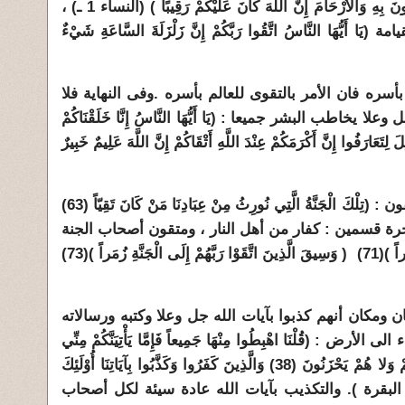
نَ بِهِ وَالأَرْحَامَ إِنَّ اللّهَ كَانَ عَلَيْكُمْ رَقِيبًا ) (النساء 1 ـ
)
،
ُّهَا النَّاسُ اتَّقُوا رَبَّكُمْ إِنَّ زَلْزَلَةَ السَّاعَةِ شَيْءٌ
بأسره فان الأمر بالتقوى للعالم بأسره
.
وفى النهاية فلا
 يخاطب البشر جميعا : (يَا أَيُّهَا النَّاسُ إِنَّا خَلَقْنَاكُمْ
لِتَعَارَفُوا إِنَّ أَكْرَمَكُمْ عِنْدَ اللَّهِ أَتْقَاكُمْ إِنَّ اللَّهَ عَلِيمٌ خَبِيرٌ
ولن يدخل الجنة من البشر إلا المتقون : (تِلْكَ الْجَنَّةُ الَّتِي نُورِثُ مِنْ عِبَادِنَا مَنْ كَانَ تَقِيّاً (63)
ة قسمين : كفار من أهل النار ، ومتقون أصحاب الجنة
: ( وَسِيقَ الَّذِينَ كَفَرُوا إِلَى جَهَنَّمَ زُمَراً )(71) ( وَسِيقَ الَّذِينَ اتَّقَوْا رَبَّهُمْ إِلَى الْجَنَّةِ زُمَراً )(73)
 ومكان أنهم كذبوا بآيات الله جل وعلا وكتبه ورسالاته
: (قُلْنَا اهْبِطُوا مِنْهَا جَمِيعاً فَإِمَّا يَأْتِيَنَّكُمْ مِنِّي
هُدًى فَمَنْ تَبِعَ هُدَايَ فَلا خَوْفٌ عَلَيْهِمْ وَلا هُمْ يَحْزَنُونَ (38) وَالَّذِينَ كَفَرُوا وَكَذَّبُوا بِآيَاتِنَا أُوْلَئِكَ
ْحَابُ النَّارِ هُمْ فِيهَا خَالِدُونَ (39) البقرة ). والتكذيب بآيات الله عادة سيئة لكل أصحاب