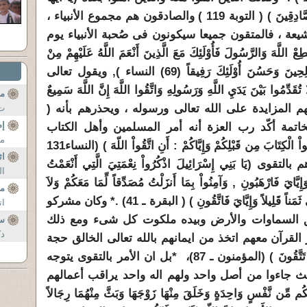
الَّذِينَ آمَنُواْ اتَّقُواْ اللّهَ وَكُونُواْ مَعَ الصَّادِقِينَ ) ( التوبة 119 ) والصادقون هم مجموع الأنبياء ،
شيعة ، فالمتقون جميعا سيكونون فى صُحبة الأنبياء يوم
 وَالرَّسُولَ فَأُوْلَئِكَ مَعَ الَّذِينَ أَنْعَمَ اللَّهُ عَلَيْهِمْ مِنْ
النَّبِيِّينَ وَالصِّدِّيقِينَ وَالشُّهَدَاءِ وَالصَّالِحِينَ وَحَسُنَ أُوْلَئِكَ رَفِيقاً (69) النساء ), ويقول تعالى
دِّمُوا بَيْنَ يَدَيِ اللَّهِ وَرَسُولِهِ وَاتَّقُوا اللَّهَ إِنَّ اللَّهَ سَمِيعٌ
مو
1) أى يحرم عليهم المزايدة على الله تعالى ورسوله ، ويحذرهم بأنه (
ت 
إض
اتمة أكّد رب العزة أنه أمر المسلمين وأهل الكتاب
مق
بالتقوى فقال (وَلَقَدْ وَصَّيْنَا الَّذِينَ أُوتُواْ الْكِتَابَ مِن قَبْلِكُمْ وَإِيَّاكُمْ : أَنِ اتَّقُواْ اللّهَ ) (النساء131
اث
(يَا بَنِي إِسْرَائِيلَ اذْكُرُواْ نِعْمَتِيَ الَّتِي أَنْعَمْتُ
ال
إِيَّايَ فَارْهَبُونِ , وَآمِنُواْ بِمَا أَنزَلْتُ مُصَدِّقاً لِّمَا مَعَكُمْ وَلاَ
مح
ي ثَمَناً قَلِيلاً وَإِيَّايَ فَاتَّقُونِ ) ( البقرة ـ 41
)
.
*
وكان مشركو
ات
لق السماوات والأرض وبيده ملكوت كل شىء ومع ذلك
سؤ
دک
القرآن معهم اتخذ من ايمانهم بالله تعالى الخالق حجة
َّقُونَ ) (المؤمنون ـ 87
)،
*
بل ان الأمر بالتقوى يتوجه
ث جاءوا من أصل واحد ولهم اله واحد يراقب أعمالهم
َقَكُم مِّن نَّفْسٍ وَاحِدَةٍ وَخَلَقَ مِنْهَا زَوْجَهَا وَبَثَّ مِنْهُمَا رِجَالاً