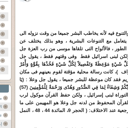
 والتنوع فيه لأنه يخاطب البشر جميعا من وقت نزوله الى
ى يتعامل مع التنوعات البشرية ، وهو بذلك يختلف عن
الطور ، فالألواح التى تلقاها موسى من رب العزة جل
 ولكن لبنى اسرائيل فقط وفى وقتهم فقط ، يقول جل
ِّ شَيْءٍ مَوْعِظَةً وَتَفْصِيلاً لِكُلِّ شَيْءٍ فَخُذْهَا بِقُوَّةٍ وَأْمُرْ
َأْخُذُوا بِأَحْسَنِهَا ) (145) الاعراف )، كانت رسالة محلية مؤقتة لقوم بعينهم فى مكان
يم فقد كان موعظة للبشر جميعا ، يقول جل وعلا : (يَا
أَيُّهَا النَّاسُ قَدْ جَاءَتْكُمْ مَوْعِظَةٌ مِنْ رَبِّكُمْ وَشِفَاءٌ لِمَا فِي الصُّدُورِ وَهُدًى وَرَحْمَةٌ لِلْمُؤْمِنِينَ (57)
توراة لبنى إسرائيل ، ولكن حفظ القرآن موكول لرب
مح
لقرآن المحفوظ من لدنه جل وعلا هو المهيمن على ما
ال
سبقه من كتاب سماوى، وجعله المرجعية عند الاختلاف: ( الحجر 9، المائدة 44 ، 48 ، النمل
عن
إم