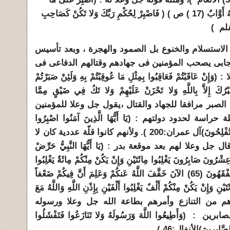
يَقُولُونَ وَاذْكُرْ عَبْدَنَا دَاوُودَ ذَا الأَيْدِ إِنَّهُ أَوَّابٌ (17 ) ص ) ( فَاصْبِرْ لِحُكْمِ رَبِّكَ وَلا تَكُنْ كَصَاحِبِ
نى الاستسلام والخنوع بل الصمود والهجرة ، وبعد تأسيس
لايجابى يصحب المؤمنين فى جهادهم وقتالهم الدفاعى فى
ا :
(وَإِنْ عَاقَبْتُمْ فَعَاقِبُوا بِمِثْلِ مَا عُوقِبْتُمْ بِهِ وَلَئِنْ صَبَرْتُمْ
ْرُكَ إِلاَّ بِاللَّهِ وَلا تَحْزَنْ عَلَيْهِمْ وَلا تَكُ فِي ضَيْقٍ مِمَّا
 الصبر مرافقا للجهاد والقتال ،يقول جل وعلا للمؤمنين
طة حراسة لحدود دولتهم :
(يَا أَيُّهَا الَّذِينَ آمَنُوا اصْبِرُوا
وَصَابِرُوا وَرَابِطُوا وَاتَّقُوا اللَّهَ لَعَلَّكُمْ تُفْلِحُونَ)آل عمران:200 ). ولأنهم كانوا قلّة عددية كان لا
 وعلا لهم بعد موقعة بدر : (يَا أَيُّهَا النَّبِيُّ حَرِّضْ
ِشْرُونَ صَابِرُونَ يَغْلِبُوا مِائَتَيْنِ وَإِنْ يَكُنْ مِنْكُمْ مِائَةٌ يَغْلِبُوا
أَلْفاً مِنْ الَّذِينَ كَفَرُوا بِأَنَّهُمْ قَوْمٌ لا يَفْقَهُونَ (65) الآنَ خَفَّفَ اللَّهُ عَنكُمْ وَعَلِمَ أَنَّ فِيكُمْ ضَعْفاً
َيْنِ وَإِنْ يَكُنْ مِنْكُمْ أَلْفٌ يَغْلِبُوا أَلْفَيْنِ بِإِذْنِ اللَّهِ وَاللَّهُ مَعَ
َ)الأنفال:65 ، 66 ) وحذرهم من التنازع وأمرهم بطاعة الله جل وعلا ورسوله
: (وَأَطِيعُوا اللَّهَ وَرَسُولَهُ وَلا تَنَازَعُوا فَتَفْشَلُوا
صَّابِرِينَ)الأنفال:46 ).