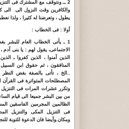
2 ــ ونتوقف مع المشترك فى التنز
والكافرين وقت النزول الى الى ك
يطول ، وتعرضنا له كثيرا ، ولذا نع
أولا : فى الخطاب :
1 ـ يأتى الخطاب العام للبشر ب
الاجتماعى، يقول لهم : يا بنى آدم ، 
الذين آمنوا ، الذين كفروا ـ الذي
المنافقون ، ثم حقوق ابن السبيل و
..الخ ، تأتى بالصفة بغض النظر 
المصطلحات المتواترة فى القرآن ال
وتكرر عشرات المرات فى التنزيل ا
من بين البشر جميعا الى قيام الساع
الظالمين المجرمين الفاسقين المس
فى التنزيل المكى والتنزيل ا
ومكان.وأيضا فان الدعوة للتوبة للن