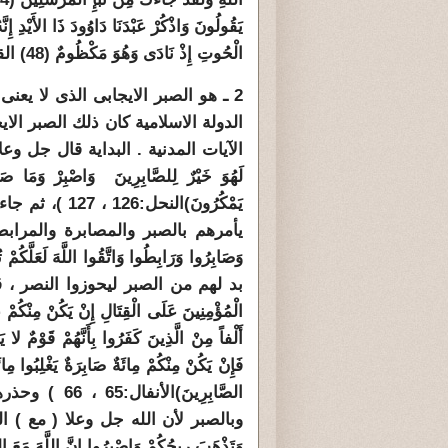
الْحُوتِ إِذْ نَادَى وَهُوَ مَكْظُومٌ (48) القلم )
2 ـ هو الصبر الايجابى الذى لا يع
الدولة الاسلامية كان ذلك الصبر ا
الآيات المدنية . البداية قال جل وعل
لَهُوَ خَيْرٌ لِلصَّابِرِينَ وَاصْبِرْ وَمَا صَب
يَمْكُرُونَ)النحل:126 ، 127 )
، ثم جاء
يأمرهم بالصبر والمصابرة والمراب
بد لهم من الصبر ليحوزوا النصر ، قال جل
الْمُؤْمِنِينَ عَلَى الْقِتَالِ إِنْ يَكُنْ مِنْكُمْ ع
فَإِنْ يَكُنْ مِنْكُمْ مِائَةٌ صَابِرَةٌ يَغْلِبُوا مِائَت
الصَّابِرِين
وبالصبر لأن الله جل وعلا ( مع ) الصابرين 
وَتَذْهَبَ رِيحُكُمْ وَاصْبِرُوا إِنَّ اللَّهَ مَعَ ال