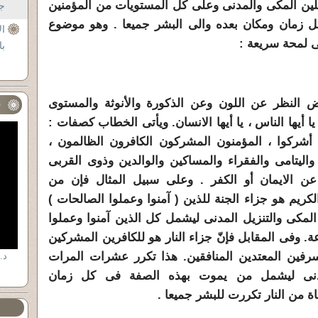
يلين المكى والمدنى وعلى كل المستويات من المؤمنين
جل
ل زمان ومكان بعده والى البشر جميعا . وهو موضوع
ال
طى لمحة سريعة :
با
غض النظر عن اللون وعن الذكورة والأنوثة والمستوى
ف
يا أيها الناس ، يا أيها الانسان. ويأتى الخطاب كصفات :
ن أشركوا ، المؤمنون المشركون الكافرون الظالمون ،
اليتامى والفقراء والمساكين والوالدين وذوى القربى
عن الايمان أو الكفر . وعلى سبيل المثال فإن من
كريم هو جزاء الجنة للذين ( آمنوا وعملوا الصالحات )
لمكى والتنزيل المدنى ليشمل كل الذين آمنوا وعملوا
ة. وفى المقابل فإنّ جزاء النار هو للكافرين المشركين
رفين المعتدين المنافقين. هذا تكرر عشرات المرات
د.
لمدنى ليشمل من يموت بهذه الصفة فى كل زمان
جاة من النار تكررت للبشر جميعا .