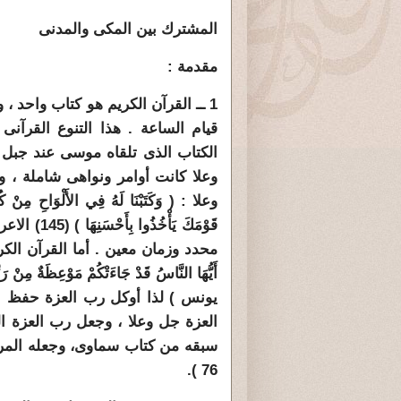
المشترك بين المكى والمدنى
مقدمة :
1 ــ القرآن الكريم هو كتاب واحد ،
قيام الساعة . هذا التنوع القرآن
الكتاب الذى تلقاه موسى عند جبل 
وعلا كانت أوامر ونواهى شاملة ،
وعلا : ( وَكَتَبْنَا لَهُ فِي الأَلْوَاحِ مِنْ كُل
قَوْمَكَ ي
محدد وزمان معين . أما القرآن الكر
يونس ) لذا أوكل رب العزة حفظ ال
العزة جل وعلا ، وجعل رب العزة ا
76 ).