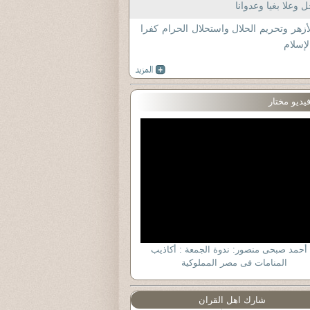
 وعلا بغيا وعدوانا
أزهر وتحريم الحلال واستحلال الحرام كفرا
لإسلام
يديو مختار
 أحمد صبحى منصور: ندوة الجمعة : أكاذيب
المنامات فى مصر المملوكية
شارك اهل القران