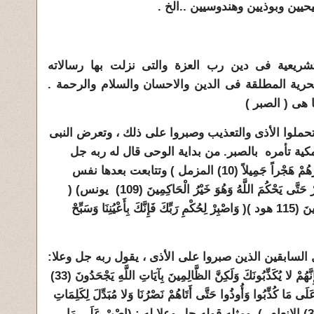
يين وبوذيين وهندوسيين ..الخ .
تشريعية فى دين رب العزة والتى نزلت بها رسالاته
حرية المطلقة فى الدين والاحسان والسلام والرحمة .
ا هى ( الصبر )
تحملوا الأذى والتعذيب وصبروا على ذلك ، وتعرض النبى
كية تأمره بالصبر. من بداية الوحى قال له ربه جل
وعلا : (وَاصْبِرْ عَلَى مَا يَقُولُونَ وَاهْجُرْهُمْ هَجْراً جَمِيلاً (10) المزمل ) وتتابعت بعدها نفس
الأوامر : ( وَاتَّبِعْ مَا يُوحَى إِلَيْكَ وَاصْبِرْ حَتَّى يَحْكُمَ اللَّهُ وَهُوَ خَيْرُ الْحَاكِمِينَ (109) يونس) (
وَاصْبِرْ فَإِنَّ اللَّهَ لا يُضِيعُ أَجْرَ الْمُحْسِنِينَ (115 هود )( وَاصْبِرْ لِحُكْمِ رَبِّكَ فَإِنَّكَ بِأَعْيُنِنَا وَسَبِّحْ
لسابقين الذين صبروا على الأذى ، يقول ربه جل وعلا:
(قَدْ نَعْلَمُ إِنَّهُ لَيَحْزُنُكَ الَّذِي يَقُولُونَ فَإِنَّهُمْ لا يُكَذِّبُونَكَ وَلَكِنَّ الظَّالِمِينَ بِآيَاتِ اللَّهِ يَجْحَدُونَ (33)
لَى مَا كُذِّبُوا وَأُوذُوا حَتَّى أَتَاهُمْ نَصْرُنَا وَلا مُبَدِّلَ لِكَلِمَاتِ
اللَّهِ وَلَقَدْ جَاءَكَ مِنْ نَبَإِ الْمُرْسَلِينَ (34) الانعام )، ومثله قوله جل وعلا له : (اصْبِرْ عَلَى مَا