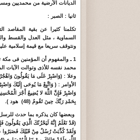
الديانات الأرضية من محمديين ومسيح
ثانيا : الصبر :
تكلمنا كثيرا عن بقية المقاصد ال
السماوية ، مثل العدل والقسط وال
ونتوقف سريعا مع قيمة إسلامية علي
1 ـ والمفهوم أن المؤمنين فى مكة 
محمد نفسه للأذى وتوالت الآيات الم
بِحَمْدِ رَبِّكَ حِينَ تَقُومُ (48) هود ).
وبعضها كان يذكره بما حدث للرسل ا
وَلَقَدْ كُذِّبَتْ رُسُلٌ مِنْ قَبْلِكَ فَصَبَرُوا عَ