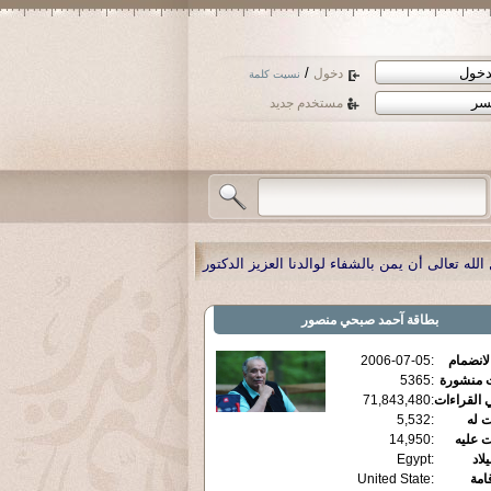
/
دخول
نسيت كلمة
مستخدم جديد
لدنا العزيز الدكتور أحمد صبحي منصور
|
تعليق:
رابط لصفحة مكتبة أستاذنا الدكتور -
بطاقة
آحمد صبحي منصور
الانضمام
:
2006-07-05
ت منشورة
:
5365
 القراءات
:
71,843,480
ت له
:
5,532
ت عليه
:
14,950
يلاد
:
Egypt
قامة
:
United State