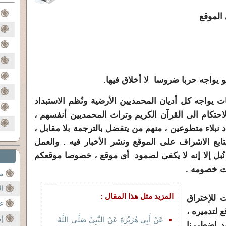
الموقع
ت يواجه كل أديان المحمديين الأرضية ونُظم الاستبداد
حتكام الى القرآن الكريم وتراث المحمديين أنفسهم ،
 نبلاء متطوعين ، منهم من يتفضل بالترجمة بلا مقابل ،
ابع الاشراف على الموقع ونشر الأخبار فيه . والعمل
ُبل إلا إنه لا يكفى لصمود أى موقع ، خصوصا موقعكم
وت خصومه .
مح
ال
المزيد مثل هذا المقال :
 للإختراق
عن
 لتدميره ،
إم
عَنْ أَبِي هُرَيْرَةَ عَنْ النَّبِيِّ صَلَّى اللَّهُ
قد إضطررنا