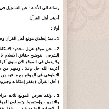
رسالة الى الأحبة : عن التسجيل فى 
أحبتى أهل القرآن
أولا :
1 ـ منذ إنطلاق موقع أهل القرآن وهو يواجه حربا ضروسا لا أخلاق فيها.
2 ـ نحن موقع هزيل محدود الامكانا
الشرقى بتوضيح حقائق الاسلام بالا
ولا يعمل فى الموقع الآن سوى أفراد
أكرمه الله جل وعلا ، ومنهم من يت
التطوعى فى الموقع مع ما فيه من ن
( أهل القرآن ) بفقر إمكاناته وجبر
3 ـ ولقد تعرض الموقع ثلاث مرات
والتدمير ، وإستمروا يتسللون للموقع
أو لإحداث الوقيعة فيه . ، ولذا ف