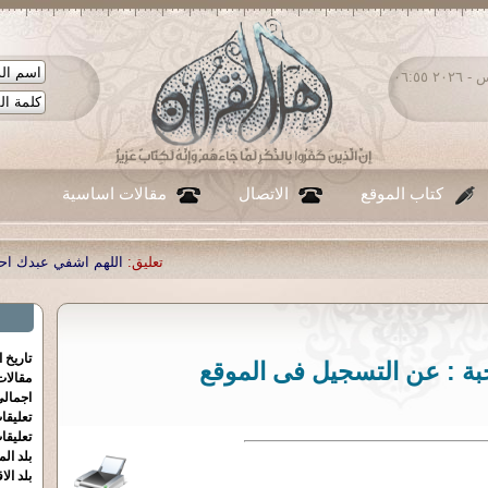
الخميس ٠٦ - أغسطس - ٢٠٢٦ ٠٦:٥٥
كتاب الموقع
الاتصال
مقالات اساسية
تعليق:
اللهم اشفي عبدك احمد صبحي منصور
|
تع
تاريخ 
حبة : عن التسجيل فى الموقع
مقالا
اجمالي
تعليقا
تعليقا
بلد الم
بلد الا