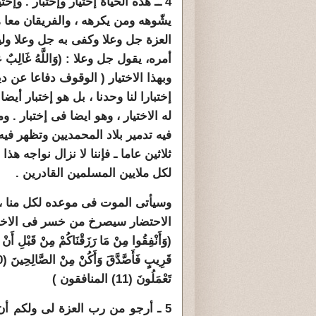
4 ــ هذه الحياة إختيار وإختبار . و
يشّوهه ومن يكرهه ، والفريقان معا
العزة جل وعلا وكفى به جل وعلا ولي
وبهذا الاختيار ( الوقوف دفاعا عن 
إختبارا لنا وحدنا ، بل هو إختبار أي
له الاختيار ، وهو ايضا فى إختبار 
فيه تدمير بلاد المحمديين وتظهر فيه
ثلاثين عاما ـ فإننا لا نزال نواجه هذ
لكل ملايين المسلمين القادرين .
وسيأتى الموت فى موعده لكل منا ، وي
الاحتضار سيصرخ من خسر فى الاختب
(وَأَنْفِقُوا مِنْ مَا رَزَقْنَاكُمْ مِنْ قَبْلِ أَنْ 
تَعْمَلُونَ (11) المنافقون )
5 ـ أرجو من رب العزة لى ولكم أن 