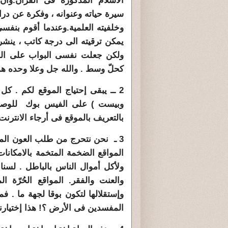
الاسلام المذكورة فى القرآن
.
وأن
سيرة حياته وعنوانه ، وفكرة عن در
وخلفيته العلمية
.
وعندما أقوم بنفسى 
يمكن ترقيته الى درجة كاتب ، ينش
ولكن جعلت نفسى البواب على المو
كحلّ وسط . والله جل وعلا وحده هو
2 ــ يبقى إحتياج الموقع لكم . ك
وبيست ) على الفيس بوك للوصول 
بالتعريف بالموقع فى أرجاء الانترنت 
3 ـ نحن نتحرج من طلب العون الماد
المواقع الضخمة المتخمة بالامكانات 
ولأكل أموال الناس بالباطل . لسنا 
والعنت والفقر. المواقع الحُرّة 
وإستقلالها لتكون بوقا لجهة ما . فم
المفسدين فى الأرض ؟! هذا إختيارنا .