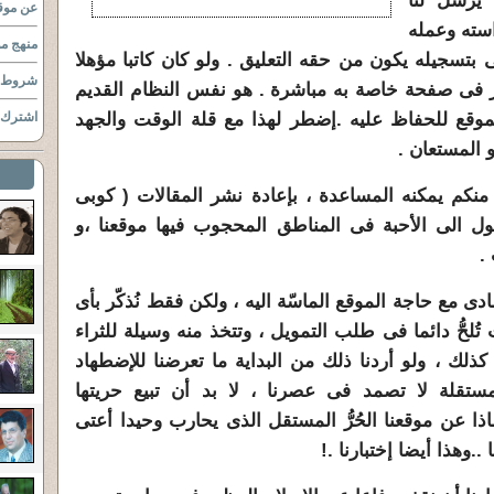
 يرسل لنا
عن موقع
استه وعمله
منهج مو
بتسجيله يكون من حقه التعليق . ولو كان كاتبا مؤهلا
شروط ا
ر فى صفحة خاصة به مباشرة . هو نفس النظام القديم
قع للحفاظ عليه .إضطر لهذا مع قلة الوقت والجهد
اشترك ب
 المستعان .
ل منكم يمكنه المساعدة ، بإعادة نشر المقالات ( كوبى
الى الأحبة فى المناطق المحجوب فيها موقعنا ،و
.
ى مع حاجة الموقع الماسّة اليه ، ولكن فقط نُذكّر بأى
تُلحُّ دائما فى طلب التمويل ، وتتخذ منه وسيلة للثراء
كذلك ، ولو أردنا ذلك من البداية ما تعرضنا للإضطهاد
المستقلة لا تصمد فى عصرنا ، لا بد أن تبيع حريتها
اذا عن موقعنا الحُرُّ المستقل الذى يحارب وحيدا أعتى
.وهذا أيضا إختبارنا .!