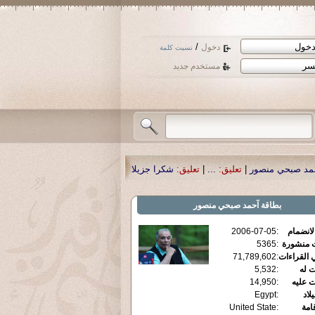
/
دخول
نسيت كلمة
مستخدم جديد
ليق:
...
|
تعليق:
شكرا جزيلا أستاذ حمد الحمد .أكرمكم الله .
|
تعليق:
نسأل الله تعا
بطاقة
آحمد صبحي منصور
الانضمام
:
2006-07-05
ت منشورة
:
5365
 القراءات
:
71,789,602
ت له
:
5,532
ت عليه
:
14,950
يلاد
:
Egypt
قامة
:
United State