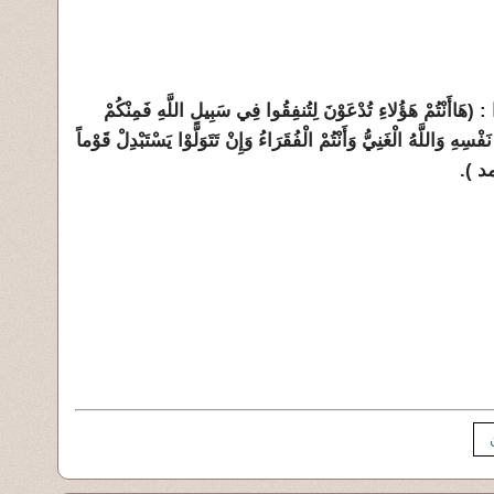
مْ هَؤُلاءِ تُدْعَوْنَ لِتُنفِقُوا فِي سَبِيلِ اللَّهِ فَمِنْكُمْ
سِهِ وَاللَّهُ الْغَنِيُّ وَأَنْتُمْ الْفُقَرَاءُ وَإِنْ تَتَوَلَّوْا يَسْتَبْدِلْ قَوْماً