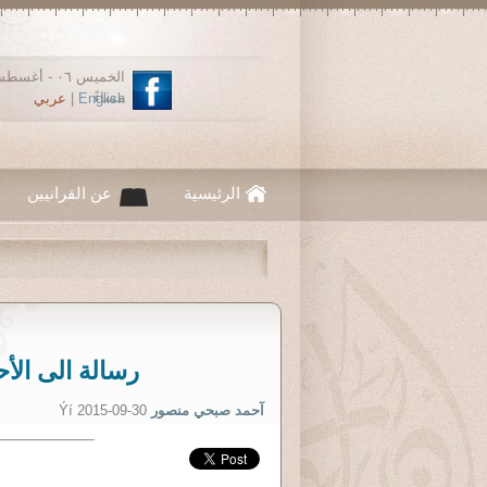
مساءً
English
|
عربي
الرئيسية
عن القرانيين
رسالة الى الأ
آحمد صبحي منصور
Ýí 2015-09-30