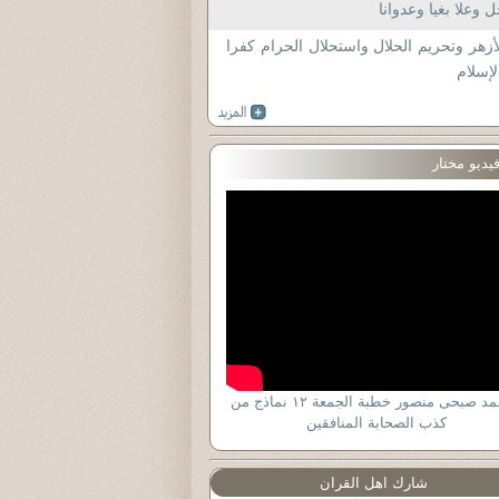
 وعلا بغيا وعدوانا
أزهر وتحريم الحلال واستحلال الحرام كفرا
لإسلام
يديو مختار
د أحمد صبحى منصور خطبة الجمعة ١٢ نماذج من
كذب الصحابة المنافقين
شارك اهل القران