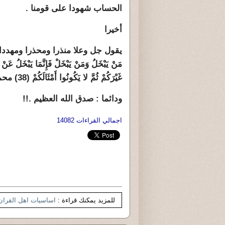
الحساب شهودا على قومنا .
أخيرا
يقول جل وعلا منذرا ومحذرا ومهددا : (هَاأَنْتُ
مَنْ يَبْخَلُ وَمَنْ يَبْخَلْ فَإِنَّمَا يَبْخَلُ عَنْ نَفْ
غَيْرَكُمْ ثُمَّ لا يَكُونُوا أَمْثَالَكُمْ (38) محمد ).
ودائما : صدق الله العظيم .!!
اجمالي القراءات 14082
للمزيد يمكنك قراءة :
اساسيات اهل القران