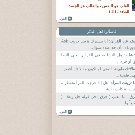
القلب هو النفس ، والقالب هو الجسد
المادى. ( 3 )
فاسألوا اهل الذكر
صّد عن القرآن
: أنا مشترك ة فى جروب Ask
in E أى حد عنده سؤال...
تشابه
: هل التشا به فى القرآ ن يعنى التطا
 أو جزء...
الاتك طويلة
: أتمنى لو تكون مقالا تك أقصر ،
ى طويلة...
ا تزينت المرأة
: هل إذا خرجت المرأ متعطر ة
زين ة كانت زانية...
رق
: ما معنى ( خرق ) فى قوله جل وعلا : (
جَع َلُوا ...