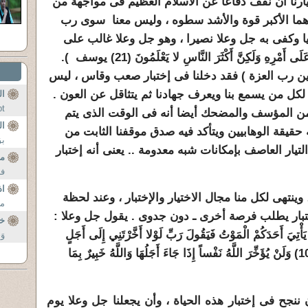
إختيارنا أن نقف دفاعا عن الاسلام العظيم فى مواجهة من
 هما الأكبر قوة والأشد سطوه ، وليس معنا سوى رب
ا وكفى به جل وعلا نصيرا ، وهو جل وعلا غالب على
أمره، يقول جل وعلا : (وَاللَّهُ غَالِبٌ عَلَى أَمْرِهِ وَلَكِنَّ أَكْثَرَ النَّاسِ لا يَعْلَمُونَ (21) يوسف ).
دين رب العزة ) فقد دخلنا فى إختبار صعب وقاس ، ليس
ضا لكل من يسمع بنا ويعرف جهادنا ثم يتثاقل عن العون .
ال
gypt
. ومن المؤسف والمضحك أيضا أنه فى الوقت الذى يتم
ال
 حقيقة الوهابيين ويتأكد فيه صدق موقفنا الثابت من
بق
ا التيار العاصف بإمكانات شبه معدومة .. يعنى أنه إختبار
مق
فه
اذ
نتهى لكل منا مجال الاختيار والإختبار ، وعند لحظة
مت
ار يطلب فرصة أخرى ـ دون جدوى . يقول جل وعلا :
خ
يَأْتِيَ أَحَدَكُمْ الْمَوْتُ فَيَقُولَ رَبِّ لَوْلا أَخَّرْتَنِي إِلَى أَجَلٍ
وَ
قَرِيبٍ فَأَصَّدَّقَ وَأَكُنْ مِنْ الصَّالِحِينَ (10) وَلَنْ يُؤَخِّرَ اللَّهُ نَفْساً إِذَا جَاءَ أَجَلُهَا وَاللَّهُ خَبِيرٌ بِمَا
ننجح فى إختبار هذه الحياة ، وأن يجعلنا جل وعلا يوم