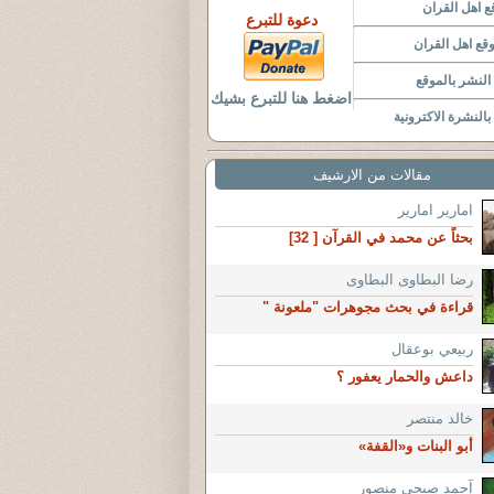
 اهل القران
دعوة للتبرع
قع اهل القران
لنشر بالموقع
اضغط هنا للتبرع بشيك
النشرة الاكترونية
مقالات من الارشيف
امارير امارير
بحثاً عن محمد في القرآن [ 32]
رضا البطاوى البطاوى
قراءة في بحث مجوهرات "ملعونة "
ربيعي بوعقال
داعش والحمار يعفور ؟
خالد منتصر
أبو البنات و«القفة»
آحمد صبحي منصور