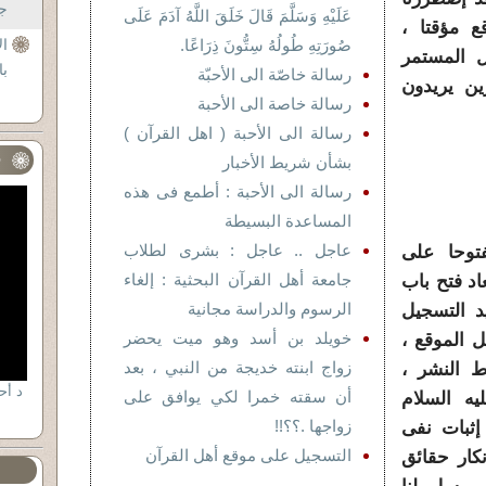
جل
عَلَيْهِ وَسَلَّمَ قَالَ خَلَقَ اللَّهُ آدَمَ عَلَى
 مؤقتا ،
صُورَتِهِ طُولُهُ سِتُّونَ ذِرَاعًا.
ال
ل المستمر
با
رسالة خاصّة الى الأحبّة
ين يريدون
رسالة خاصة الى الأحبة
رسالة الى الأحبة ( اهل القرآن )
ف
بشأن شريط الأخبار
رسالة الى الأحبة : أطمع فى هذه
المساعدة البسيطة
عاجل .. عاجل : بشرى لطلاب
توحا على
جامعة أهل القرآن البحثية : إلغاء
اد فتح باب
الرسوم والدراسة مجانية
 التسجيل
خويلد بن أسد وهو ميت يحضر
 الموقع ،
زواج ابنته خديجة من النبي ، بعد
 النشر ،
أن سقته خمرا لكي يوافق على
ه السلام
زواجها .؟؟!!
ثبات نفى
التسجيل على موقع أهل القرآن
نكار حقائق