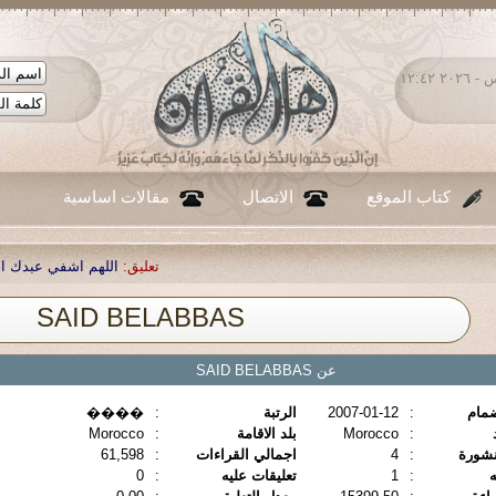
الخميس ٠٦ - أغسطس - ٢٠٢٦ ١٢:٤٢
كتاب الموقع
الاتصال
مقالات اساسية
تعليق:
اللهم اشفي عبدك احمد صبحي 
SAID BELABBAS
عن SAID BELABBAS
ضمام
:
2007-01-12
الرتبة
:
����
:
Morocco
بلد الاقامة
:
Morocco
نشورة
:
4
اجمالي القراءات
:
61,598
ه
:
1
تعليقات عليه
:
0