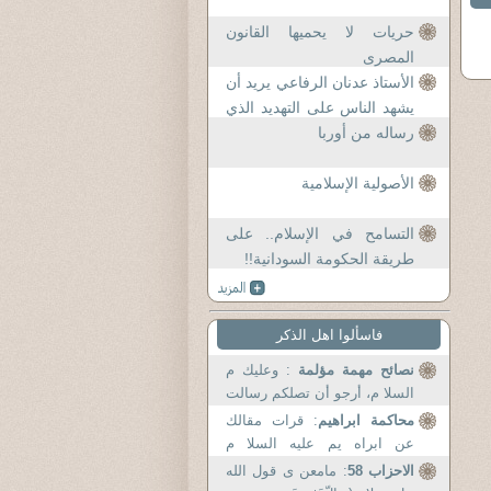
حريات لا يحميها القانون
المصرى
الأستاذ عدنان الرفاعي يريد أن
يشهد الناس على التهديد الذي
بثته قناة ال
رساله من أوربا
الأصولية الإسلامية
التسامح في الإسلام.. على
طريقة الحكومة السودانية!!
فاسألوا اهل الذكر
نصائح مهمة مؤلمة
: وعليك م
السلا م، أرجو أن تصلكم رسالت
ي ...
محاكمة ابراهيم
: قرات مقالك
عن ابراه يم عليه السلا م
ولكن...
الاحزاب 58
: مامعن ى قول الله