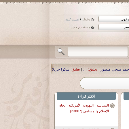
/
دخول
نسيت كلمة
مستخدم جديد
منصور
|
تعليق:
...
|
تعليق:
شكرا جزيلا أستاذ حمد الحمد .أكرمكم الله .
|
تعليق:
نسأل
الاكثر قراءة
السياسة اليهودية لأمريكية تجاه
الإسلام والمسلمي {23867}