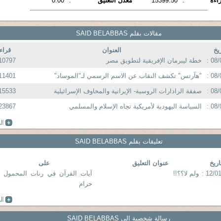
اءة
:
15399.50
معدل التعليق
:
0.00
مقالات بقلم SAID BELABBAS
ريخ
العنوان
قراء
08/
خطة ليبرمان الإفريقية لتطويق مصر
10797
08/
"هآرتس" تكشف النقاب عن الاسم الرسمي لـ"الموساد"
11401
08/
صفقة الرادارات الروسية- الإيرانية والمخاوف الإسرائيلية
15533
08/
السياسة اليهودية لأمريكية تجاه الإسلام والمسلمي
23867
تعليقات بقلم SAID BELABBAS
اريخ
عنوان التعليق
على
12/01
ولم لا؟؟!!
آيات القرآن في رنات المحمول .
حرام
رسالة شخصية الى SAID BELABBAS