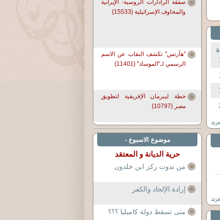
صفقة الرادارات الروسية- الإيرانية
والمخاوف الإسرائيلية {15533}
ة
"هآرتس" تكشف النقاب عن الاسم
الرسمي لـ"الموساد" {11401}
خطة ليبرمان الإفريقية لتطويق
مصر {10797}
موضوع الاسبوع -
حرية الديانة و المعتقد
من ندوت ركز ابن خلدون
.
إرادة الإلحاد والكفر
متى تسقط دولة كاميليا ؟؟؟