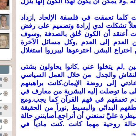
,ولا يمكن أن يكون لهذا الكون إلهاً يُنزل
 كلما تعمقت في فلسفة الإلحاد ,ازداد
فعلاً تشكلت لدي إرادة وتصميم على رفض
ت أعتقد أن الكون خُلق بالصدفة ,وسوف
ن العدم إلى العدم ,وكل مسائل الآخرة
اختراع البشر, اخترعوها ليبرروا استغلال
ين ,لم يتخلوا عني ,كانوا يحاولون بشتى
النقاش والجدل من خلال العمل السياسي
ال
دتي إلى روضة الإيمان.كانت براهينهم
ال
على ما توصلت إليه البشرية من معارف في
حق
م تعمقهم في فهم القرآن كما يجب.ومع
سل
م البدائي والبسيط ,نوراً من الحقيقة
عن
ال
يطرة عليَّ تمنعني أن أتراجع.أصابتني حالة
ال
لة روحية مهما كانت .كنت مادياً في
أر
.
ال