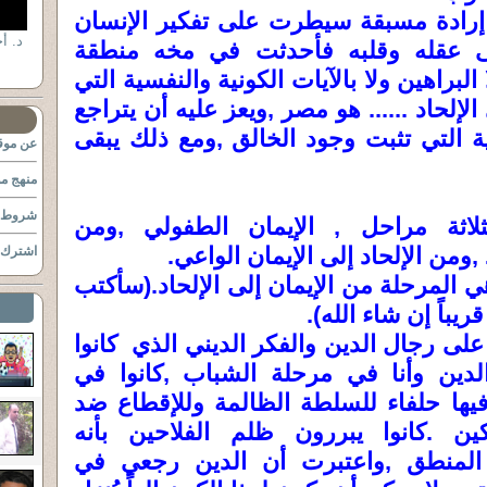
ة إرادة مسبقة سيطرت على تفكير الإنسان
د. أ
ى عقله وقلبه فأحدثت في مخه منطقة
ا البراهين ولا بالآيات الكونية والنفسية التي
إلحاد ...... هو مصر ,ويعز عليه أن يتراجع
ية التي تثبت وجود الخالق ,ومع ذلك يبقى
عن موقع
منهج مو
شروط ا
اثة مراحل , الإيمان الطفولي ,ومن
,ومن الإلحاد إلى الإيمان الواعي.
اشترك ب
ي المرحلة من الإيمان إلى الإلحاد.(سأكتب
باً إن شاء الله).
على رجال الدين والفكر الديني الذي كانوا
لدين وأنا في مرحلة الشباب ,كانوا في
ها حلفاء للسلطة الظالمة وللإقطاع ضد
كين .كانوا يبررون ظلم الفلاحين بأنه
المنطق ,واعتبرت أن الدين رجعي في