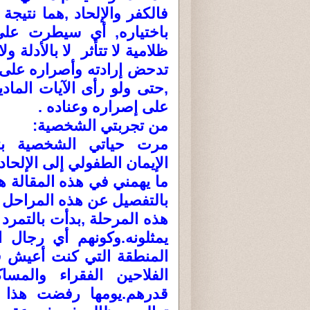
فالكفر والإلحاد ,هما نتيج
باختياره, أي سيطرت عل
ظلامية لا تتأثر لا بالأدلة ول
تدحض إرادته وأصراره على ال
,حتى ولو رأى الآيات الماد
على إصراره وعناده .
من تجربتي الشخصية:
مرت حياتي الشخصية بثل
الإيمان الطفولي إلى الإلحاد 
ما يهمني في هذه المقالة ه
بالتفصيل عن هذه المراحل قري
هذه المرحلة ,بدأت بالتمرد 
يمثلونه.وكونهم أي رجال ا
المنطقة التي كنت أعيش في
الفلاحين الفقراء والمسا
قدرهم.يومها رفضت هذا 