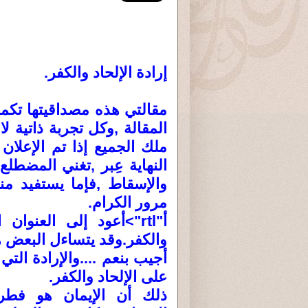
إرادة الإلحاد والكفر.
مقالتي هذه مصداقيتها تكمن
المقالة ,وكل تجربة ذاتية 
ملك الجميع إذا تم الإعلا
النهاية عِبر ,تغني المضطل
والإسقاط ,فإما يستفيد منه
مرور الكرام.
أ"rtl">أعود إلى العنو
والكفر.وقد يتساءل البعض هل
أجيب بنعم ....والإرادة الت
على الإلحاد والكفر.
ذلك أن الإيمان هو فطرة