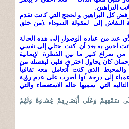
انت البراهين.
فض كل البراهين والحجج التي كانت تقدم
 النقاش إلى المقولة السوداء ,(من خلق
أي عبد من عباده الوصول إلى هذه الحالة
 كنت أحس به بعد أن كنت أختلي إلى نفسي
من صراع كبير ما بين الفطرة الإيمانية
الرحمان كان يحاول اختراق قلبي ليغسله من
ة والمحيط الذي كنت أتعامل معه ثقافياً
ت عمياء إلى درجة أنها أصرت على عدم رؤية
التالية التي أسميها حالة الاستعصاء والتي
َلَى سَمْعِهِمْ وَعَلَى أَبْصَارِهِمْ غِشَاوَةٌ وَلَهُمْ