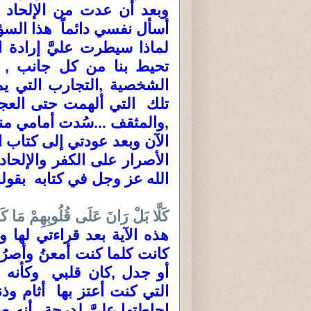
وبعد أن عدت من الإلحاد 
أسأل نفسي دائماً هذا السؤ
لماذا سيطرت عليَّ إرادة ا
تحيط بنا من كل جانب , في
الشخصية ,التجارب التي يم
تلك التي ألهمت حتى العجوز 
,والمثقف ...سُدت أمامي منافذ
الآن وبعد عودتي إلى كتاب ا
الأصرار على الكفر والإلحا
الله عز وجل في كتابه بقوله
كَلَّا بَلْ رَانَ عَلَى قُلُوبِهِمْ مَا ك
هذه الآية بعد قراءتي لها 
كانت كلما كنت أمعنُ وأصر
أو جدل ,كان قلبي وكأنه ق
التي كنت أعتز بها أثام وذ
إحاطتها علىَّ لدرجة أنه ص