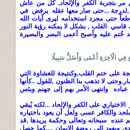
مر بتجربة الكفر والإلحاد, كل من عاش
ر ,لدرجة ...حتى صار معها عقله يرفض في
طعاً حتى مجرد استخدامه ليرى آيات الله
قاسي القلب , بشكل لا يمكنه رؤية النور
د خُتم عليه وأصبح أعمى البصر والبصيرة
 فِي الْآخِرَةِ أَعْمَى وَأَضَلُّ سَبِيلًا
جة على ختم القلب,وكنتيجة للغشاوة التي
.وحتى لا تذهب بنا الظنون ,للقول ..كأنها
عباده وانتهى الأمر بهم إلى جهنم وبئس
ر الاختياري على الكفر والإلحاد ...لكنه يُبقي
لحد والكافر عسى ولعل أن يعود باختياره
لعلم عنده سبحانه وتعالى وحكمة يريدها ,قد
تدي ويعود إلى روضة الإيمان ....كما حصل