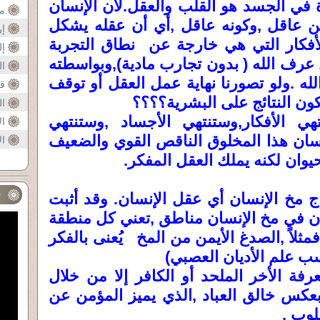
 في الجسد هو القلب والعقل.لأن الإنسان
من
ن عاقل ,وكونه عاقل ,أي أن عقله يشكل
إر
أفكار التي هي خارجة عن نطاق التجربة
إل
 عرف الله ( بدون تجارب مادية),وبواسطته
ا
لله .ولو تصورنا نهاية عمل العقل أو توقف
قر
كون النتائج على البشرية؟؟؟؟
ال
 الأفكار,وستنتهي الأجساد ,وستنتهي
ال
ال
سان هذا المخلوق الناقص القوي والضعيف
ال
عل
حيوان لكنه يملك العقل المفكر.
ف
تاج مخ الإنسان أي عقل الإنسان. وقد أثبت
أن في مخ الإنسان مناطق ,تعني كل منطقة
ثلاً ,الصدغ الأيمن من المخ يُعنى بالفكر
سب علم الأديان العصبي)
فة الأخر الملحد أو الكافر إلا من خلال
بعكس خالق العباد ,الذي يميز المؤمن عن
لوب .