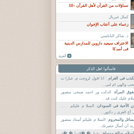
تساؤلات من القرآن لأهل القرآن –10
كمال غبريال
زعماء على أعتاب الإخوان
د. شاكر النابلسي
الاعتراف سيعيد داروين للمدارس الدينية
في أميركا
فاسألوا اهل الذكر
كذب فى الغرام
: انا اقول لزوجت ى عبارا ت
حب والهي ام لنى...
وق المرأة
: الدكت ور احمد صبحى منصور
ام عليك كنت قد...
 الأحبة فى السودان
: السلا م عليكم . ....
 أخ العزي ز دكتور...
سائل والمحروم
: السلا م عليكم أستاذ منصور
يد أن أسأل حضرتك...
اسلام صالح ومصلح
: تقول:� �لإسل� �م