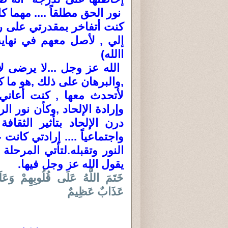
نور الحق مطلقاً .... مهما ك
كنت أتفاخر بمقدرتي على ر
إلي , لأصل معهم في نهاية
االله)
الله عز وجل ...لا يرضى ل
,والبرهان على ذلك ,هو ما
لأتحدث معها , كنت أعاني 
وإرادة الإلحاد ,وكأن نور 
درن الإلحاد بتأثير الثقاف
واجتماعياً .... إرادتي كان
النور وتقبله.لتأتي المرحلة 
يقول الله عز وجل فيها.
خَتَمَ اللَّهُ عَلَى قُلُوبِهِمْ وَع
عَذَابٌ عَظِيمٌ