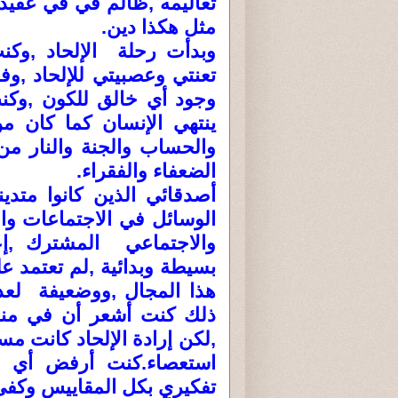
تعاليمه ,ظالم في في عقيدته 
مثل هكذا دين.
وبدأت رحلة الإلحاد ,وكنت
تعنتي وعصبيتي للإلحاد ,و
وجود أي خالق للكون ,وكن
ينتهي الإنسان كما كان م
والحساب والجنة والنار من 
الضعفاء والفقراء.
أصدقائي الذين كانوا متدين
الوسائل في الاجتماعات و
والاجتماعي المشترك ,إعا
بسيطة وبدائية ,لم تعتمد 
هذا المجال ,ووضعيفة لعد
ذلك كنت أشعر أن في منطقه
,لكن إرادة الإلحاد كانت مس
استعصاء.كنت أرفض أي حا
تفكيري بكل المقاييس وكفى