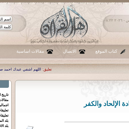
الخميس ٠٦ - أغسطس - ٢٠٢٦ ٠٨:٢٢
كتاب الموقع
الاتصال
مقالات اساسية
تعليق:
اللهم اشفي عبدك احمد صبحي منصور
|
تعليق:
...
|
تعليق:
تاريخ 
مقالا
دة الإلحاد والكفر
اجمالي
تعليقا
تعليقا
بلد الم
بلد الا