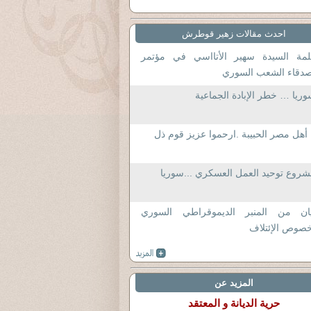
احدث مقالات زهير قوطرش
لمة السيدة سهير الأتااسي في مؤتمر
صدقاء الشعب السوري
ريا … خطر الإبادة الجماعية
 أهل مصر الحبيبة .ارحموا عزيز قوم ذل
روع توحيد العمل العسكري ...سوريا
يان من المنبر الديموقراطي السوري
صوص الإئتلاف
المزيد عن
حرية الديانة و المعتقد