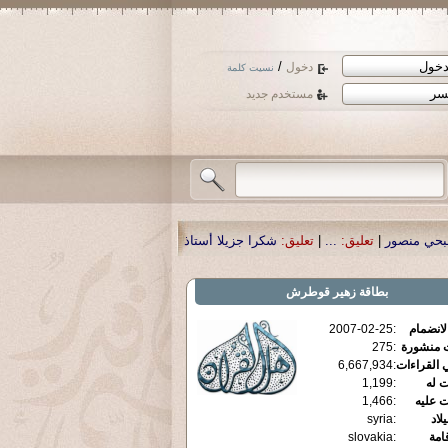
/
دخول
نسيت كلمة
مستخدم جديد
شكرا جزيلا أستاذ حمد الحمد .أكرمكم الله .
|
تعليق:
نسأل الله تعالى أن يمن بالشف
بطاقة
زهير قوطرش
الانضمام
:
2007-02-25
ت منشورة
:
275
 القراءات
:
6,667,934
ت له
:
1,199
ت عليه
:
1,466
يلاد
:
syria
قامة
:
slovakia