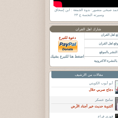
حمد صبحى منصور: ندوة الجمعة : ابن إسحاق
وسيرته النجسة ج ٢٣
شارك اهل القران
 اهل القران
دعوة للتبرع
قع اهل القران
لنشر بالموقع
اضغط هنا للتبرع بشيك
النشرة الاكترونية
مقالات من الارشيف
أبو أيوب الكويتي
دجاج صربي حلال
سامح عسكر
أكذوبة حديث خير أجناد الأرض
فوزى فراج