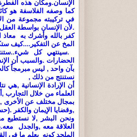
الإنسان.ومكان هذه الفطرة
كما وصفه الفلاسفة هو كائ
في تركيبته مجموعة من ال
.لأن الإنسان بواسطة العقل
كفر بالله وأشرك به معاذ ا
المخ عن التفكير....كيف ست
.سينتهي كل شيء..ستنتهي
الحضارات .والسبب أن الإن
بآن واحد , ليس مبرمجاً كال
نستنتج من ذلك ,
أن الإرادة الإنسانية ,هي ن
العلماء من خلال التجارب ,
بمجال مختلف عن الأخرى ,فم
,وقضايا الإيمان والكفر .(ح
ونحن البشر ,لا نستطيع معر
العلاقة معه ,والجدل معه.
الملحد كونه يعلم ما في الق