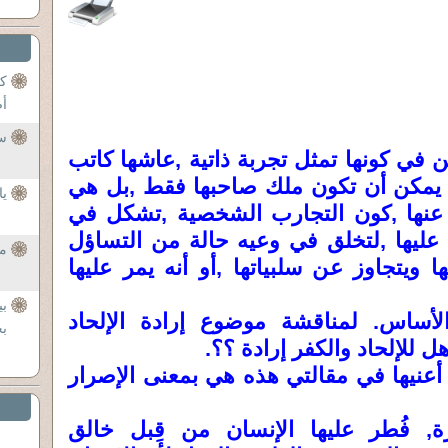
ك
أ
سو
 في كونها تمثل تجربة ذاتية ,عاشها كاتب
لا يمكن أن تكون ملك صاحبها فقط ,بل هي
يا
ن عنها ,كون التجارب الشخصية ,تشكل في
ع عليها ,لتخلق في وعيه حالة من التساؤل
مش
ا ويتجاوز عن سلبياتها ,أو أنه يمر عليها
ب
ان الأساس. لمناقشة موضوع إرادة الإلحاد
بخ
 للإلحاد والكفر إرادة ؟؟.
ي أعنيها في مقالتي هذه هي بمعنى الإصرار
, فُطر عليها الإنسان من قِبل خالق