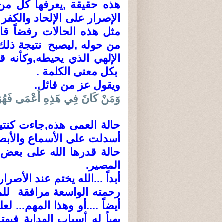
هذه حقيقة ,يعرفها كل من 
الإصرار على الإلحاد والكف
مثل هذه الحالات رفضاً قا
من حوله ,ليصبح نتيجة ذلك 
الإلهي الذي يحيطه,وكأنه ق
بكل معنى الكلمة .
ويقول عز من قائل.
وَمَنْ كَانَ فِي هَذِهِ أَعْمَى فَهُوَ
حالة العمى هذه,جاءت كنتي
أسدلت على الأسماع والأبصار
حالة قدرها الله على بعض 
المصير.
أبداً ...الله يختم عند الأصرا
رحمته الواسعة مرافقة للم
أيضاً ....أو وهذا المهم... 
يهيأ له أسباب الهداية فيه