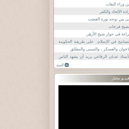
 وراء النقاب
ادة الإلحاد والكفر
ى من نوجه ثورة الغضب
لشيخ فرحات
اءة فى حوار شيخ الأزهر.
تسامح في الإسلام.. على طريقة الحكومة
سودانية!!
اخوان والعسكر ، والنسبى والمطلق
أستاذ عدنان الرفاعي يريد أن يشهد الناس
ى التهديد الذي بثته قناة ال
يديو مختار