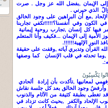
إلى الإيمان ,بفضل الله عز وجل . صرت
صا
الً الذي حيرني .
لإلحاد ,مع أن البراهين على وجود الخالق
 الكون وفي أنفسنا؟!!!!!تكفي تجاربنا
ر فيها كل إنسان ,تجارب روحية إيمانية
الأمية إلى الإيمان ...فكيف وأنا المتعلم
 النور الإلهية!!!!!!.
لله القرآن وتدبري آياته ,وقفت على حقيقة
د ,وما تحدثه في قلب الإنسان كما وصفها
:.
َانُوا يَكْسِبُونَ
وفهمي لمعانيها ,تأكدت بأن إرادة ألحادي
ُ وأرفضُ وجود الخالق بعد كل جلسة نقاش
د تغطى بطبقة كثيفة من الآثام والذنوب
نوب الإلحاد والكفر ,بحيث كانت تزداد في
ار قلبي معها آنذاك فعلاً أعمى لا يبصر