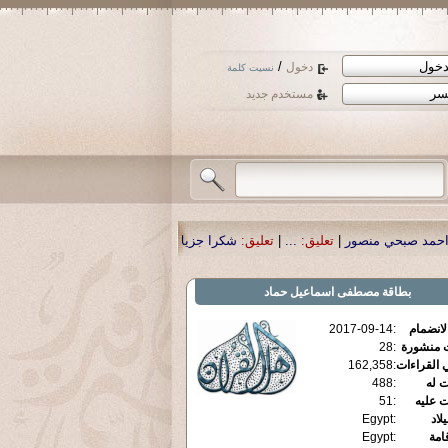
/
دخول
نسيت كلمة
مستخدم جديد
منصور
|
تعليق:
...
|
تعليق:
شكرا جزيلا أستاذ حمد الحمد .أكرمكم الله .
|
تعليق:
نسأل 
بطاقة
مصطفى اسماعيل حماد
الانضمام
:
2017-09-14
ت منشورة
:
28
 القراءات
:
162,358
ت له
:
488
ت عليه
:
51
يلاد
:
Egypt
قامة
:
Egypt