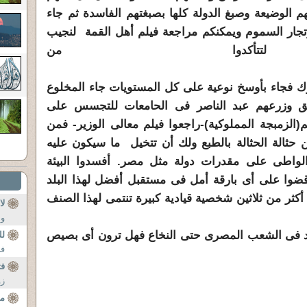
م الوضيعة وصبغ الدولة كلها بصبغتهم الفاسدة ثم جاء
جار السموم ويمكنكم مراجعة فيلم أهل القمة لنجيب
تتأكدوا من
لك
بارك فجاء بأوسخ نوعية على كل المستويات جاء المخلوع
سبق وزرعهم عبد الناصر فى الحامعات للتجسس على
هم(الزمبجة المملوكية)-راجعوا فيلم معالى الوزير- فمن
حثالة الحثالة بالطبع ولك أن تتخيل ما سيكون عليه
لواطى على مقدرات دولة مثل مصر. أفسدوا البيئة
ضوا على أى بارقة أمل فى مستقبل أفضل لهذا البلد
كثر من ثلاثين شخصية قيادية كبيرة تنتمى لهذا الصنف
لا
ضيع.
وأ
د فى الشعب المصرى حتى النخاع فهل ترون أى بصيص
لك
في
فت
زو
مس