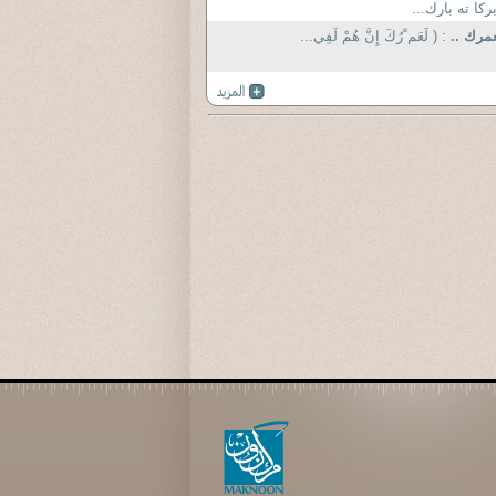
ركا ته بارك...
مرك ..
: ( لَعَم ْرُكَ إِنَّ هُمْ لَفِي...