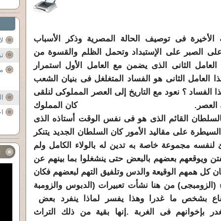
الأخيرة فى توصيف الحالة المصرية وذكر الأسباب
لا
ة على الصبر على الإستبداد وتحمل الظلم والقسوة من
تز
العامل الثانى الذى يضمن مع العامل الأول استمرار
مص
ذا العامل الثانى هو الفساد المتغلغل فى بنيان الشعب
 الفساد ؟ نعود مع التاريخ إلى العصر المملوكى لنلقى
ال
اسية فى ذلك العصر. كان المملوك
اخ
لسلطان القائم الذى هو فى نفس الوقت أستاذه الذى
السيطرة على مقاليد الأمور كان السلطان الجديد يتنكر
نفسه مجموعة خاصة به تدين له بالولاء الكامل ولم
ف
لفتن ويوقعهم بعضهم بالبعض حتى ينشغلوا بما بينهم عن
كان كل همهم الوقيعة والدس وتلفيق التهم لبعضهم فكان
 (الزومبجى) من هنا نشأت تعبيرات (الدبوس والزومبة
إيقاع بشخص ما غدرا وهذا يفسر لماذا ينفرد بعض
ر بإخوانهم فى الغربة .إنها بقية من ذلك التراث