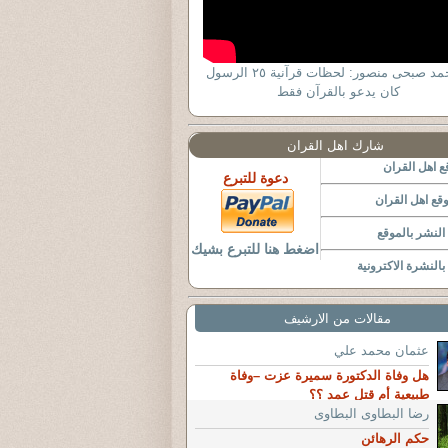
د. أحمد صبحى منصور: لحظات قرآنية ٢٥ الرسول
كان يدعو بالقرآن فقط
شارك اهل القران
 اهل القران
دعوة للتبرع
قع اهل القران
لنشر بالموقع
اضغط هنا للتبرع بشيك
النشرة الاكترونية
مقالات من الارشيف
عثمان محمد علي
هل وفاة الدكتورة سميرة عزت –وفاة
طبيعية أم قتل عمد ؟؟
رضا البطاوى البطاوى
حكم الرهائن