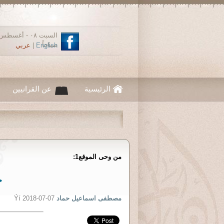
صباحاً
English
|
عربي
الرئيسية
عن القرانيين
من وحى الموقع1:
ح
مصطفى اسماعيل حماد
Ýí 2018-07-07