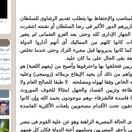
لوكى
مناصب والإحتفاظ بها يتطلب تقديم الرشاوى للسلطان
اريرهم الدور الأكبر فى رضا السلطان أو نقمته انتشرت
جهاز الإدارى كله وحتى بعد الغزو العثمانى لم يتغير
 كانوا كلهم من المماليك أى أنهم أداروا الدولة
عن موقع
ما كانوا يديرونها قبل مجيء الترك وحتى عندما تخلص
ة القلعة بقى الحال على ما كان عليه.
منهج مو
ين فتخلقوا بها واحترفوها وأصبح من (يفهم اللعبة) هو
شروط ا
اهم من ذلك أن يجيد الإيقاع بزملائه (زومبجى) وعليه
اشترك ب
 الخاص وفقا لهواه ومصلحته لا طبقا للصالح العام ولا
عة وتزيين الفساد والجهل امتثالا للخوف الموروث
 فاسدة فالشرفاء -وهم موجودون بحمد الله وإن كانوا
قون تحت الأقدام مصحوبين بلعنات الأكثرية الفاسدة
 الحالة المصرية الراهنة وهو عن علية القوم فى مصر
ى بأحقر المصريين وسلمهم أعنة الدولة فكان كل همهم