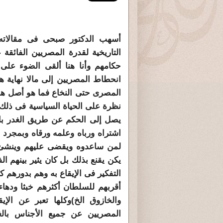
أسهب الدكتور صبحى فى مقالاته 
التاريخية لقدرة المصريين الفائق
حكامهم وأنا هنا ألقى الضوء على 
انحطاط المصريين إلى مالا نهاية ه
المصرى حتى النخاع فما هو أصل هذا
نظرة على الحياة السي
يصل إلى الحكم عن طريق الغدر با
اشتراه ورباه وعلمه ورقاه وبمجرد 
لمن ساعدوه ويقضى عليهم وينشئ ل
يكن يقنع بذلك بل كان يثير بينهم ا
التفكير فى الإيقاع به وهم بدورهم 
أقربهم للسلطان أكثرهم خبثا ودهاء
والخازوق الخ)وكلها تعبر عن ال
المصريين عن جميع الأجناس بالغد