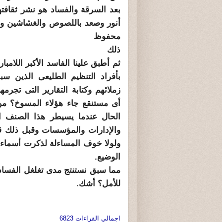
بعد السرقة والفساد هو نشر ثقافته
أنور وصعد باللصوص والغشاشين وت
محفوظ ل
ذ
ثم أطبق علينا الفاسد الأكبر اللام
بأفراد التنظيم الطليعى الذين 
زملائهم وكتابة التقارير التى تجرم
أى مستنقع جاء هؤلاء المسوخ؟ من 
الحال عندما يسيطر هذا الصنف ا
والإدارات والمؤسسات وقبل ذلك ق
ولولا خوف المساءلة لذكرت أسماء أ
الو
مما سبق نستنتج مدى تغلغل الفسا
للأمل؟ أشك.
اجمالي القراءات 6823