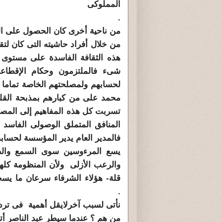
المم
.
من ناحية أخرى كان الحصول على ال
من خلال أفراد حاشيته التى كان لتق
هذه الثقافة الفاسدة على مستوى ال
شىء فالملتزمون وحكام الإقطاعات
لحسابهم ولمصلحتهم الخاصة تماما ك
محمد على من كبارهم بمذبح
تسربت كل هذه المفاهيم إلى المصري
المنافق المتملق الوصولى الفاسد و
فالمدير العام يدير المؤسسة لحسابه
يسع المرءوسين سوى السمع والطا
والرعب الأزلى ولأن المنظومة كلها
قلة- هؤلاء الشرفاء سرعان ما يسح
.
نأتى لسبب آخرلايقل أهمية فى تردى
من هم ؟ عندما سيطر عبد الناصر أت