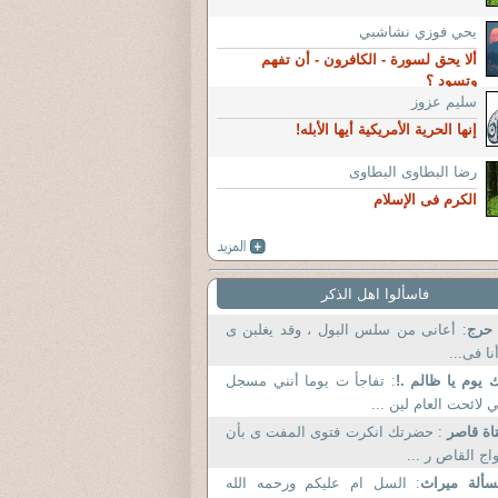
يحي فوزي نشاشبي
ألا يحق لسورة - الكافرون - أن تفهم
وتسود ؟
سليم عزوز
إنها الحرية الأمريكية أيها الأبله!
رضا البطاوى البطاوى
الكرم فى الإسلام
فاسألوا اهل الذكر
 حرج
: أعانى من سلس البول ، وقد يغلبن ى
نا فى...
 يوم يا ظالم .!
: تفاجأ ت يوما أنني مسجل
 لائحت العام لين ...
اة قاصر
: حضرتك انكرت فتوى المفت ى بأن
اج القاص ر ...
ألة ميراث
: السل ام عليكم ورحمه الله