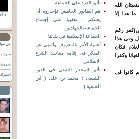
تأثير الفرد على الجماعة
يثان الله
هم الطابور الخامس فإحذروه أن
ا هذا إلا
يفتنكم - تعقيبا على إجتماع
الجماعة بالجهاديين
(ص)كفر رغم
الجماعة الإسلامية في بلدتنا
فل وفى هذا
عن موقع
أهمية الأمر بالمعروف والنهى عن
غلام فكان
المنكر فى إقامة مقاصد الشرع
منهج مو
يانا وكفرا
الاسلامى
شروط ا
تأثير المختار الثقفى فى الدين
م كانوا فى
اشترك ب
الشيعى : محمد بن على ( ابن
الحنفية )