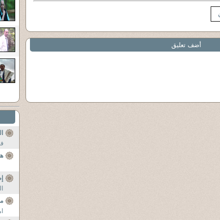
أضف تعليق
ال
فى
ه
إص
ال
ما
ام