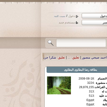
/
دخول
نسيت كلمة
مستخدم جديد
نصور
|
تعليق:
...
|
تعليق:
شكرا جزيلا أستاذ حمد الحمد .أكرمكم الله .
|
تعليق:
نسأل 
بطاقة
رضا البطاوى البطاوى
الانضمام
:
2008-08-18
ت منشورة
:
3224
 القراءات
:
28,876,155
ت له
:
313
ت عليه
:
513
يلاد
:
Egypt
قامة
:
Egypt