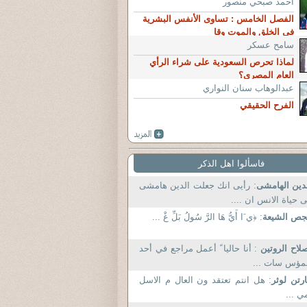
آحمد صبحي منصور
الفصل الخامس : تساوى الأنفس البشرية
فى الخلق والموت وقا
سامح عسكر
لماذا تحرص السعودية على شراء الرأي
العام المصري؟
عبدالوهاب سنان النواري
الفرح الحقيقي
فاسألوا اهل الذكر
دين الهامشى
: رأيى انك جعلت الدين هامشى
 حياة الانس ان ....
جص الشيعة
: ﴿ي َا أَيُّ هَا الرَّ سُولُ بَلِّ غْ ...
لاح الروتين
: أنا حاليا ً أعمل مراجع في أحد
مؤس سات ...
رتن لوثر
: هل انتم تعتقد ون العال م الاسل
ي ...