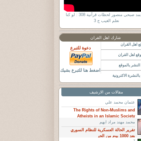
د أحمد صبحى منصور لحظات قرآنية 308 : لو كنا
نعلم الغيب ج 3
شارك اهل القران
 اهل القران
دعوة للتبرع
قع اهل القران
لنشر بالموقع
اضغط هنا للتبرع بشيك
النشرة الاكترونية
مقالات من الارشيف
عثمان محمد علي
The Rights of Non-Muslims and
Atheists in an Islamic Society
محمد مهند مراد ايهم
تقرير الحالة العسكرية للنظام السوري
بعد 1000 يوم من الحر