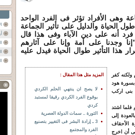
ة وهى الأفراد تؤثر فى الفرد الواحد
 طول الحياة والدليل على تأثير الجماعة
ال
فرد أنه على دين الآباء وفى هذا قال
أي
نا وجدنا على أمة وإنا على آثارهم
ال
ر هذا التأثير طوال الحياة فيدل عليه
ال
ال
 ولكنه كفر
المزيد مثل هذا المقال :
بسورة هود
ف
لا يصح ان ينتهي الحلم الكردي
 بنى اركب
بوقوع الفرد الكردي رقيقا لمستبد
كردي
م فلما اشتد
الثورة .. سمات الدولة العصرية
لعودة إلى
3 ـ إرادة البشر فى التغيير بتصنيع
ة الأحقاف
الفرد والمجتمع
نى أن اخرج