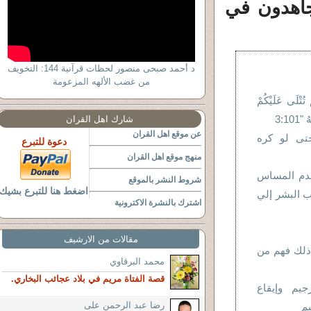
جاهدون في
د أحمد صبحى منصور لحظات قرآنية 144: التخويف
من غضب الألهه المزعومة
 تُتْلَى عَلَيْكُمْ
3:10
شارك اهل القران
عن موقع اهل القران
حتى لو كره
دعوة للتبرع
منهج موقع اهل القران
عدم المساس
شروط النشر بالموقع
اضغط هنا للتبرع بشيك
هب البشر إلي
اشترك بالنشرة الاكترونية
مقالات من الارشيف
ذلك فهم من
محمد البرقاوي
قصة الفتاة مريم في بلاد عجائب البخاري.
جيم وإيقاع
رضا عبد الرحمن على
م