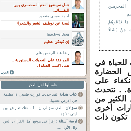
هــل سيـضيع الـدم الـمـصــري بـين
المجرمين
الـقـبــائـل
يم
آحمد صبحي منصور
مَا تَدْعُوهُمْ
لمحة عن توظيف الشعر والشعراء
يْهِ مَنْ يَشَاءُ
Inactive User
إن كيدكن عظيم
رضا عبد الرحمن على
الموافقة على التعديلات الدستورية ..
 للحياة في
تعني إكسير الحياة ل
ض الحضارة
انكفاء على
فاسألوا اهل الذكر
. ‏‏. نتحدث
كتاب هداية
: لقد حدثت كوارث طبيعي ة عظيمة
 الكثير من
في الارض بعضها...
يارات أخرى
سؤالان
: لدى سؤالي ن : 1 ـ هنك تعارض بين
آيتى : ( وَمَا...
 تكون ذات
اربعة أسئلة
: إقرأ فى موقع أهل القرآ ن الس
ؤال الأول :...