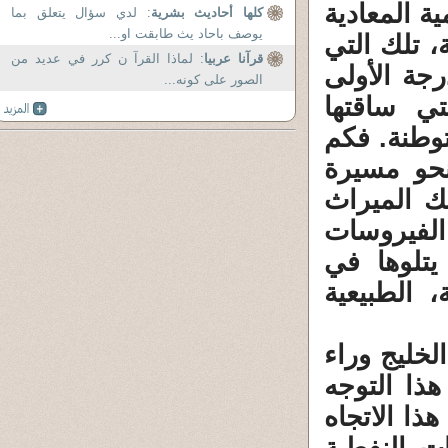
ية المعادية
كلها أحاديث بشرية
: لدي سؤال يتعلق بما
يوصف باحاد يث طابقت او...
، تلك التي
قرآنا عربيا
: لماذا القرآ ن كرر في عديد من
جة الأولى
الصور على كونه...
ي ساقتها
توطنة. فكم
نحو مسيرة
ك الميراث
 الفيروسات
 يتلوها في
، الطبيعية
لخليج وراء
هذا التوجه
ذا الاتجاه