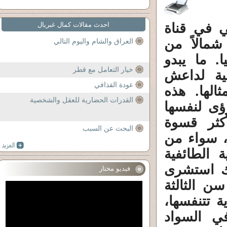
ي في قناة
احدث مقالات كمال غبريال
مالاً ‏من
العراق والشام واليوم التالي
. ما يبدو
خيار التعامل مع قطر
ية ‏لداعش
عودة القذافي
الها. هذه
القدرات الحضارية للعقل والشخصية
ؤى لنفسها
كثر قسوة
البحث عن السبب
ار، سواء من
ة الطائفية
لك استشرى
فيديو مختار
ن الثالثة
ة تتنفسها،
ي السواد