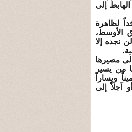
الهابط إلى
اً لظاهرة
 ‏الأوسط،
 نجده إلا
.‏
لى مصيرها
 ‏من يسير
يناً ويساراً
 آجلاً إلى