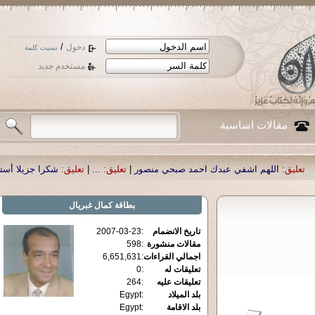
/
دخول
نسيت كلمة
مستخدم جديد
مقالات اساسية
 عبدك احمد صبحي منصور
|
تعليق:
...
|
تعليق:
شكرا جزيلا أستاذ حمد الحمد .أكرمكم 
بطاقة
كمال غبريال
تاريخ الانضمام
:
2007-03-23
مقالات منشورة
:
598
اجمالي القراءات
:
6,651,631
تعليقات له
:
0
تعليقات عليه
:
264
بلد الميلاد
:
Egypt
بلد الاقامة
:
Egypt