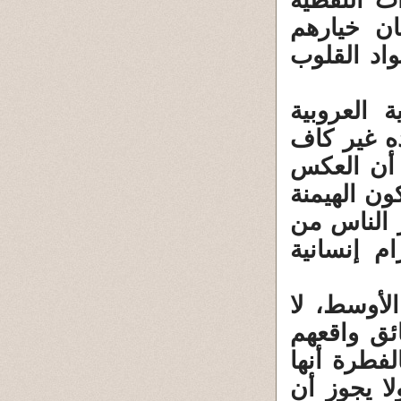
ات النفطية
ان خيارهم
اد القلوب
ة العروبية
ه ‏غير كاف
 أن العكس
ن الهيمنة
ر الناس من
م إنسانية
لأوسط، لا
ئق ‏واقعهم
لفطرة أنها
لا يجوز أن