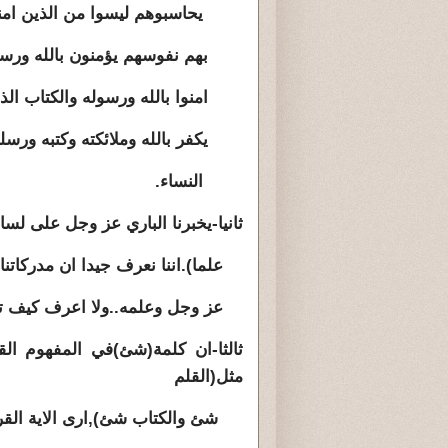
يحاسبوهم ليسوا من الذين امنوا,
بهم نفوسهم يؤمنون بالله ورسوله و
امنوا بالله ورسوله والكتاب الذي
يكفر بالله وملائكته وكتبه ورسله واليو
النساء.
ثانيا-يخبرنا الباري عز وجل على لس
علما).اننا نعرف جيدا ان مدركاتنا
عز وجل وعلمه..ولا اعرف كيف تجر
ثالثا-ان كلمة(شئ)في المفهوم الق
مثل(القلم
شئ والكتاب شئ),ارى الاية القرانية 