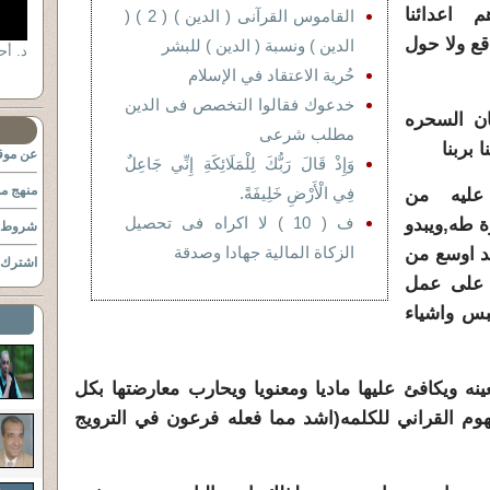
 اعدائنا
القاموس القرآنى ( الدين ) ( 2 ) (
قع ولا حول
الدين ) ونسبة ( الدين ) للبشر
حُرية الاعتقاد في الإسلام
خدعوك فقالوا التخصص فى الدين
ان السحره
مطلب شرعى
بربنا
عن موقع
وَإِذْ قَالَ رَبُّكَ لِلْمَلَائِكَةِ إِنِّي جَاعِلٌ
منهج مو
فِي الْأَرْضِ خَلِيفَةً.
 عليه من
ف ( 10 ) لا اكراه فى تحصيل
 وابقى)الايه73-سورة طه,ويبدو
شروط ا
الزكاة المالية جهادا وصدقة
د اوسع من
اشترك ب
ه على عمل
بس واشياء
ه ويكافئ عليها ماديا ومعنويا ويحارب معارضتها بكل
وم القراني للكلمه(اشد مما فعله فرعون في الترويج