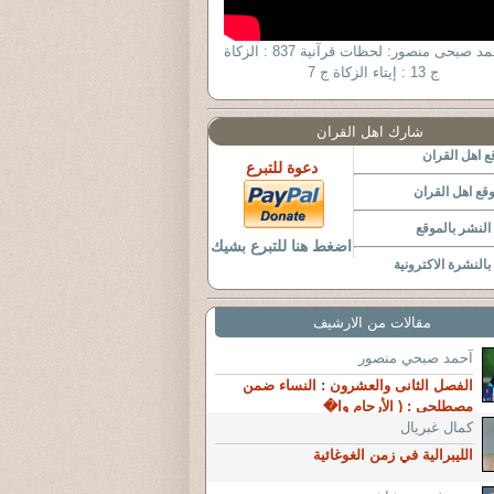
د. أحمد صبحى منصور: لحظات قرآنية 837 : الزكاة
ج 13 : إيتاء الزكاة ج 7
شارك اهل القران
 اهل القران
دعوة للتبرع
قع اهل القران
لنشر بالموقع
اضغط هنا للتبرع بشيك
النشرة الاكترونية
مقالات من الارشيف
آحمد صبحي منصور
الفصل الثانى والعشرون : النساء ضمن
مصطلحى : ( الأرحام وا�
كمال غبريال
الليبرالية في زمن الغوغائية