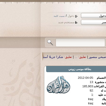
/
دخول
نسيت كلمة
مستخدم جديد
|
تعليق:
شكرا جزيلا أستاذ حمد الحمد .أكرمكم الله .
|
تعليق:
نسأل الله تعالى أن يم
بطاقة
موسى زويني
الانضمام
:
2012-04-05
ت منشورة
:
13
 القراءات
:
185,903
ت له
:
92
ت عليه
:
1
يلاد
:
Iraq
قامة
:
Iraq