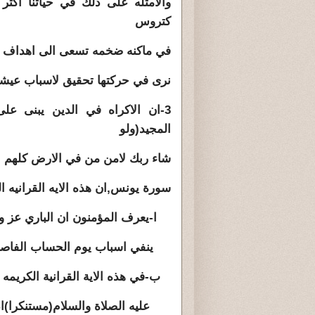
والامثله على ذلك في حياتنا اك
كتروس
في ماكنه ضخمه تسعى الى اهداف صان
نرى في حركتها تحقيق لاسباب عيشن
3-ان الاكراه في الدين يبنى عل
المجيد(ولو
شاء ربك لامن من في الارض كلهم جمي
سورة يونس,ان هذه الايه القرانيه ال
ا-يعرف المؤمنون ان الباري عز و
ينفي اسباب يوم الحساب الفاصل بين 
ب-في هذه الاية القرانية الكريمه
عليه الصلاة والسلام(مستنكرا)اذا ج