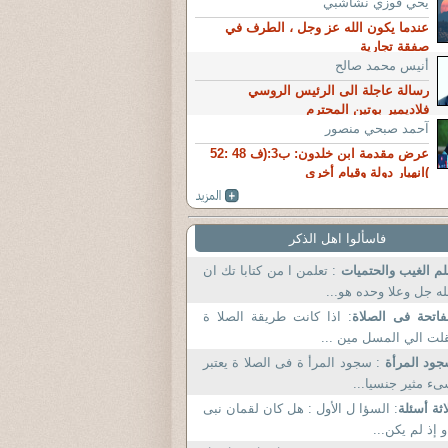
يحي فوزي نشاشبي
عندما يكون الله عز وجل ، الطرف في
صفقة تجارية
أنيس محمد صالح
رسالة عاجلة الى الرئيس الروسي
فلاديمير بوتين المحترم
آحمد صبحي منصور
عرض مقدمة ابن خلدون: ب3:(ف 48 :52
)انهيار دولة وقيام أخرى
فاسألوا اهل الذكر
م الغيب والحتميات
: تعلمن ا من كتابا تك ان
له جل وعلا وحده هو...
فاتحة فى الصلاة
: اذا كانت طريقة الصلا ة
لت الي المسل مين ...
ود المرأة
: سجود المرأ ة فى الصلا ة يعتبر
ء مثير جنسيا...
اثة أسئلة
: السؤا ل الأول : هل كان لقمان نبى
و إذ لم يكن...