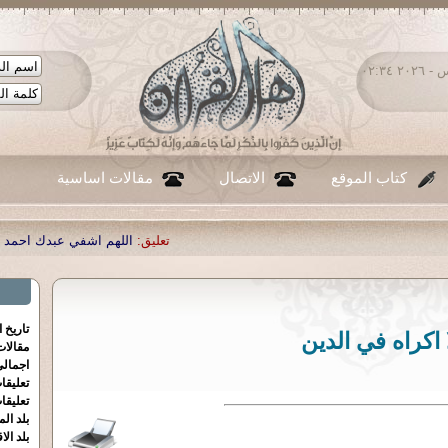
الخميس ٠٦ - أغسطس - ٢٠٢٦ ٠٢:٣٤
كتاب الموقع
الاتصال
مقالات اساسية
تعليق:
اللهم اشفي عبدك احمد صبحي منصور
|
تعليق:
...
تاريخ 
 اكراه في الدين
مقالا
اجمالي
تعليقا
تعليقا
بلد الم
بلد الا