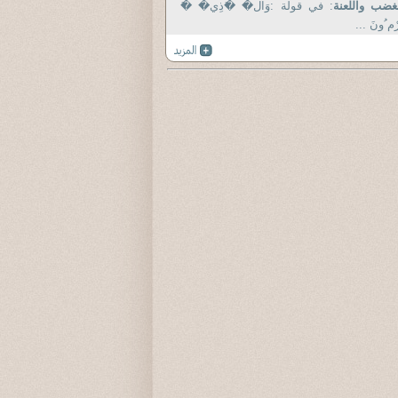
غضب واللعنة
: في قولة :وَال� �َذِي� �َ
رْم ُونَ ...