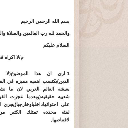
بسم الله الرحمن الرحيم
والحمد لله رب العالمين والصلاة وا
السلام عليكم
م/لا اكراه في ال
1-ارى ان هذا الموضوع(لا 
الدين)يكتسب اهميه مميزه في ال
يعيشه العالم العربي لان ما نشأ
شعبيه حقيقيه(وبعدما عجزت القو
على احتوائهاداخلياوخارجيا)يجري ا
لفئه محدده تمتلك الكثير من
لاقتناصها,