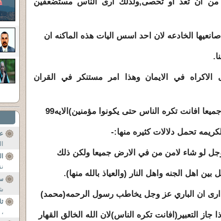
ثر من ان تعد او تحصى,ولذلك ارى الناس مستضعفين
عيها الخادعه لان احد اسس اليات هذه الماكنه ان
ا.
ى الاكراه في الايمان وهذا امر مستنكر في القران
عا افانت تكره الناس حتى يكونوا مؤمنين)الايه99
كريمه تحمل دلالات كثيره منها:-
عل
ال
جل لو شاء لامن من في الارض جميعا ولكن ذلك
ال
نق
اهل الجنه واهل النار (والعياذ بالله منها).
سج
شى
 ارى ان الباري عز وجل يخاطب رسول الرحمه(محمد)
ثل
، 
از التعبير(افانت تكره الناس)لان الله الخالق القهار