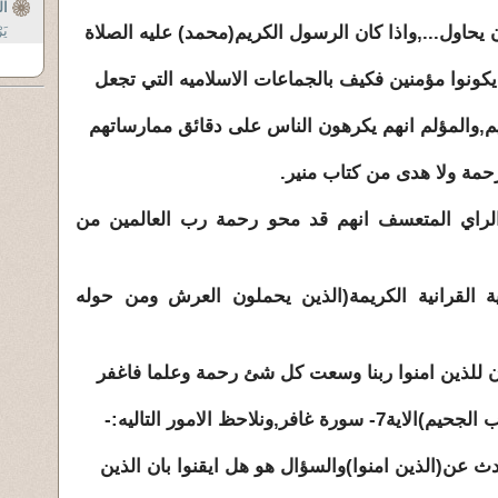
ال
اول...,واذا كان الرسول الكريم(محمد) عليه الصلاة
يَ
ونوا مؤمنين فكيف بالجماعات الاسلاميه التي تجعل
,والمؤلم انهم يكرهون الناس على دقائق ممارساتهم
ة ولا هدى من كتاب منير.
الراي المتعسف انهم قد محو رحمة رب العالمين من
ة القرانية الكريمة(الذين يحملون العرش ومن حوله
للذين امنوا ربنا وسعت كل شئ رحمة وعلما فاغفر
,ونلاحظ الامور التاليه:-
دث عن(الذين امنوا)والسؤال هو هل ايقنوا بان الذين