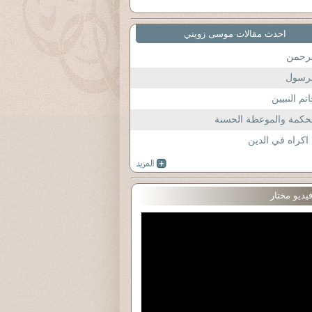
احدث مقالات موسى زويني
لرحمن
لرسول
تم النبيين
حكمة والموعظة الحسنة
 اكراه في الدين
يديو مختار