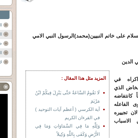
ا
ا
لسلام على خاتم النبيين(محمد)الرسول النبي الامي
خا
ال
دين
لا
المزيد مثل هذا المقال :
اكراه في
ف
مخاض الذي
لَا تَقُومُ السَّاعَةُ حَتَّى يَنْزِلَ فِيكُمْ ابْنُ
 كانتفاضه
مَرْيَمَ
ى الفاعله
آية الكرسي ( أعظم آيات التوحيد )
لان تجييره
في القرءان الكريم
 الاسباب
وَلِلَّهِ مَا فِي السَّمَاوَاتِ وَمَا فِي
الأَرْضِ وَكَفَى بِاللَّهِ وَكِيلاً