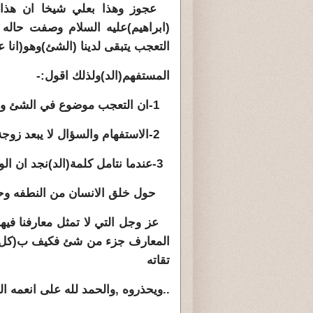
(ابراهيم)عليه السلام وصفت حاله 
التعجب يتبقى لدينا (الشئ)وهو(انا 
المستفهم(الد)ولذلك اقول:-
1-ان التعجب موضوع في الشئ وليس خارجه.
2-الاستفهام والسؤال لا يبعد زوجة (ابراهيم)عليه السلام عن دائرة الايمان.
3-عندما نتامل كلمة(الد)نجد ان الولاده في عصرنا الراهن تنشرمعارفها الاف الكتب
حول خلق الانسان من النطفه وحت
عز وجل التي لا تمثل معارفنا فيها
المعارف جزء من شئ فكيف ب(كل شئ
تقاته
..ويحذروه ,والحمد لله على انعمه ال