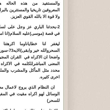
والمستفيد من هذه الحاله هم
المعروفين تاريخيا والمستترين بالبرا
ولا قوة الا بالله القوي العزيز.
2-يحدثنا الباري عز وجل على لس
في قصة (موسى)عليه السلام(انا امنا 
ليغفر لنا خطاياناوما اكرهتنا
السحروالله خير
واضحا ان الاكراه في القران المجي
المعنى المباشرللكلمه في الاكرا
محدد مثل المأكل والمشرب والمل
اخرى كثيره.
ان النظام الذي يروج لاعمال معين
الوسائل لهو اكراه مقيت في المفه
للسحر)