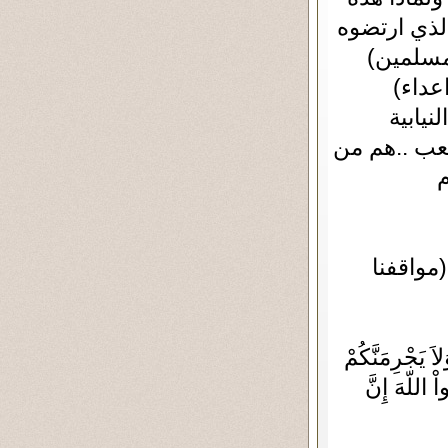
الذي ارتضوه
لمسلمين)
عداء)
لنيابية
شعب ..هم من
م
(مواقفنا
اَ يَجْرِمَنَّكُمْ
ْ اللّهَ إِنَّ