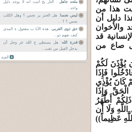
ملحد جاهل
: التار يخ اثبت انه لا يوجد دليل
بيت هذا من
واحد...
ليس نجسا
: هل الخنز ير نجس ؟ وهل الكلب
ذا دليل أن
نجس ؟ ؟ ...
د والأخوان
حق ذوى القربى
: هذة الآيا ت مفعول ة المدى
إنسانية قد
كيف نفهم ذو...
قدرة الله
: هل يستطي ع الله عز وجل أن
ل صاع من
يدخل الفيل من ثقب...
َن يُؤْذَنَ لَكُمْ
دْخُلُوا فَإِذَا
مْ كَانَ يُؤْذِي
لْحَقِّ وَإِذَا
لِكُمْ أَطْهَرُ
اللَّهِ وَلَا أَن
للَّهِ عَظِيماً))