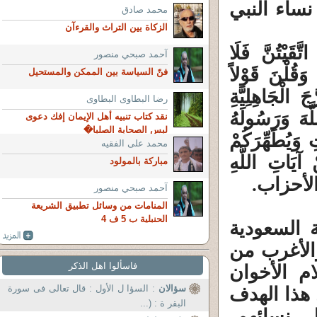
نساء النبي
محمد صادق
الزكاة بين التراث والقرءآن
َقَيْتُنَّ فَلَا
آحمد صبحي منصور
َقُلْنَ قَوْلاً
فنّ السياسة بين الممكن والمستحيل
ُّجَ الْجَاهِلِيَّةِ
رضا البطاوى البطاوى
َّهَ وَرَسُولَهُ
نقد كتاب تنبيه أهل الإيمان إفك دعوى
لبس الصحابة الصلبا�
ِ وَيُطَهِّرَكُمْ
محمد على الفقيه
ِنْ آيَاتِ اللَّهِ
مباركة بالمولود
آحمد صبحي منصور
المنامات من وسائل تطبيق الشريعة
الحنبلية ب 5 ف 4
ة السعودية
الأغرب من
فاسألوا اهل الذكر
م الأخوان
سؤالان
: السؤا ل الأول : قال تعالى فى سورة
 هذا الهدف
البقر ة : (...
لى نسائهم،