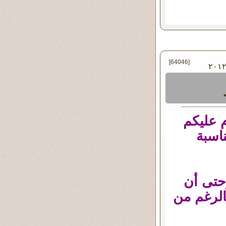
[64046]
ي الجمعة ٢٠ - يناير - ٢٠١٢
 عليكم
ناسبة
حتى أن
بالرغم من