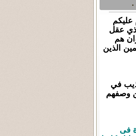
.
 عليكم
 ذي عقل
ان هم
مين الذين
عذيب في
ين وصفهم
ة فى