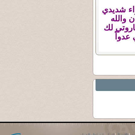
اء شديدي
 والله
اروتي لك
عدواً
حث
|
الاتصال
|
اساسيات اهل القران