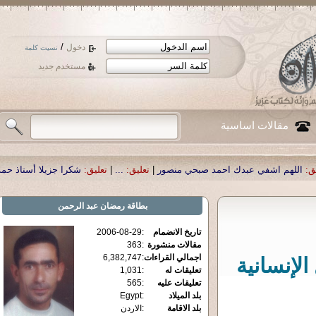
/
دخول
نسيت كلمة
مستخدم جديد
مقالات اساسية
 احمد صبحي منصور
|
تعليق:
...
|
تعليق:
شكرا جزيلا أستاذ حمد الحمد .أكرمكم الله 
بطاقة
رمضان عبد الرحمن
تاريخ الانضمام
:
2006-08-29
مقالات منشورة
:
363
اجمالي القراءات
:
6,382,747
لإنسانية
تعليقات له
:
1,031
تعليقات عليه
:
565
بلد الميلاد
:
Egypt
بلد الاقامة
:
الاردن