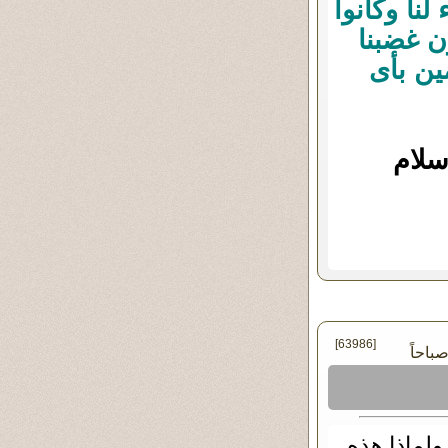
نا وكانوا
ن غضبنا
ين بأى
سلام
[63986]
ولماذا هذه