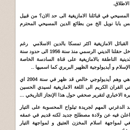
الاطلاق.
المسيحي في قبائلنا الامازيغية الى حد الان؟ من قبيل
ابس بابا نويل الخ من بطائع الدين المسيحي المحترم
بائل الامازيغية اكثر تمسكا بالدين الاسلامي رغم
التهميش المقصود لغتهم الجميلة داخل حقلنا الديني الرسمي منذ سنة 1956 الى حدود سنة
الدينية الناطقة بالامازيغية على قناة السادسة الخاصة
إسلام و أيديولوجية الظهير البربري كما اسميها ..
اذن ان اسلمة الامازيغية و ثقافتها هي وهم أيديولوجي خالص قد ظهر في سنة 2004 اي
لقران الكريم الى اللغة الامازيغية لسيدي الحسين
رة الاخباري لتقرير صحفي حول هذا الإنجاز التاريخي ...
 الدغرني المهم لجريدة تيلواح المحسوبة على التيار
علن فيه عن ولادة مصطلح جديد لكنه قديم في عمقه
يغي لمواجهة اسلام المخزن العتيق و لمواجهة التيار