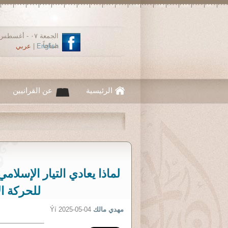
صباحاً
English
|
عربي
الرئيسية
عن القرانيين
لماذا يعادي التيار الإسل
للحركة ال
مهدي مالك
Ýí 2025-05-04