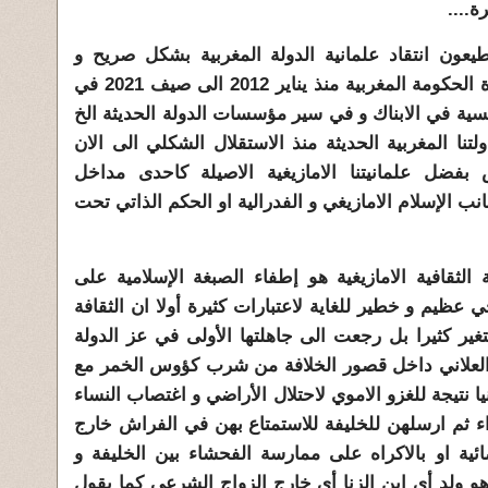
ة....
يعون انتقاد علمانية الدولة المغربية بشكل صريح و
واقعي خصوصا عندما صعدوا لقيادة الحكومة المغربية منذ يناير 2012 الى صيف 2021 في
نسية في الابناك و في سير مؤسسات الدولة الحديثة الخ
تنا المغربية الحديثة منذ الاستقلال الشكلي الى الان
بفضل علمانيتنا الامازيغية الاصيلة كاحدى مداخل
انب الإسلام الامازيغي و الفدرالية او الحكم الذاتي تحت
لثقافية الامازيغية هو إطفاء الصبغة الإسلامية على
جي عظيم و خطير للغاية لاعتبارات كثيرة أولا ان الثقافة
تغير كثيرا بل رجعت الى جاهلتها الأولى في عز الدولة
ي العلاني داخل قصور الخلافة من شرب كؤوس الخمر مع
ا نتيجة للغزو الاموي لاحتلال الأراضي و اغتصاب النساء
ء ثم ارسلهن للخليفة للاستمتاع بهن في الفراش خارج
ية او بالاكراه على ممارسة الفحشاء بين الخليفة و
هو ولد أي ابن الزنا أي خارج الزواج الشرعي كما يقول