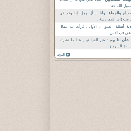
ول الله عند...
صيام والجماع
: وأنا أسأل وهل إذا وقع في
رفث (أي المما رسة ...
اثة أسئلة
: السؤ ال الأول : قرأت لك مقال
حق فى الأمن...
 شأن لنا بهم
: عن القرا نيين هذا ما نشرته
يدة الشرو ق ...