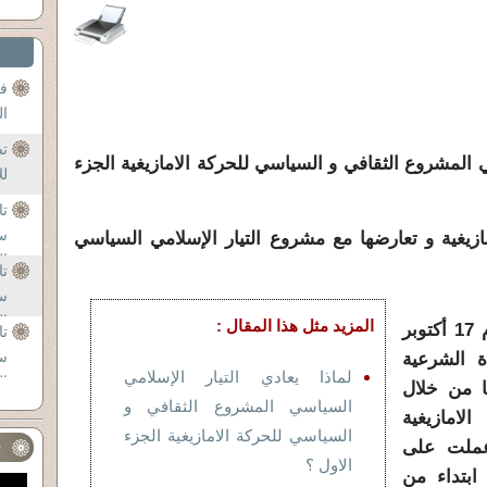
فن
ال
ت
ي المشروع الثقافي و السياسي للحركة الامازيغية الجزء
لل
تا
س
ازيغية و تعارضها مع مشروع التيار الإسلامي السياسي
ال
تا
اي
س
ال
المزيد مثل هذا المقال :
بعد خطاب اجدير التاريخي في يوم 17 أكتوبر
تا
اي
س
دة الشرعية
لماذا يعادي التيار الإسلامي
ال
يا من خلال
السياسي المشروع الثقافي و
اي
لامازيغية
السياسي للحركة الامازيغية الجزء
عملت على
ف
الاول ؟
 ابتداء من