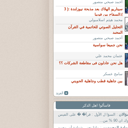
آحمد صبحي منصور
سيناريو الهلاك بعد مذبحة نيوزلندة :( 3
):السفاح بين فوبيا
محمد هيثم اسلامبولي
التحليل الصوتي للخاتمية في القرآن
المجيد
آحمد صبحي منصور
نحن جميعا سواسية
عثمان محمد علي
هل نحن عادلون فى مقاطعة الشركات ؟؟
سامح عسكر
بين جاهلية قطب وجاهلية الحويني
فاسألوا اهل الذكر
ؤالان
: السؤا ل الأول : قرأ� � على الفيس
 ان 90 % من...
ادة المحمديين
: ماذا تعني شهادة أن محمد