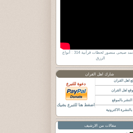
د أحمد صبحى منصور لحظات قرآنية 314 : أنواع
الرزق
شارك اهل القران
 اهل القران
دعوة للتبرع
قع اهل القران
لنشر بالموقع
اضغط هنا للتبرع بشيك
النشرة الاكترونية
مقالات من الارشيف