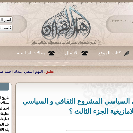
الجمعة ٠٧ - أغسطس - ٢٠٢٦ ٠٣:٢٣
كتاب الموقع
الاتصال
مقالات اساسية
تعليق:
اللهم اشفي عبدك احمد صبحي منصور
|
تعليق:
...
|
تعليق:
تاريخ 
امي السياسي المشروع الثقافي و السياسي
مقالا
اجمالي
امازيغية الجزء الثالث ؟
تعليقا
تعليقا
بلد الم
بلد الا