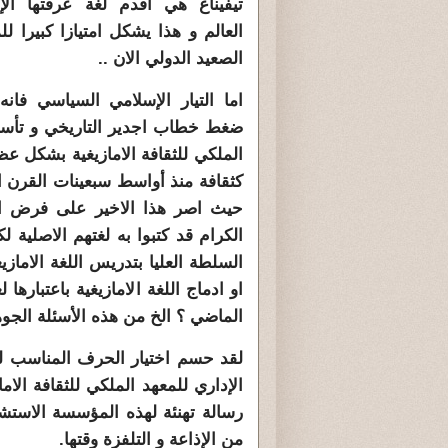
تيفيناغ هي اقدم لغة عرفتها الإ
العالم و هذا يشكل امتيازا كبيرا 
الصعيد الدولي الان ..
اما التيار الإسلامي السياسي فان
ضغط خطاب اجدير التاريخي و تأس
الملكي للثقافة الامازيغية بشكل عظي
حيث اصر هذا الاخير على فرض الح
الكرام قد كتبوا به لغتهم الاصلية ل
السلطة العليا بتدريس اللغة الاماز
او ادماج اللغة الامازيغية باعتباره
الماضي ؟ الخ من هذه الأسئلة الجوه
لقد حسم اختيار الحرف المناسب لت
الإداري للمعهد الملكي للثقافة ال
رسالة تهنئة لهذه المؤسسة الاستشا
من الإذاعة و التلفزة وقتها.