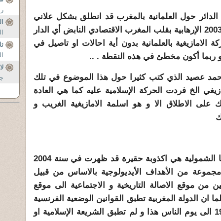
رس
لدائر حول العلمانية بالمغرب قد انطلق بشكل علاني
ال
منذ 21 سنة أي منذ احداث 16 ماي 2003 الإرهابية بقلب المغرب الاقتصادي النابض أي الدار
ال
 الامازيغية بالعلمانية بدون أية احالات او تاصيل في
ثل
ال
 و ربما أكون مخطئ في هذه النقطة . ..
لا
حمد عصيد الذي كتب كثيرا حول هذا الموضوع في تلك
جر
ازيغي الخ فردت الحركة الإسلامية عليه كما هي العادة
آنذاك على الاطلاق الا و هو اسلمة الامازيغية الغريب و
ك
ان فكرة اسلمة الامازيغية و قضيتها الشمولية هي اكذوبة حقيرة قد ظهرت في سنة 2004
مجموعة من الأهداف الأيديولوجية بالاساس من قبيل
ين من موقع الاصالة التاريخية و الاجتماعية الى موقع
ما ان الدولة المغربية تطبق القوانين الوضعية الفرنسية
أي العلمانية الفرنسية منذ سنة 1956 الى يوم الناس هذا و لم تطبق الشريعة الإسلامية او