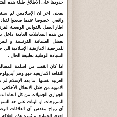
حدودها على الاطلاق طيلة هذه الفتر
بمعنى اخر ان الإسلاميين لم يستط
اطار العمل بالقوانين الوضعية الفر
من هذه المعاملات العادية داخل دول
بفضل العلمانية الفرنسية و ليس 
للمرجعية الامازيغية الإسلامية الى ج
السيادة الوطنية بطبيعة الحال .
ادا كان القصد من اسلمة المسالة ا
الثقافة الامازيغية فهو وهم أيديولو
العربية نفسها ما بعد الإسلام لم ت
الاموية من خلال الانحلال الأخلاق
الجواري الجميلات من كل انحاء الدني
المتزوجات او البنات على حد السوا
أي زواج مقدس أي العلاقات الرضائ
احدى الجواري و ثمرة هذه العلاقة 