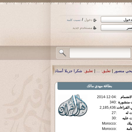
/
دخول
نسيت كلمة
مستخدم جديد
شكرا جزيلا أستاذ حمد الحمد .أكرمكم الله .
|
تعليق:
نسأل الله تعالى أن يمن بالشف
بطاقة
مهدي مالك
الانضمام
:
2014-12-04
ت منشورة
:
340
 القراءات
:
2,185,436
ت له
:
27
ت عليه
:
30
يلاد
:
Morocco
قامة
:
Morocco