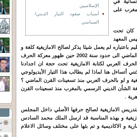
نسانية في
الإسلاميين
للمغرب على
أسباب صعود التيار الديني/
السياسي
ه كان تحت
يس المعهد
م باعتباره لم يعمل شيئا يذكر لصالح الامازيغية كلغة و
كثقافة منذ أواسط سبعينات القرن الماضي الى حدود سنة 2002 حين ظهور معركة الحرف
رف العربي لكتابة الامازيغية تحت حجة ان اجدادنا
كنني أتساءل هنا لماذا لم يطالب هذا التيار الأيديولوجي
يغية و لو بالحرف العربي منذ تسعينات القرن الماضي ؟
ا لغة الشأن الديني الرسمي بالمغرب منذ تسعينات القرن
رية .
دريس الامازيغية لصالح حرفها الأصلي داخل المجلس
امازيغية و بهذه المناسبة قد ارسل الملك محمد السادس
س
رية و الاكاديمية و تم بثها على مختلف وسائل الاعلام
بوك
شه