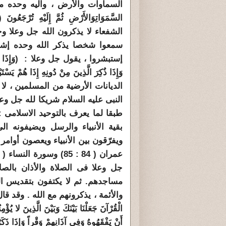
السماوات والأرض ، واليه وحده مص
السَّمَوَاتِ
وَالأَرْضِ ثُمَّ إِلَيْهِ تُرْجَعُونَ (44)
الشفعاء لا يذكرون الله جل وعلا وحد
سمعوا شخصا يذكر الله وحده إشمأ
إستبشروا ، يقول جل وعلا :
(
وَإِذَا
وَإِذَا ذُكِرَ الَّذِينَ مِنْ دُونِهِ إِذَا هُمْ يَسْتَب
الديانات الأرضية من المسلمين ، لا
النبى عليه السلام شريكا لله جل و
طبقا لما يعرف بالتوحيد الاسلامى :(
بقية الأنبياء والرسل ويضيفونه ال
جل وعلا فى الصلاة والأذان بالصل
مساجدهم. ثم لا يكتفون بتقديس ال
والأئمة ، يذكرونهم مع الله . وقد 
أَنْ يَفْقَهُوهُ وَفِي آذَانِهِمْ وَقْراً وَإِذَا ذَكَ