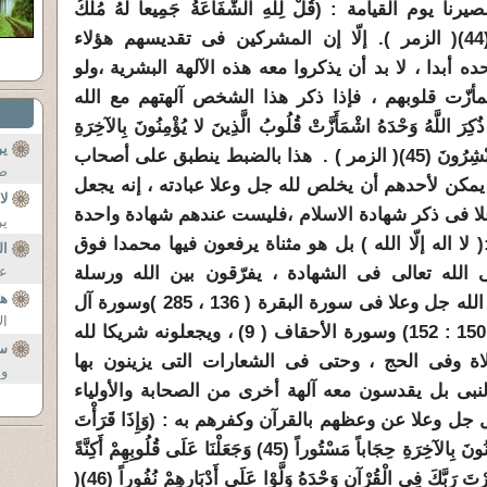
يرنا يوم القيامة : (
قُلْ لِلَّهِ الشَّفَاعَةُ جَمِيعاً لَهُ مُلْكُ
( الزمر ). إلّا إن المشركين فى تقديسهم هؤلاء
ه أبدا ، لا بد أن يذكروا معه هذه الآلهة البشرية ،ولو
زّت قلوبهم ، فإذا ذكر هذا الشخص آلهتهم مع الله
 ذُكِرَ اللَّهُ وَحْدَهُ اشْمَأَزَّتْ قُلُوبُ الَّذِينَ لا يُؤْمِنُونَ بِالآخِرَةِ
يو
ْشِرُونَ (45)
( الزمر ) . هذا بالضبط ينطبق على أصحاب
صح
 يمكن لأحدهم أن يخلص لله جل وعلا عبادته ، إنه يجعل
لا
علا فى ذكر شهادة الاسلام ،فليست عندهم شهادة واحدة
ير
 لا اله إلّا الله ) بل هو مثناة يرفعون فيها محمدا فوق
ال
ى الله تعالى فى الشهادة ، يفرّقون بين الله ورسلة
عة
هذ
ويفرّقون بين الأنبياء ويعصون أوامر الله جل وعلا فى سورة البقرة ( 136 ، 285 )وسورة آل
ال
عمران ( 84 : 85) وسورة النساء ( 150 : 152) وسورة الأحقاف ( 9) ، ويجعلونه شريكا لله
سؤ
اة وفى الحج ، وحتى فى الشعارات التى يزينون بها
وم
نبى بل يقدسون معه آلهة أخرى من الصحابة والأولياء
قال جل وعلا عن وعظهم بالقرآن وكفرهم به : (
وَإِذَا قَرَأْتَ
الْقُرْآنَ جَعَلْنَا بَيْنَكَ وَبَيْنَ الَّذِينَ لا يُؤْمِنُونَ بِالآخِرَةِ حِجَاباً مَسْتُوراً (45) وَجَعَلْنَا عَلَى قُلُوبِهِمْ أَكِنَّةً
رْتَ رَبَّكَ فِي الْقُرْآنِ وَحْدَهُ وَلَّوْا عَ
لَى أَدْبَارِهِمْ نُفُوراً (46)(