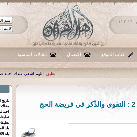
السبت ٠٨ - أغسطس - ٢٠٢٦ ١١:١٥
كتاب الموقع
الاتصال
مقالات اساسية
تعليق:
اللهم اشفي عبدك احمد صبحي منصور
|
تعليق:
...
|
تعليق:
ش
تاريخ 
مقالا
اجمالي
تعليقا
تعليقا
بلد الم
بلد الا