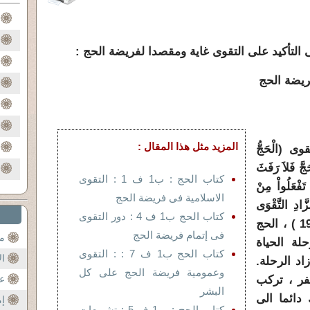
ى التأكيد على التقوى غاية ومقصدا لفريضة الحج :
فريضة الحج
المزيد مثل هذا المقال :
ى (الْحَجُّ
جَّ فَلاَ رَفَثَ
كتاب الحج : ب1 ف 1 : التقوى
َفْعَلُواْ مِنْ
الاسلامية فى فريضة الحج
زَّادِ التَّقْوَى
كتاب الحج ب1 ف 4 : دور التقوى
وَاتَّقُونِ يَا أُوْلِي الأَلْبَابِ ) (البقرة 197 ) ، الحج
فى إتمام فريضة الحج
مح
لة الحياة
كتاب الحج ب1 ف 7 : : التقوى
ال
اد الرحلة.
وعمومية فريضة الحج على كل
فر ، تركب
عن
البشر
دائما الى
إم
كتاب الحج : ب1 ف 5 : تشريعات