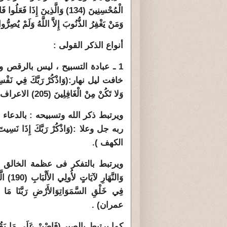
الْمُحْسِنِينَ (134) وَالَّذِينَ إِذ
وَمَنْ يَغْفِرُ الذُّنُوبَ إِلاَّ اللَّهُ وَلَمْ يُصِرُّوا عَلَ
أنواع الذكر القولى :
1 ـ عبادة التسبيح ، ليس بالرقص و
خافت ليل نهار:(وَاذْكُرْ رَبَّكَ فِي نَفْسِكَ تَ
وَلا تَكُنْ مِنْ الْغَافِلِينَ (205) الاعراف ).
ويرتبط ذكر الله وتسبيحه : بالدعاء 
الكهف ).
ويرتبط بالتفكر فى عظمة الخالق جل وعل
وَالنَّ
فِي خَلْقِ السَّمَوَاتِ
عمران) .
كما يرتبط بالصبر (فَاصْبِرْ عَلَى مَا يَقُولُون