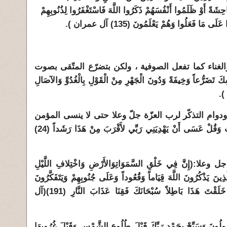
َا فَعَلُوا فَاحِشَةً أَوْ ظَلَمُوا أَنْفُسَهُمْ ذَكَرُوا اللَّهَ فَاسْتَغْفَرُوا لِذُنُوبِهِمْ
ى مَا فَعَلُوا وَهُمْ يَعْلَمُونَ (135) آل عمران ).
الغناء كما تفعل الصوفية ، ولكن بتضرّع المتّقى بصوت
ضَرُّعاً وَخِيفَةً وَدُونَ الْجَهْرِ مِنْ الْقَوْلِ بِالْغُدُوِّ وَالآصَالِ
ودوام التذكّر لرب العزّة جلّ وعلا حتى لا ينسى المؤمن
ربه جل وعلا :(وَاذْكُرْ رَبَّكَ إِذَا نَسِيتَ وَقُلْ عَسَى أَنْ يَهْدِيَنِي رَبِّي لأَقْرَبَ مِنْ هَذَا رَشَداً (24)
ا:(إِنَّ فِي خَلْقِ السَّمَوَاتِ
وَالأَرْضِ وَاخْتِلافِ اللَّيْلِ
هَارِ لآيَاتٍ لأُولِي الأَلْبَابِ (190) الَّذِينَ يَذْكُرُونَ اللَّهَ قِيَاماً وَقُعُوداً وَعَلَى جُنُوبِهِمْ وَيَتَفَكَّرُونَ
وَالأَرْضِ رَبَّنَا مَا خَلَقْتَ هَذَا بَاطِلاً سُبْحَانَكَ فَقِنَا عَذَابَ النَّارِ (191)(آل
َ وَسَبِّحْ بِحَمْدِ رَبِّكَ قَبْلَ طُلُوعِ الشَّمْسِ وَقَبْلَ غُرُوبِهَا