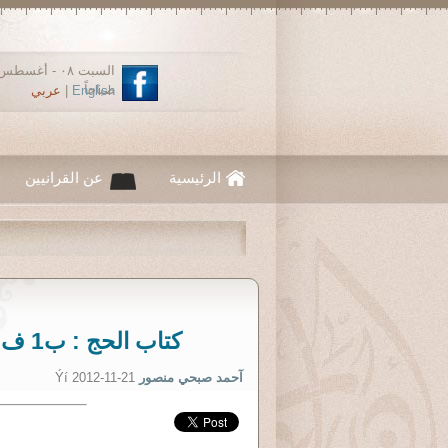
صباحاً
English
|
عربي
الرئيسية
عن القرانيين
كتاب الحج : ب1 ف 2 : التقوى والذّكر فى فريضة الحج
آحمد صبحي منصور
Ýí 2012-11-21