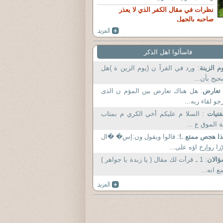
نظرات في مقال الكفر الذي لا يعذر
صاحبه بالجهل
فاسألوا اهل الذكر
م الزينة
: ورد في القرآ ن (يوم الزين ة )هل
يح بأن...
 تعارض
: هل هناك تعارض بين المؤم ن الذى
جو لقاء ربه...
فتيات
: السلا م عليكم أخي الكري م بمتاب
 الموق ع ...
ا هجص ممتع .!
: قالوا ويقول ون:إس� �ال
إزا روإرخ اؤه على...
الان
: 1 ـ قرأت لك مقال ( يا زبدة يا جواهر )
ع انه...