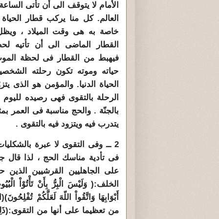
الأمام لا يتوقف الى أن تأتى الساعة 
العالم. كل منا يركب قطار الحيا
خاصة به هى وقت الميلاد ، ويظل
القطار الماضى الى أن تأتيه لح
فيهبط من القطار فى لحظة الموت
حياته وموته تكون رحلته الشخصي
الحياة الدنيا. والمؤمن هو الذى يتز
الرحلة بالتقوى فهى رصيده لليوم ا
بالجنّة . والحج مناسبة فى العمر بم
يتدرب فيه ويتزود فيه بالتقوى .
2 ــ وفى التقوى لا عبرة بالشكلي
فى تأدية مناسك الحج ، لذا قال جل
على الجاهليين القرشيين الذين حو
الخلف:( وَلَيْسَ الْبِرُّ بِأَنْ تَأْتُوْاْ الْبُي
من تعظيما على أنها من التقوى:(ذَلِكَ وَمَن 