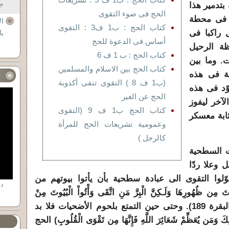
جل
بتدمير هذا
الحج فى ضوء التقوى
ة فى محطة
ال
كتاب الحج : ب1 ف3 : التقوى
 راكبا فى
با
أساس فى الدعوة للحج
ظة الرحيل
كتاب الحج : ب 1 ف 6
. وما بين
كتاب الحج بين الاسلام والمسلمين
ة فى هذه
ف
(ب1 ف 8 ) التقوى تنفى أكذوبة
وّد فى هذه
الحج عن الغير
لآخر ليفوز
كتاب الحج ب1 ف 9 (التقوى
ثابة معسكر
وعمومية تشريعات الحج للمرأة
كالرجل )
ات السطحية
 وعلا ردّا
ّلوا التقوى الى عبادة سطحية بأن يأتوا بيوتهم من
ُوتَ مِن ظُهُورِهَا وَلَـكِنَّ الْبِرَّ مَنِ اتَّقَى وَأْتُواْ الْبُيُوتَ مِنْ
أَبْوَابِهَا وَاتَّقُواْ اللّهَ لَعَلَّكُمْ تُفْلِحُونَ)(البقرة 189). وحتى حين التمتع بلحوم الأضحيات فلا بد
يُعَظِّمْ شَعَائِرَ اللَّهِ فَإِنَّهَا مِن تَقْوَى الْقُلُوبِ) الحج