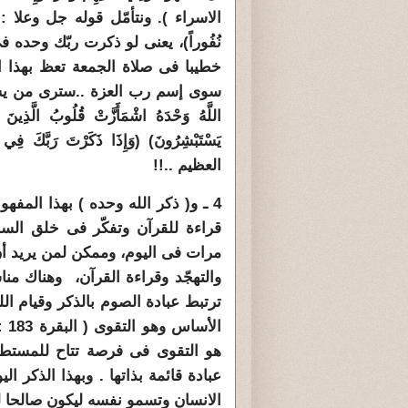
الاسراء ). ونتأمّل قوله جل وعلا : 
نُفُوراً)، يعنى لو ذكرت ربّك وحده 
خطيبا فى صلاة الجمعة تعظ بهذا ا
سوى إسم رب العزة ..سترى من يستم
اللَّهُ وَحْدَهُ اشْمَأَزَّتْ قُلُوبُ الَّذِينَ 
يَسْتَبْشِرُونَ
) (
وَإِذَا ذَكَرْتَ رَبَّكَ فِي ا
العظيم ..!!
4 ـ و( ذكر الله وحده ) بهذا المفه
قراءة للقرآن وتفكّر فى خلق ال
مرات فى اليوم، وممكن لمن يريد أن
والتهجّد وقراءة القرآن، وهناك م
ترتبط عبادة الصوم بالذكر وقيام ا
هو التقوى فى فرصة تتاح للمستطيع
عبادة قائمة بذاتها . وبهذا الذكر ا
الانسان وتسمو نفسه ليكون صالحا 