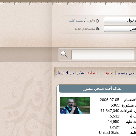
/
دخول
نسيت كلمة
مستخدم جديد
كرا جزيلا أستاذ حمد الحمد .أكرمكم الله .
|
تعليق:
نسأل الله تعالى أن يمن بالشفاء
بطاقة
آحمد صبحي منصور
الانضمام
:
2006-07-05
ت منشورة
:
5365
 القراءات
:
71,847,340
ت له
:
5,532
ت عليه
:
14,950
يلاد
:
Egypt
قامة
:
United State