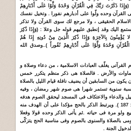
(
وَإِذَا ذَكَرْتَ رَبَّكَ فِي الْقُرْآنِ وَحْدَهُ وَلَّوْا عَ
لَى أَدْبَارِهِمْ
فى القرآن وحده ولّوا على أدبارهم نفورا . وتخيل نفسك
لاسلام الحقيقى ، ولا مرجع لك سوى القرآن ولا تذكر
ع اليك وقد إنطبق عليهم قوله جل وعلا : (
وَإِذَا ذُكِرَ
لا يُؤْمِنُونَ بِالآخِرَةِ وَإِذَا ذُكِرَ الَّذِينَ مِنْ دُونِهِ إِذَا هُمْ
لْقُرْآنِ وَحْدَهُ وَلَّوْا عَ
لَى أَدْبَارِهِمْ نُفُوراً )..وصدق الله
وم القرآنى يغلّف العبادات الاسلامية ، من دعاء وصلاة و
سماوات والأرض . فالصلاة هى ذكر منظم يتكرر خمس
 يكون من السابقين أن يضيف نافلة قيام الليل بالصلاة
ناسبة سنوية تستمر شهرا هى صوم شهر رمضان ، وفيه
لليل والدعاء والاعتكاف فى المسجد ليحقق الصوم هدفه
الأساس وهو التقوى ( البقرة 183 : 187 ). ويرتبط الذكر بالحج مؤكدا على أن الهدف منه
 ولو مرة فى حياته .ثم يأتى الذكر وحده قولا وفعلا
ليومى بالصلاة والسنوى بالصوم وفى مناسبة الحج يتزكّى
لدخول الجنة .