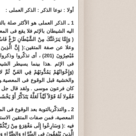
أولا : نوعا الذكر : الذكر العملى :
1 ـ الذكر العملى هو الأكثر صلة ب
اليه الشيطان بالإثم فلا يقع فى المع
وعلا عن صفة المتقين:( إِنَّ الَّذِينَ اتَّقَو
مُبْصِرُونَ (201) ، أى تذ
فى الإثم .هذا بينما يسيطر الشيط
والخشية قبل الوقوع فى المعصية.وه
فَقُولا لَهُ قَوْلاً لَيِّناً لَعَلَّهُ يَتَذَكَّرُ أَوْ يَخْشَى (44) طه ). أى (لَعَلَّهُ يَتَذَكَّرُ أَوْ يَ
2 ـ والتذكّربالتوبة بعد الوقوع فى
المعصية، فمن صفات المتقين الاستغ
الَّذِينَ يُنْفِقُونَ فِي السَّرَّاءِ وَالضَّرَّاءِ و