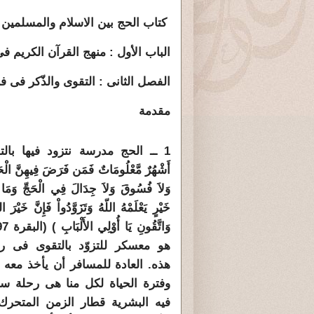
كتاب الحج بين الاسلام والمسلمين
الباب الأول : منهج القرآن الكريم ف
الفصل الثانى : التقوى والذّكر فى 
مقدمة
1 ــ الحج مدرسة نتزود فيها بالتقو
أَشْهُرٌ مَّعْلُومَاتٌ فَمَن فَرَضَ فِيهِنَّ الْحَ
وَلاَ فُسُوقَ وَلاَ جِدَالَ فِي الْحَجِّ وَمَا ت
خَيْرٍ يَعْلَمْهُ اللّهُ وَتَزَوَّدُواْ فَإِنَّ خَيْرَ ال
هو معسكر للتزوّد بالتقوى فى رح
هذه. العادة للمسافر أن يأخذ معه ز
وفترة الحياة لكل منا هى رحلة س
فيه البشرية قطار الزمن المتحرك 