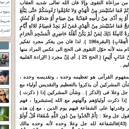
من مراعاة التقوى وإلا فان الله تعالى شديد العقاب
عن موقع
صِرْتُمْ فَمَا اسْتَيْسَرَ مِنْ الْهَدْيِ وَلا تَحْلِقُوا رُءُوسَكُمْ حَتَّى يَبْلُغَ
منهج مو
أَوْ بِهِ أَذًى مِنْ رَأْسِهِ فَفِدْيَةٌ مِنْ صِيَامٍ أَوْ صَدَقَةٍ أَوْ نُسُكٍ
شروط ا
لْحَجِّ فَمَا اسْتَيْسَرَ مِنْ الْهَدْيِ فَمَنْ لَمْ يَجِدْ فَصِيَامُ ثَلاثَةِ أَيَّامٍ
اشترك ب
رَةٌ كَامِلَةٌ ذَلِكَ لِمَنْ لَمْ يَكُنْ أَهْلُهُ حَاضِرِي الْمَسْجِدِ الْحَرَامِ
 الْعِقَابِ
) (البقرة196 ). لذا فان من يفكر مجرد تفكير
تقام منه لأنه حوّل التقوى فى الحج الى عكس المراد منها
.( وَمَن يُرِدْ فِيهِ بِإِلْحَادٍ بِظُلْمٍ نُذِقْهُ مِنْ عَذَابٍ أَلِيمٍ) ( الحج 25 ). أى إنّ مجرد ( الإرادة القلبية
يم .
المفهوم القرآنى هو تعظيمه وحده ، وتقديسه وحده ،
أن المشركين أن يذكروا بالتعظيم والتقديس أولياء مع
 جل وعلا فى (الذكر ) . وشأن المشركين إذا ( ذكرت )
 إذا ذكرت أولياؤهم وآلهتهم مع الله إستبشروا ، فهم
ّر وقدرتها على الشفاعة فيهم يوم الدين ، مع إن هذه
يقول جل وعلا : (
أَمْ اتَّخَذُوا مِنْ دُونِ اللَّهِ شُفَعَاءَ قُلْ أَوَلَوْ
4)
فالشفاعة لله جل وعلا وحده لأنه وحده مالك