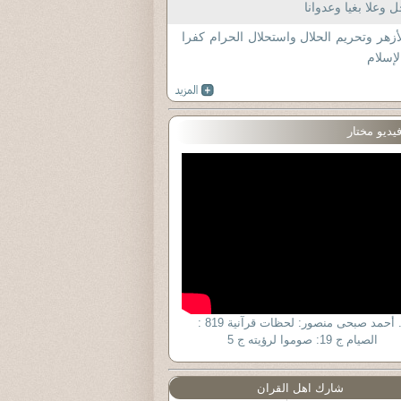
 وعلا بغيا وعدوانا
أزهر وتحريم الحلال واستحلال الحرام كفرا
لإسلام
يديو مختار
د. أحمد صبحى منصور: لحظات قرآنية 819 :
الصيام ج 19: صوموا لرؤيته ج 5
شارك اهل القران