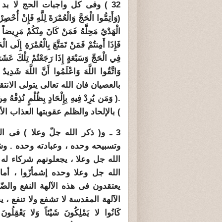
32 ) وفى كل واجبات الحج لا بد 
(
وَأَتِمُّوا الْحَجَّ وَالْعُمْرَةَ لِلَّهِ فَإِنْ أُحْ
الْهَدْيُ مَحِلَّهُ فَمَنْ كَانَ مِنْكُمْ مَرِيضاً 
فَإِذَا أَمِنتُمْ فَمَنْ تَمَتَّعَ بِالْعُمْرَةِ إِلَى ا
فِي الْحَجِّ وَسَبْعَةٍ إِذَا رَجَعْتُمْ تِلْكَ عَشَ
وَاتَّقُوا اللَّهَ وَاعْلَمُوا أَنَّ اللَّهَ شَدِيدُ
بالعصيان فان الله تعالى يتولى الان
) بالإلحاد والظلم عقوبتها العذاب الأل
3 ـ و( ذكر الله جلّ وعلا ) فى 
وتسبيحه وحده ، وعبادته وحده . وش
الله جل وعلا ، يجعلونهم شركاء له
الله جل وعلا وحده إشمأزّوا ، أما
يعتقدون فى هذه الآلهة النفع والض
الآلهة المقدسة لا تشفع ولا تنفع ، 
كَانُوا لا يَمْلِكُونَ شَيْئاً وَلا يَعْقِلُونَ (3