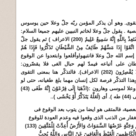
التقوى. وهو أن يذكر المؤمن ربّه جلّ وعلا حين يوسوس
صية . يقول جلّ وعلا لخاتم النبيين عليهم جميعا السلام:
( وَإِمَّا يَنزَغَنَّكَ مِنْ الشَّيْطَانِ نَزْغٌ فَاسْتَعِذْ بِاللَّهِ إِنَّهُ سَمِيعٌ عَلِيمٌ (200) الاعراف ) ثم يقول جلّ
ْا إِذَا مَسَّهُمْ طَائِفٌ مِنْ الشَّيْطَانِ تَذَكَّرُوا فَإِذَا هُمْ
كّروا وذكروا إسم الله جلّ وعلا فانتبهواوأقلعوا وابتعدوا عن الوقوع
ان على أتباعه فيمدّ لهم حبال الغى فلا يقصّرون:
(وَإِخْوَانُهُمْ يَمُدُّونَهُمْ فِي الغَيِّ ثُمَّ لا يُقْصِرُونَ (202) الاعراف). فالتذكّر هنا بمعنى التقوى
ذا التذكّر فرصة لكل إنسان مهما بلغ طغيانه، حتى لو
كان فرعون موسى . ولقد قال جل وعلا لموسى وهارون :(اذْهَبَا إِلَى فِرْعَوْنَ إِنَّهُ طَغَى (43)
خْشَى )..
 المعصية، فالمتقى هو ايضا من يتوب بعد الوقوع فى
فار من الذنب الذى وقعوا فيه وعدم العودة للوقوع
فيه :( وَسَارِعُوا إِلَى مَغْفِرَةٍ مِنْ رَبِّكُمْ وَجَنَّةٍ عَرْضُهَا السَّمَوَاتُ وَالأَرْضُ أُعِدَّتْ لِلْمُتَّقِينَ (133)
َالْكَاظِمِينَ الْغَيْظَ وَالْعَافِينَ عَنْ النَّاسِ وَاللَّهُ يُحِبُّ