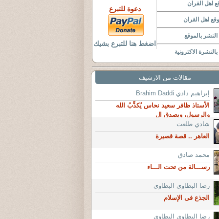
 اهل القران
دعوة للتبرع
قع اهل القران
لنشر بالموقع
اضغط هنا للتبرع بشيك
النشرة الاكترونية
مقالات من الارشيف
إبراهيم دادي Brahim Daddi
الأستاذ ظافر سعيد نحاس يُكذِّبُ الله
والرسول، ويصدق ال
شادي طلعت
العاهر .. قصة قصيرة
محمد صادق
رســـالة من تحت الـــاء
رضا البطاوى البطاوى
الجذع فى الإسلام
رضا البطاوى البطاوى